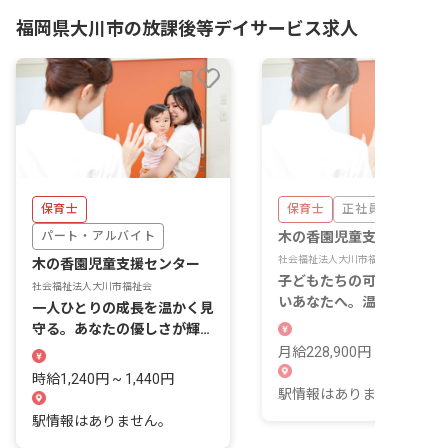
福岡県大川市の放課後等デイサービス求人
保育士
保育士
正社員
パート・アルバイト
木の香園児童支援センター
社会福祉法人大川市福祉会
木の香園児童支援センター
子どもたちの可能性を広げ
社会福祉法人大川市福祉会
いあなたへ。温かい支援で
一人ひとりの成長を温かく見
来を育む場所。
守る。あなたの優しさが輝く
場所。
月給228,900円 ~ 237,300
時給1,240円 ~ 1,440円
駅情報はありません。
駅情報はありません。