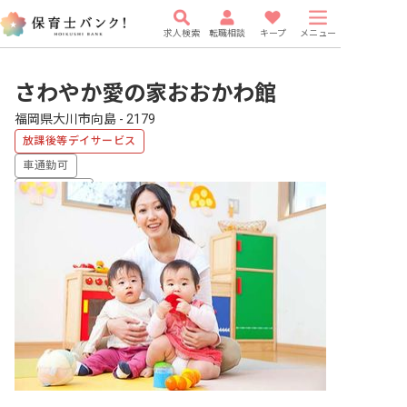
求人検索
転職相談
キープ
メニュー
さわやか愛の家おおかわ館
福岡県大川市向島 - 2179
放課後等デイサービス
車通勤可
WEB面接OK