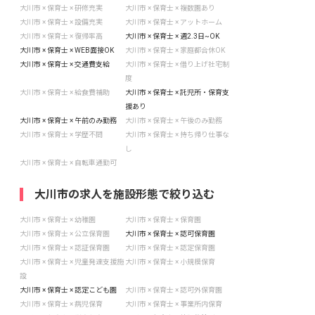
大川市 × 保育士 × 研修充実
大川市 × 保育士 × 複数園あり
大川市 × 保育士 × 設備充実
大川市 × 保育士 × アットホーム
大川市 × 保育士 × 復帰率高
大川市 × 保育士 × 週2.3日~OK
大川市 × 保育士 × WEB面接OK
大川市 × 保育士 × 家庭都合休OK
大川市 × 保育士 × 交通費支給
大川市 × 保育士 × 借り上げ社宅制
度
大川市 × 保育士 × 給食費補助
大川市 × 保育士 × 託児所・保育支
援あり
大川市 × 保育士 × 午前のみ勤務
大川市 × 保育士 × 午後のみ勤務
大川市 × 保育士 × 学歴不問
大川市 × 保育士 × 持ち帰り仕事な
し
大川市 × 保育士 × 自転車通勤可
大川市の求人を施設形態で絞り込む
大川市 × 保育士 × 幼稚園
大川市 × 保育士 × 保育園
大川市 × 保育士 × 公立保育園
大川市 × 保育士 × 認可保育園
大川市 × 保育士 × 認証保育園
大川市 × 保育士 × 認定保育園
大川市 × 保育士 × 児童発達支援施
大川市 × 保育士 × 小規模保育
設
大川市 × 保育士 × 認定こども園
大川市 × 保育士 × 認可外保育園
大川市 × 保育士 × 病児保育
大川市 × 保育士 × 事業所内保育