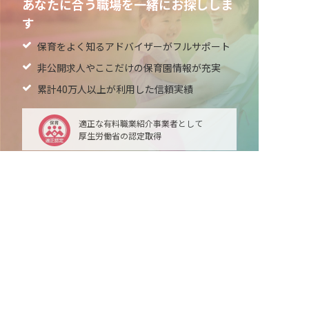
あなたに合う職場を一緒にお探ししま
す
保育をよく知るアドバイザーがフルサポート
非公開求人やここだけの保育園情報が充実
累計40万人以上が利用した信頼実績
適正な有料職業紹介事業者として
厚生労働省の認定取得
最新情報をゲット
LINE友だち追加
毎日工作アイデア配信！
メニュー