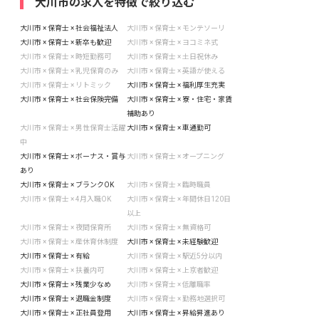
大川市の求人を特徴で絞り込む
大川市 × 保育士 × 社会福祉法人
大川市 × 保育士 × モンテソーリ
大川市 × 保育士 × 新卒も歓迎
大川市 × 保育士 × ヨコミネ式
大川市 × 保育士 × 時短勤務可
大川市 × 保育士 × 土日祝休み
大川市 × 保育士 × 乳児保育のみ
大川市 × 保育士 × 英語が使える
大川市 × 保育士 × リトミック
大川市 × 保育士 × 福利厚生充実
大川市 × 保育士 × 社会保険完備
大川市 × 保育士 × 寮・住宅・家賃
補助あり
大川市 × 保育士 × 男性保育士活躍
大川市 × 保育士 × 車通勤可
中
大川市 × 保育士 × ボーナス・賞与
大川市 × 保育士 × オープニング
あり
大川市 × 保育士 × ブランクOK
大川市 × 保育士 × 臨時職員
大川市 × 保育士 × 4月入職OK
大川市 × 保育士 × 年間休日120日
以上
大川市 × 保育士 × 夜間保育所
大川市 × 保育士 × 無資格可
大川市 × 保育士 × 産休育休制度
大川市 × 保育士 × 未経験歓迎
大川市 × 保育士 × 有給
大川市 × 保育士 × 駅近5分以内
大川市 × 保育士 × 扶養内可
大川市 × 保育士 × 上京者歓迎
大川市 × 保育士 × 残業少なめ
大川市 × 保育士 × 低離職率
大川市 × 保育士 × 退職金制度
大川市 × 保育士 × 勤務地選択可
大川市 × 保育士 × 正社員登用
大川市 × 保育士 × 昇給昇進あり