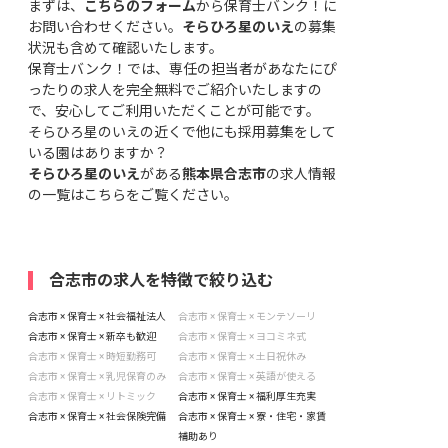
まずは、
こちらのフォーム
から保育士バンク！に
お問い合わせください。
そらひろ星のいえ
の募集
状況も含めて確認いたします。
保育士バンク！では、専任の担当者があなたにぴ
ったりの求人を完全無料でご紹介いたしますの
で、安心してご利用いただくことが可能です。
そらひろ星のいえの近くで他にも採用募集をして
いる園はありますか？
そらひろ星のいえ
がある
熊本県合志市
の求人情報
の一覧はこちら
をご覧ください。
合志市の求人を特徴で絞り込む
合志市 × 保育士 × 社会福祉法人
合志市 × 保育士 × モンテソーリ
合志市 × 保育士 × 新卒も歓迎
合志市 × 保育士 × ヨコミネ式
合志市 × 保育士 × 時短勤務可
合志市 × 保育士 × 土日祝休み
合志市 × 保育士 × 乳児保育のみ
合志市 × 保育士 × 英語が使える
合志市 × 保育士 × リトミック
合志市 × 保育士 × 福利厚生充実
合志市 × 保育士 × 社会保険完備
合志市 × 保育士 × 寮・住宅・家賃
補助あり