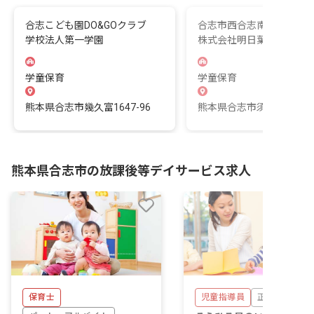
合志こども園DO&GOクラブ
合志市西合志南小学童ク
学校法人第一学園
株式会社明日葉
学童保育
学童保育
熊本県合志市幾久富1647-96
熊本県合志市須屋1873
熊本県合志市の放課後等デイサービス求人
保育士
児童指導員
正社員