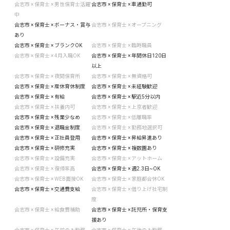
合志市 × 保育士 × 男性保育士活躍
合志市 × 保育士 × 車通勤可
中
合志市 × 保育士 × ボーナス・賞与
合志市 × 保育士 × オープニング
あり
合志市 × 保育士 × ブランクOK
合志市 × 保育士 × 臨時職員
合志市 × 保育士 × 4月入職OK
合志市 × 保育士 × 年間休日120日
以上
合志市 × 保育士 × 夜間保育所
合志市 × 保育士 × 無資格可
合志市 × 保育士 × 産休育休制度
合志市 × 保育士 × 未経験歓迎
合志市 × 保育士 × 有給
合志市 × 保育士 × 駅近5分以内
合志市 × 保育士 × 扶養内可
合志市 × 保育士 × 上京者歓迎
合志市 × 保育士 × 残業少なめ
合志市 × 保育士 × 低離職率
合志市 × 保育士 × 退職金制度
合志市 × 保育士 × 勤務地選択可
合志市 × 保育士 × 正社員登用
合志市 × 保育士 × 昇給昇進あり
合志市 × 保育士 × 研修充実
合志市 × 保育士 × 複数園あり
合志市 × 保育士 × 設備充実
合志市 × 保育士 × アットホーム
合志市 × 保育士 × 復帰率高
合志市 × 保育士 × 週2.3日~OK
合志市 × 保育士 × WEB面接OK
合志市 × 保育士 × 家庭都合休OK
合志市 × 保育士 × 交通費支給
合志市 × 保育士 × 借り上げ社宅制
度
合志市 × 保育士 × 給食費補助
合志市 × 保育士 × 託児所・保育支
援あり