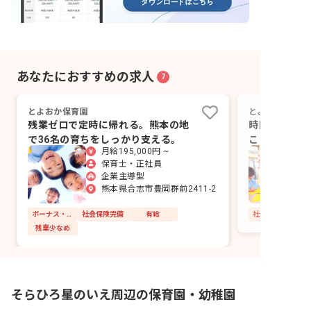
あなたにおすすめの求人
7
とよおか保育園
とよおか保育園
残業ゼロで定時に帰れる。熊本の地
時間外ゼロで
で36名の育ちをしっかり支える。
ここでの「当
月給195,000円 ~
保育士・正社員
企業主導型
熊本県合志市豊岡群前2411-2
ボーナス・賞与あり
社会保険完備
有給
社会保険完備
残業少なめ
そらひろ星のいえ周辺の保育園・幼稚園