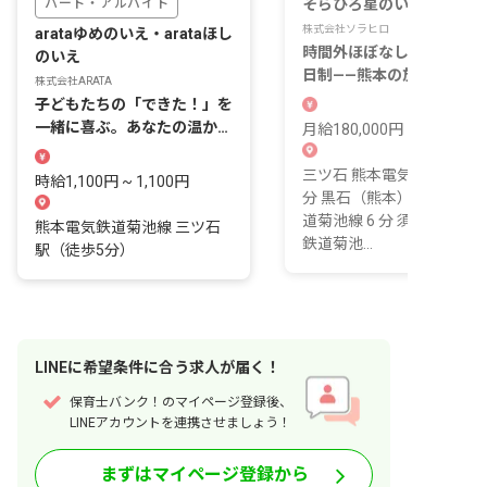
パート・アルバイト
そらひろ星のいえ
株式会社ソラヒロ
arataゆめのいえ・arataほし
時間外ほぼなし・完全週休
のいえ
日制——熊本の放課後デイ
株式会社ARATA
児童指導員として働く仕事
子どもたちの「できた！」を
ある。
一緒に喜ぶ。あなたの温かい
月給180,000円 ~
心、ここで輝かせよう！
三ツ石 熊本電気鉄道菊池線 
時給1,100円 ~ 1,100円
分 黒石（熊本） 熊本電気
道菊池線 6 分 須屋 熊本電
熊本電気鉄道菊池線 三ツ石
鉄道菊池...
駅（徒歩5分）
LINE
に
希望条件
に合う求人が届く！
保育士バンク！のマイページ登録後、
LINEアカウントを連携させましょう！
まずはマイページ登録から