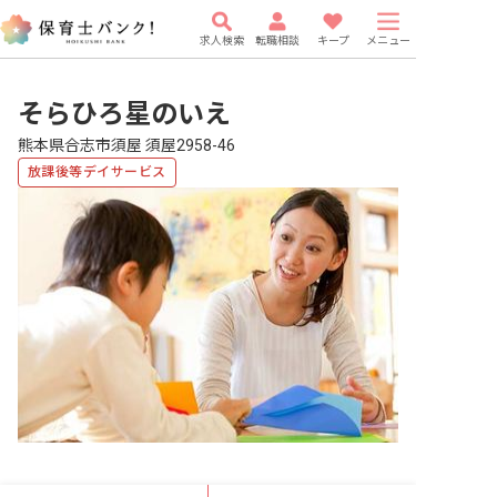
求人検索
転職相談
キープ
メニュー
そらひろ星のいえ
熊本県合志市須屋 須屋2958-46
放課後等デイサービス