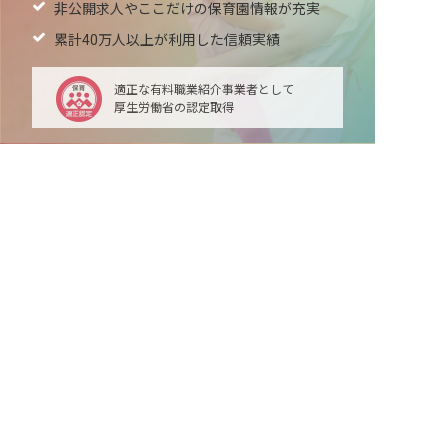
非公開求人やここだけの保育園情報が充実
累計40万人以上が利用した信頼実績
適正な有料職業紹介事業者として
厚生労働省の認定取得
最新情報をゲット
LINE友だち追加
毎日工作アイデア配信！
メニュー
ホーム
会員登録
サービス紹介
サイトマップ
転職お役立ち情報
転職フェスタ
保育士コラム
求人検索
履歴書・職務経歴書作成ツール
退会手続き