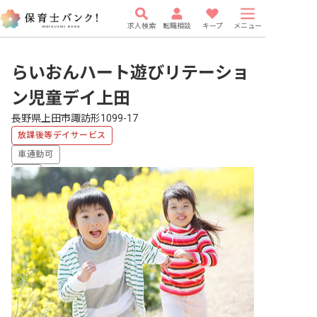
求人検索
転職相談
キープ
メニュー
らいおんハート遊びリテーショ
ン児童デイ上田
長野県上田市諏訪形1099-17
放課後等デイサービス
車通勤可
有給
駅近5分以内