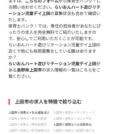
まずは、
こちらのフォーム
から保育士バンク！に
お問い合わせください。
らいおんハート遊びリテ
ーション児童デイ上田
の募集状況も含めて確認い
たします。
保育士バンク！では、専任の担当者があなたにぴ
ったりの求人を完全無料でご紹介いたしますの
で、安心してご利用いただくことが可能です。
らいおんハート遊びリテーション児童デイ上田の
近くで他にも採用募集をしている園はあります
か？
らいおんハート遊びリテーション児童デイ上田
が
ある
長野県上田市
の求人情報の一覧はこちら
をご
覧ください。
上田市の求人を特徴で絞り込む
上田市 × 保育士 × 社会福祉法人
上田市 × 保育士 × モンテソーリ
上田市 × 保育士 × 新卒も歓迎
上田市 × 保育士 × ヨコミネ式
上田市 × 保育士 × 時短勤務可
上田市 × 保育士 × 土日祝休み
上田市 × 保育士 × 乳児保育のみ
上田市 × 保育士 × 英語が使える