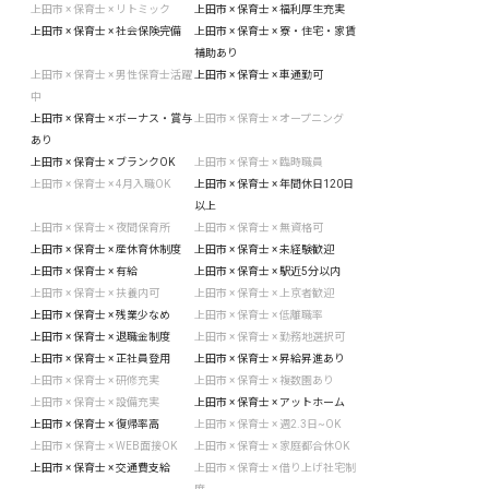
上田市 × 保育士 × リトミック
上田市 × 保育士 × 福利厚生充実
上田市 × 保育士 × 社会保険完備
上田市 × 保育士 × 寮・住宅・家賃
補助あり
上田市 × 保育士 × 男性保育士活躍
上田市 × 保育士 × 車通勤可
中
上田市 × 保育士 × ボーナス・賞与
上田市 × 保育士 × オープニング
あり
上田市 × 保育士 × ブランクOK
上田市 × 保育士 × 臨時職員
上田市 × 保育士 × 4月入職OK
上田市 × 保育士 × 年間休日120日
以上
上田市 × 保育士 × 夜間保育所
上田市 × 保育士 × 無資格可
上田市 × 保育士 × 産休育休制度
上田市 × 保育士 × 未経験歓迎
上田市 × 保育士 × 有給
上田市 × 保育士 × 駅近5分以内
上田市 × 保育士 × 扶養内可
上田市 × 保育士 × 上京者歓迎
上田市 × 保育士 × 残業少なめ
上田市 × 保育士 × 低離職率
上田市 × 保育士 × 退職金制度
上田市 × 保育士 × 勤務地選択可
上田市 × 保育士 × 正社員登用
上田市 × 保育士 × 昇給昇進あり
上田市 × 保育士 × 研修充実
上田市 × 保育士 × 複数園あり
上田市 × 保育士 × 設備充実
上田市 × 保育士 × アットホーム
上田市 × 保育士 × 復帰率高
上田市 × 保育士 × 週2.3日~OK
上田市 × 保育士 × WEB面接OK
上田市 × 保育士 × 家庭都合休OK
上田市 × 保育士 × 交通費支給
上田市 × 保育士 × 借り上げ社宅制