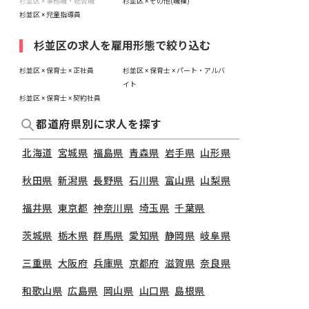
杉並区 × 事務職・総合職
杉並区 × その他(職種)
杉並区 × 児童指導員
杉並区の求人を雇用形態で絞り込む
杉並区 × 保育士 × 正社員
杉並区 × 保育士 × パート・アルバ
イト
杉並区 × 保育士 × 契約社員
都道府県別に求人を探す
北海道
宮城県
福島県
青森県
岩手県
山形県
秋田県
新潟県
長野県
石川県
富山県
山梨県
福井県
東京都
神奈川県
埼玉県
千葉県
茨城県
栃木県
群馬県
愛知県
静岡県
岐阜県
三重県
大阪府
兵庫県
京都府
滋賀県
奈良県
和歌山県
広島県
岡山県
山口県
島根県