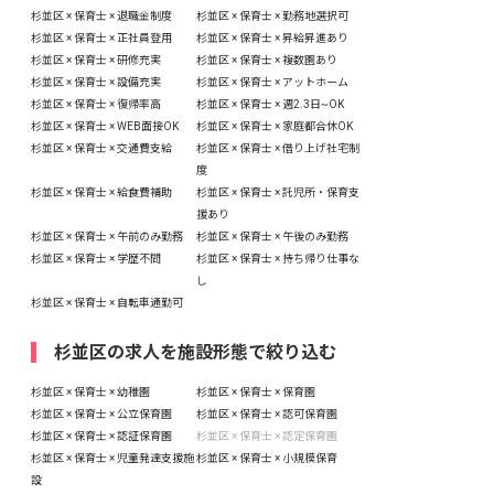
杉並区 × 保育士 × 退職金制度
杉並区 × 保育士 × 勤務地選択可
杉並区 × 保育士 × 正社員登用
杉並区 × 保育士 × 昇給昇進あり
杉並区 × 保育士 × 研修充実
杉並区 × 保育士 × 複数園あり
杉並区 × 保育士 × 設備充実
杉並区 × 保育士 × アットホーム
杉並区 × 保育士 × 復帰率高
杉並区 × 保育士 × 週2.3日~OK
杉並区 × 保育士 × WEB面接OK
杉並区 × 保育士 × 家庭都合休OK
杉並区 × 保育士 × 交通費支給
杉並区 × 保育士 × 借り上げ社宅制
度
杉並区 × 保育士 × 給食費補助
杉並区 × 保育士 × 託児所・保育支
援あり
杉並区 × 保育士 × 午前のみ勤務
杉並区 × 保育士 × 午後のみ勤務
杉並区 × 保育士 × 学歴不問
杉並区 × 保育士 × 持ち帰り仕事な
し
杉並区 × 保育士 × 自転車通勤可
杉並区の求人を施設形態で絞り込む
杉並区 × 保育士 × 幼稚園
杉並区 × 保育士 × 保育園
杉並区 × 保育士 × 公立保育園
杉並区 × 保育士 × 認可保育園
杉並区 × 保育士 × 認証保育園
杉並区 × 保育士 × 認定保育園
杉並区 × 保育士 × 児童発達支援施
杉並区 × 保育士 × 小規模保育
設