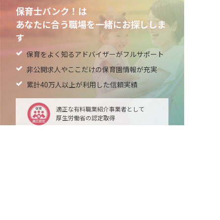
保育士バンク！は
あなたに合う職場を一緒にお探ししま
す
保育をよく知るアドバイザーがフルサポート
非公開求人やここだけの保育園情報が充実
累計40万人以上が利用した信頼実績
適正な有料職業紹介事業者として
厚生労働省の認定取得
最新情報をゲット
LINE友だち追加
毎日工作アイデア配信！