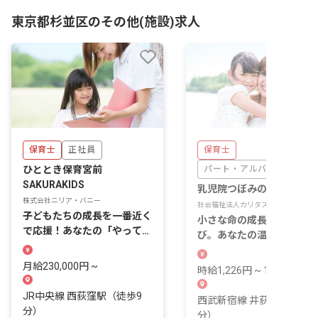
東京都杉並区のその他(施設)求人
保育士
正社員
保育士
ひととき保育宮前
パート・アルバイト
SAKURAKIDS
乳児院つぼみの寮
株式会社ニリア・バニー
社会福祉法人カリタスの園
子どもたちの成長を一番近く
小さな命の成長を支える喜
で応援！あなたの「やってみ
び。あなたの温かい手で未
たい」が叶う場所
を育みませんか？
月給230,000円 ~
時給1,226円 ~ 1,000円
JR中央線 西荻窪駅（徒歩9
西武新宿線 井荻駅（徒歩5
分）
分）