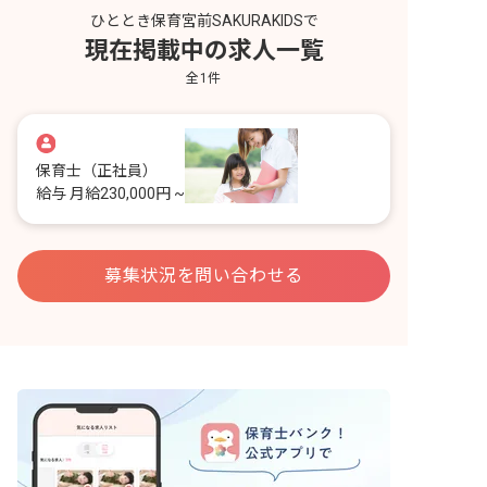
ひととき保育宮前SAKURAKIDSで
現在掲載中の求人一覧
全
1
件
保育士
（正社員）
給与
月給230,000円 ~
募集状況を問い合わせる