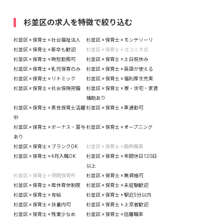
杉並区の求人を特徴で絞り込む
杉並区 × 保育士 × 社会福祉法人
杉並区 × 保育士 × モンテソーリ
杉並区 × 保育士 × 新卒も歓迎
杉並区 × 保育士 × ヨコミネ式
杉並区 × 保育士 × 時短勤務可
杉並区 × 保育士 × 土日祝休み
杉並区 × 保育士 × 乳児保育のみ
杉並区 × 保育士 × 英語が使える
杉並区 × 保育士 × リトミック
杉並区 × 保育士 × 福利厚生充実
杉並区 × 保育士 × 社会保険完備
杉並区 × 保育士 × 寮・住宅・家賃
補助あり
杉並区 × 保育士 × 男性保育士活躍
杉並区 × 保育士 × 車通勤可
中
杉並区 × 保育士 × ボーナス・賞与
杉並区 × 保育士 × オープニング
あり
杉並区 × 保育士 × ブランクOK
杉並区 × 保育士 × 臨時職員
杉並区 × 保育士 × 4月入職OK
杉並区 × 保育士 × 年間休日120日
以上
杉並区 × 保育士 × 夜間保育所
杉並区 × 保育士 × 無資格可
杉並区 × 保育士 × 産休育休制度
杉並区 × 保育士 × 未経験歓迎
杉並区 × 保育士 × 有給
杉並区 × 保育士 × 駅近5分以内
杉並区 × 保育士 × 扶養内可
杉並区 × 保育士 × 上京者歓迎
杉並区 × 保育士 × 残業少なめ
杉並区 × 保育士 × 低離職率