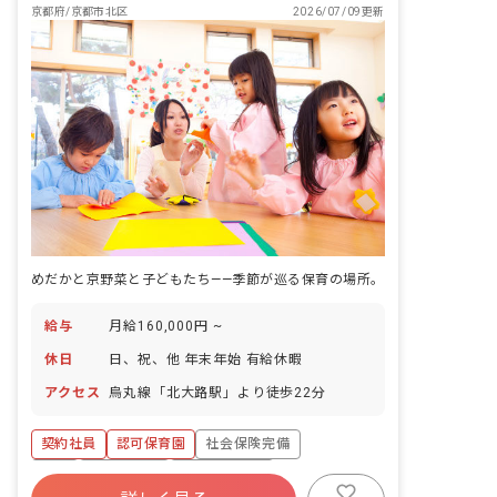
京都府/京都市北区
2026/07/09更新
めだかと京野菜と子どもたち——季節が巡る保育の場所。
給与
月給160,000円 ~
休日
日、祝、他 年末年始 有給休暇
アクセス
烏丸線「北大路駅」より徒歩22分
契約社員
認可保育園
社会保険完備
有給
残業少なめ
社会福祉法人