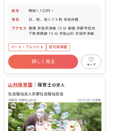
給与
時給1,122円 ~
休日
日、祝、他シフト制 有給休暇
アクセス
御陵 京阪京津線 10 分 御陵 京都市営地
下鉄東西線 10 分 京阪山科 京阪京津線
14 分 山科 京都市営地下鉄東西線 14 分
山科 JR湖西線 14 分
パート・アルバイト
認可保育園
詳しく見る
キープ
山科保育園
｜
保育士
の求人
社会福祉法人京都社会福祉協会
京都府/京都市山科区
2026/04/20更新