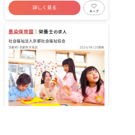
詳しく見る
キープ
墨染保育園
｜
栄養士
の求人
社会福祉法人京都社会福祉協会
京都府/京都市伏見区
2026/04/20更新
子どもの「おいしい」が理由。毎日の食卓から始まる、丁寧な保育。
給与
月給167,790円 ~