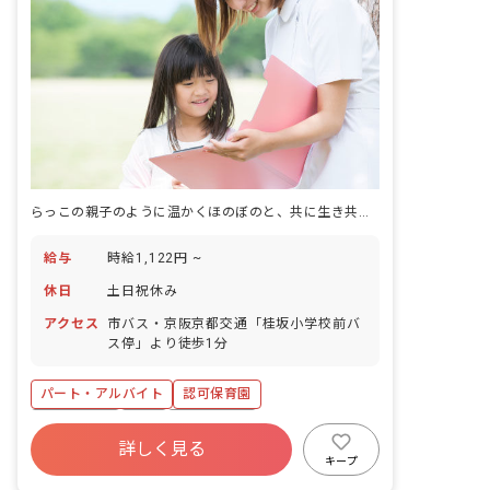
らっこの親子のように温かくほのぼのと、共に生き共に育つ。乳幼児期をゆったり楽しむ保育園です。
給与
時給1,122円 ~
休日
土日祝休み
アクセス
市バス・京阪京都交通「桂坂小学校前バ
ス停」より徒歩1分
パート・アルバイト
認可保育園
土日祝休み
有給
残業少なめ
詳しく見る
産休育休制度
社会福祉法人
未経験歓迎
キープ
アットホーム