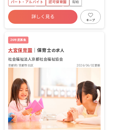
パート・アルバイト
認可保育園
有給
昇給昇進あり
社会福祉法人
車通勤可
詳しく見る
駅近5分以内
研修充実
設備充実
キープ
給食費補助
26年度募集
大宮保育園
｜
保育士
の求人
社会福祉法人京都社会福祉協会
京都府/京都市北区
2026/06/02更新