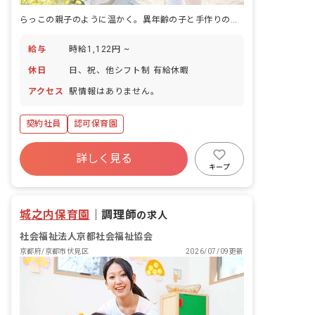
らっこの親子のように温かく。異年齢の子と手作りの時間を過ごす保育園です。
給与
時給1,122円 ~
休日
日、祝、他シフト制 有給休暇
アクセス
駅情報はありません。
契約社員
認可保育園
詳しく見る
キープ
城之内保育園
｜
調理師
の求人
社会福祉法人京都社会福祉協会
京都府/京都市伏見区
2026/07/09更新