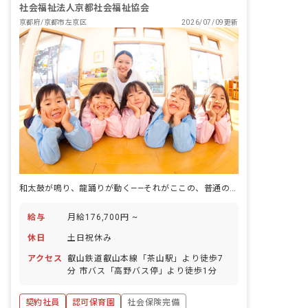
社会福祉法人京都社会福祉協会
京都府/京都市左京区
2026/07/09更新
和太鼓が鳴り、龍踊りが動く——それがここの、普通の午後だ
給与
月給176,700円 ~
休日
土日祝休み
アクセス
叡山鉄道叡山本線「茶山駅」より徒歩7
分 市バス「高野バス停」より徒歩1分
契約社員
認可保育園
社会保険完備