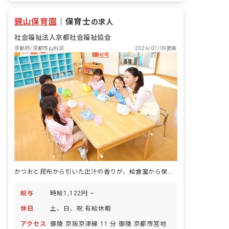
鏡山保育園
｜
保育士
の求人
社会福祉法人京都社会福祉協会
京都府/京都市山科区
2026/07/09更新
かつおと昆布から引いた出汁の香りが、給食室から保育室まで届く園です。
給与
時給1,122円 ~
休日
土、日、祝 有給休暇
アクセス
御陵 京阪京津線 11 分 御陵 京都市営地