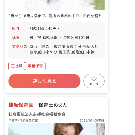
0歳から18歳未満まで。嵐山の自然の中で、世代を超えた育ちに関わる仕事です。
給与
月給165,540円 ~
休日
日、祝 有給休暇 ・年間休日101日
アクセス
嵐山（阪急） 阪急嵐山線 5 分 松尾大社
阪急嵐山線 9 分 鹿王院 嵐電嵐山本線 13
分 車折神社 嵐電嵐山本線 13 分 嵐電嵯
峨 嵐電嵐山本線 14 分
正社員
学童保育
詳しく見る
キープ
桂坂保育園
｜
保育士
の求人
社会福祉法人京都社会福祉協会
京都府/京都市西京区
2026/07/09更新