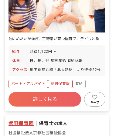
池にめだかが泳ぎ、京野菜が育つ園庭で、子どもと季節を感じる保育。
給与
時給1,122円 ~
休日
日、祝、他 年末年始 有給休暇
アクセス
地下鉄烏丸線「北大路駅」より徒歩22分
パート・アルバイト
認可保育園
有給
残業少なめ
社会福祉法人
詳しく見る
キープ
紫野保育園
｜
保育士
の求人
社会福祉法人京都社会福祉協会