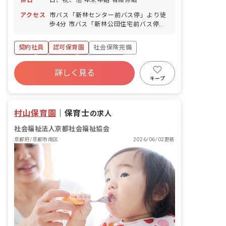
アクセス
市バス「新林センター前バス停」より徒
歩4分 市バス「新林公団住宅前バス停」
より徒歩6分
契約社員
認可保育園
社会保険完備
有給
残業少なめ
社会福祉法人
詳しく見る
車通勤可
アットホーム
キープ
村山保育園
｜
保育士
の求人
社会福祉法人京都社会福祉協会
京都府/京都市南区
2026/06/02更新