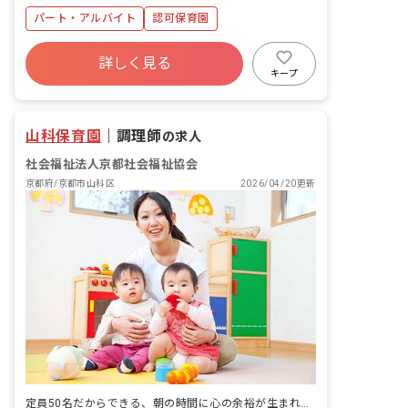
出町柳 京阪本線 16 分
パート・アルバイト
認可保育園
詳しく見る
キープ
山科保育園
｜
調理師
の求人
社会福祉法人京都社会福祉協会
京都府/京都市山科区
2026/04/20更新
定員50名だからできる、朝の時間に心の余裕が生まれる保育。