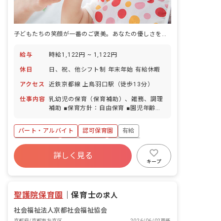
子どもたちの笑顔が一番のご褒美。あなたの優しさを活かせる場所です。
給与
時給1,122円 ~ 1,122円
休日
日、祝、他シフト制 年末年始 有給休暇
アクセス
近鉄京都線 上鳥羽口駅（徒歩13分）
仕事内容
乳幼児の保育（保育補助）、雑務、調理
補助 ■保育方針：自由保育 ■園児年齢
層：0～5歳児 ■書類作成ツール導入：あ
り ■保護者との連絡アプリ導入：あり ■
パート・アルバイト
認可保育園
有給
園庭有無：あり
昇給昇進あり
社会福祉法人
車通勤可
詳しく見る
週2.3日~OK
研修充実
設備充実
キープ
扶養内可
聖護院保育園
｜
保育士
の求人
社会福祉法人京都社会福祉協会
京都府/京都市左京区
2026/06/02更新