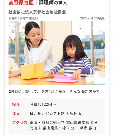
高野保育園
｜
調理師
の求人
社会福祉法人京都社会福祉協会
京都府/京都市左京区
2026/04/20更新
朝9時に出勤して、夕方4時に帰る。そんな働き方ができる保育園
給与
時給1,122円 ~
休日
日、祝、他シフト制 有給休暇
アクセス
茶山・京都芸術大学 叡山電鉄本線 3 分
元田中 叡山電鉄本線 7 分 一乗寺 叡山電
鉄本線 8 分 出町柳 叡山電鉄本線 16 分