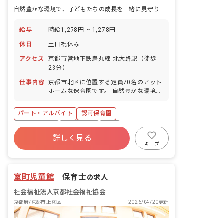
自然豊かな環境で、子どもたちの成長を一緒に見守りませんか？あなたの温かい心が輝く場所です。
給与
時給1,278円 ~ 1,278円
休日
土日祝休み
アクセス
京都市営地下鉄烏丸線 北大路駅（徒歩
23分）
仕事内容
京都市北区に位置する定員70名のアット
ホームな保育園です。 自然豊かな環境の
もと、一人ひとりを大切にした保育を実
践しています。 幼児クラスでは異年齢保
パート・アルバイト
認可保育園
育を行っています。 主な業務内容: ・0
歳児から5歳児までの保育全般 ・フリー
社会保険完備
土日祝休み
有給
保育士として、担任の補助業務が主とな
詳しく見る
退職金制度
昇給昇進あり
社会福祉法人
ります ■園児年齢層：0～5歳児 ■園庭有
キープ
無：あり
車通勤可
アットホーム
室町児童館
｜
保育士
の求人
社会福祉法人京都社会福祉協会
京都府/京都市上京区
2026/04/20更新