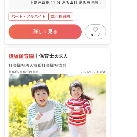
下鉄東西線 11 分 京阪山科 京阪京津線
14 分 山科 京都市営地下鉄東西線 14 分
山科 JR湖西線 14 分
パート・アルバイト
認可保育園
詳しく見る
キープ
桂坂保育園
｜
保育士
の求人
社会福祉法人京都社会福祉協会
京都府/京都市西京区
2026/07/09更新