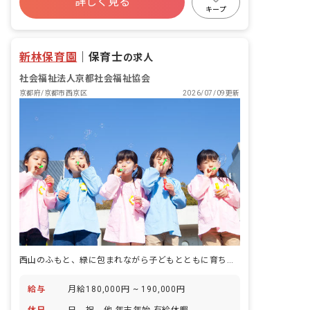
詳しく見る
キープ
新林保育園
｜
保育士
の求人
社会福祉法人京都社会福祉協会
京都府/京都市西京区
2026/07/09更新
西山のふもと、緑に包まれながら子どもとともに育ちあう日々。
給与
月給180,000円 ~ 190,000円
休日
日、祝、他 年末年始 有給休暇