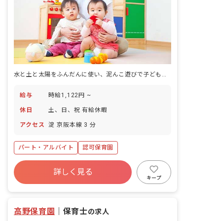
水と土と太陽をふんだんに使い、泥んこ遊びで子どもの育ちを支える保育園です。
給与
時給1,122円 ~
休日
土、日、祝 有給休暇
アクセス
淀 京阪本線 3 分
パート・アルバイト
認可保育園
詳しく見る
キープ
高野保育園
｜
保育士
の求人