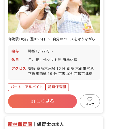
御陵駅10分。週3～5日で、自分のペースを守りながら働く。
給与
時給1,122円 ~
休日
日、祝、他シフト制 有給休暇
アクセス
御陵 京阪京津線 10 分 御陵 京都市営地
下鉄東西線 10 分 京阪山科 京阪京津線
14 分 山科 京都市営地下鉄東西線 14 分
山科 JR湖西線 14 分
パート・アルバイト
認可保育園
詳しく見る
キープ
新林保育園
｜
保育士
の求人