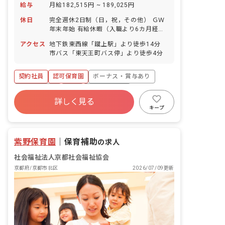
給与
月給182,515円 ~ 189,025円
休日
完全週休2日制（日，祝，その他） ＧＷ
年末年始 有給休暇（入職より6カ月経過
後、10日付与） 育児休業取得実績：あ
アクセス
地下鉄東西線「蹴上駅」より徒歩14分
り
市バス「東天王町バス停」より徒歩4分
契約社員
認可保育園
ボーナス・賞与あり
社会保険完備
有給
昇給昇進あり
詳しく見る
産休育休制度
社会福祉法人
車通勤可
キープ
未経験歓迎
紫野保育園
｜
保育補助
の求人
社会福祉法人京都社会福祉協会
京都府/京都市北区
2026/07/09更新