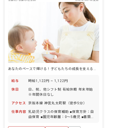
あなたのペースで輝ける！子どもたちの成長を支える保育士を募集。
給与
時給1,122円 ~ 1,122円
休日
日、祝、他シフト制 有給休暇 年末年始
※年間休日なし
アクセス
京阪本線 神宮丸太町駅（徒歩5分）
仕事内容
乳幼児クラスの保育補助 ■保育方針：自
由保育 ■園児年齢層：0～5歳児 ■書類作
成ツール導入：あり ■保護者との連絡ア
プリ導入：あり ■園庭有無：あり