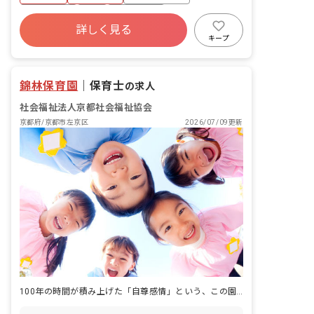
土日祝休み
有給
残業少なめ
詳しく見る
社会福祉法人
キープ
錦林保育園
｜
保育士
の求人
社会福祉法人京都社会福祉協会
京都府/京都市左京区
2026/07/09更新
100年の時間が積み上げた「自尊感情」という、この園の信念