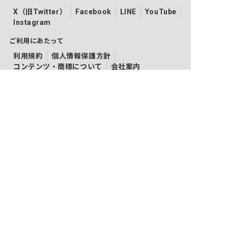
X（旧Twitter）
Facebook
LINE
YouTube
Instagram
ご利用にあたって
利用規約
個人情報保護方針
コンテンツ・商標について
会社案内
ネクストビートの関連サービス
保育業界の求職者様向けサービス
保育士バンク！
保育士バンク！新卒
法人様向けサービス
保育士バンク！コネクト
保育士バンク！パレット
保育士バンク！ウェブパック
保育士バンク！総研
育児者様向けサービス
KIDSNA STYLE
KIDSNAシッター
KIDSNA園ナビ
ホテル業界・飲食業界の求職者様向けサービス
おもてなしHR
FURUMAU
Hospitality Careers
886旅館人力銀行 日本旅館工作