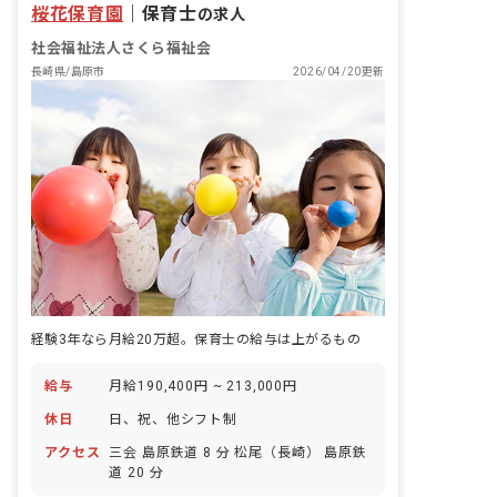
桜花保育園
｜
保育士
の求人
社会福祉法人さくら福祉会
長崎県/島原市
2026/04/20更新
経験3年なら月給20万超。保育士の給与は上がるもの
給与
月給190,400円 ~ 213,000円
休日
日、祝、他シフト制
アクセス
三会 島原鉄道 8 分 松尾（長崎） 島原鉄
道 20 分