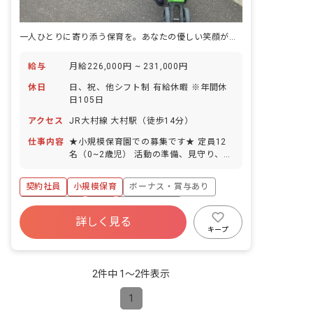
一人ひとりに寄り添う保育を。あなたの優しい笑顔が、子どもたちの未来を育みます。
給与
月給226,000円 ~ 231,000円
休日
日、祝、他シフト制 有給休暇 ※年間休
日105日
アクセス
JR大村線 大村駅（徒歩14分）
仕事内容
★小規模保育園での募集です★ 定員12
名（0~2歳児） 活動の準備、見守り、食
事の補助、排泄、おむつ交換、午睡の準
備・見守り、クラス内の掃除、書類（お
契約社員
小規模保育
ボーナス・賞与あり
たより帳や記録など）などの業務 ■園児
年齢層：0～2歳児
社会保険完備
有給
産休育休制度
詳しく見る
社会福祉法人
車通勤可
乳児保育のみ
キープ
未経験歓迎
2件中 1〜2件表示
1