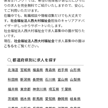
保育士バンク！では、専任の担当者があなたにぴった
りの求人を完全無料でご紹介いたしますので、安心し
てご利用いただけます。
在職中でも、転職相談や情報収集だけでも大丈夫で
す。
社会福祉法人西大村福祉会
担当のキャリアアドバ
イザーがしっかりサポートいたします。
社会福祉法人西大村福祉会で求人募集中の園が知りた
いです。
現在、
社会福祉法人西大村福祉会
で求人募集中の園は
こちら
をご覧ください。
都道府県別に求人を探す
北海道
宮城県
福島県
青森県
岩手県
山形県
秋田県
新潟県
長野県
石川県
富山県
山梨県
福井県
東京都
神奈川県
埼玉県
千葉県
茨城県
栃木県
群馬県
愛知県
静岡県
岐阜県