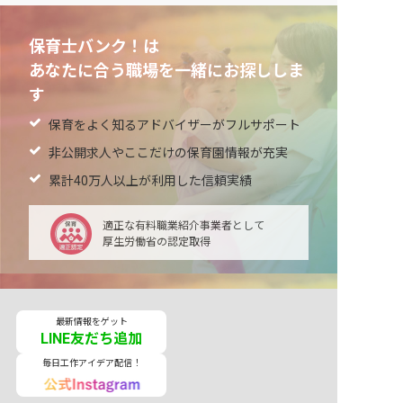
保育士バンク！は
あなたに合う職場を一緒にお探ししま
す
保育をよく知るアドバイザーがフルサポート
非公開求人やここだけの保育園情報が充実
累計40万人以上が利用した信頼実績
適正な有料職業紹介事業者として
厚生労働省の認定取得
最新情報をゲット
LINE友だち追加
毎日工作アイデア配信！