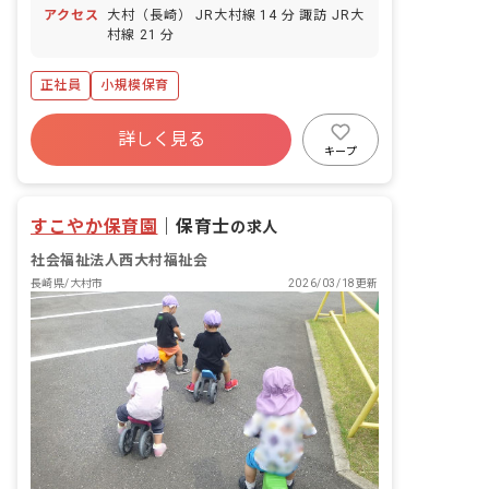
アクセス
大村（長崎） JR大村線 14 分 諏訪 JR大
村線 21 分
正社員
小規模保育
詳しく見る
キープ
すこやか保育園
｜
保育士
の求人
社会福祉法人西大村福祉会
長崎県/大村市
2026/03/18更新