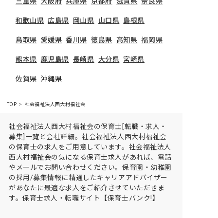
三重県
大阪府
兵庫県
京都府
滋賀県
奈良県
和歌山県
広島県
岡山県
山口県
島根県
鳥取県
愛媛県
香川県
徳島県
高知県
福岡県
熊本県
鹿児島県
長崎県
大分県
宮崎県
佐賀県
沖縄県
TOP
社会福祉法人西大村福祉会
社会福祉法人西大村福祉会の保育士[転職・求人・
募集]一覧と会社詳細。社会福祉法人西大村福祉会
の保育士の求人をご用意しています。社会福祉法人
西大村福祉会の気になる保育士求人があれば、電話
やメールでお問い合わせください。保育園・幼稚園
の採用/募集情報に精通したキャリアアドバイザー
があなたに最適な求人をご紹介させていただきま
す。保育士求人・転職サイト【保育士バンク!】