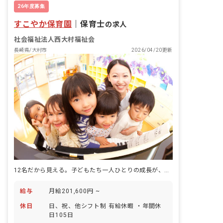
26年度募集
すこやか保育園
｜
保育士
の求人
社会福祉法人西大村福祉会
長崎県/大村市
2026/04/20更新
12名だから見える。子どもたち一人ひとりの成長が、手の中にある。
給与
月給201,600円 ~
休日
日、祝、他シフト制 有給休暇 ・年間休
日105日