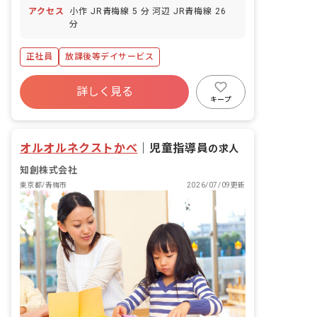
アクセス
小作 JR青梅線 5 分 河辺 JR青梅線 26
分
正社員
放課後等デイサービス
詳しく見る
キープ
オルオルネクストかべ
｜
児童指導員
の求人
知創株式会社
東京都/青梅市
2026/07/09更新