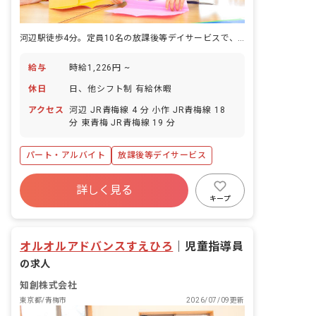
河辺駅徒歩4分。定員10名の放課後等デイサービスで、子どもの成長に寄り添う仕事です。
給与
時給1,226円 ~
休日
日、他シフト制 有給休暇
アクセス
河辺 JR青梅線 4 分 小作 JR青梅線 18
分 東青梅 JR青梅線 19 分
パート・アルバイト
放課後等デイサービス
詳しく見る
キープ
オルオルアドバンスすえひろ
｜
児童指導員
の求人
知創株式会社
東京都/青梅市
2026/07/09更新