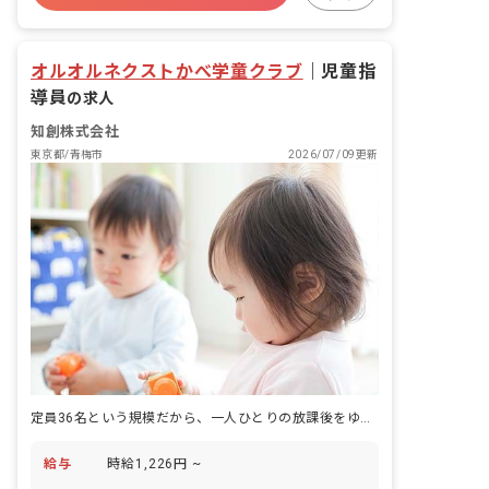
オルオルネクストかべ学童クラブ
｜
児童指
導員
の求人
知創株式会社
東京都/青梅市
2026/07/09更新
定員36名という規模だから、一人ひとりの放課後をゆっくり見守れます。
給与
時給1,226円 ~