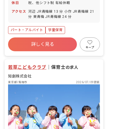
休日
祝、他シフト制 有給休暇
アクセス
河辺 JR青梅線 13 分 小作 JR青梅線 21
分 東青梅 JR青梅線 24 分
パート・アルバイト
学童保育
詳しく見る
キープ
若草こどもクラブ
｜
保育士
の求人
知創株式会社
東京都/青梅市
2026/07/09更新