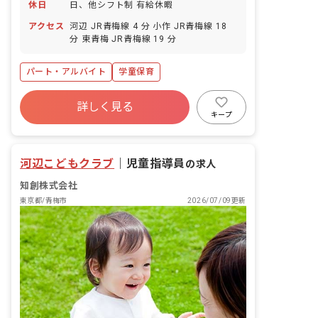
休日
日、他シフト制 有給休暇
アクセス
河辺 JR青梅線 4 分 小作 JR青梅線 18
分 東青梅 JR青梅線 19 分
パート・アルバイト
学童保育
詳しく見る
キープ
河辺こどもクラブ
｜
児童指導員
の求人
知創株式会社
東京都/青梅市
2026/07/09更新