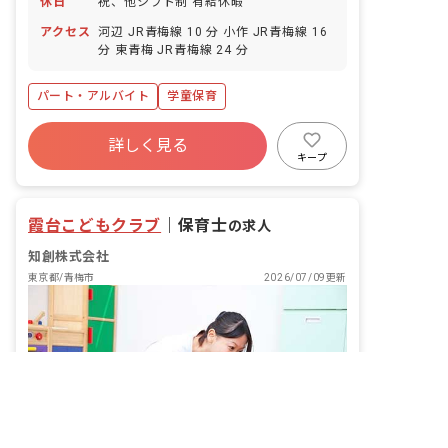
休日
祝、他シフト制 有給休暇
アクセス
河辺 JR青梅線 10 分 小作 JR青梅線 16
分 東青梅 JR青梅線 24 分
パート・アルバイト
学童保育
詳しく見る
キープ
霞台こどもクラブ
｜
保育士
の求人
知創株式会社
東京都/青梅市
2026/07/09更新