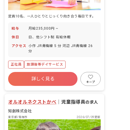
定員10名、一人ひとりとじっくり向き合う毎日です。
給与
月給235,000円 ~
休日
日、他シフト制 有給休暇
アクセス
小作 JR青梅線 5 分 河辺 JR青梅線 26
分
正社員
放課後等デイサービス
詳しく見る
キープ
オルオルネクストかべ
｜
児童指導員
の求人
知創株式会社
東京都/青梅市
2026/07/09更新