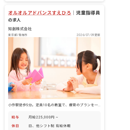
オルオルアドバンスすえひろ
｜
児童指導員
の求人
知創株式会社
東京都/青梅市
2026/07/09更新
小作駅徒歩5分。定員10名の教室で、療育のプランを一から組み立てていく仕事です。
給与
月給225,000円 ~
休日
日、他シフト制 有給休暇