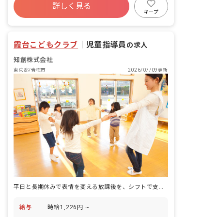
詳しく見る
キープ
霞台こどもクラブ
｜
児童指導員
の求人
知創株式会社
東京都/青梅市
2026/07/09更新
平日と長期休みで表情を変える放課後を、シフトで支える学童の仕事です。
給与
時給1,226円 ~