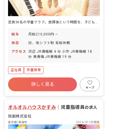
定員36名の学童クラブ。放課後という時間を、子どもと一緒につくっていく仕事です。
給与
月給210,000円 ~
休日
日、他シフト制 有給休暇
アクセス
河辺 JR青梅線 4 分 小作 JR青梅線 18
分 東青梅 JR青梅線 19 分
正社員
学童保育
詳しく見る
キープ
オルオルハウスかすみ
｜
児童指導員
の求人
知創株式会社
東京都/青梅市
2026/07/09更新