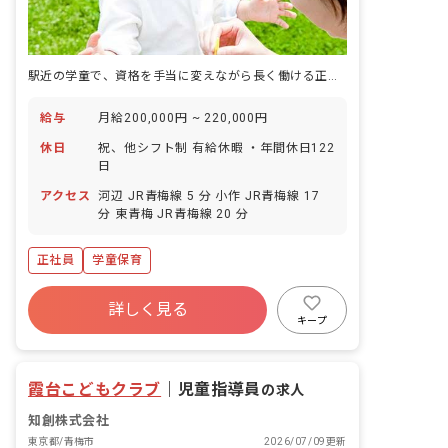
駅近の学童で、資格を手当に変えながら長く働ける正社員の求人です。
給与
月給200,000円 ~ 220,000円
休日
祝、他シフト制 有給休暇 ・年間休日122
日
アクセス
河辺 JR青梅線 5 分 小作 JR青梅線 17
分 東青梅 JR青梅線 20 分
正社員
学童保育
詳しく見る
キープ
霞台こどもクラブ
｜
児童指導員
の求人
知創株式会社
東京都/青梅市
2026/07/09更新