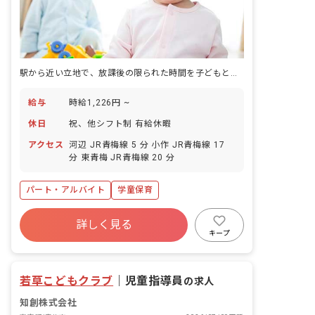
駅から近い立地で、放課後の限られた時間を子どもと過ごす仕事です。
給与
時給1,226円 ~
休日
祝、他シフト制 有給休暇
アクセス
河辺 JR青梅線 5 分 小作 JR青梅線 17
分 東青梅 JR青梅線 20 分
パート・アルバイト
学童保育
詳しく見る
キープ
若草こどもクラブ
｜
児童指導員
の求人
知創株式会社