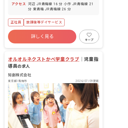
アクセス
河辺 JR青梅線 16 分 小作 JR青梅線 21
分 東青梅 JR青梅線 26 分
正社員
放課後等デイサービス
詳しく見る
キープ
オルオルネクストかべ学童クラブ
｜
児童指
導員
の求人
知創株式会社
東京都/青梅市
2026/07/09更新