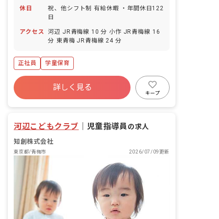
休日
祝、他シフト制 有給休暇 ・年間休日122
日
アクセス
河辺 JR青梅線 10 分 小作 JR青梅線 16
分 東青梅 JR青梅線 24 分
正社員
学童保育
詳しく見る
キープ
河辺こどもクラブ
｜
児童指導員
の求人
知創株式会社
東京都/青梅市
2026/07/09更新