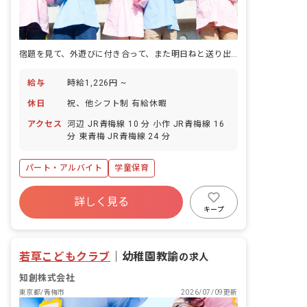
宿題を見て、外遊びに付き合って、また明日ねと送り出す。若草こどもクラブの午後の仕事です。
給与
時給1,226円 ~
休日
祝、他シフト制 有給休暇
アクセス
河辺 JR青梅線 10 分 小作 JR青梅線 16
分 東青梅 JR青梅線 24 分
パート・アルバイト
学童保育
詳しく見る
キープ
若草こどもクラブ
｜
幼稚園教諭
の求人
知創株式会社
東京都/青梅市
2026/07/09更新