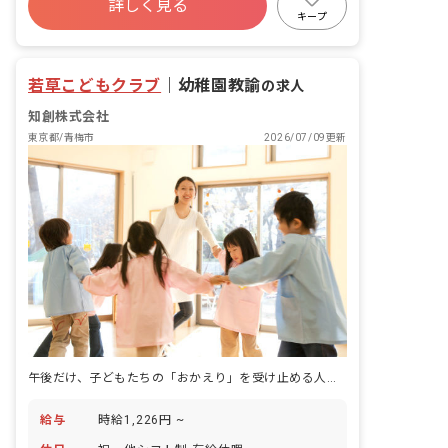
詳しく見る
キープ
若草こどもクラブ
｜
幼稚園教諭
の求人
知創株式会社
東京都/青梅市
2026/07/09更新
午後だけ、子どもたちの「おかえり」を受け止める人になる。若草こどもクラブの働き方です。
給与
時給1,226円 ~