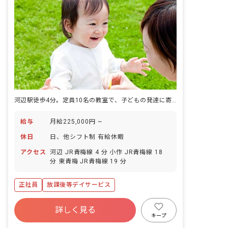
河辺駅徒歩4分。定員10名の教室で、子どもの発達に寄り添う仕事を始めませんか。
給与
月給225,000円 ~
休日
日、他シフト制 有給休暇
アクセス
河辺 JR青梅線 4 分 小作 JR青梅線 18
分 東青梅 JR青梅線 19 分
正社員
放課後等デイサービス
詳しく見る
キープ