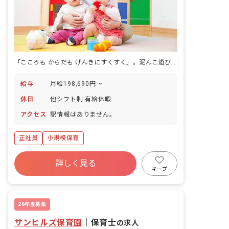
「こころも からだも げんきにすくすく」。泥んこ遊びも給食も、その一部です。
給与
月給198,690円 ~
休日
他シフト制 有給休暇
アクセス
駅情報はありません。
正社員
小規模保育
詳しく見る
キープ
26年度募集
サンヒルズ保育園
｜
保育士
の求人