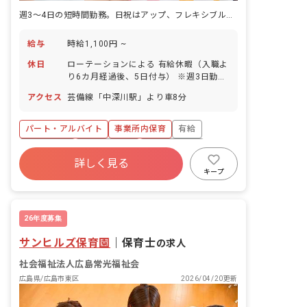
週3～4日の短時間勤務。日祝はアップ、フレキシブルに働けます。
給与
時給1,100円 ~
休日
ローテーションによる 有給休暇（入職よ
り6カ月経過後、5日付与） ※週3日勤務
の場合 育児休業取得実績あり
アクセス
芸備線「中深川駅」より車8分
パート・アルバイト
事業所内保育
有給
残業少なめ
産休育休制度
社会福祉法人
詳しく見る
車通勤可
未経験歓迎
週2.3日~OK
キープ
26年度募集
サンヒルズ保育園
｜
保育士
の求人
社会福祉法人広島常光福祉会
広島県/広島市東区
2026/04/20更新