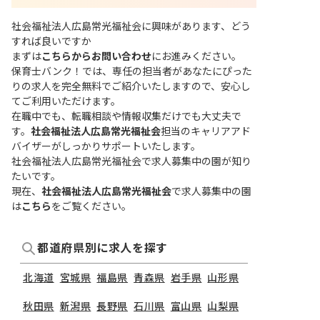
社会福祉法人広島常光福祉会に興味があります、どう
すれば良いですか
まずは
こちらからお問い合わせ
にお進みください。
保育士バンク！では、専任の担当者があなたにぴった
りの求人を完全無料でご紹介いたしますので、安心し
てご利用いただけます。
在職中でも、転職相談や情報収集だけでも大丈夫で
す。
社会福祉法人広島常光福祉会
担当のキャリアアド
バイザーがしっかりサポートいたします。
社会福祉法人広島常光福祉会で求人募集中の園が知り
たいです。
現在、
社会福祉法人広島常光福祉会
で求人募集中の園
は
こちら
をご覧ください。
都道府県別に求人を探す
北海道
宮城県
福島県
青森県
岩手県
山形県
秋田県
新潟県
長野県
石川県
富山県
山梨県