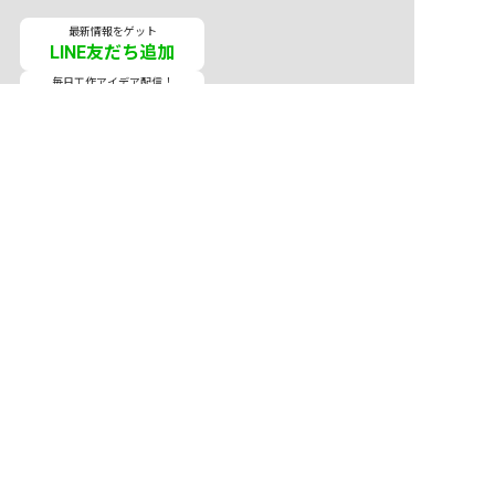
最新情報をゲット
LINE友だち追加
毎日工作アイデア配信！
メニュー
ホーム
会員登録
サービス紹介
サイトマップ
転職お役立ち情報
転職フェスタ
保育士コラム
求人検索
履歴書・職務経歴書作成ツール
退会手続き
公式アプリ
iPhoneアプリ
Androidアプリ
公式コミュニティ
X（旧Twitter）
Facebook
LINE
YouTube
Instagram
ご利用にあたって