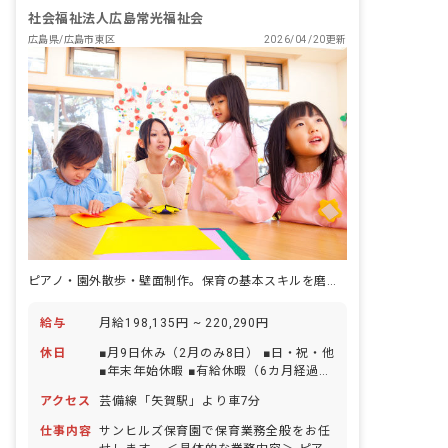
社会福祉法人広島常光福祉会
広島県/広島市東区
2026/04/20更新
ピアノ・園外散歩・壁面制作。保育の基本スキルを磨ける定員105名の園。
給与
月給198,135円 ~ 220,290円
休日
■月9日休み（2月のみ8日） ■日・祝・他
■年末年始休暇 ■有給休暇（6カ月経過後
10日付与） ※年間休日105日（有休は別
アクセス
芸備線「矢賀駅」より車7分
途付与）
仕事内容
サンヒルズ保育園で保育業務全般をお任