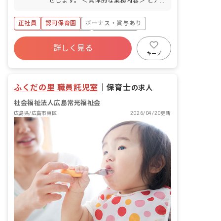
せします。 ＜具体的な業務内容＞ ピア
ノ 週案作成 月案作成 日誌作成 クラス通
信作成 壁面制作 外遊び 園外へのお散歩
正社員
認可保育園
ボーナス・賞与あり
寮・住宅・家賃補助あり
社会保険完備
詳しく見る
有給
福利厚生充実
退職金制度
キープ
残業少なめ
昇給昇進あり
ふくだの里 職員託児室
｜
保育士
の求人
社会福祉法人広島常光福祉会
広島県/広島市東区
2026/04/20更新