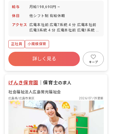
給与
月給198,690円 ~
休日
他シフト制 有給休暇
アクセス
広電本社前 広電7系統 4 分 広電本社前
広電3系統 4 分 広電本社前 広電1系統 4
分 日赤病院前 広電7系統 4 分 日赤病院
前 広電1系統 4 分
正社員
小規模保育
詳しく見る
キープ
げんき保育園
｜
保育士
の求人
社会福祉法人広島常光福祉会
広島県/広島市東区
2026/07/09更新