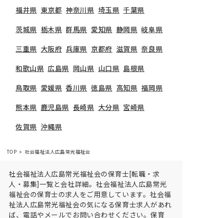
福井県
東京都
神奈川県
埼玉県
千葉県
茨城県
栃木県
群馬県
愛知県
静岡県
岐阜県
三重県
大阪府
兵庫県
京都府
滋賀県
奈良県
和歌山県
広島県
岡山県
山口県
島根県
鳥取県
愛媛県
香川県
徳島県
高知県
福岡県
熊本県
鹿児島県
長崎県
大分県
宮崎県
佐賀県
沖縄県
TOP
社会福祉法人広島常光福祉会
社会福祉法人広島常光福祉会の保育士[転職・求
人・募集]一覧と会社詳細。社会福祉法人広島常光
福祉会の保育士の求人をご用意しています。社会福
祉法人広島常光福祉会の気になる保育士求人があれ
ば、電話やメールでお問い合わせください。保育