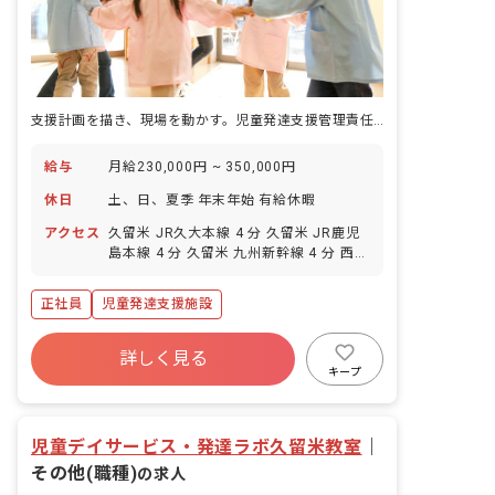
支援計画を描き、現場を動かす。児童発達支援管理責任者として全体を見渡す仕事です。
給与
月給230,000円 ~ 350,000円
休日
土、日、夏季 年末年始 有給休暇
アクセス
久留米 JR久大本線 4 分 久留米 JR鹿児
島本線 4 分 久留米 九州新幹線 4 分 西鉄
久留米 西鉄天神大牟田線 20 分 櫛原 西
鉄天神大牟田線 21 分
正社員
児童発達支援施設
詳しく見る
キープ
児童デイサービス・発達ラボ久留米教室
｜
その他(職種)
の求人