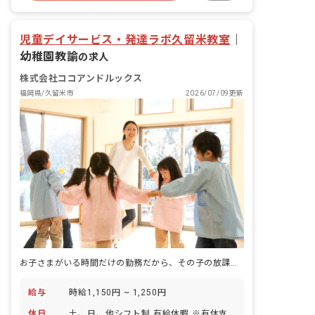
児童デイサービス・発達ラボ久留米教室
｜
幼稚園教諭
の求人
株式会社ココアンドルックス
福岡県/久留米市
2026/07/09更新
お子さまがいる時間だけの勤務だから、その子の放課後にしっかり向き合えます。
給与
時給1,150円 ~ 1,250円
休日
土、日、他シフト制 有給休暇 ※有休支