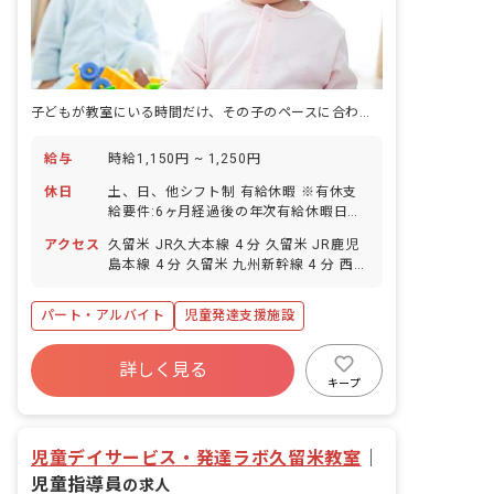
子どもが教室にいる時間だけ、その子のペースに合わせて隣に座る仕事。
給与
時給1,150円 ~ 1,250円
休日
土、日、他シフト制 有給休暇 ※有休支
給要件:6ヶ月経過後の年次有給休暇日
数:5日
アクセス
久留米 JR久大本線 4 分 久留米 JR鹿児
島本線 4 分 久留米 九州新幹線 4 分 西鉄
久留米 西鉄天神大牟田線 20 分 櫛原 西
鉄天神大牟田線 21 分
パート・アルバイト
児童発達支援施設
詳しく見る
キープ
児童デイサービス・発達ラボ久留米教室
｜
児童指導員
の求人