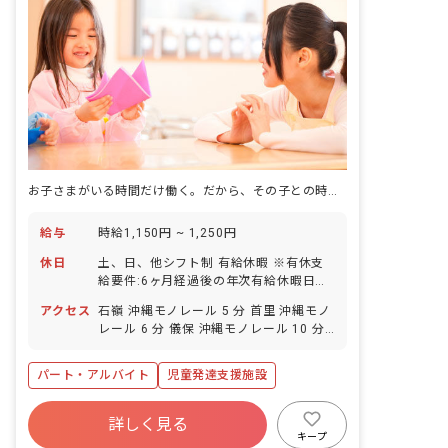
お子さまがいる時間だけ働く。だから、その子との時間に集中できます。
給与
時給1,150円 ~ 1,250円
休日
土、日、他シフト制 有給休暇 ※有休支
給要件:6ヶ月経過後の年次有給休暇日
数:5日
アクセス
石嶺 沖縄モノレール 5 分 首里 沖縄モノ
レール 6 分 儀保 沖縄モノレール 10 分
経塚 沖縄モノレール 18 分 市立病院前
（沖縄） 沖縄モノレール 22 分
パート・アルバイト
児童発達支援施設
詳しく見る
キープ