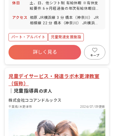
休日
土、日、他シフト制 有給休暇 ※有休支
給要件:6ヶ月経過後の年次有給休暇日
数:5日
アクセス
相原 JR横浜線 3 分 橋本（神奈川） JR
相模線 22 分 橋本（神奈川） JR横浜線
22 分 橋本（神奈川） 京王相模原線 22
分
パート・アルバイト
児童発達支援施設
詳しく見る
キープ
児童デイサービス・発達ラボ木更津教室
（仮称）
｜
児童指導員
の求人
株式会社ココアンドルックス
千葉県/木更津市
2026/07/09更新