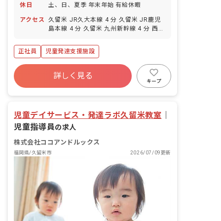
休日
土、日、夏季 年末年始 有給休暇
アクセス
久留米 JR久大本線 4 分 久留米 JR鹿児
島本線 4 分 久留米 九州新幹線 4 分 西鉄
久留米 西鉄天神大牟田線 20 分 櫛原 西
鉄天神大牟田線 21 分
正社員
児童発達支援施設
詳しく見る
キープ
児童デイサービス・発達ラボ久留米教室
｜
児童指導員
の求人
株式会社ココアンドルックス
福岡県/久留米市
2026/07/09更新