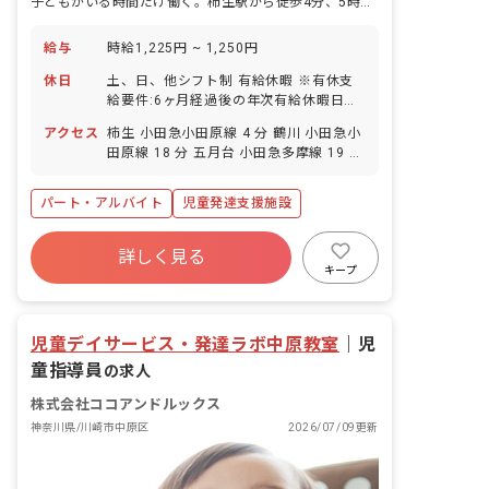
子どもがいる時間だけ働く。柿生駅から徒歩4分、5時間からの勤務が組める仕事です。
給与
時給1,225円 ~ 1,250円
休日
土、日、他シフト制 有給休暇 ※有休支
給要件:6ヶ月経過後の年次有給休暇日
数:5日
アクセス
柿生 小田急小田原線 4 分 鶴川 小田急小
田原線 18 分 五月台 小田急多摩線 19 分
新百合ケ丘 小田急多摩線 26 分 新百合ケ
丘 小田急小田原線 26 分
パート・アルバイト
児童発達支援施設
詳しく見る
キープ
児童デイサービス・発達ラボ中原教室
｜
児
童指導員
の求人
株式会社ココアンドルックス
神奈川県/川崎市中原区
2026/07/09更新