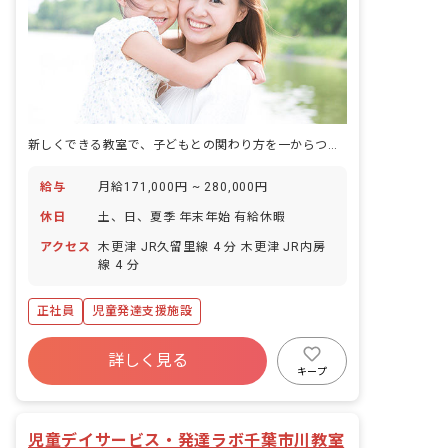
新しくできる教室で、子どもとの関わり方を一からつくっていく仕事です。
給与
月給171,000円 ~ 280,000円
休日
土、日、夏季 年末年始 有給休暇
アクセス
木更津 JR久留里線 4 分 木更津 JR内房
線 4 分
正社員
児童発達支援施設
詳しく見る
キープ
児童デイサービス・発達ラボ千葉市川教室