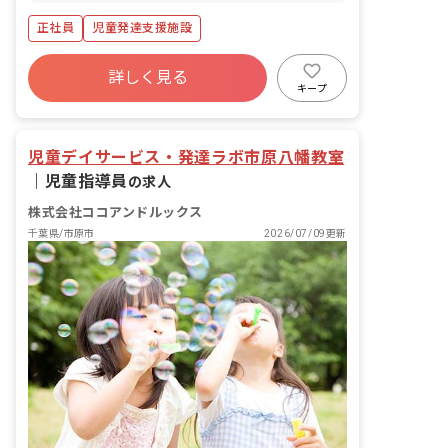
正社員
児童発達支援施設
詳しく見る
キープ
児童デイサービス・発達ラボ市原八幡教室
｜
児童指導員
の求人
株式会社ココアンドルックス
千葉県/市原市
2026/07/09更新