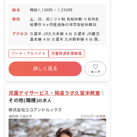
給与
時給1,150円 ~ 1,250円
休日
土、日、他シフト制 有給休暇 ※有休支
給要件:6ヶ月経過後の年次有給休暇日
数:5日
アクセス
久留米 JR久大本線 4 分 久留米 JR鹿児
島本線 4 分 久留米 九州新幹線 4 分 西鉄
久留米 西鉄天神大牟田線 20 分 櫛原 西
鉄天神大牟田線 21 分
パート・アルバイト
児童発達支援施設
詳しく見る
キープ
児童デイサービス・発達ラボ久留米教室
｜
その他(職種)
の求人
株式会社ココアンドルックス
福岡県/久留米市
2026/07/09更新