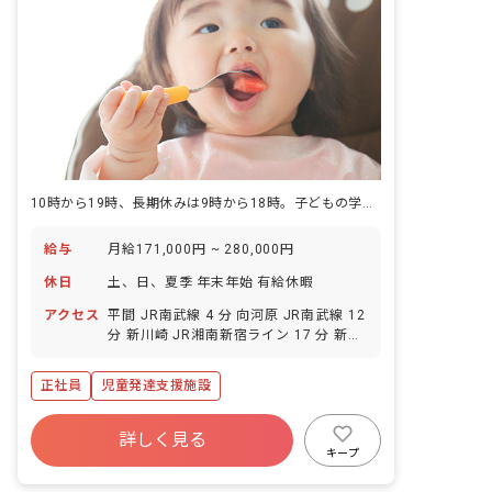
10時から19時、長期休みは9時から18時。子どもの学校生活のリズムに合わせて動く一日です。
給与
月給171,000円 ~ 280,000円
休日
土、日、夏季 年末年始 有給休暇
アクセス
平間 JR南武線 4 分 向河原 JR南武線 12
分 新川崎 JR湘南新宿ライン 17 分 新川
崎 JR横須賀線 17 分 鹿島田 JR南武線
17 分
正社員
児童発達支援施設
詳しく見る
キープ