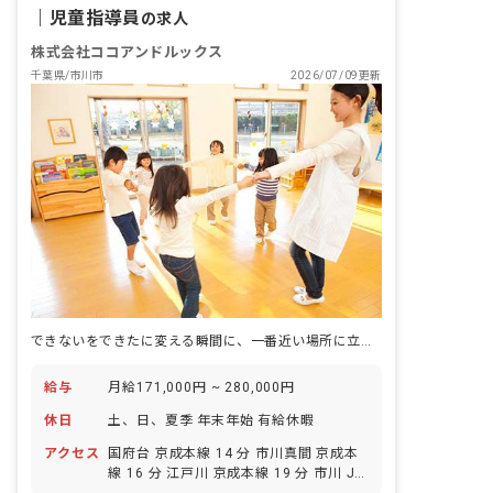
｜
児童指導員
の求人
株式会社ココアンドルックス
千葉県/市川市
2026/07/09更新
できないをできたに変える瞬間に、一番近い場所に立つ仕事です。
給与
月給171,000円 ~ 280,000円
休日
土、日、夏季 年末年始 有給休暇
アクセス
国府台 京成本線 14 分 市川真間 京成本
線 16 分 江戸川 京成本線 19 分 市川 JR
総武線 20 分 市川 JR総武線快速 20 分