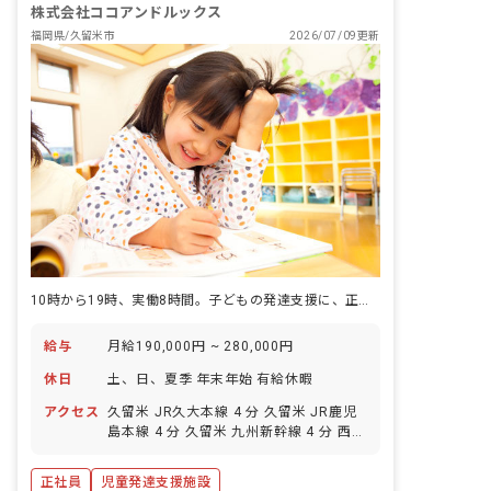
株式会社ココアンドルックス
福岡県/久留米市
2026/07/09更新
10時から19時、実働8時間。子どもの発達支援に、正社員としてじっくり向き合う仕事です。
給与
月給190,000円 ~ 280,000円
休日
土、日、夏季 年末年始 有給休暇
アクセス
久留米 JR久大本線 4 分 久留米 JR鹿児
島本線 4 分 久留米 九州新幹線 4 分 西鉄
久留米 西鉄天神大牟田線 20 分 櫛原 西
鉄天神大牟田線 21 分
正社員
児童発達支援施設