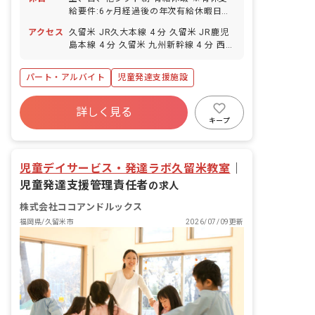
給要件:6ヶ月経過後の年次有給休暇日
数:5日
アクセス
久留米 JR久大本線 4 分 久留米 JR鹿児
島本線 4 分 久留米 九州新幹線 4 分 西鉄
久留米 西鉄天神大牟田線 20 分 櫛原 西
鉄天神大牟田線 21 分
パート・アルバイト
児童発達支援施設
詳しく見る
キープ
児童デイサービス・発達ラボ久留米教室
｜
児童発達支援管理責任者
の求人
株式会社ココアンドルックス
福岡県/久留米市
2026/07/09更新