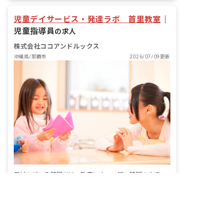
児童デイサービス・発達ラボ 首里教室
｜
児童指導員
の求人
株式会社ココアンドルックス
沖縄県/那覇市
2026/07/09更新
子どもがいる時間だけ、教室に立つ。短い時間の中で、一人の成長にしっかり向き合えます。
給与
時給1,150円 ~ 1,250円
休日
土、日、他シフト制 有給休暇 ※有休支
給要件:6ヶ月経過後の年次有給休暇日