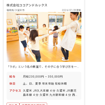
株式会社ココアンドルックス
福岡県/久留米市
2026/07/09更新
「ラボ」という名の教室で、その子に合う学び方を一緒に探す仕事。
給与
月給230,000円 ~ 350,000円
休日
土、日、夏季 年末年始 有給休暇
アクセス
久留米 JR久大本線 4 分 久留米 JR鹿児
島本線 4 分 久留米 九州新幹線 4 分 西鉄
久留米 西鉄天神大牟田線 20 分 櫛原 西
鉄天神大牟田線 21 分