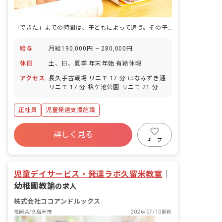
「できた」までの時間は、子どもによって違う。その子のペースに寄り添う児童発達支援の仕事です。
給与
月給190,000円 ~ 280,000円
休日
土、日、夏季 年末年始 有給休暇
アクセス
長久手古戦場 リニモ 17 分 はなみずき通
リニモ 17 分 杁ケ池公園 リニモ 21 分
芸大通 リニモ 22 分
正社員
児童発達支援施設
詳しく見る
キープ
児童デイサービス・発達ラボ久留米教室
｜
幼稚園教諭
の求人
株式会社ココアンドルックス
福岡県/久留米市
2026/07/10更新