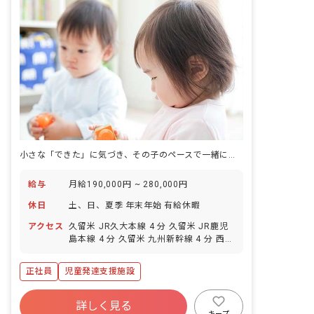
小さな「できた」に気づき、その子のペースで一緒に喜べる仕事です。
給与
月給190,000円 ~ 280,000円
休日
土、日、夏季 年末年始 有給休暇
アクセス
久留米 JR久大本線 4 分 久留米 JR鹿児
島本線 4 分 久留米 九州新幹線 4 分 西鉄
久留米 西鉄天神大牟田線 20 分 櫛原 西
鉄天神大牟田線 21 分
正社員
児童発達支援施設
詳しく見る
キープ