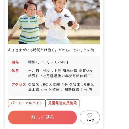
お子さまがいる時間だけ働く。だから、その子との時間に集中できます。
給与
時給1,150円 ~ 1,250円
休日
土、日、他シフト制 有給休暇 ※有休支
給要件:6ヶ月経過後の年次有給休暇日
数:5日
アクセス
久留米 JR久大本線 4 分 久留米 JR鹿児
島本線 4 分 久留米 九州新幹線 4 分 西鉄
久留米 西鉄天神大牟田線 20 分 櫛原 西
鉄天神大牟田線 21 分
パート・アルバイト
児童発達支援施設
詳しく見る
キープ