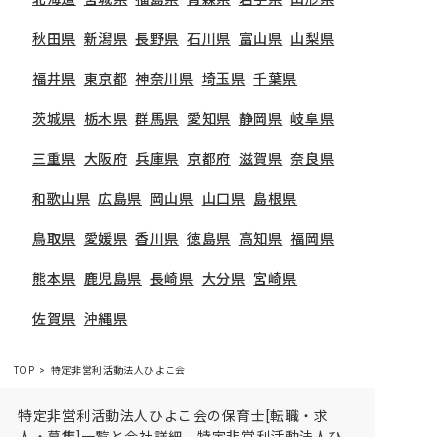
秋田県
新潟県
長野県
石川県
富山県
山梨県
福井県
東京都
神奈川県
埼玉県
千葉県
茨城県
栃木県
群馬県
愛知県
静岡県
岐阜県
三重県
大阪府
兵庫県
京都府
滋賀県
奈良県
和歌山県
広島県
岡山県
山口県
島根県
鳥取県
愛媛県
香川県
徳島県
高知県
福岡県
熊本県
鹿児島県
長崎県
大分県
宮崎県
佐賀県
沖縄県
TOP
特定非営利活動法人ひよこ会
特定非営利活動法人ひよこ会の保育士[転職・求
人・募集]一覧と会社詳細。特定非営利活動法人ひ