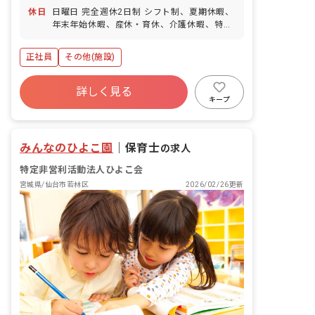
休日
日曜日 完全週休2日制 シフト制、夏期休暇、
年末年始休暇、産休・育休、介護休暇、特別
休暇、 有給休暇あり（6カ月経過後の年次有
給休暇日数 10日）
正社員
その他(施設)
詳しく見る
キープ
みんなのひよこ園
｜
保育士
の求人
特定非営利活動法人ひよこ会
宮城県/仙台市若林区
2026/02/26更新