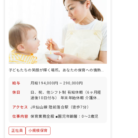
子どもたちの笑顔が輝く場所。あなたの保育への情熱をここで咲かせましょう！
給与
月給194,000円 ~ 290,000円
休日
日、祝、他シフト制 有給休暇（6ヶ月経
過後10日付与） 年末年始休暇 介護休暇
特別休暇 子の看護休暇
アクセス
JR仙山線 陸前落合駅（徒歩7分）
仕事内容
保育業務全般 ■園児年齢層：0～2歳児
正社員
小規模保育