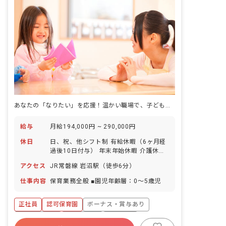
あなたの「なりたい」を応援！温かい職場で、子どもたちの成長を一緒に見守りませんか？
給与
月給194,000円 ~ 290,000円
休日
日、祝、他シフト制 有給休暇（6ヶ月経
過後10日付与） 年末年始休暇 介護休暇
特別休暇 子の看護休暇
アクセス
JR常磐線 岩沼駅（徒歩6分）
仕事内容
保育業務全般 ■園児年齢層：0～5歳児
正社員
認可保育園
ボーナス・賞与あり
社会保険完備
残業少なめ
車通勤可