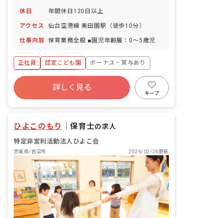
休日
年間休日120日以上
アクセス
仙台空港線 美田園駅（徒歩10分）
仕事内容
保育業務全般 ■園児年齢層：0～5歳児
正社員
認定こども園
ボーナス・賞与あり
年間休日120日以上
詳しく見る
寮・住宅・家賃補助あり
社会保険完備
キープ
残業少なめ
車通勤可
正社員登用
未経験歓迎
ひよこのもり
｜
保育士
の求人
特定非営利活動法人ひよこ会
宮城県/岩沼市
2026/02/26更新