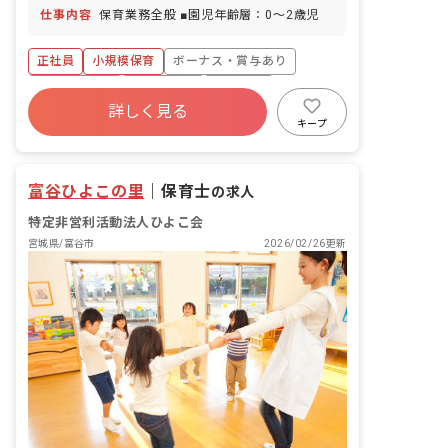
仕事内容
保育業務全般 ■園児年齢層：0～2歳児
正社員
小規模保育
ボーナス・賞与あり
社会保険完備
残業少なめ
車通勤可
詳しく見る
正社員登用
未経験歓迎
新卒も歓迎
キープ
WEB面接OK
富谷ひよこの里
｜
保育士
の求人
特定非営利活動法人ひよこ会
宮城県/富谷市
2026/02/26更新