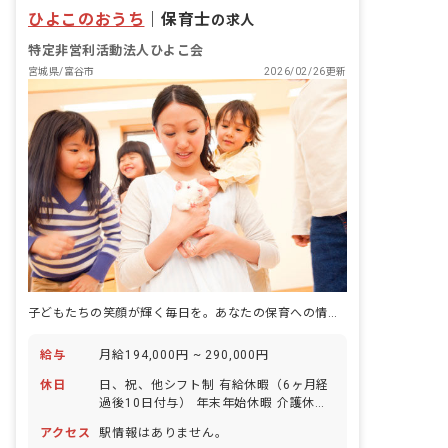
ひよこのおうち
｜
保育士
の求人
特定非営利活動法人ひよこ会
宮城県/富谷市
2026/02/26更新
子どもたちの笑顔が輝く毎日を。あなたの保育への情熱、ここで花開かせませんか。
給与
月給194,000円 ~ 290,000円
休日
日、祝、他シフト制 有給休暇（6ヶ月経
過後10日付与） 年末年始休暇 介護休暇
特別休暇 子の看護休暇
アクセス
駅情報はありません。