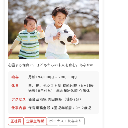
心温まる保育で、子どもたちの未来を育む。あなたの笑顔が輝く場所がここにあります。
給与
月給194,000円 ~ 290,000円
休日
日、祝、他シフト制 有給休暇（6ヶ月経
過後10日付与） 年末年始休暇 介護休暇
特別休暇 子の看護休暇
アクセス
仙台空港線 美田園駅（徒歩9分）
仕事内容
保育業務全般 ■園児年齢層：0～2歳児
正社員
企業主導型
ボーナス・賞与あり