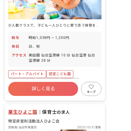
少人数クラスで、子ども一人ひとりに寄り添う保育を実現！昇給あり。
給与
時給1,038円 ~ 1,200円
休日
日、祝
アクセス
美田園 仙台空港線 10 分 仙台空港 仙台
空港線 28 分
パート・アルバイト
認定こども園
社会保険完備
残業少なめ
車通勤可
詳しく見る
正社員登用
未経験歓迎
新卒も歓迎
キープ
週2.3日~OK
WEB面接OK
栗生ひよこ園
｜
保育士
の求人
特定非営利活動法人ひよこ会
宮城県/仙台市青葉区
2025/10/31更新