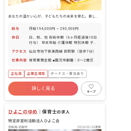
あなたの温かい心が、子どもたちの未来を育む。新しい一歩をここで踏み出そう！
給与
月給194,000円 ~ 290,000円
休日
日、祝、他 有給休暇（6ヶ月経過後10日
付与） 年末年始 介護休暇 特別休暇 子の
看護休暇 ※年間休日-日
アクセス
仙台市地下鉄東西線 卸町駅（徒歩7分）
仕事内容
保育業務全般 ■園児年齢層：0～2歳児
正社員
企業主導型
ボーナス・賞与あり
社会保険完備
残業少なめ
車通勤可
詳しく見る
正社員登用
未経験歓迎
新卒も歓迎
キープ
WEB面接OK
ひよこのゆめ
｜
保育士
の求人
特定非営利活動法人ひよこ会
宮城県/名取市
2026/02/26更新