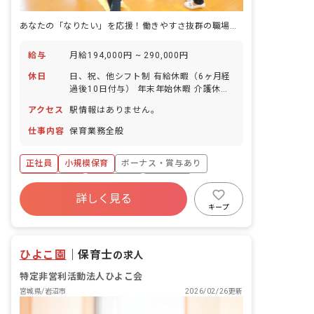
あなたの「なりたい」を応援！働きやすさ抜群の職場で、子どもたちの成長を支えませんか？
給与
月給194,000円 ~ 290,000円
休日
日、祝、他シフト制 有給休暇（6ヶ月経
過後10日付与） 年末年始休暇 介護休暇
特別休暇 子の看護休暇 ※年間休日数記
アクセス
駅情報はありません。
載なし
仕事内容
保育業務全般
正社員
小規模保育
ボーナス・賞与あり
社会保険完備
残業少なめ
車通勤可
詳しく見る
未経験歓迎
キープ
ひよこ園
｜
保育士
の求人
特定非営利活動法人ひよこ会
宮城県/岩沼市
2026/02/26更新