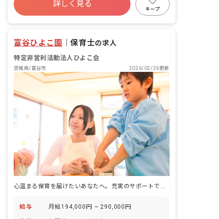
詳しく見る
正社員登用
未経験歓迎
新卒も歓迎
キープ
WEB面接OK
富谷ひよこ園
｜
保育士
の求人
特定非営利活動法人ひよこ会
宮城県/富谷市
2026/02/26更新
心温まる保育を届けたいあなたへ。充実のサポートで理想の働き方を実現！
給与
月給194,000円 ~ 290,000円