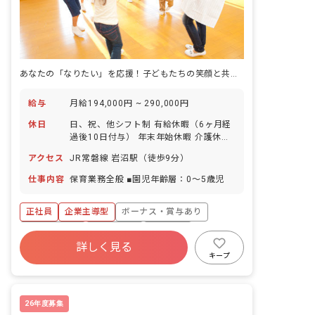
あなたの「なりたい」を応援！子どもたちの笑顔と共に成長できる場所です。
給与
月給194,000円 ~ 290,000円
休日
日、祝、他シフト制 有給休暇（6ヶ月経
過後10日付与） 年末年始休暇 介護休暇
特別休暇 子の看護休暇
アクセス
JR常磐線 岩沼駅（徒歩9分）
仕事内容
保育業務全般 ■園児年齢層：0～5歳児
正社員
企業主導型
ボーナス・賞与あり
社会保険完備
残業少なめ
車通勤可
詳しく見る
正社員登用
未経験歓迎
新卒も歓迎
キープ
WEB面接OK
26年度募集