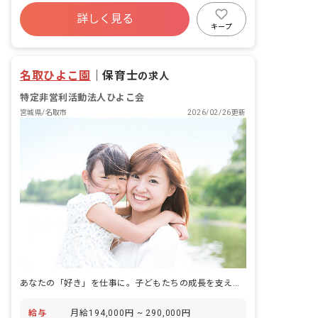
社会保険完備
残業少なめ
車通勤可
詳しく見る
正社員登用
未経験歓迎
新卒も歓迎
キープ
WEB面接OK
名取ひよこ園
｜
保育士
の求人
特定非営利活動法人ひよこ会
宮城県/名取市
2026/02/26更新
あなたの「好き」を仕事に。子どもたちの成長を支え、未来を育む喜びを分かち合いませんか？
給与
月給194,000円 ~ 290,000円