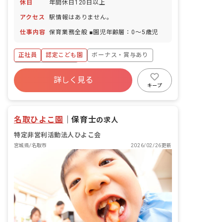
休日
年間休日120日以上
アクセス
駅情報はありません。
仕事内容
保育業務全般 ■園児年齢層：0～5歳児
正社員
認定こども園
ボーナス・賞与あり
年間休日120日以上
詳しく見る
寮・住宅・家賃補助あり
社会保険完備
キープ
残業少なめ
産休育休制度
車通勤可
正社員登用
名取ひよこ園
｜
保育士
の求人
特定非営利活動法人ひよこ会
宮城県/名取市
2026/02/26更新