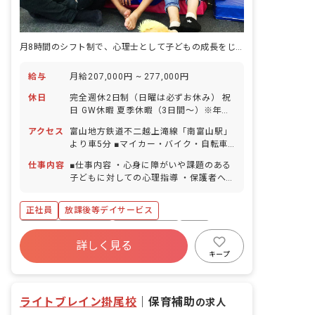
月8時間のシフト制で、心理士として子どもの成長をじっくり見守れる。
給与
月給207,000円 ~ 277,000円
休日
完全週休2日制（日曜は必ずお休み） 祝
日 GW休暇 夏季休暇（3日間～）※年度
により変更 年末年始休暇（3日間～）※
アクセス
富山地方鉄道不二越上滝線「南富山駅」
年度により変更 有給休暇（半休取得可能
より車5分 ■マイカー・バイク・自転車
／取得率100％／5日以上の連休相談
通勤OK（駐車場完備）
OK） 慶弔休暇 産前産後・育児休暇（取
仕事内容
■仕事内容 ・心身に障がいや課題のある
得率100％・復帰率100％） ※年間休日
子どもに対しての心理指導 ・保護者への
114日
相談回答 など ■日々の活動 ・山や公園
などの自然散策 ・施設内でのクッキング
正社員
放課後等デイサービス
・お絵描きや工作 ・実験 ■職員構成 従
業員数 35名 男女比 女性80％：男性
ボーナス・賞与あり
社会保険完備
有給
20％ 中途採用 全体の45% 新卒採用
詳しく見る
福利厚生充実
退職金制度
残業少なめ
全体の10％ アルバイト・パート 全体
キープ
の45% 社員の既婚率 57% 社員の平均
産休育休制度
車通勤可
年齢 38歳
ライトブレイン掛尾校
｜
保育補助
の求人