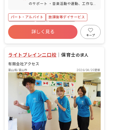
イク、自転車通勤OK（無料の駐車場と駐
100％・復帰率100％）
のサポート ・音楽活動や運動、工作など
輪場を完備） ・静かな住宅街の中にあ
のプログラムに沿った活動の補助 ■日々
り、お散歩に行ける距離に公園もありま
の活動 ・山や公園などの自然散策 ・施
す。また、徒歩10分圏内にコンビニやス
パート・アルバイト
放課後等デイサービス
設内でのクッキング ・お絵描きや工作
ーパー、ショッピングモールがありま
・実験 ■職員構成 従業員数 35名 男女比
社会保険完備
有給
福利厚生充実
す。
女性80％：男性20％ 中途採用 全体の
詳しく見る
残業少なめ
産休育休制度
車通勤可
45% 新卒採用 全体の10％ アルバイト・
キープ
パート 全体の45% 社員の既婚率 57% 社
正社員登用
未経験歓迎
員の平均年齢 38歳
ライトブレイン二口校
｜
保育士
の求人
有限会社アクセス
富山県/富山市
2026/04/20更新