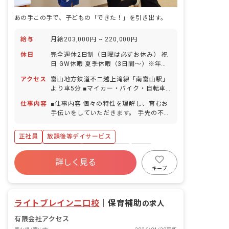
あの手この手で、子どもの「できた！」を引き出す。
給与
月給203,000円 ~ 220,000円
休日
完全週休2日制（日曜は必ずお休み） 祝
日 GW休暇 夏季休暇（3日間～）※年度
により変更 年末年始休暇（3日間～）※
アクセス
富山地方鉄道不二越上滝線「南富山駅」
年度により変更 有給休暇（半休取得可能
より車5分 ■マイカー・バイク・自転車
／取得率100％／5日以上の連休相談
通勤OK（駐車場完備）
OK） 慶弔休暇 産前産後・育児休暇（取
仕事内容
■仕事内容 個々の特性を理解し、育むお
得率100％・復帰率100％） ※年間休日
手伝いをしていただきます。 手先の不器
114日
用さをもつ子ども達に対して、楽しく学
べる機会を与えたり、コミュニケーショ
正社員
放課後等デイサービス
ンの取りづらいこどもに自己コントロー
ル方法を同じ目線から考え社会性を育て
ボーナス・賞与あり
社会保険完備
有給
るお仕事です。 『保育園での経験しかな
詳しく見る
福利厚生充実
退職金制度
残業少なめ
い……』という方でも、より子ども達に
キープ
向き合い一人一人の個性を伸ばすお仕事
産休育休制度
車通勤可
なので、あなたの保育士経験が十分に活
かせます！ ■日々の活動 ・山や公園など
ライトブレイン二口校
｜
保育補助
の求人
の自然散策 ・施設内でのクッキング ・
お絵描きや工作 ・実験 ■職員構成 従業
有限会社アクセス
員数 35名 男女比 女性80％：男性