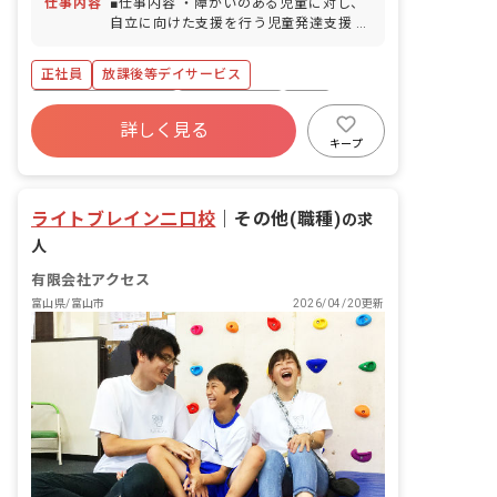
仕事内容
■仕事内容 ・障がいのある児童に対し、
・静かな住宅街の中にあり、お散歩に行
得率100％・復帰率100％） ※年間休日
自立に向けた支援を行う児童発達支援 ■
ける距離に公園もあります。また、徒歩
114日
日々の活動 ・山や公園などの自然散策
10分圏内にコンビニやスーパー、ショッ
・施設内でのクッキング ・お絵描きや工
ピングモールがあります。
正社員
放課後等デイサービス
作 ・実験 ■職員構成 従業員数 35名 男
女比 女性80％：男性20％ 中途採用
ボーナス・賞与あり
社会保険完備
有給
全体の45% 新卒採用 全体の10％ アル
詳しく見る
福利厚生充実
退職金制度
残業少なめ
バイト・パート 全体の45% 社員の既婚
キープ
率 57% 社員の平均年齢 38歳
産休育休制度
車通勤可
ライトブレイン二口校
｜
その他(職種)
の求
人
有限会社アクセス
富山県/富山市
2026/04/20更新