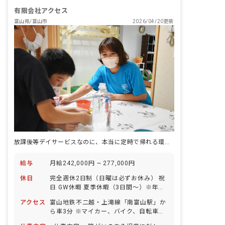
有限会社アクセス
富山県/富山市
2026/04/20更新
放課後等デイサービスなのに、本当に定時で帰れる環境。
給与
月給242,000円 ~ 277,000円
休日
完全週休2日制（日曜は必ずお休み） 祝
日 GW休暇 夏季休暇（3日間～）※年度
により変更 年末年始休暇（3日間～）※
アクセス
富山地鉄不二越・上滝線「南富山駅」か
年度により変更 有給休暇（半休取得可能
ら車3分 ※マイカー、バイク、自転車通
／取得率100％／5日以上の連休相談
勤OK（無料の駐車場と駐輪場を完備）
OK） 慶弔休暇 産前産後・育児休暇（取