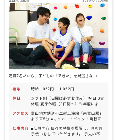
富山県/富山市
2026/04/20更新
20％ 中途採用 全体の45% 新卒採用
全体の10％ アルバイト・パート 全体
の45% 社員の既婚率 57% 社員の平均
年齢 38歳
定員7名だから、子どもの「できた」を見逃さない
給与
時給1,062円 ~ 1,062円
休日
シフト制（日曜は必ずお休み） 祝日 GW
休暇 夏季休暇（3日間～）※年度により
変更 年末年始休暇（3日間～）※年度に
アクセス
富山地方鉄道不二越上滝線「南富山駅」
より変更 有給休暇（半休取得可能／取得
より車5分 ■マイカー・バイク・自転車
率100％／5日以上の連休相談OK） 慶弔
通勤OK（駐車場完備）
休暇 産前産後・育児休暇（取得率
仕事内容
■仕事内容 個々の特性を理解し、育むお
100％・復帰率100％）
手伝いをしていただきます。 手先の不器
用さをもつ子ども達に対して、楽しく学