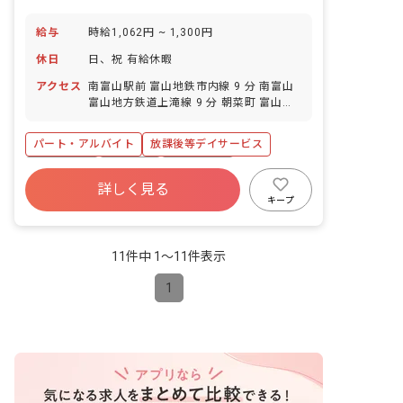
給与
時給1,062円 ~ 1,300円
休日
日、祝 有給休暇
アクセス
南富山駅前 富山地鉄市内線 9 分 南富山
富山地方鉄道上滝線 9 分 朝菜町 富山地
方鉄道上滝線 10 分 大町（富山） 富山地
鉄市内線 11 分 大泉（富山） 富山地方鉄
パート・アルバイト
放課後等デイサービス
道上滝線 14 分
残業少なめ
車通勤可
未経験歓迎
詳しく見る
ブランクOK
交通費支給
午後のみ勤務
キープ
学歴不問
11件中 1〜11件表示
1