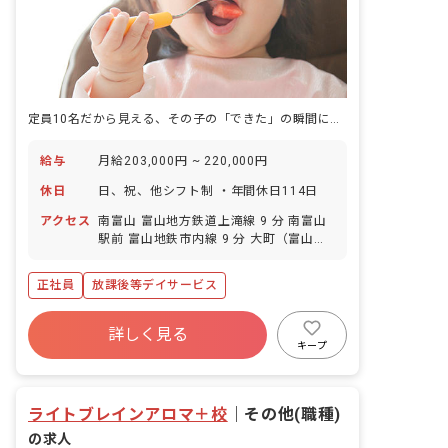
定員10名だから見える、その子の「できた」の瞬間に立ち会える教室です。
給与
月給203,000円 ~ 220,000円
休日
日、祝、他シフト制 ・年間休日114日
アクセス
南富山 富山地方鉄道上滝線 9 分 南富山
駅前 富山地鉄市内線 9 分 大町（富山）
富山地鉄市内線 12 分 朝菜町 富山地方鉄
道上滝線 13 分 堀川小泉 富山地鉄市内線
正社員
放課後等デイサービス
14 分
詳しく見る
キープ
ライトブレインアロマ＋校
｜
その他(職種)
の求人