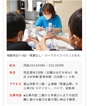
年間休日114日・残業なし！ワークライフバランスを大切にできます。
給与
月給203,000円 ~ 220,000円
休日
完全週休2日制（日曜は必ずお休み） 祝
日 GW休暇 夏季休暇（3日間～）※年度
により変更 年末年始休暇（3日間～）※
アクセス
富山地鉄不二越・上滝線「南富山駅」か
年度により変更 有給休暇（半休取得可能
ら車3分 ※マイカー、バイク、自転車通
／取得率100％／5日以上の連休相談
勤OK（無料の駐車場と駐輪場を完備）
OK） 慶弔休暇 産前産後・育児休暇（取
仕事内容
■仕事内容 二歳から年長さんまでの幼児
・静かな住宅街の中にあり、お散歩に行
得率100％・復帰率100％） ※年間休日
期に個々の能力を最大限に伸ばす療育を
ける距離に公園もあります。また、徒歩
114日
行っていただきます。（ことば、知恵文
10分圏内にコンビニやスーパー、ショッ