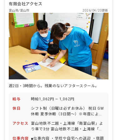
有限会社アクセス
富山県/富山市
2026/04/20更新
週2日・3時間から。残業のないアフタースクール。
給与
時給1,062円 ~ 1,062円
休日
シフト制（日曜は必ずお休み） 祝日 GW
休暇 夏季休暇（3日間～）※年度により
変更 年末年始休暇（3日間～）※年度に
アクセス
富山地鉄不二越・上滝線「南富山駅」よ
より変更 有給休暇（半休取得可能／取得
り車で3分 富山地鉄不二越・上滝線「南
率100％／5日以上の連休相談OK） 慶弔
富山駅」より徒歩12分 ※マイカー、バ
休暇 産前産後・育児休暇（取得率
仕事内容
■仕事内容 ・学校や自宅への送迎 ・宿題