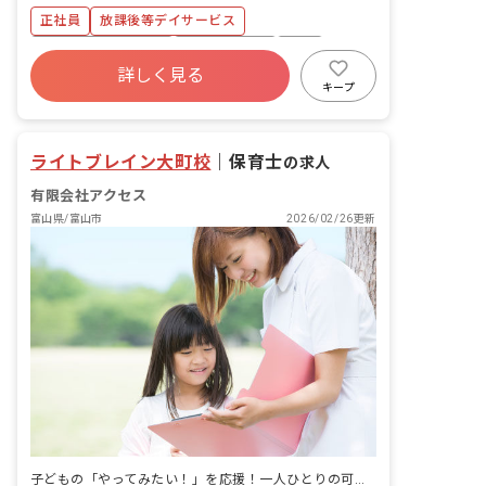
字、数、社会性、運動） アロマトリート
ピングモールがあります。
正社員
放課後等デイサービス
メント等の香りを使って子供がリラック
スできる環境を整えています。 『保育園
ボーナス・賞与あり
社会保険完備
有給
での経験しかない……』という方でも、
詳しく見る
福利厚生充実
退職金制度
残業少なめ
より子ども達に向き合い一人一人の個性
キープ
を伸ばすお仕事なので、あなたの保育士
産休育休制度
車通勤可
経験が十分に活かせます！ ■日々の活動
・山や公園などの自然散策 ・施設内での
ライトブレイン大町校
｜
保育士
の求人
クッキング ・お絵描きや工作 ・実験 ■
職員構成 従業員数 35名 男女比 女性
有限会社アクセス
80％：男性20％ 中途採用 全体の45%
富山県/富山市
2026/02/26更新
新卒採用 全体の10％ アルバイト・パ
ート 全体の45% 社員の既婚率 57%
社員の平均年齢 38歳
子どもの「やってみたい！」を応援！一人ひとりの可能性を大切にする仕事です。