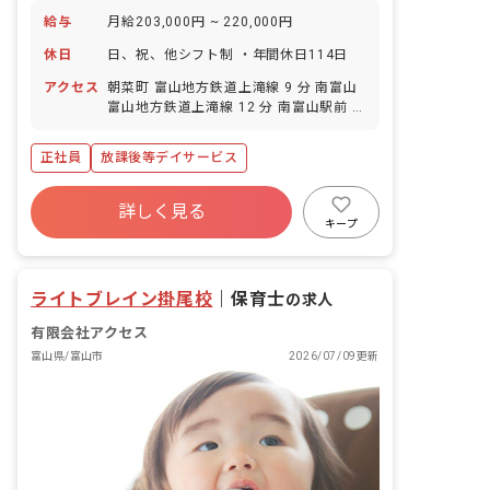
給与
月給203,000円 ~ 220,000円
休日
日、祝、他シフト制 ・年間休日114日
アクセス
朝菜町 富山地方鉄道上滝線 9 分 南富山
富山地方鉄道上滝線 12 分 南富山駅前 富
山地鉄市内線 13 分 大町（富山） 富山地
鉄市内線 16 分 上堀 富山地方鉄道上滝線
正社員
放課後等デイサービス
18 分
詳しく見る
キープ
ライトブレイン掛尾校
｜
保育士
の求人
有限会社アクセス
富山県/富山市
2026/07/09更新