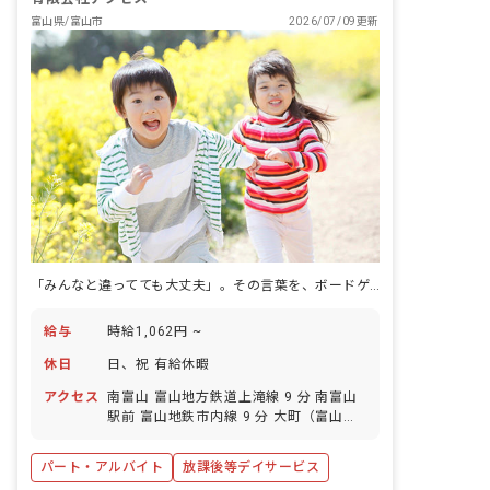
富山県/富山市
2026/07/09更新
「みんなと違ってても大丈夫」。その言葉を、ボードゲームや感覚あそびの中で伝えていく。
給与
時給1,062円 ~
休日
日、祝 有給休暇
アクセス
南富山 富山地方鉄道上滝線 9 分 南富山
駅前 富山地鉄市内線 9 分 大町（富山）
富山地鉄市内線 12 分 朝菜町 富山地方鉄
道上滝線 13 分 堀川小泉 富山地鉄市内線
パート・アルバイト
放課後等デイサービス
14 分