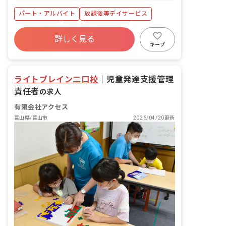
べる機会を与えたり、コミュニケーショ
パート・アルバイト
放課後等デイサービス
ンの取りづらいこどもに自己コントロー
ル方法を同じ目線から考え社会性を育て
社会保険完備
有給
福利厚生充実
るお仕事です。 ■日々の活動 ・山や公園
詳しく見る
残業少なめ
産休育休制度
車通勤可
などの自然散策 ・施設内でのクッキング
キープ
・お絵描きや工作 ・実験 ■職員構成 従
正社員登用
未経験歓迎
業員数 35名 男女比 女性80％：男性
20％ 中途採用 全体の45% 新卒採用 全
ライトブレイン二口校
｜
児童発達支援管理
体の10％ アルバイト・パート 全体の
責任者
45% 社員の既婚率 57% 社員の平均年齢
の求人
38歳
有限会社アクセス
富山県/富山市
2026/04/20更新