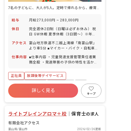
7名の子どもに、大人が5人。定時で帰れるから、療育に集中できる。
給与
月給273,000円 ~ 283,000円
休日
完全週休2日制（日曜は必ずお休み） 祝
日 GW休暇 夏季休暇（3日間～）※年度
により変更 年末年始休暇（3日間～）※
アクセス
富山地方鉄道不二越上滝線「南富山駅」
年度により変更 有給休暇（半休取得可能
より車5分 ■マイカー・バイク・自転車
／取得率100％／5日以上の連休相談
通勤OK（駐車場完備）
OK） 慶弔休暇 産前産後・育児休暇（取
仕事内容
■仕事内容 ・児童発達支援管理責任者業
得率100％・復帰率100％） ※年間休日
務全般 ・発達障害の子供の特性を活かし
114日
た療育を実施 ・個別支援計画の作成と半
年に一回のモニタリング ・保護者対応
正社員
放課後等デイサービス
・書類の監査 ■日々の活動 ・学校終了後
の安心安全な環境の確保 ・子どもたちが
ボーナス・賞与あり
社会保険完備
有給
楽しめる療育の場の提供 ・山や公園など
詳しく見る
福利厚生充実
退職金制度
残業少なめ
の自然散策 ・施設内でのクッキング ・
キープ
お絵描きや工作 ・実験 ■職員構成 従業
産休育休制度
車通勤可
員数 35名 男女比 女性80％：男性
20％ 中途採用 全体の45% 新卒採用
ライトブレインアロマ＋校
｜
保育士
の求人
全体の10％ アルバイト・パート 全体
の45% 社員の既婚率 57% 社員の平均
有限会社アクセス
年齢 38歳
富山県/富山市
2026/02/26更新