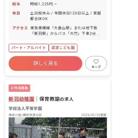
給与
時給1,225円 ~
休日
土日祝休み / 年間休日120日以上 / 家庭
都合休OK
アクセス
東急東横線「大倉山駅」または地下鉄
「新羽駅」からバス「大竹」下車2分 横
浜市営地下鉄ブルーライン線「新羽駅」
徒歩12分 ※バスの本数は多めですので
パート・アルバイト
認定こども園
通勤にも便利です。 ※マイカー通勤可
・駅前にはスーパーや飲食店が充実して
年間休日120日以上
社会保険完備
おり買い物や外食には困りません。ま
詳しく見る
土日祝休み
有給
残業少なめ
た、駅から徒歩圏内に大型スーパー
キープ
AEONがあり駅周辺で日用品まで全て揃
昇給昇進あり
産休育休制度
車通勤可
えられます。 ・ブルーライン1本で、新
横浜や横浜、川崎へのアクセスも楽々便
27年度募集
利！
新羽幼稚園
｜
保育教諭
の求人
学校法人平等学園
神奈川県/横浜市港北区
2026/02/26更新