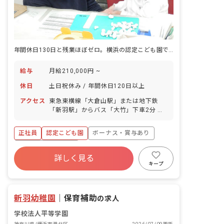
年間休日130日と残業ほぼゼロ。横浜の認定こども園で、長く続けられる働き方を。
給与
月給210,000円 ~
休日
土日祝休み / 年間休日120日以上
アクセス
東急東横線「大倉山駅」または地下鉄
「新羽駅」からバス「大竹」下車2分 横
浜市営地下鉄ブルーライン線「新羽駅」
徒歩12分 ※バスの本数は多めですので
正社員
認定こども園
ボーナス・賞与あり
通勤にも便利です。 ※マイカー通勤可
・駅前にはスーパーや飲食店が充実、駅
年間休日120日以上
から徒歩圏内に大型スーパーAEONもあ
詳しく見る
寮・住宅・家賃補助あり
土日祝休み
有給
って駅周辺で日用品まで全て揃えられま
キープ
す。 ・ブルーライン1本で、新横浜や横
退職金制度
残業少なめ
昇給昇進あり
浜、川崎へのアクセスも楽々便利！
新羽幼稚園
｜
保育補助
の求人
学校法人平等学園