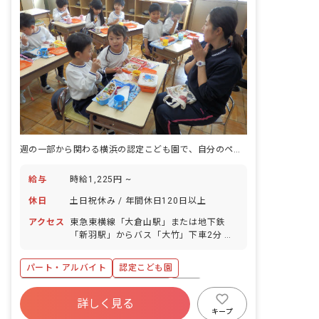
週の一部から関わる横浜の認定こども園で、自分のペースで保育を続ける。
給与
時給1,225円 ~
休日
土日祝休み / 年間休日120日以上
アクセス
東急東横線「大倉山駅」または地下鉄
「新羽駅」からバス「大竹」下車2分 横
浜市営地下鉄ブルーライン線「新羽駅」
徒歩12分 ※バスの本数は多めですので
パート・アルバイト
認定こども園
通勤にも便利です。 ※マイカー通勤可
・駅前にはスーパーや飲食店が充実して
年間休日120日以上
土日祝休み
有給
おり買い物や外食には困りません。ま
詳しく見る
残業少なめ
昇給昇進あり
産休育休制度
た、駅から徒歩圏内に大型スーパー
キープ