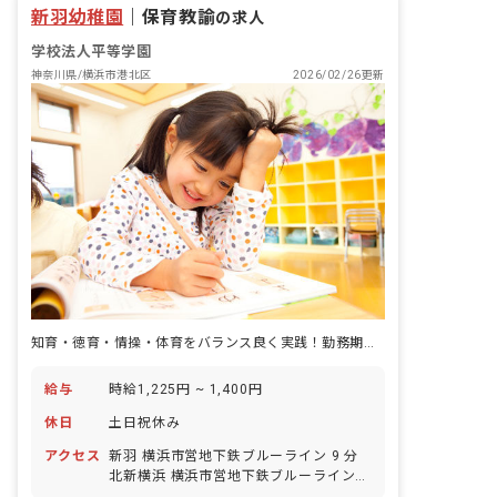
新羽幼稚園
｜
保育教諭
の求人
学校法人平等学園
神奈川県/横浜市港北区
2026/02/26更新
知育・徳育・情操・体育をバランス良く実践！勤務期間中には昇給を実施します。
給与
時給1,225円 ~ 1,400円
休日
土日祝休み
アクセス
新羽 横浜市営地下鉄ブルーライン 9 分
北新横浜 横浜市営地下鉄ブルーライン
13 分 仲町台 横浜市営地下鉄ブルーライ