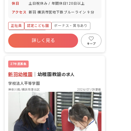
休日
土日祝休み / 年間休日120日以上
アクセス
新羽 横浜市営地下鉄ブルーライン 9 分
正社員
認定こども園
ボーナス・賞与あり
年間休日120日以上
詳しく見る
寮・住宅・家賃補助あり
土日祝休み
有給
キープ
退職金制度
残業少なめ
昇給昇進あり
27年度募集
新羽幼稚園
｜
幼稚園教諭
の求人
学校法人平等学園
神奈川県/横浜市港北区
2026/07/09更新