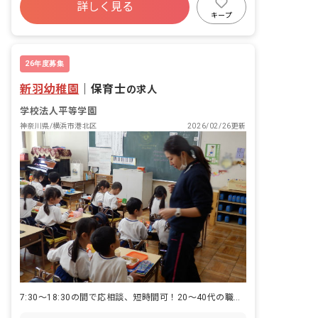
おり買い物や外食には困りません。ま
詳しく見る
土日祝休み
有給
残業少なめ
た、駅から徒歩圏内に大型スーパー
キープ
AEONがあり駅周辺で日用品まで全て揃
産休育休制度
車通勤可
時短勤務可
えられます。 ・ブルーライン1本で、新
横浜や横浜、川崎へのアクセスも楽々便
26年度募集
利！
新羽幼稚園
｜
保育士
の求人
学校法人平等学園
神奈川県/横浜市港北区
2026/02/26更新
7:30〜18:30の間で応相談、短時間可！20～40代の職員が活躍中