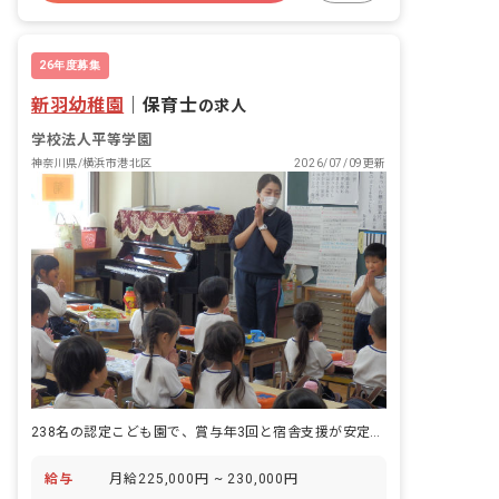
AEONがあり駅周辺で日用品まで全て揃
車通勤可
時短勤務可
えられます。 ・ブルーライン1本で、新
横浜や横浜、川崎へのアクセスも楽々便
26年度募集
利！
新羽幼稚園
｜
保育士
の求人
学校法人平等学園
神奈川県/横浜市港北区
2026/07/09更新
238名の認定こども園で、賞与年3回と宿舎支援が安定した保育生活を支える。
給与
月給225,000円 ~ 230,000円