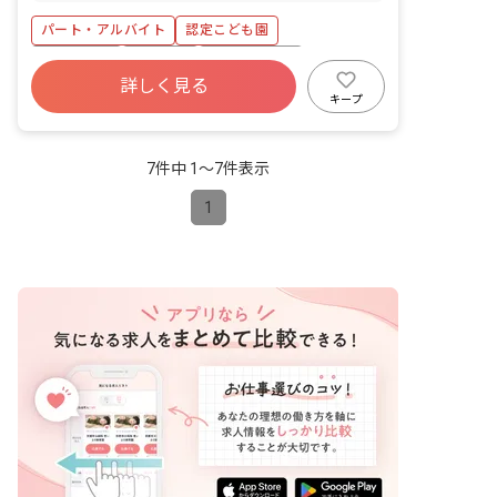
ン 20 分 小机 JR横浜線 24 分
パート・アルバイト
認定こども園
土日祝休み
車通勤可
自転車通勤可
詳しく見る
キープ
7件中 1〜7件表示
1