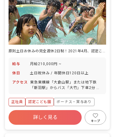
原則土日お休みの完全週休2日制！2021年4月、認定こども園に移行決定
給与
月給210,000円 ~
休日
土日祝休み / 年間休日120日以上
アクセス
東急東横線「大倉山駅」または地下鉄
「新羽駅」からバス「大竹」下車2分 横
浜市営地下鉄ブルーライン線「新羽駅」
徒歩12分 ※バスの本数は多めですので
正社員
認定こども園
ボーナス・賞与あり
通勤にも便利です。 ※マイカー通勤可
・駅前にはスーパーや飲食店が充実、駅
年間休日120日以上
から徒歩圏内に大型スーパーAEONもあ
詳しく見る
寮・住宅・家賃補助あり
土日祝休み
有給
って駅周辺で日用品まで全て揃えられま
キープ
す。 ・ブルーライン1本で、新横浜や横
退職金制度
残業少なめ
昇給昇進あり
浜、川崎へのアクセスも楽々便利！