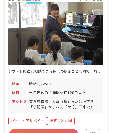
神奈川県/横浜市港北区
2026/07/09更新
シフトも時給も相談できる横浜の認定こども園で、補助から保育に関わり始める。
給与
時給1,225円 ~
休日
土日祝休み / 年間休日120日以上
アクセス
東急東横線「大倉山駅」または地下鉄
「新羽駅」からバス「大竹」下車2分 横
浜市営地下鉄ブルーライン線「新羽駅」
徒歩12分 ※バスの本数は多めですので
パート・アルバイト
認定こども園
通勤にも便利です。 ※マイカー通勤可
・駅前にはスーパーや飲食店が充実して
年間休日120日以上
社会保険完備