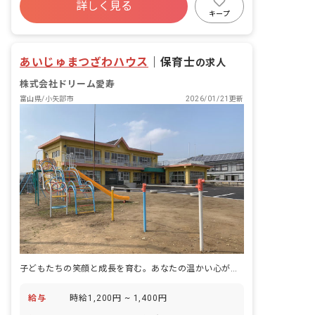
迎。社用車:軽自動車・ワゴン車、AT車
詳しく見る
退職金制度
残業少なめ
昇給昇進あり
を使用） ・児童の日常生活のサポート
キープ
（着替え、宿題の見守り、おやつ対応、
産休育休制度
車通勤可
運動・遊びなど）
あいじゅまつざわハウス
｜
保育士
の求人
株式会社ドリーム愛寿
富山県/小矢部市
2026/01/21更新
子どもたちの笑顔と成長を育む。あなたの温かい心が輝く場所です。
給与
時給1,200円 ~ 1,400円