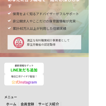
す
保育をよく知るアドバイザーがフルサポート
非公開求人やここだけの保育園情報が充実
累計40万人以上が利用した信頼実績
適正な有料職業紹介事業者として
厚生労働省の認定取得
最新情報をゲット
LINE友だち追加
毎日工作アイデア配信！
メニュー
ホーム
会員登録
サービス紹介