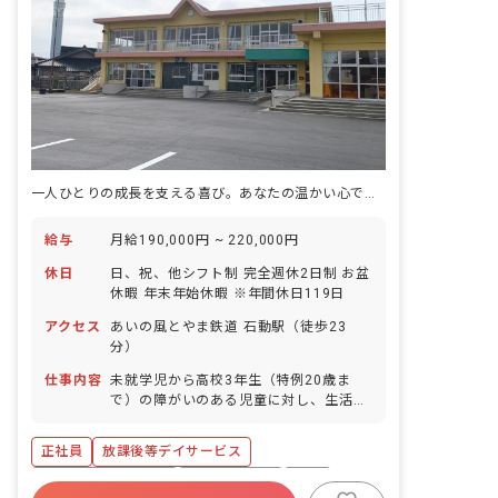
一人ひとりの成長を支える喜び。あなたの温かい心で未来を育みませんか？
給与
月給190,000円 ~ 220,000円
休日
日、祝、他シフト制 完全週休2日制 お盆
休暇 年末年始休暇 ※年間休日119日
アクセス
あいの風とやま鉄道 石動駅（徒歩23
分）
仕事内容
未就学児から高校3年生（特例20歳ま
で）の障がいのある児童に対し、生活全
般の支援を行います。 主な業務内容: ・
児童の活動や遊びの準備、片付け ・ミー
正社員
放課後等デイサービス
ティングへの参加 ・その他事務作業 ・
児童の送迎（小学校、ご自宅などへの送
ボーナス・賞与あり
社会保険完備
有給