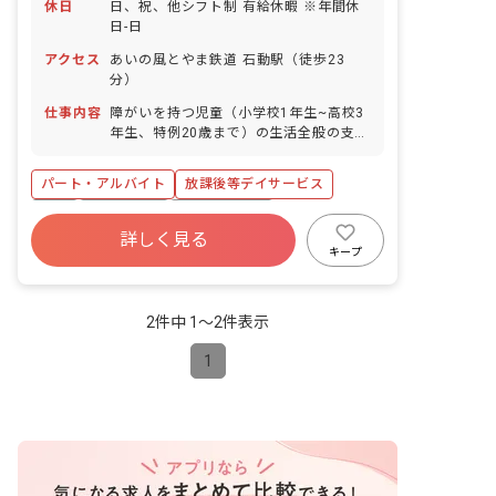
休日
日、祝、他シフト制 有給休暇 ※年間休
日-日
アクセス
あいの風とやま鉄道 石動駅（徒歩23
分）
仕事内容
障がいを持つ児童（小学校1年生~高校3
年生、特例20歳まで）の生活全般の支援
業務です。 具体的な業務内容は以下の通
りです。 ・児童の活動や遊びの準備、片
パート・アルバイト
放課後等デイサービス
付け ・ミーティングへの参加 ・その他
事務作業 ・児童の送迎（小学校やご自宅
有給
残業少なめ
昇給昇進あり
などへの送迎。社用車:軽四・ワゴン車、
詳しく見る
産休育休制度
車通勤可
正社員登用
AT車を使用） ・児童のお世話（着替え
キープ
の補助、宿題の見守り、おやつ対応、運
未経験歓迎
新卒も歓迎
動や遊びのサポート）
2件中 1〜2件表示
1