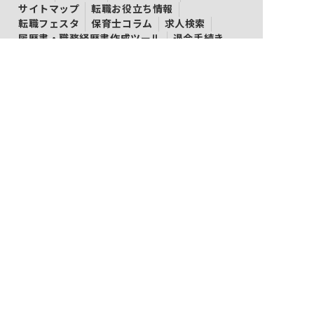
サイトマップ
転職お役立ち情報
転職フェスタ
保育士コラム
求人検索
履歴書・職務経歴書作成ツール
退会手続き
公式アプリ
iPhoneアプリ
Androidアプリ
公式コミュニティ
X（旧Twitter）
Facebook
LINE
YouTube
Instagram
ご利用にあたって
利用規約
個人情報保護方針
コンテンツ・商標について
会社案内
ネクストビートの関連サービス
保育業界の求職者様向けサービス
保育士バンク！
保育士バンク！新卒
法人様向けサービス