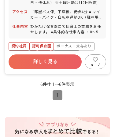
日・他休み） ※土曜出勤は月2回程度 ■
祝日 ■GW休暇 ■年末年始休暇 6日間
アクセス
「都屋バス停」下車後、徒歩4分 ■ マイ
（12/29-1/3） ■有給休暇（取得率90％
カー・バイク・自転車通勤OK（駐車場
／1時間単位での取得可／5日以上の連休
完備）
相談OK） ■慶弔休暇 ■産前産後・育児休
仕事内容
わかたけ保育園にて保育士の業務をお任
暇（取得率100％・復帰率100％） ■介
せします。 ■具体的な仕事内容 ・0〜5歳
護・看護休暇 ■結婚休暇（本人の入籍・
児のクラス担任業務 ・週案の作成（ICT
結納・結婚式・披露宴・新婚旅行） ■出
サービス活用） ・連絡帳・日誌記入
契約社員
認可保育園
ボーナス・賞与あり
産休暇（妻の出産） ■忌引休暇（近親
（ICTサービス活用） ・保護者対応
者・親族） ■私傷病休暇 ■コロナ等感染
社会保険完備
有給
福利厚生充実
予防休暇 ■慰霊の日休暇 ■在宅勤務時の
詳しく見る
退職金制度
残業少なめ
昇給昇進あり
養育・介護可能措置 ※お子様の体調不良
キープ
や行事による遅刻・早退・欠勤の相談も
産休育休制度
可
6件中 1〜6件表示
1