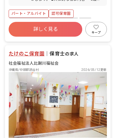
入籍・結納・結婚式・披露宴・新婚旅
歳児の担任業務補佐 （園庭あそび・園外
行） ■出産休暇（妻の出産） ■忌引休暇
保育見守り・食事・お昼寝見守りなど）
パート・アルバイト
認可保育園
（近親者・親族） ■私傷病休暇 ■コロナ
等感染予防休暇 ■慰霊の日休暇 ■生理休
ボーナス・賞与あり
社会保険完備
有給
暇 ■在宅勤務時の養育・介護可能措置 ※
詳しく見る
福利厚生充実
退職金制度
残業少なめ
お子様の体調不良や行事による遅刻・早
キープ
退・欠勤の相談も可
昇給昇進あり
産休育休制度
たけのこ保育園
｜
保育士
の求人
社会福祉法人比謝川福祉会
沖縄県/中頭郡読谷村
2026/05/12更新