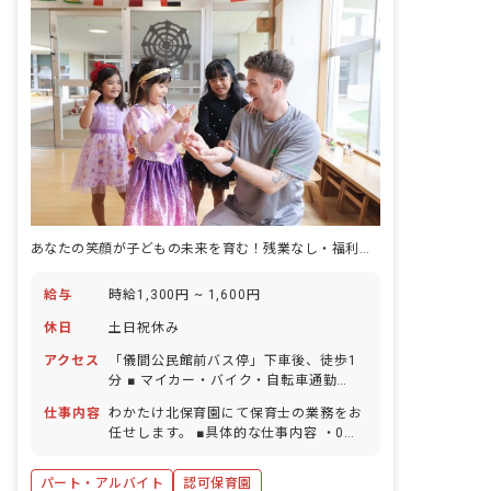
あなたの笑顔が子どもの未来を育む！残業なし・福利厚生充実の保育園
給与
時給1,300円 ~ 1,600円
休日
土日祝休み
アクセス
「儀間公民館前バス停」下車後、徒歩1
分 ■ マイカー・バイク・自転車通勤
OK（駐車場完備）
仕事内容
わかたけ北保育園にて保育士の業務をお
任せします。 ■具体的な仕事内容 ・0歳
～2歳児の担任業務補佐 （園庭あそび・
園外保育見守り・食事・お昼寝見守り・
パート・アルバイト
認可保育園