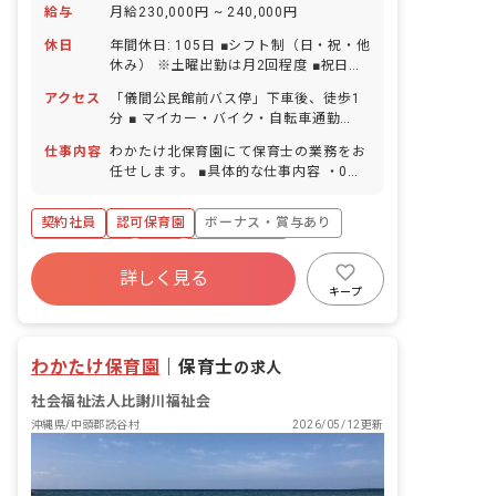
給与
月給230,000円 ~ 240,000円
休日
年間休日: 105日 ■シフト制（日・祝・他
休み） ※土曜出勤は月2回程度 ■祝日
■GW休暇 ■年末年始休暇 6日間
アクセス
「儀間公民館前バス停」下車後、徒歩1
（12/29-1/3） ■有給休暇（取得率
分 ■ マイカー・バイク・自転車通勤
100％／1時間単位での取得可／5日以上
OK（駐車場完備）
の連休相談OK） ■慶弔休暇 ■産前産後・
仕事内容
わかたけ北保育園にて保育士の業務をお
育児休暇（取得率100％・復帰率
任せします。 ■具体的な仕事内容 ・0〜5
100％） ■介護・看護休暇 ■結婚休暇
歳児のクラス担任業務 ・週案の作成
（本人の入籍・結納・結婚式・披露宴・
（ICTサービス活用） ・連絡帳・日誌記
契約社員
認可保育園
ボーナス・賞与あり
新婚旅行） ■出産休暇（妻の出産） ■忌
入（ICTサービス活用） ・保護者対応
引休暇（近親者・親族） ■私傷病休暇 ■
社会保険完備
有給
福利厚生充実
コロナ等感染予防休暇 ■慰霊の日休暇 ■
詳しく見る
退職金制度
残業少なめ
昇給昇進あり
生理休暇 ■在宅勤務時の養育・介護可能
キープ
措置 ※お子様の体調不良や行事による遅
産休育休制度
刻・早退・欠勤の相談も可
わかたけ保育園
｜
保育士
の求人
社会福祉法人比謝川福祉会
沖縄県/中頭郡読谷村
2026/05/12更新