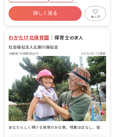
お掃除など） ※基本的に同じクラスに配
属されます
ボーナス・賞与あり
社会保険完備
詳しく見る
土日祝休み
有給
福利厚生充実
キープ
退職金制度
残業少なめ
昇給昇進あり
わかたけ北保育園
｜
保育士
の求人
社会福祉法人比謝川福祉会
沖縄県/中頭郡読谷村
2026/05/12更新
あなたらしく輝ける保育のお仕事。残業ほぼなし、復帰率100%の安心環境。