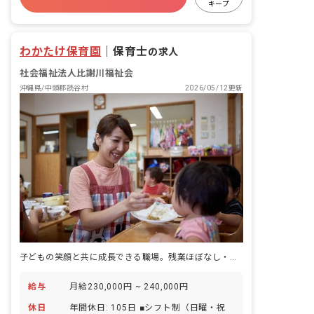
キープ
退職金制度
残業少なめ
昇給昇進あり
わかたけ保育園
｜
保育士
の求人
社会福祉法人比謝川福祉会
沖縄県/中頭郡読谷村
2026/05/12更新
子どもの笑顔と共に成長できる職場。残業ほぼなし・復帰率100％
給与
月給230,000円 ~ 240,000円
休日
年間休日: 105日 ■シフト制（日曜・祝