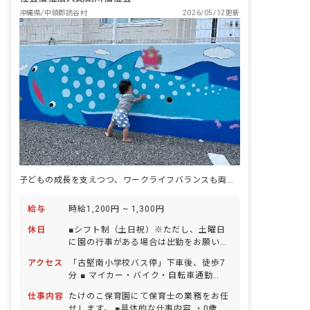
沖縄県/中頭郡読谷村
2026/05/12更新
子どもの成長を支えつつ、ワークライフバランスも両立しやすい環境です
給与
時給1,200円 ~ 1,300円
休日
■シフト制（土日祝）※ただし、土曜日
に園の行事がある場合は出勤をお願いし
ます。 ■GW休暇 ■年末年始休暇 6日間
アクセス
「古堅南小学校バス停」下車後、徒歩7
（12/29-1/3） ■有給休暇（取得率65％
分 ■ マイカー・バイク・自転車通勤
／1時間単位での取得可／5日以上の連休
OK（有料駐車場あり）
相談OK） ■慶弔休暇 ■産前産後・育児休
仕事内容
たけのこ保育園にて保育士の業務をお任
暇 ■介護・看護休暇 ■結婚休暇（本人の
せします。 ■具体的な仕事内容 ・0歳～5