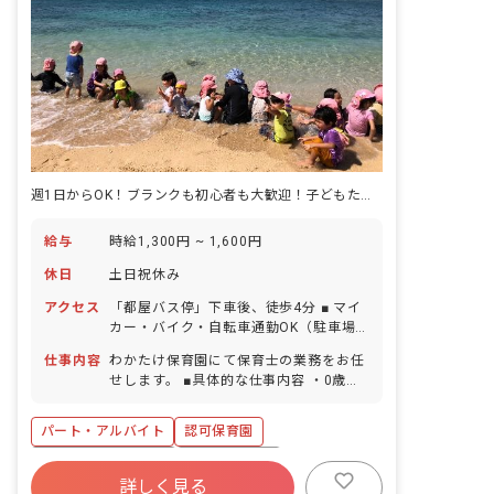
週1日からOK！ブランクも初心者も大歓迎！子どもたちの成長をサポート
給与
時給1,300円 ~ 1,600円
休日
土日祝休み
アクセス
「都屋バス停」下車後、徒歩4分 ■ マイ
カー・バイク・自転車通勤OK（駐車場
完備）
仕事内容
わかたけ保育園にて保育士の業務をお任
せします。 ■具体的な仕事内容 ・0歳～2
歳児の担任業務補佐 （園庭あそび・園外
保育見守り・食事・お昼寝見守り・お掃
パート・アルバイト
認可保育園
除など） ※基本的に同じクラスに配属さ
れます
ボーナス・賞与あり
社会保険完備
詳しく見る
土日祝休み
有給
福利厚生充実