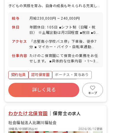
子どもの笑顔を育み、自身の成長も叶えられる充実した環境が魅力
給与
月給230,000円 ~ 240,000円
休日
年間休日: 105日 ■シフト制（日曜・祝
日） ※土曜出勤は月2回程度 ■祝日 ■GW
休暇 ■年末年始休暇 6日間（12/29-
アクセス
「古堅南小学校バス停」下車後、徒歩7
1/3） ■有給休暇（取得率65％／1時間
分 ■ マイカー・バイク・自転車通勤
単位での取得可／5日以上の連休相談
OK（駐車場完備）
OK） ■慶弔休暇 ■産前産後・育児休暇
仕事内容
たけのこ保育園にて保育士の業務をお任
（取得率100％・復帰率100％） ■介
せします。 ■具体的な仕事内容 ・1〜3歳
護・看護休暇 ■結婚休暇（本人の入籍・
児のクラス担任業務 ・月週案の作成
結納・結婚式・披露宴・新婚旅行） ■出
（ICTサービス活用） ・連絡帳・日誌記
契約社員
認可保育園
ボーナス・賞与あり
産休暇（妻の出産） ■忌引休暇（近親
入（ICTサービス活用） ・保護者対応
者・親族） ■私傷病休暇 ■コロナ等感染
社会保険完備
有給
福利厚生充実
予防休暇 ■慰霊の日休暇 ■生理休暇 ■在
詳しく見る
退職金制度
残業少なめ
昇給昇進あり
宅勤務時の養育・介護可能措置 ※お子様
キープ
の体調不良や行事による遅刻・早退・欠
産休育休制度
勤の相談も可
わかたけ北保育園
｜
保育士
の求人
社会福祉法人比謝川福祉会
沖縄県/中頭郡読谷村
2026/05/12更新