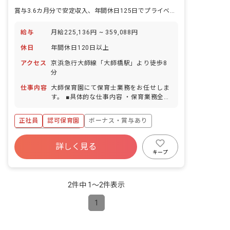
賞与3.6カ月分で安定収入、年間休日125日でプライベートも充実♪
給与
月給225,136円 ~ 359,088円
休日
年間休日120日以上
アクセス
京浜急行大師線「大師橋駅」より徒歩8
分
仕事内容
大師保育園にて保育士業務をお任せしま
す。 ■具体的な仕事内容 ・保育業務全般
・クラス担任 ・行事の企画、準備、記録
作成 ・環境整備 等
正社員
認可保育園
ボーナス・賞与あり
年間休日120日以上
詳しく見る
寮・住宅・家賃補助あり
社会保険完備
キープ
有給
福利厚生充実
退職金制度
残業少なめ
2件中 1〜2件表示
1