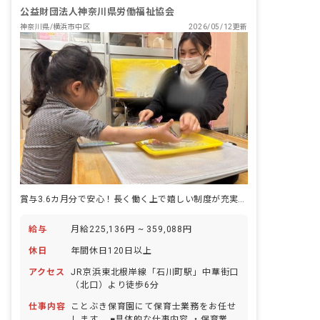
公益財団法人神奈川県労働福祉協会
神奈川県/横浜市中区
2026/05/12更新
賞与3.6カ月分で安心！長く働く上で嬉しい制度が充実した保育園です
給与
月給225,136円 ~ 359,088円
休日
年間休日120日以上
アクセス
JR京浜東北根岸線「石川町駅」中華街口
（北口）より徒歩6分
仕事内容
ことぶき保育園にて保育士業務をお任せ
します。 ■具体的な仕事内容 ・保育業務