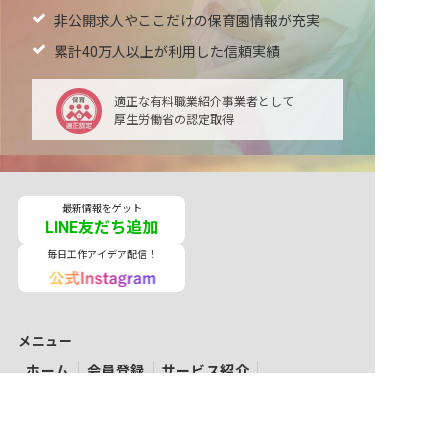
非公開求人やここだけの保育園情報が充実
累計40万人以上が利用した信頼実績
適正な有料職業紹介事業者として
厚生労働省の認定取得
最新情報をゲット
LINE友だち追加
毎日工作アイデア配信！
メニュー
ホーム
会員登録
サービス紹介
サイトマップ
転職お役立ち情報
転職フェスタ
保育士コラム
求人検索
履歴書・職務経歴書作成ツール
退会手続き