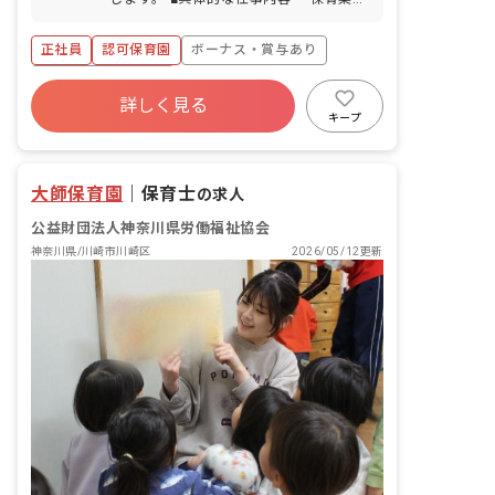
全般 ・クラス担任 ・行事の企画、準
備、記録作成 ・環境整備 ・健康、家庭
正社員
認可保育園
ボーナス・賞与あり
状況の把握 等 ■備考 ・お散歩は、イタ
リア山庭園、アメリカ山公園、山下公園
年間休日120日以上
などへ出かけます。 ・外国籍の子どもた
詳しく見る
寮・住宅・家賃補助あり
社会保険完備
ちが多く、国際色豊かな保育園です。
キープ
有給
福利厚生充実
退職金制度
残業少なめ
大師保育園
｜
保育士
の求人
公益財団法人神奈川県労働福祉協会
神奈川県/川崎市川崎区
2026/05/12更新