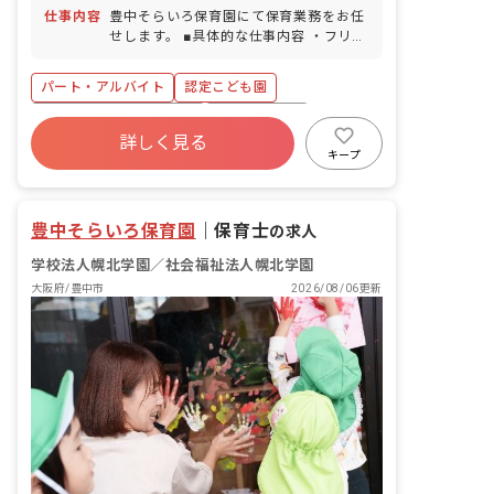
料金は自己負担）
6カ月経過後の年次有給休暇日数：7日 ■
仕事内容
豊中そらいろ保育園にて保育業務をお任
産前産後・育児休暇（法定通り）※多数
せします。 ■具体的な仕事内容 ・フリー
取得実績あり：法人で毎年20名前後 ■介
担当保育士業務（生後6カ月〜5歳※就学
護休暇（取得実績あり）
前） ※各種書類作成、連絡帳記入などは
パート・アルバイト
認定こども園
ありません ・基本的生活習慣（食べる、
眠る、着替えるなど）のサポート ・保育
寮・住宅・家賃補助あり
社会保険完備
園での身の回りのお世話 ・園内、園外遊
詳しく見る
有給
福利厚生充実
残業少なめ
びの実施及び見守り ・集団生活を通した
キープ
社会性の取得支援 ・遊びを通した心身の
昇給昇進あり
産休育休制度
社会福祉法人
健やかな成長支援 ・担任保育士のサポー
ト業務
豊中そらいろ保育園
｜
保育士
の求人
学校法人幌北学園／社会福祉法人幌北学園
大阪府/豊中市
2026/08/06更新