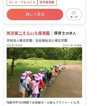
類作成はなく、保育業務に専念できるポ
パート・アルバイト
認可保育園
ジションです。
社会保険完備
土日祝休み
有給
詳しく見る
残業少なめ
昇給昇進あり
産休育休制度
キープ
社会福祉法人
正社員登用
所沢第二そらいろ保育園
｜
保育士
の求人
学校法人幌北学園／社会福祉法人幌北学園
埼玉県/所沢市
2026/08/06更新
残業月平均3時間で未経験可！仕事もプライベートも充実できる環境です