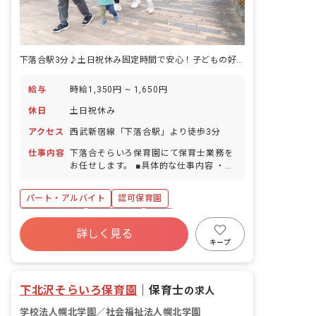
下落合駅3分♪土日祝休み固定時間で安心！子どもの好奇心を育む保育士募集
給与
時給1,350円 ~ 1,650円
休日
土日祝休み
アクセス
西武新宿線「下落合駅」より徒歩3分
仕事内容
下落合そらいろ保育園にて保育士業務を
お任せします。 ■具体的な仕事内容 ・フ
リー担当保育士として就業 ・基本的生活
習慣（食べる、眠る、着替えるなど）の
パート・アルバイト
認可保育園
サポート ・保育園での身の回りのお世話
・園内、園外遊びの実施及び見守り ・集
社会保険完備
土日祝休み
有給
団生活を通した社会性の取得支援 ・遊び
詳しく見る
残業少なめ
昇給昇進あり
産休育休制度
を通した心身の健やかな成長支援 ・担任
キープ
保育士のサポート業務 ※連絡帳等の書類
社会福祉法人
正社員登用
作成はなく、保育業務に専念できるポジ
ションです。
下北沢そらいろ保育園
｜
保育士
の求人
学校法人幌北学園／社会福祉法人幌北学園