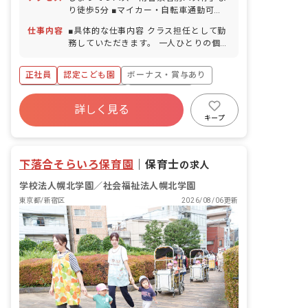
（6カ月経過後10日付与／半日単位での
り徒歩5分 ■マイカー・自転車通勤可
取得可／5日以上の連休相談OK） 慶弔休
（無料駐車場・駐輪場あり）
暇 産前産後・育児休暇（毎年20名前後
仕事内容
■具体的な仕事内容 クラス担任として勤
の産休・育休取得実績あり） 介護休暇
務していただきます。 一人ひとりの個性
※年間休日117日（有休は別途付与）
を尊重し、たくさんの遊びを通して 豊な
感性や思いやりの心を育む保育を行って
正社員
認定こども園
ボーナス・賞与あり
います。 ＜クラス定員＞ 0歳児クラス
5名／職員1名 1歳児クラス 17名／職員
寮・住宅・家賃補助あり
社会保険完備
1名 2歳児クラス 17名／職員2名 3歳児
詳しく見る
有給
福利厚生充実
退職金制度
クラス 17名／職員1名 4歳児クラス
キープ
17名／職員1名 5歳児クラス 17名／職
残業少なめ
昇給昇進あり
員1名 ■保育理念（保育への想い・大切
にしていることなど） 「一緒ワクワク生
下落合そらいろ保育園
｜
保育士
の求人
きてく子」をスローガンに、自信を持っ
た 主体性のある子どもを育みます。幅広
学校法人幌北学園／社会福祉法人幌北学園
いカリキュラムや 食育活動を取り入れ、
東京都/新宿区
2026/08/06更新
感じる心や考える力を伸ばしていきま
す。