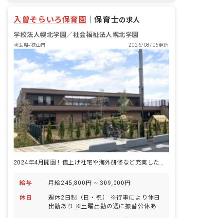
19名 5歳児クラス 19名 ■保育理念
「一生ワクワク生きてく子」をスローガ
入曽そらいろ保育園
｜
保育士
の求人
ンに、自信を持った主体性のある子ども
を育みます。幅広いカリキュラムや食育
学校法人幌北学園／社会福祉法人幌北学園
活動を取り入れ、感じる心や考える力を
埼玉県/狭山市
2026/08/06更新
伸ばしていきます。
2024年4月開園！借上げ社宅や海外研修など充実した待遇が魅力！
給与
月給245,800円 ~ 309,000円
休日
週休2日制（日・祝） ※行事により休日
出勤あり ※土曜出勤の週に振替公休あり
年末年始（12/29～1/3） 有給休暇（6