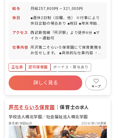
給与
月給257,800円 ~ 321,000円
休日
■週休2日制（日曜、他） ※行事により
休日出勤の場合あり ■祝日 ■年末年始休
暇（12月29日～1月3日） ■慶弔休暇 ■
アクセス
西武新宿線「所沢駅」より徒歩6分 ■マ
有給休暇（半日単位での取得可／5日以
イカー通勤可
上の連休相談OK）※6カ月経過後に10日
付与 ■産前産後・育児休暇 ※取得実績
仕事内容
所沢第二そらいろ保育園にて保育業務を
あり／法人例年20名程度、産育休取得後
お任せします。 ■具体的な仕事内容 ・0
も多くの方がご活躍されております ■介
～5歳児のクラス担任として勤務
護休暇※取得実績あり ※年間休日117日
正社員
認可保育園
ボーナス・賞与あり
（有休は別途付与）
寮・住宅・家賃補助あり
社会保険完備
詳しく見る
有給
福利厚生充実
退職金制度
キープ
残業少なめ
昇給昇進あり
芦花そらいろ保育園
｜
保育士
の求人
学校法人幌北学園／社会福祉法人幌北学園
東京都/世田谷区
2026/08/06更新