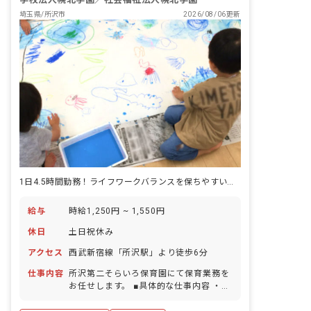
・イベントや行事の計画立案、実行 ・外
埼玉県/所沢市
2026/08/06更新
部の研修などへの参加 ・栄養士などさま
ざまな専門職スタッフとの連携
1日4.5時間勤務！ライフワークバランスを保ちやすい環境◎
給与
時給1,250円 ~ 1,550円
休日
土日祝休み
アクセス
西武新宿線「所沢駅」より徒歩6分
仕事内容
所沢第二そらいろ保育園にて保育業務を
お任せします。 ■具体的な仕事内容 ・フ
リー保育士としての勤務 ※連絡帳等の書