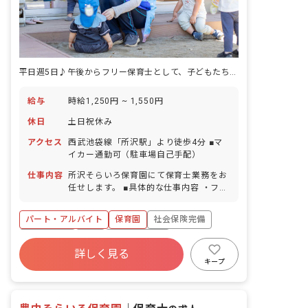
平日週5日♪午後からフリー保育士として、子どもたちの成長を見守るお仕事
給与
時給1,250円 ~ 1,550円
休日
土日祝休み
アクセス
⻄武池袋線「所沢駅」より徒歩4分 ■マ
イカー通勤可（駐車場自己手配）
仕事内容
所沢そらいろ保育園にて保育士業務をお
任せします。 ■具体的な仕事内容 ・フリ
ー担当保育士として就業 ※連絡帳等の書
類作成はなく、保育業務に専念できるポ
パート・アルバイト
保育園
社会保険完備
ジションです。
土日祝休み
有給
福利厚生充実
詳しく見る
残業少なめ
昇給昇進あり
産休育休制度
キープ
社会福祉法人