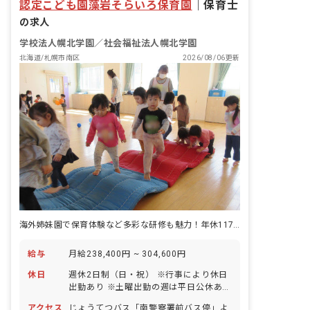
認定こども園藻岩そらいろ保育園
｜
保育士
をスローガンに、自信を持った主体性の
ある子どもを育みます。幅広いカリキュ
の求人
ラムや食育活動を取り入れ、感じる心や
学校法人幌北学園／社会福祉法人幌北学園
考える力を伸ばしていきます。
北海道/札幌市南区
2026/08/06更新
海外姉妹園で保育体験など多彩な研修も魅力！年休117日・次年度入職も可
給与
月給238,400円 ~ 304,600円
休日
週休2日制（日・祝） ※行事により休日
出勤あり ※土曜出勤の週は平日公休あり
年末年始休暇（12/29〜1/3） 有給休暇
アクセス
じょうてつバス「南警察署前バス停」よ