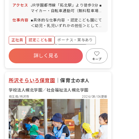
勤あり ※振替公休あり 【乳児担任】週
アクセス
JR学園都市線「拓北駅」より徒歩3分 ■
休2日制（日・祝） ※行事により休日出
マイカー・自転車通勤可（無料駐車場・
勤あり ※土曜勤務の週は平日公休あり
駐輪場あり） ※台数に限りあり。ご相談
年末年始休暇（12/29〜1/3） 有給休暇
仕事内容
■具体的な仕事内容 ・認定こども園にて
ください。
（6カ月経過後10日付与） 慶弔休暇 産
＜幼児・乳児いずれかの担任＞として勤
前産後・育児休暇（毎年20名前後の産
務していただきます。 ・広々とした園庭
休・育休取得実績あり） 介護休暇 ※年
を囲む園舎が特徴的で、いつも子どもた
正社員
認定こども園
ボーナス・賞与あり
間休日（いずれも有給休暇は別途付与）
ちの楽しそうな声が響くあたたかい園で
幼児担任：140日 乳児担任：117日
す。 ＜クラス定員＞2023年4月現在 0歳
寮・住宅・家賃補助あり
社会保険完備
児クラス 7名／職員4名 1歳児クラス
詳しく見る
有給
福利厚生充実
退職金制度
16名／職員4名 2歳児クラス 26名／職
キープ
員8名 3歳児クラス 62名／職員4名 4歳
残業少なめ
昇給昇進あり
児クラス 62名／職員3名 5歳児クラ
ス 62名／職員4名 ■保育理念 「一生ワ
所沢そらいろ保育園
｜
保育士
の求人
クワク生きてく子」をスローガンに、自
信を持った主体性のある子どもを育みま
学校法人幌北学園／社会福祉法人幌北学園
す。幅広いカリキュラムや食育活動を取
埼玉県/所沢市
2026/08/06更新
り入れ、感じる心や考える力を伸ばして
いきます。