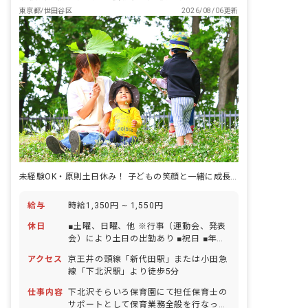
東京都/世田谷区
2026/08/06更新
未経験OK・原則土日休み！ 子どもの笑顔と一緒に成長できる保育の仕事
給与
時給1,350円 ~ 1,550円
休日
■土曜、日曜、他 ※行事（運動会、発表
会）により土日の出勤あり ■祝日 ■年末
年始休暇（12/29～1/3） ■有給休暇 ■
アクセス
京王井の頭線「新代田駅」または小田急
慶弔休暇 ■産前産後・育児休暇 ■介護・
線「下北沢駅」より徒歩5分
看護休暇
仕事内容
下北沢そらいろ保育園にて担任保育士の
サポートとして保育業務全般を行なって