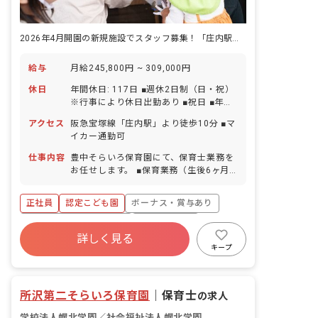
2026年4月開園の新規施設でスタッフ募集！「庄内駅」徒歩10分
給与
月給245,800円 ~ 309,000円
休日
年間休日: 117日 ■週休2日制（日・祝）
※行事により休日出勤あり ■祝日 ■年末
年始休暇（12/29～1/3） ■有給休暇（6
アクセス
阪急宝塚線「庄内駅」より徒歩10分 ■マ
カ月経過後の年次有給休暇日数10日） ■
イカー通勤可
慶弔休暇 ■産前産後・育児休暇（毎年20
名前後の産休・育休取得実績あり） ■特
仕事内容
豊中そらいろ保育園にて、保育士業務を
別休暇 ■介護休暇
お任せします。 ■保育業務（生後6ヶ月
～5歳※就学前） ・年間スケジュール、
日案、月案、週案作成 ・基本的生活習慣
正社員
認定こども園
ボーナス・賞与あり
（食べる、眠る、着替えるなど）のサポ
ート ・保育園での身の回りのお世話 ・
寮・住宅・家賃補助あり
社会保険完備
連絡帳記入（システムを利用しての入
詳しく見る
有給
福利厚生充実
退職金制度
力） ・園内、園外遊びの実施及び見守り
キープ
・集団生活を通した社会性の取得支援 ・
残業少なめ
昇給昇進あり
遊びを通した心身の健やかな成長支援 ■
保護者対応支援業務 ・子育てに関する助
所沢第二そらいろ保育園
｜
保育士
の求人
言、支援 ・園だよりなど配布物の作成
■その他業務 ・施設内の安全点検をする
学校法人幌北学園／社会福祉法人幌北学園