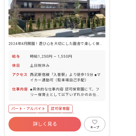
2024年4月開園！遊び心を大切にした園舎で楽しく保育をしませんか？
給与
時給1,250円 ~ 1,550円
休日
土日祝休み
アクセス
西武新宿線「入曽駅」より徒歩15分 ■マ
イカー通勤可（駐車場自己手配）
仕事内容
■具体的な仕事内容 認可保育園にて、フ
リー保育士として以下いずれかのお仕事
をお任せします。 幼児クラスのサポート
をしていただきます。 ※いずれもカリキ
パート・アルバイト
認可保育園
ュラムや連絡帳等の書類作成はなく、保
育に専念できるポジションです。 ＜クラ
社会保険完備
土日祝休み
有給
ス定員＞2024年4月予定 0歳児クラス
詳しく見る
福利厚生充実
残業少なめ
昇給昇進あり
5名 1歳児クラス 14名 2歳児クラス
キープ
14名 3歳児クラス 19名 4歳児クラス
産休育休制度
社会福祉法人