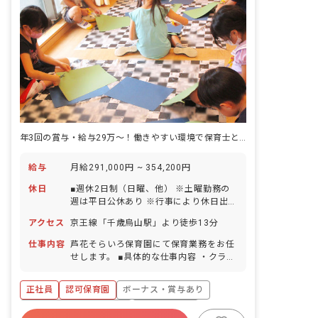
年3回の賞与・給与29万～！働きやすい環境で保育士として成長しましょう
給与
月給291,000円 ~ 354,200円
休日
■週休2日制（日曜、他） ※土曜勤務の
週は平日公休あり ※行事により休日出勤
あり ■祝日 ■年末年始休暇（12月29日～
アクセス
京王線「千歳烏山駅」より徒歩13分
1月3日） ■有給休暇（半日単位での取得
可／5日以上の連休相談OK）※6カ月経
仕事内容
芦花そらいろ保育園にて保育業務をお任
過後に10日付与 ■産前産後・育児休暇
せします。 ■具体的な仕事内容 ・クラス
※取得実績あり／法人例年20名程度、産
担任として勤務
育休取得後も多くの方がご活躍されてお
正社員
認可保育園
ボーナス・賞与あり
ります ■介護休暇※取得実績あり ※年間
休日117日（有休は別途付与）
寮・住宅・家賃補助あり
社会保険完備