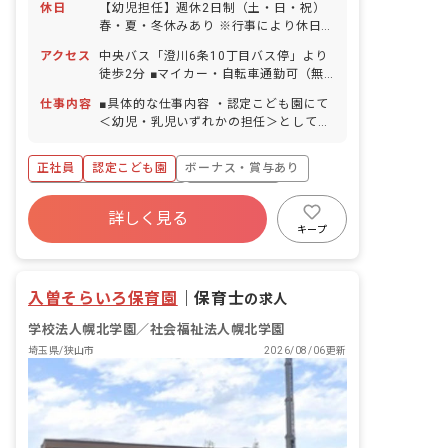
休日
【幼児担任】週休2日制（土・日・祝）
春・夏・冬休みあり ※行事により休日出
勤あり ※振替公休あり 【乳児担任】週
アクセス
中央バス「澄川6条10丁目バス停」より
休2日制（日・祝） ※行事により休日出
徒歩2分 ■マイカー・自転車通勤可（無
勤あり ※乳児担任は土曜出勤あり ※土
料駐車場・駐輪場あり）
曜出勤の週に振替公休あり 年末年始
仕事内容
■具体的な仕事内容 ・認定こども園にて
（12/29～1/3） 有給休暇（6カ月経過
＜幼児・乳児いずれかの担任＞として勤
後10日付与） 慶弔休暇 産前産後・育児
務していただきます。 ・緑豊かな地域に
休暇（毎年20名前後の産休・育休取得実
ある認定こども園です。幼児と乳児で分
正社員
認定こども園
ボーナス・賞与あり
績あり） 育児休業 介護休暇 他 ※年間
かれた2つの園舎でのびのびと活動して
休日（いずれも有給休暇は別途付与） 幼
います。 ＜クラス定員＞2023年4月現在
寮・住宅・家賃補助あり
社会保険完備
児担任：140日 乳児担任：117日
0歳児クラス 9名／職員3名 1歳児クラ
詳しく見る
有給
福利厚生充実
退職金制度
ス 17名／職員3名 2歳児クラス 18名
キープ
／職員3名 3歳児クラス 60名／職員3名
残業少なめ
昇給昇進あり
4歳児クラス 60名／職員2名 5歳児クラ
ス 60名／職員2名 ■保育理念 「一生ワ
入曽そらいろ保育園
｜
保育士
の求人
クワク生きてく子」をスローガンに、自
信を持った主体性のある子どもを育みま
学校法人幌北学園／社会福祉法人幌北学園
す。幅広いカリキュラムや食育活動を取
埼玉県/狭山市
2026/08/06更新
り入れ、感じる心や考える力を伸ばして
いきます。