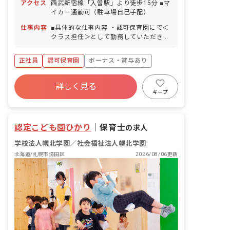
アクセス
西武新宿線「入曽駅」より徒歩15分 ■マ
カ月経過後10日付与） 慶弔休暇 産前産
イカー通勤可（駐車場自己手配）
後・育児休暇（法人例年20名前後の産
休・育休取得実績あり） 介護休暇 他
仕事内容
■具体的な仕事内容 ・認可保育園にて＜
※年間休日117日（有給休暇は別途付
クラス担任＞として勤務していただきま
与）
す。 ・自然豊かな地域にある認可保育園
です。 ＜クラス定員＞2024年4月予定 0
正社員
認可保育園
ボーナス・賞与あり
歳児クラス 5名 1歳児クラス 14名 2
歳児クラス 14名 3歳児クラス 19名 4
寮・住宅・家賃補助あり
社会保険完備
歳児クラス 19名 5歳児クラス 19名 ■
詳しく見る
有給
福利厚生充実
退職金制度
保育理念 「一生ワクワク生きてく子」を
キープ
スローガンに、自信を持った主体性のあ
残業少なめ
昇給昇進あり
る子どもを育みます。幅広いカリキュラ
ムや食育活動を取り入れ、感じる心や考
認定こども園ひかり
｜
保育士
の求人
える力を伸ばしていきます。
学校法人幌北学園／社会福祉法人幌北学園
北海道/札幌市清田区
2026/08/06更新