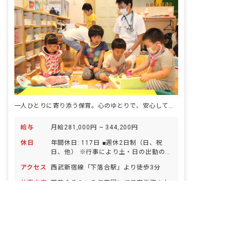
一人ひとりに寄り添う保育。心のゆとりで、安心して保育に集中できます◎
給与
月給281,000円 ~ 344,200円
休日
年間休日: 117日 ■週休2日制（日、祝
日、他） ※行事により土・日の出勤の可
能性あり（平日の振替休みあり） ■年末
アクセス
西武新宿線「下落合駅」より徒歩3分
年始休暇（12/29〜1/3） ■有給休暇（6
カ月経過後の年次有給休暇日数10日） ■
仕事内容
下落合そらいろ保育園にて保育業務をお
慶弔休暇 ■産前産後・育児休暇（毎年20
任せします。 ■具体的な仕事内容 ※保育
名前後の産休・育休取得実績あり） ■特
業務（生後6カ月〜5歳※就学前） ・年
別休暇 ■介護休暇（取得実績あり）
間スケジュール、日案、月案、週案作成
正社員
認可保育園
ボーナス・賞与あり
・基本的生活習慣のサポート ・保育園で
の身の回りのお世話 ・連絡帳記入（シス
寮・住宅・家賃補助あり
社会保険完備