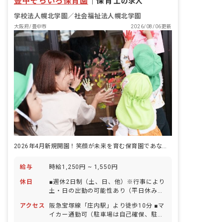
豊中そらいろ保育園
｜
保育士
の求人
学校法人幌北学園／社会福祉法人幌北学園
大阪府/豊中市
2026/08/06更新
2026年4月新規開園！笑顔が未来を育む保育園であなたの経験が活きる。
給与
時給1,250円 ~ 1,550円
休日
■週休2日制（土、日、他）※行事により
土・日の出勤の可能性あり（平日休みあ
り） ■祝日 ■年末年始休暇（12/29～
アクセス
阪急宝塚線「庄内駅」より徒歩10分 ■マ
1/3） ■有給休暇（法定通り）※年次有
イカー通勤可（駐車場は自己確保、駐車
給休暇は所定労働日数により変動／入職