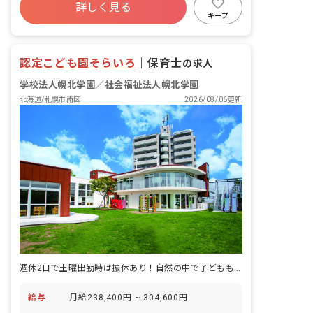
詳しく見る
有給
福利厚生充実
退職金制度
キープ
残業少なめ
昇給昇進あり
認定こども園そらいろ
｜
保育士
の求人
学校法人幌北学園／社会福祉法人幌北学園
北海道/札幌市南区
2026/08/06更新
週休2日で土曜出勤時は振休あり！自然の中で子どもも保育士ものびのび活動
給与
月給238,400円 ~ 304,600円