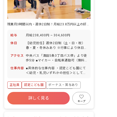
残業月3時間以内・週休2日制！月給23.8万円以上の好条件の職場です
給与
月給238,400円 ~ 304,600円
休日
【幼児担任】週休2日制（土・日・祝）
春・夏・冬休みあり ※行事により休日出
勤あり ※振替公休あり 【乳児担任】週
アクセス
中央バス「清田5条3丁目バス停」より徒
休2日制（日・祝） ※行事により休日出
歩5分 ■マイカー・自転車通勤可（無料
勤あり ※乳児担任は土曜出勤あり ※土
駐車場・駐輪場あり）
曜出勤の週に振替公休あり 年末年始
仕事内容
■具体的な仕事内容 ・認定こども園にて
（12/29～1/3） 有給休暇（6カ月経過
＜幼児・乳児いずれかの担任＞として勤
後10日付与） 慶弔休暇 産前産後・育児
務していただきます。 ・緑豊かな地域に
休暇（毎年20名前後の産休・育休取得実
ある認定こども園です。園舎でのびのび
正社員
認定こども園
ボーナス・賞与あり
績あり） 育児休業 介護休暇 他 ※年間
と活動しています。 ＜クラス定員＞
休日（いずれも有給休暇は別途付与） 幼
2023年4月現在 0歳児クラス 9名／職
寮・住宅・家賃補助あり
社会保険完備
児担任：140日 乳児担任：117日
員3名 1歳児クラス 12名／職員2名 2歳
詳しく見る
有給
福利厚生充実
退職金制度
児クラス 12名／職員2名 3歳児クラ
キープ
ス 50名／職員3名 4歳児クラス 51名
残業少なめ
昇給昇進あり
／職員2名 5歳児クラス 51名／職員2名
■保育理念 「一生ワクワク生きてく子」