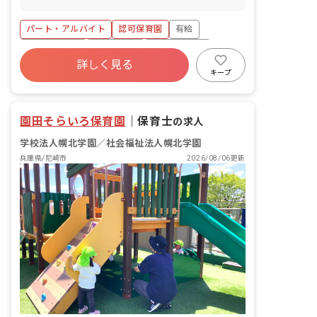
いただきます。
パート・アルバイト
認可保育園
有給
福利厚生充実
残業少なめ
昇給昇進あり
詳しく見る
産休育休制度
社会福祉法人
未経験歓迎
キープ
新卒も歓迎
園田そらいろ保育園
｜
保育士
の求人
学校法人幌北学園／社会福祉法人幌北学園
兵庫県/尼崎市
2026/08/06更新