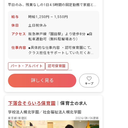
平日のみ、残業なしの1日4.5時間の固定勤務で家庭との両立も可能です！
給与
時給1,250円 ~ 1,550円
休日
土日祝休み
アクセス
阪急神戸線「園田駅」より徒歩8分 ■自
転車通勤可（無料駐輪場あり）
仕事内容
■具体的な仕事内容 ・認可保育園にて、
クラス担任をサポートしていただくお仕
事です。 ＜クラス定員＞2023年4月現在
0歳児クラス 9名／職員3名 1歳児クラ
パート・アルバイト
認可保育園
ス 16名／職員4名 2歳児クラス 26名
／職員8名 3歳児クラス 93名／職員7名
ボーナス・賞与あり
社会保険完備
4歳児クラス 93名／職員6名 5歳児クラ
詳しく見る
土日祝休み
有給
福利厚生充実
ス 93名／職員4名 ■保育理念（保育へ
キープ
の想い・大切にしていることなど） 「一
残業少なめ
昇給昇進あり
産休育休制度
生ワクワク生きてく子」をスローガン
に、自信を持った主体性のある子どもを
下落合そらいろ保育園
｜
保育士
の求人
育みます。幅広いカリキュラムや食育活
動を取り入れ、感じる心や考える力を伸
学校法人幌北学園／社会福祉法人幌北学園
ばしていきます。
東京都/新宿区
2026/08/06更新