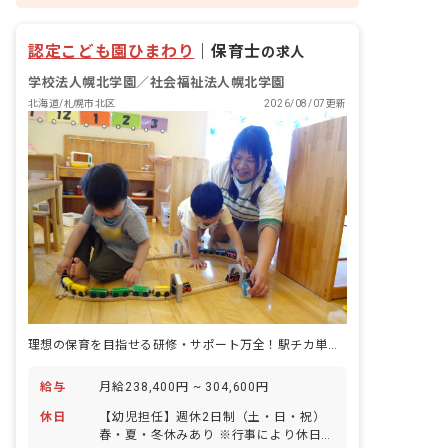
認定こども園ひまわり
｜
保育士
の求人
学校法人幌北学園／社会福祉法人幌北学園
北海道/札幌市北区
2026/08/07更新
理想の保育を目指せる研修・サポート万全！駅チカ単身寮有！
給与
月給238,400円 ~ 304,600円
休日
【幼児担任】週休2日制（土・日・祝）
春・夏・冬休みあり ※行事により休日出