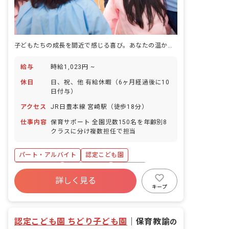
子どもたちの成長を間近で感じる喜び。あなたの温かい心で、未来を育みませんか？
給与
時給1,023円 ~
休日
日、祝、他 有給休暇（6ヶ月経過後に10
日付与）
アクセス
JR日豊本線 宮崎駅（徒歩18分）
仕事内容
保育サポート 全園児数150名を年齢別8
クラスに分け複数担任で担当
パート・アルバイト
認定こども園
社会保険完備
産休育休制度
車通勤可
詳しく見る
交通費支給
託児所・保育支援あり
キープ
認定こども園 ちどり子ども園
｜
保育教諭
の