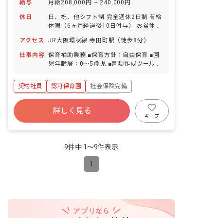
給与
月給208,000円 ~ 240,000円
休日
日、祝、他シフト制 完全週休2日制 有給
休暇（6ヶ月経過後10日付与） お盆休暇
年末年始休暇 GW休暇 ※年間休日121日
アクセス
JR大阪環状線 寺田町駅（徒歩8分）
仕事内容
保育補助業務 ■保育方針：自由保育 ■園
児年齢層：0～5歳児 ■書類作成ツール導
入：あり ■保護者との連絡アプリ導入：
あり
契約社員
認可保育園
社会保険完備
有給
残業少なめ
産休育休制度
詳しく見る
社会福祉法人
正社員登用
未経験歓迎
キープ
新卒も歓迎
9件中 1〜9件表示
1