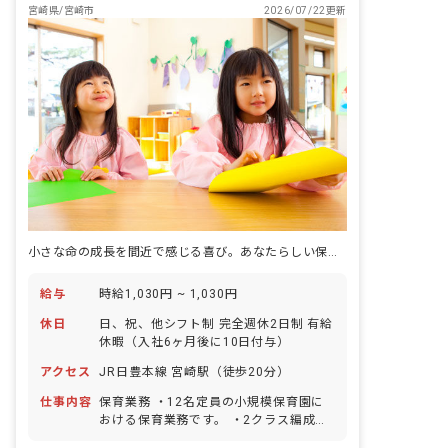
宮崎県/宮崎市
2026/07/22更新
小さな命の成長を間近で感じる喜び。あなたらしい保育をここで見つけませんか？
給与
時給1,030円 ~ 1,030円
休日
日、祝、他シフト制 完全週休2日制 有給
休暇（入社6ヶ月後に10日付与）
アクセス
JR日豊本線 宮崎駅（徒歩20分）
仕事内容
保育業務 ・12名定員の小規模保育園に
おける保育業務です。 ・2クラス編成、
ワンフロアで担任の保育補助を担当して