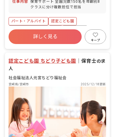
仕事内容
保育サポート 全園児数150名を年齢別8
クラスに分け複数担任で担当
パート・アルバイト
認定こども園
ボーナス・賞与あり
有給
残業少なめ
詳しく見る
社会福祉法人
正社員登用
未経験歓迎
キープ
複数園あり
ブランクOK
認定こども園 ちどり子ども園
｜
保育士
の求
人
社会福祉法人元宮ちどり福祉会
宮崎県/宮崎市
2025/12/18更新