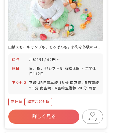
田植えも、キャンプも、そろばんも。多彩な体験の中で、子どもの"創造性"が育つ園です。
給与
月給191,160円 ~
休日
日、祝、他シフト制 有給休暇 ・年間休
日112日
アクセス
宮崎 JR日豊本線 18 分 南宮崎 JR日南線
28 分 南宮崎 JR宮崎空港線 28 分 南宮
崎 JR日豊本線 28 分
正社員
認定こども園
詳しく見る
キープ