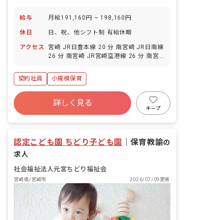
給与
月給191,160円 ~ 198,160円
休日
日、祝、他シフト制 有給休暇
アクセス
宮崎 JR日豊本線 20 分 南宮崎 JR日南線
26 分 南宮崎 JR宮崎空港線 26 分 南宮
崎 JR日豊本線 26 分
契約社員
小規模保育
詳しく見る
キープ
認定こども園 ちどり子ども園
｜
保育教諭
の
求人
社会福祉法人元宮ちどり福祉会
宮崎県/宮崎市
2026/07/09更新