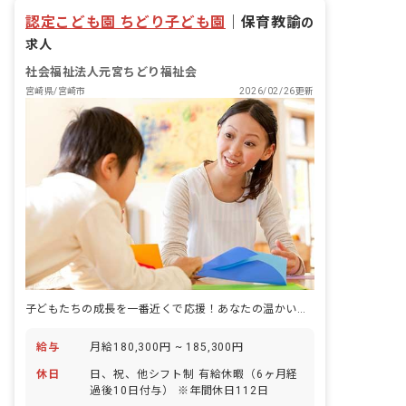
認定こども園 ちどり子ども園
｜
保育教諭
の
求人
社会福祉法人元宮ちどり福祉会
宮崎県/宮崎市
2026/02/26更新
子どもたちの成長を一番近くで応援！あなたの温かい心が輝く場所
給与
月給180,300円 ~ 185,300円
休日
日、祝、他シフト制 有給休暇（6ヶ月経
過後10日付与） ※年間休日112日