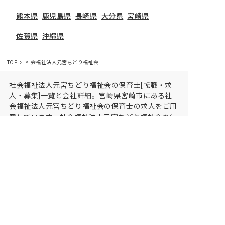
熊本県
鹿児島県
長崎県
大分県
宮崎県
佐賀県
沖縄県
TOP
社会福祉法人元宮ちどり福祉会
社会福祉法人元宮ちどり福祉会の保育士[転職・求
人・募集]一覧と会社詳細。宮崎県宮崎市にある社
会福祉法人元宮ちどり福祉会の保育士の求人をご用
意しています。社会福祉法人元宮ちどり福祉会の気
になる保育士求人があれば、電話やメールでお問い
合わせください。保育園・幼稚園の採用/募集情報
に精通したキャリアアドバイザーがあなたに最適な
求人をご紹介させていただきます。保育士求人・転
職サイト【保育士バンク!】
保育士バンク！は