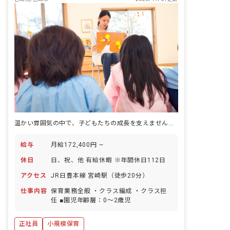
温かい雰囲気の中で、子どもたちの成長を支えませんか？あなたの優しい心が輝く場所がここにあります。
給与
月給172,400円 ~
休日
日、祝、他 有給休暇 ※年間休日112日
アクセス
JR日豊本線 宮崎駅（徒歩20分）
仕事内容
保育業務全般 ・クラス編成 ・クラス担
任 ■園児年齢層：0～2歳児
正社員
小規模保育