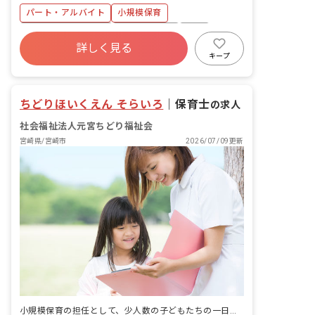
いただきます。 当園では「のびのびと遊
パート・アルバイト
小規模保育
べる子」を保育目標としています。 ■園
児年齢層：0～2歳児
ボーナス・賞与あり
社会保険完備
有給
詳しく見る
残業少なめ
昇給昇進あり
社会福祉法人
キープ
車通勤可
乳児保育のみ
ちどりほいくえん そらいろ
｜
保育士
の求人
社会福祉法人元宮ちどり福祉会
宮崎県/宮崎市
2026/07/09更新
小規模保育の担任として、少人数の子どもたちの一日を、始まりから終わりまで見届けます。