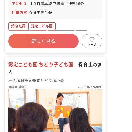
アクセス
ＪＲ日豊本線 宮崎駅（徒歩18分）
仕事内容
保育業務全般
契約社員
認定こども園
ボーナス・賞与あり
社会保険完備
有給
詳しく見る
残業少なめ
産休育休制度
社会福祉法人
キープ
車通勤可
正社員登用
認定こども園 ちどり子ども園
｜
保育士
の求
人
社会福祉法人元宮ちどり福祉会
宮崎県/宮崎市
2026/02/26更新