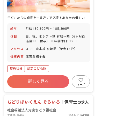
子どもたちの成長を一番近くで応援！あなたの優しい気持ちが活かせる場所です。
給与
月給180,300円 ~ 185,300円
休日
日、祝、他シフト制 有給休暇（6ヶ月経
過後10日付与） ※年間休日112日
アクセス
ＪＲ日豊本線 宮崎駅（徒歩18分）
仕事内容
保育業務全般
契約社員
認定こども園
詳しく見る
キープ
ちどりほいくえん そらいろ
｜
保育士
の求人
社会福祉法人元宮ちどり福祉会
宮崎県/宮崎市
2025/11/04更新