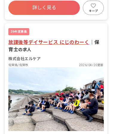
詳しく見る
キープ
26年度募集
放課後等デイサービス にじのわーく
｜
保
育士
の求人
株式会社エルケア
佐賀県/佐賀市
2026/04/20更新