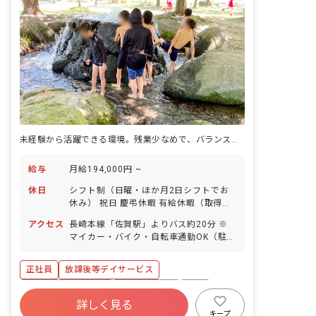
未経験から活躍できる環境。残業少なめで、バランスよくお休みが取れます。
給与
月給194,000円 ~
休日
シフト制（日曜・ほか月2日シフトでお
休み） 祝日 慶弔休暇 有給休暇（取得率
90％） お盆休み（4日間） お正月休み
アクセス
長崎本線「佐賀駅」よりバス約20分 ※
（6日間） 新型コロナに関するお休み 産
マイカー・バイク・自転車通勤OK（駐車
前産後・育児休暇（取得率・復帰率とも
場・駐輪場完備）
に100％） 介護・看護休暇
正社員
放課後等デイサービス
ボーナス・賞与あり
社会保険完備
有給
詳しく見る
残業少なめ
昇給昇進あり
産休育休制度
キープ