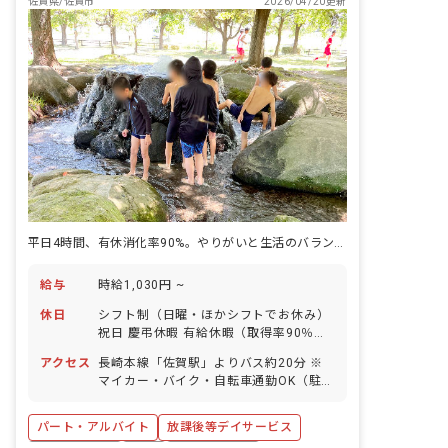
佐賀県/佐賀市
2026/04/20更新
平日4時間、有休消化率90%。やりがいと生活のバランスが両立する場所。
給与
時給1,030円 ~
休日
シフト制（日曜・ほかシフトでお休み）
祝日 慶弔休暇 有給休暇（取得率90％）
お盆休み（4日間） お正月休み（6日
アクセス
長崎本線「佐賀駅」よりバス約20分 ※
間） 新型コロナに関するお休み 産前産
マイカー・バイク・自転車通勤OK（駐車
後・育児休暇（取得率・復帰率ともに
場・駐輪場完備）
100％） 介護・看護休暇
パート・アルバイト
放課後等デイサービス