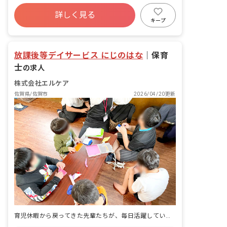
社会保険完備
有給
産休育休制度
詳しく見る
車通勤可
正社員登用
未経験歓迎
キープ
新卒も歓迎
アットホーム
放課後等デイサービス にじのはな
｜
保育
士
の求人
株式会社エルケア
佐賀県/佐賀市
2026/04/20更新
育児休暇から戻ってきた先輩たちが、毎日活躍しています。