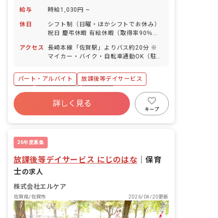
給与
時給1,030円 ~
休日
シフト制（日曜・ほかシフトでお休み）
祝日 慶弔休暇 有給休暇（取得率90％）
お盆休み（4日間） お正月休み（6日
アクセス
長崎本線「佐賀駅」よりバス約20分 ※
間） 新型コロナに関するお休み 産前産
マイカー・バイク・自転車通勤OK（駐車
後・育児休暇（取得率・復帰率ともに
場・駐輪場完備）
100％） 介護・看護休暇
パート・アルバイト
放課後等デイサービス
有給
産休育休制度
車通勤可
詳しく見る
正社員登用
未経験歓迎
新卒も歓迎
キープ
アットホーム
研修充実
26年度募集
放課後等デイサービス にじのはな
｜
保育
士
の求人
株式会社エルケア
佐賀県/佐賀市
2026/04/20更新