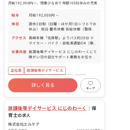
月給192,000円～、残業少なめで年間100日休みの充実環境です。
給与
月給192,000円 ~
休日
週休2日制（日曜・ほか月1日シフトでお
休み） 祝日 慶弔休暇 有給休暇（取得率
90％） お盆休み（8/13～8/16） 年末
アクセス
長崎本線「佐賀駅」よりバス約20分 ※
年始休暇（12/28～1/3） 新型コロナに
マイカー・バイク・自転車通勤OK（無
関するお休み 産前産後・育児休暇（取得
料駐車場・駐輪場完備）
率・復帰率ともに100％） 介護・看護休
仕事内容
放課後等デイサービス にじのわーくにて
暇 ※年間休日100日（有休は別途付与）
障がい児の自立サポート業務をお任せし
ます。 ■具体的な仕事内容 ・簡単な運動
や勉強等 ・送迎業務（最初は軽自動車か
正社員
放課後等デイサービス
ら／慣れてきたら大型車の運転もあり）
ボーナス・賞与あり
社会保険完備
有給
詳しく見る
福利厚生充実
退職金制度
残業少なめ
キープ
昇給昇進あり
産休育休制度
放課後等デイサービス にじのわーく
｜
保
育士
の求人
株式会社エルケア