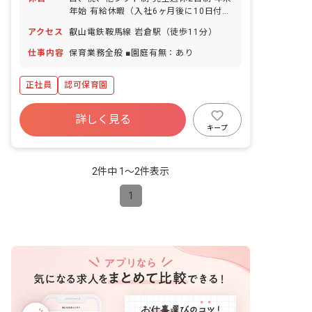
年始 有給休暇（入社6ヶ月後に10日付
与） 育児休業
アクセス
叡山電鉄鞍馬線 岩倉駅（徒歩11分）
仕事内容
保育業務全般 ■園庭有無：あり
正社員
認可保育園
詳しく見る
キープ
2件中 1〜2件表示
1