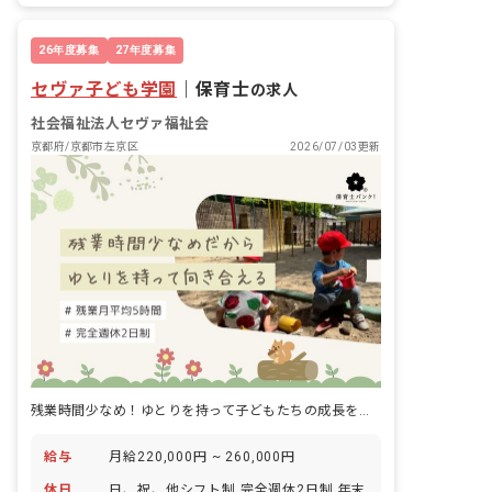
26年度募集
27年度募集
セヴァ子ども学園
｜
保育士
の求人
社会福祉法人セヴァ福祉会
京都府/京都市左京区
2026/07/03更新
残業時間少なめ！ゆとりを持って子どもたちの成長を応援しませんか？
給与
月給220,000円 ~ 260,000円
休日
日、祝、他シフト制 完全週休2日制 年末