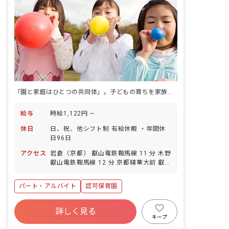
「園と家庭はひとつの共同体」。子どもの育ちを家族のように見守る保育です。
給与
時給1,122円 ~
休日
日、祝、他シフト制 有給休暇 ・年間休
日96日
アクセス
岩倉（京都） 叡山電鉄鞍馬線 11 分 木野
叡山電鉄鞍馬線 12 分 京都精華大前 叡山
電鉄鞍馬線 16 分 二軒茶屋（京都） 叡山
電鉄鞍馬線 18 分 八幡前（京都） 叡山電
パート・アルバイト
認可保育園
鉄鞍馬線 20 分
詳しく見る
キープ