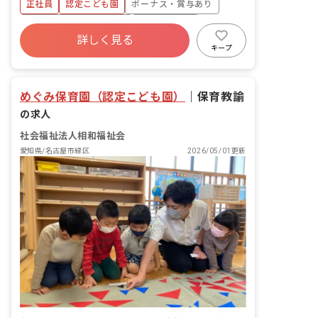
りできます。
正社員
認定こども園
ボーナス・賞与あり
ュ休暇があり！ 月1回以上の平日休みが
あるので、自分の時間もしっかり確保し
寮・住宅・家賃補助あり
社会保険完備
ながら働けます。
詳しく見る
有給
福利厚生充実
退職金制度
キープ
残業少なめ
昇給昇進あり
めぐみ保育園（認定こども園）
｜
保育教諭
の求人
社会福祉法人相和福祉会
愛知県/名古屋市緑区
2026/05/01更新