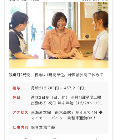
残業月2時間、有給は1時間単位。緑区桶狭間で休めて働ける認定こども園。
給与
月給212,280円 ~ 457,210円
休日
週休2日制（日、他） ※月1回程度土曜
出勤あり 祝日 年末年始（12/29～1/3）
有給休暇（取得率100％！1時間から取
アクセス
東海道本線「南大高駅」から車で4分 ◆
得OK。公休と合わせて連休も取得可能
マイカー・バイク・自転車通勤OK！ 園
です！） 産前産後・育児休暇（取得率
の近くには大きな公園があります。駅前
100%！） 慶弔休暇 介護・看護休暇 年
仕事内容
保育業務全般
には大型のショッピングモールがあるの
間休日115日 ◆土曜出勤分の振替休日
で、退勤後に買い物をしたり映画を見た
（指定休）により、10連休のリフレッシ