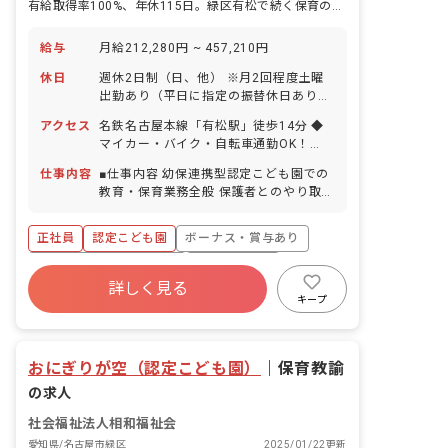
有給取得率100%、年休115日。緑区有松で続く保育の毎日。
給与
月給212,280円 ~ 457,210円
休日
週休2日制（日、他） ※月2回程度土曜
出勤あり（平日に指定の振替休日あり）
祝日 年末年始（12/29～1/3） 有給休暇
アクセス
名鉄名古屋本線「有松駅」徒歩14分 ◆
（取得率100％！半休から取得OK。公休
マイカー・バイク・自転車通勤OK！
と合わせて連休も取得可能です！） ※希
（無料駐輪場、月3,000円で利用できる
望休が取りやすく、取りたいときに取得
仕事内容
■仕事内容 幼保連携型認定こども園での
駐車場あり） 駅前に大型のショッピング
ができます！ 産前産後・育児休暇（取得
教育・保育業務全般 保護者とのやり取り
モールがあるので、退勤後に買い物をす
率100%！） 慶弔休暇 介護・看護休暇
はアプリを使っての対応なので、手書き
ることができます。
年間休日115日 ◆土曜出勤分の振替休日
作業が苦手な方も楽々です！ ■経営理念
正社員
認定こども園
ボーナス・賞与あり
（指定休）により、10連休のリフレッシ
「こどもたちにとって今日一日が充実し
ュ休暇があり！ 月1回以上の平日休みが
満足できるものであり、明日への希望が
寮・住宅・家賃補助あり
社会保険完備
あるので、自分の時間もしっかり確保し
豊かなものでありますように」 ■園児定
詳しく見る
有給
福利厚生充実
退職金制度
ながら働けます。
員について 受け入れ定員は126名です
キープ
が、現在お預かりしている子ども達は90
残業少なめ
昇給昇進あり
名です。
おにぎりが空（認定こども園）
｜
保育教諭
の求人
社会福祉法人相和福祉会
愛知県/名古屋市緑区
2025/01/22更新