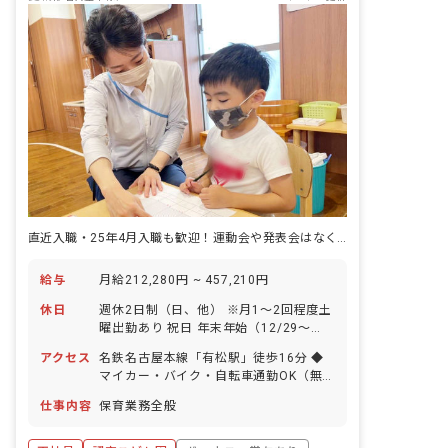
直近入職・25年4月入職も歓迎！運動会や発表会はなく保育に専念できます
給与
月給212,280円 ~ 457,210円
休日
週休2日制（日、他） ※月1～2回程度土
曜出勤あり 祝日 年末年始（12/29～
1/3） 有給休暇（取得率100％！1時間
アクセス
名鉄名古屋本線「有松駅」徒歩16分 ◆
から取得OK） 産前産後・育児休暇（取
マイカー・バイク・自転車通勤OK（無
得率100%！） 慶弔休暇 介護・看護休暇
料の駐車場、駐輪場完備！） 園の近くに
◆年間休日105日に加えて、年間10日の
仕事内容
保育業務全般
は公園や池があります。駅前に大型のシ
リフレッシュ休暇があり、計115日の休
ョッピングモールがあるので、退勤後に
日があります！ 月1回以上の平日休み
買い物をすることができます。