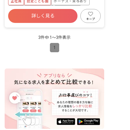
正社員
認定こども園
ボーナス・賞与あり
があるので、自分の時間もしっかり確保
しながら働けます。
寮・住宅・家賃補助あり
社会保険完備
詳しく見る
有給
福利厚生充実
退職金制度
キープ
残業少なめ
昇給昇進あり
3件中 1〜3件表示
1