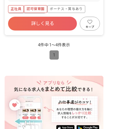
の担任業務 ・週案・月案の作成 ・保護
者対応（アプリ） ・児童票記入
正社員
認可保育園
ボーナス・賞与あり
年間休日120日以上
詳しく見る
寮・住宅・家賃補助あり
社会保険完備
キープ
土日祝休み
有給
福利厚生充実
退職金制度
4件中 1〜4件表示
1