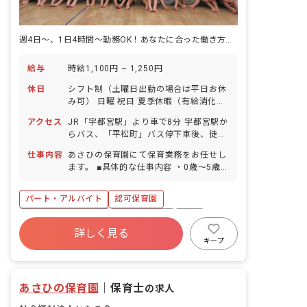
週4日～、1日4時間～勤務OK！あなたに合った働き方ができる職場です。
給与
時給1,100円 ~ 1,250円
休日
シフト制（土曜日出勤の場合は平日お休
み可） 日曜 祝日 夏季休暇（有給消化・
園児数による） 年末年始休暇（6日間）
アクセス
JR「宇都宮駅」より車で8分 宇都宮駅か
有給休暇（法定通り加入） 慶弔休暇 介
らバス、「平松町」バス停下車後、徒歩
護・看護休暇
15分 ■マイカー、バイク、自転車通勤
仕事内容
あさひの保育園にて保育業務をお任せし
OK（駐車場紹介有）
ます。 ■具体的な仕事内容 ・0歳～5歳児
の担任業務（リーダー・書類はなし） ・
子どもの生活方面のフォローやケア ・環
パート・アルバイト
認可保育園
境整備
ボーナス・賞与あり
社会保険完備
有給
詳しく見る
福利厚生充実
残業少なめ
昇給昇進あり
キープ
社会福祉法人
車通勤可
あさひの保育園
｜
保育士
の求人