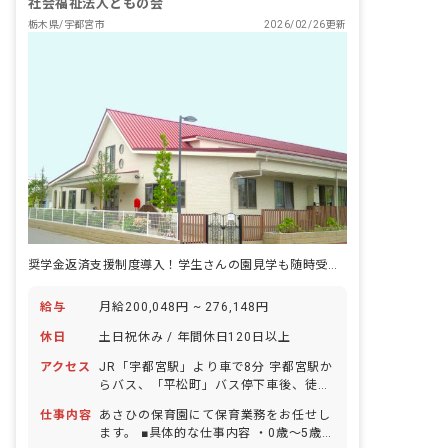
社会福祉法人ともの会
栃木県/宇都宮市
2026/02/26更新
奨学金返済支援制度導入！学生さんの園見学も随時受け付けています！
給与
月給200,048円 ~ 276,148円
休日
土日祝休み / 年間休日120日以上
アクセス
JR「宇都宮駅」より車で8分 宇都宮駅か
らバス、「平松町」バス停下車後、徒歩
15分 ■マイカー、バイク、自転車通勤
仕事内容
あさひの保育園にて保育業務をお任せし
OK（駐車場紹介有）
ます。 ■具体的な仕事内容 ・0歳～5歳児