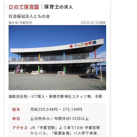
ひので保育園
｜
保育士
の求人
社会福祉法人ともの会
栃木県/宇都宮市
2026/02/26更新
複数担任制・ICT導入・事務作業専任スタッフ等、手厚いサポート体制あり
給与
月給200,048円 ~ 276,148円
休日
土日祝休み / 年間休日120日以上
アクセス
JR「宇都宮駅」より車で10分 宇都宮駅
からバス、「簗瀬金堀」バス停下車後、