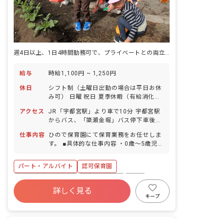
週4日以上、1日4時間勤務可で、プライベートとの両立がしやすい職場です
給与
時給1,100円 ~ 1,250円
休日
シフト制（土曜日出勤の場合は平日お休
み可） 日曜 祝日 夏季休暇（有給消化・
園児数による） 年末年始休暇（6日間）
アクセス
JR「宇都宮駅」より車で10分 宇都宮駅
有給休暇（法定通り加入） 慶弔休暇 介
からバス、「簗瀬金堀」バス停下車後、
護・看護休暇
徒歩6分 ■マイカー、バイク、自転車通
仕事内容
ひので保育園にて保育業務をお任せしま
勤OK（駐車場紹介有）
す。 ■具体的な仕事内容 ・0歳～5歳児の
担任業務（リーダー・書類はなし） ・子
どもの生活方面のフォローやケア ・環境
パート・アルバイト
認可保育園
整備
ボーナス・賞与あり
社会保険完備
有給
詳しく見る
福利厚生充実
残業少なめ
昇給昇進あり
キープ
社会福祉法人
車通勤可