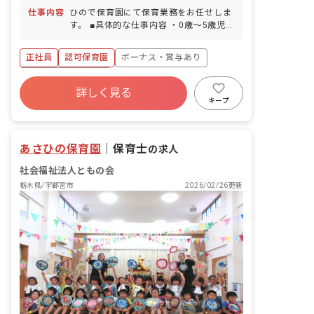
徒歩6分 ■マイカー、バイク、自転車通
仕事内容
ひので保育園にて保育業務をお任せしま
勤OK（駐車場紹介有）
す。 ■具体的な仕事内容 ・0歳～5歳児の
担任業務 ・週案・月案の作成 ・保護者
対応（アプリ） ・児童票記入
正社員
認可保育園
ボーナス・賞与あり
年間休日120日以上
詳しく見る
寮・住宅・家賃補助あり
社会保険完備
キープ
土日祝休み
有給
福利厚生充実
退職金制度
あさひの保育園
｜
保育士
の求人
社会福祉法人ともの会
栃木県/宇都宮市
2026/02/26更新