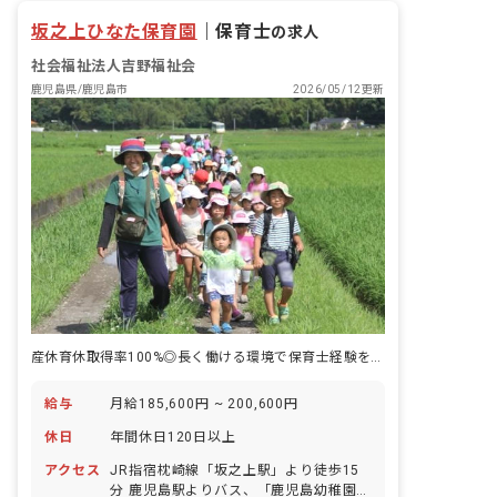
坂之上ひなた保育園
｜
保育士
の求人
社会福祉法人吉野福祉会
鹿児島県/鹿児島市
2026/05/12更新
産休育休取得率100%◎長く働ける環境で保育士経験を積みませんか？
給与
月給185,600円 ~ 200,600円
休日
年間休日120日以上
アクセス
JR指宿枕崎線「坂之上駅」より徒歩15
分 鹿児島駅よりバス、「鹿児島幼稚園