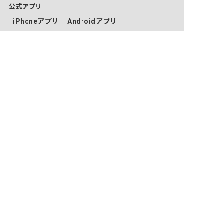
公式アプリ
iPhoneアプリ
Androidアプリ
公式コミュニティ
X（旧Twitter）
Facebook
LINE
YouTube
Instagram
ご利用にあたって
利用規約
個人情報保護方針
コンテンツ・商標について
会社案内
ネクストビートの関連サービス
保育業界の求職者様向けサービス
保育士バンク！
保育士バンク！新卒
法人様向けサービス
保育士バンク！コネクト
保育士バンク！パレット
保育士バンク！ウェブパック
保育士バンク！総研
育児者様向けサービス