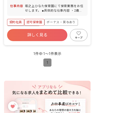
前」バス停下車、徒歩10分 ■マイカー・
仕事内容
坂之上ひなた保育園にて保育業務をお任
バイク・自転車通勤OK
せします。 ■具体的な仕事内容 ・2歳～5
歳児の担任サポート業務 ・連絡帳の確認
・午睡チェックの作成 ・保護者対応（ア
契約社員
認可保育園
ボーナス・賞与あり
プリ）
年間休日120日以上
詳しく見る
寮・住宅・家賃補助あり
社会保険完備
キープ
有給
福利厚生充実
退職金制度
残業少なめ
1件中 1〜1件表示
1