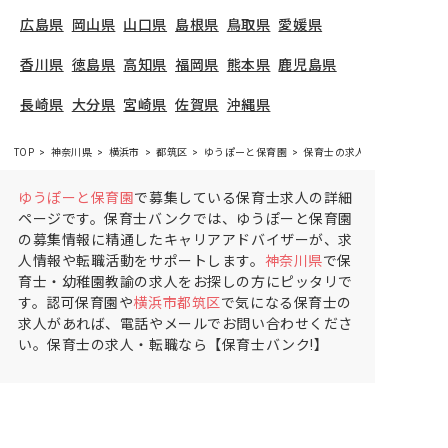
広島県
岡山県
山口県
島根県
鳥取県
愛媛県
香川県
徳島県
高知県
福岡県
熊本県
鹿児島県
長崎県
大分県
宮崎県
佐賀県
沖縄県
TOP
神奈川県
横浜市
都筑区
ゆうぽーと保育園
保育士の求人（パート・アル
ゆうぽーと保育園
で募集している保育士求人の詳細
ページです。保育士バンクでは、ゆうぽーと保育園
の募集情報に精通したキャリアアドバイザーが、求
人情報や転職活動をサポートします。
神奈川県
で保
育士・幼稚園教諭の求人をお探しの方にピッタリで
す。認可保育園や
横浜市都筑区
で気になる保育士の
求人があれば、電話やメールでお問い合わせくださ
い。保育士の求人・転職なら【保育士バンク!】
保育士バンク！は