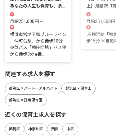
あなたの人生も保育も、余裕
上】月給25.1万〜◆残業・
をもって輝かせよう
ち帰りなし！
月給251,000円 ~
月給251,608円 ~ 287,104
横浜市営地下鉄ブルーライン
JR横浜線「鴨居駅」より
「仲町台駅」から徒歩10分
歩15分 ※自転車通勤OK！
東急バス「勝田団地」バス停
から徒歩3分 ■自...
関連する求人を探す
都筑区 × パート・アルバイト
都筑区 × 保育士
都筑区 × 認可保育園
近くの保育士求人を探す
鶴見区
神奈川区
西区
中区