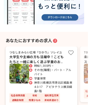
あなたにおすすめの求人
2
つなしまみらい広場『ひかり』ソレイユ
TOEアカデミ
大学生や主婦の方も活躍中！こども
未経験の方も
たちと一緒に楽しく遊ぶ学童のお仕
スキルアップ
時給1,300円 ~
事
ます
その他(職種)・パート・アル
バイト
学童保育
神奈川県横浜市港北区綱島東
4-3-17 アピタテラス横浜綱
島1階
社会保険完備
社会保険完備
有給
福利厚生充実
未経験歓迎
退職金制度
残業少なめ
昇給昇進あり