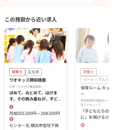
この施設から近い求人
保育士
正社員
栄養士
ワオキッズ勝田橋園
パート・アルバイト
ワオ・ジャパン株式会社
保育ルーム キューティーユ
ほめて、みとめて、はげま
ー
す。その積み重ねが、子ども
特定非営利活動法人メリーユー／株式
のやる気を育てます。
社アイキューブ
「子どもたちの安全を第一
月給202,500円 ~ 268,500円
に」を掲げる小規模保育の
卓を、日々の献立で支える
センター北 横浜市営地下鉄
事です。