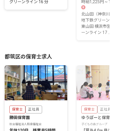
グリーンライン 16 分
時給1,225円 ~ 1,250円
北山田（神奈川） 横浜市
地下鉄グリーンライン 1 分
東山田 横浜市営地下鉄グ
ーンライン 17 ...
都筑区の保育士求人
保育士
正社員
保育士
正社員
勝田保育園
ゆうぽーと保育園
社会福祉法人和泉福祉会
子どもの森グループ
年休120日、残業月5時間。
【賞与4.0ヶ月/年休120日