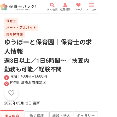
求人検索
転職相談
キープ
メニュー
保育士
パート・アルバイト
認可保育園
ゆうぽーと保育園｜保育士
の求
人情報
週3日以上／1日6時間～／扶養内
勤務も可能／経験不問
時給 1,400円〜1,600円
神奈川県横浜市都筑区
2026年05月12日 更新
働く環境
施設・法人
ギャラリー
求人内容