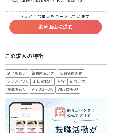
神奈川県横浜市都築区池辺町4035-13
3人がこの求人をキープしています
応募画面に進む
この求人の特徴
新卒も歓迎
福利厚生充実
社会保険完備
ブランクOK
未経験歓迎
有給
研修充実
複数園あり
週2.3日~OK
WEB面接OK