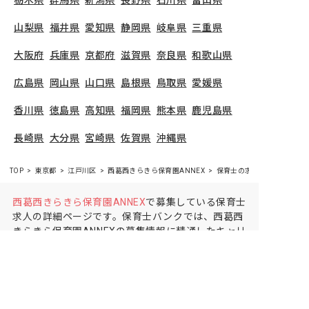
山梨県
福井県
愛知県
静岡県
岐阜県
三重県
大阪府
兵庫県
京都府
滋賀県
奈良県
和歌山県
広島県
岡山県
山口県
島根県
鳥取県
愛媛県
香川県
徳島県
高知県
福岡県
熊本県
鹿児島県
長崎県
大分県
宮崎県
佐賀県
沖縄県
TOP
東京都
江戸川区
西葛西きらきら保育園ANNEX
保育士の求人（パート・ア
西葛西きらきら保育園ANNEX
で募集している保育士
求人の詳細ページです。保育士バンクでは、西葛西
きらきら保育園ANNEXの募集情報に精通したキャリ
アアドバイザーが、求人情報や転職活動をサポート
します。
東京都
で保育士・幼稚園教諭の求人をお探
しの方にピッタリです。企業主導型や
江戸川区
で気
になる保育士の求人があれば、電話やメールでお問
い合わせください。保育士の求人・転職なら【保育