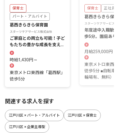
保育士
保育士
正社員
パート・アルバイト
葛西きらきら保育園
スターツケアサービス株式会社
葛西きらきら保育園
年度途中入職歓迎！葛西駅
スターツケアサービス株式会社
歩5分。園庭あり、定員66
ご家庭との両立も可能！子ど
の保育園です！
もたちの豊かな成長を支える
素敵なお仕事です
月給259,000円 ~ 333,000
時給1,430円 ~
東京メトロ東西線「葛西駅
徒歩5分 ■自転車通勤可（
東京メトロ東西線「葛西駅」
輪場有、無料）
徒歩5分
関連する求人を探す
江戸川区 × パート・アルバイト
江戸川区 × 保育士
江戸川区 × 企業主導型