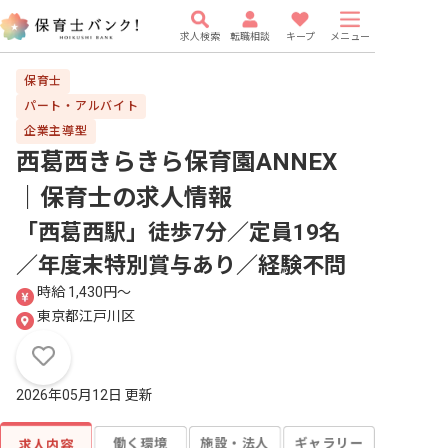
求人検索
転職相談
キープ
メニュー
保育士
パート・アルバイト
企業主導型
西葛西きらきら保育園ANNEX
｜保育士
の求人情報
「西葛西駅」徒歩7分／定員19名
／年度末特別賞与あり／経験不問
時給 1,430円〜
東京都江戸川区
2026年05月12日 更新
働く環境
施設・法人
ギャラリー
求人内容