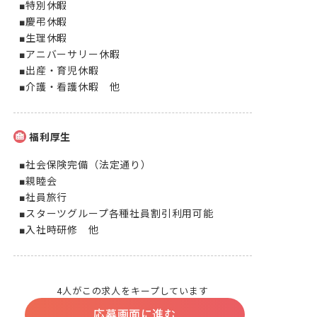
■特別休暇

■慶弔休暇

■生理休暇

■アニバーサリー休暇

■出産・育児休暇

■介護・看護休暇　他
福利厚生
■社会保険完備（法定通り）

■親睦会

■社員旅行

■スターツグループ各種社員割引利用可能

■入社時研修　他
4人がこの求人をキープしています
応募画面に進む