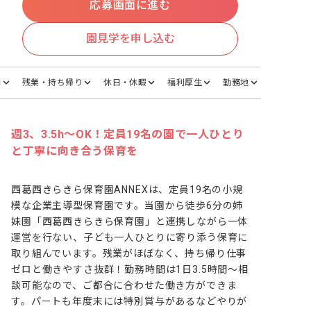
応募画面に進む
園見学を申し込む
間
残業・持ち帰り
休日・休暇
福利厚生
勤務地
週3、3.5h～OK！定員19名の園で一人ひとり
と丁寧に向き合う保育を
西葛西きらきら保育園ANNEXは、定員19名の小規
模な企業主導型保育園です。当園から徒歩6分の姉
妹園「西葛西きらきら保育園」と連携しながら一体
運営を行ない、子ども一人ひとりに寄り添う保育に
取り組んでいます。残業がほぼなく、持ち帰り仕事
ゼロと働きやすさ抜群！勤務時間は1日3.5時間～相
談可能なので、ご都合に合わせた働き方ができま
す。パートも年度末には特別賞与があるなどやりが