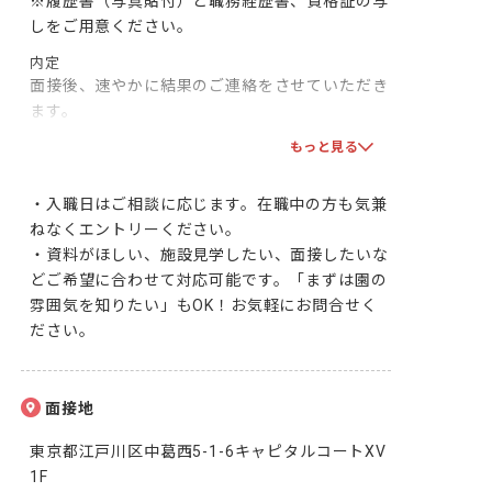
※履歴書（写真貼付）と職務経歴書、資格証の写
しをご用意ください。
内定
面接後、速やかに結果のご連絡をさせていただき
ます。

双方で合意となりましたら、採用となります！一
もっと見る
緒に頑張りましょう！
・入職日はご相談に応じます。在職中の方も気兼
ねなくエントリーください。

・資料がほしい、施設見学したい、面接したいな
どご希望に合わせて対応可能です。「まずは園の
雰囲気を知りたい」もOK！お気軽にお問合せく
ださい。
面接地
東京都江戸川区中葛西5-1-6キャピタルコートXV
1F