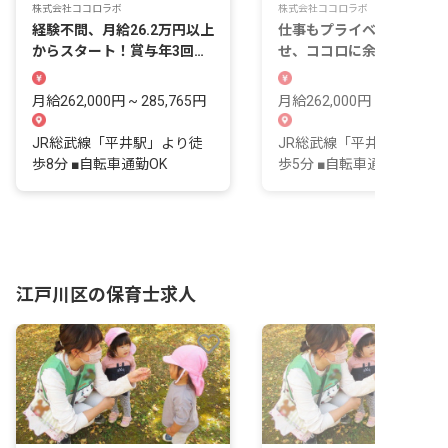
株式会社ココロラボ
株式会社ココロラボ
経験不問、月給26.2万円以上
仕事もプライベートも充実
からスタート！賞与年3回・
せ、ココロに余裕をもてる
研修制度充実
境で働きませんか？
月給262,000円 ~ 285,765円
月給262,000円 ~ 285,765
JR総武線「平井駅」より徒
JR総武線「平井駅」より
歩8分 ■自転車通勤OK
歩5分 ■自転車通勤OK
江戸川区の保育士求人