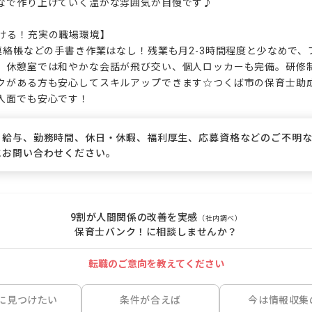
なで作り上げていく温かな雰囲気が自慢です♪

ける！充実の職場環境】

で連絡帳などの手書き作業はなし！残業も月2-3時間程度と少なめで
。休憩室では和やかな会話が飛び交い、個人ロッカーも完備。研修
がある方も安心してスキルアップできます☆つくば市の保育士助成金(
入面でも安心です！
、給与、勤務時間、休日・休暇、福利厚生、応募資格などのご不明
にお問い合わせください。
9割が人間関係の改善を実感
（社内調べ）
保育士バンク！に相談しませんか？
転職のご意向を教えてください
に見つけたい
条件が合えば
今は情報収集