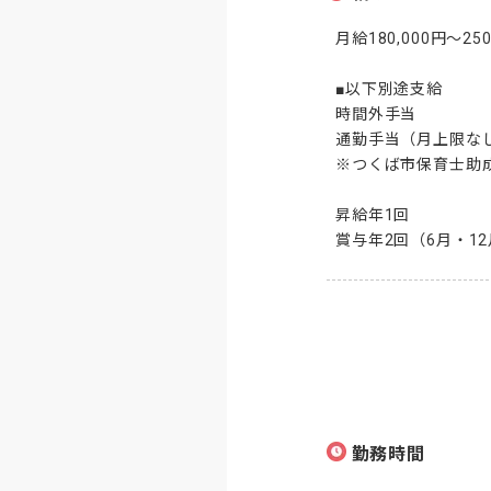
月給180,000円～2
■以下別途支給

時間外手当

通勤手当（月上限なし
※つくば市保育士助成金
昇給年1回

賞与年2回（6月・1
勤務時間