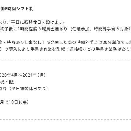
で実働8時間シフト制

あり、平日に振替休日を設けます。

間終了後に1時間程度の職員会議あり（任意参加、時間外手当の対象）
度・持ち帰り仕事なし！※発生した際の時間外手当は30分単位で支給
テム）の導入により手書き作業を削減！連絡帳などの手書き業務はあり
20年4月～2021年3月）

祝・他）

あり（平日振替休日あり）

月で10日付与）
