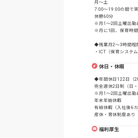
月～土

7:00～19:00の間
休憩60分

※月1～2回土曜出勤
※月に1回、保育時
◆残業月2～3時間程
・ICT（保育シス
休日・休暇
◆年間休日122日（20
完全週休2日制（日・
※月1～2回土曜出勤
年末年始休暇

有給休暇（入社後6カ
産休・育休制度あり
福利厚生