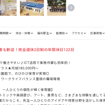
務時間
休日・休暇
福利厚生
勤務地
アクセス
応募資格
望者も歓迎！完全週休2日制の年間休日122日
業で働きやすい♪ICT活用で事務作業も効率的！

ス★月給180,000円～

な園庭で、のびのび保育が実現◎

！ワークライフバランス重視の職場環境

、一人ひとりの個性が輝く保育園】

トミックや英語遊び、アート、食育など、さまざまな体験を通して
園だからこそ、先生一人ひとりのアイデアや得意分野を活かした保