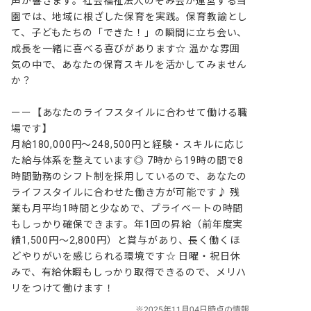
声が響きます。社会福祉法人のぞみ会が運営する当
園では、地域に根ざした保育を実践。保育教諭とし
て、子どもたちの「できた！」の瞬間に立ち会い、
成長を一緒に喜べる喜びがあります☆ 温かな雰囲
気の中で、あなたの保育スキルを活かしてみません
か？

ーー【あなたのライフスタイルに合わせて働ける職
場です】

月給180,000円～248,500円と経験・スキルに応じ
た給与体系を整えています◎ 7時から19時の間で8
時間勤務のシフト制を採用しているので、あなたの
ライフスタイルに合わせた働き方が可能です♪ 残
業も月平均1時間と少なめで、プライベートの時間
もしっかり確保できます。年1回の昇給（前年度実
績1,500円～2,800円）と賞与があり、長く働くほ
どやりがいを感じられる環境です☆ 日曜・祝日休
みで、有給休暇もしっかり取得できるので、メリハ
リをつけて働けます！