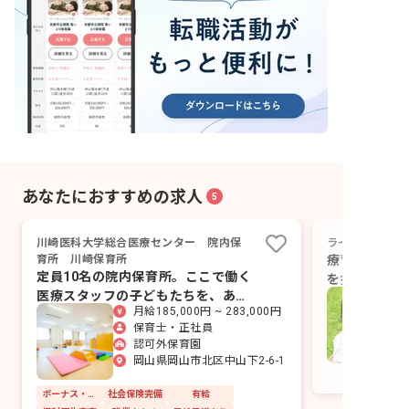
あなたにおすすめの求人
5
川崎医科大学総合医療センター 院内保
ライトキッズ
育所 川崎保育所
療育のプロと
定員10名の院内保育所。ここで働く
を拓く仕事
医療スタッフの子どもたちを、あな
月給185,000円 ~ 283,000円
たが日々見守ります。
保育士・正社員
認可外保育園
岡山県岡山市北区中山下2-6-1
ボーナス・賞与あり
社会保険完備
有給