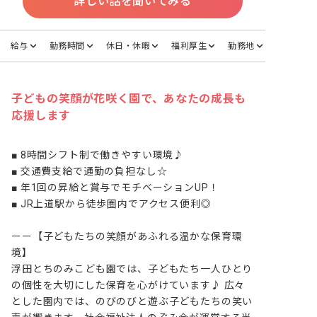
詳しい話を聞いてみる
給与
勤務時間
休日・休暇
福利厚生
勤務地
子どもの笑顔が花咲く園で、あなたの成長も
応援します
■ 8時間シフト制で働きやすい環境♪

■ 交通費支給で通勤の負担なし☆

■ 年1回の昇給と賞与でモチベーションUP！

■ JR上道駅から徒歩圏内でアクセス便利◎

ーー【子どもたちの笑顔があふれる温かな保育環
境】

浮田とちのみこども園では、子どもたち一人ひとり
の個性を大切にした保育を心がけています♪ 広々
とした園内では、のびのびと遊ぶ子どもたちの笑い