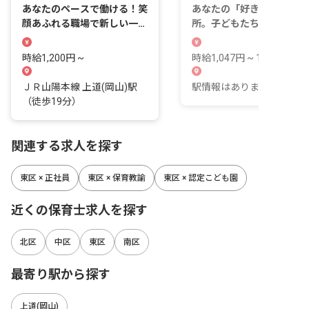
あなたのペースで働ける！笑
あなたの「好き」が輝く場
顔あふれる職場で新しい一歩
所。子どもたちの成長を一
を踏み出そう。
に見守りませんか？
時給1,200円 ~
時給1,047円 ~ 1,010円
ＪＲ山陽本線 上道(岡山)駅
駅情報はありません。
（徒歩19分）
関連する求人を探す
東区 × 正社員
東区 × 保育教諭
東区 × 認定こども園
近くの保育士求人を探す
北区
中区
東区
南区
最寄り駅から探す
上道(岡山)