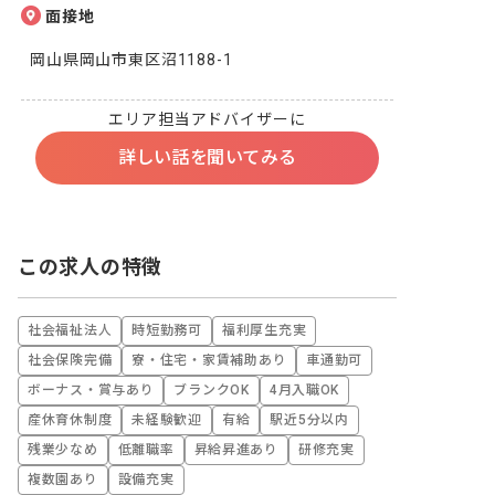
面接地
岡山県岡山市東区沼1188-1
エリア担当アドバイザーに
詳しい話を聞いてみる
この求人の特徴
社会福祉法人
時短勤務可
福利厚生充実
社会保険完備
寮・住宅・家賃補助あり
車通勤可
ボーナス・賞与あり
ブランクOK
4月入職OK
産休育休制度
未経験歓迎
有給
駅近5分以内
残業少なめ
低離職率
昇給昇進あり
研修充実
複数園あり
設備充実