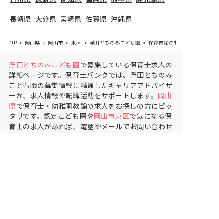
長崎県
大分県
宮崎県
佐賀県
沖縄県
TOP
岡山県
岡山市
東区
浮田とちのみこども園
保育教諭の求人（正社員）
浮田とちのみこども園
で募集している保育士求人の
詳細ページです。保育士バンクでは、浮田とちのみ
こども園の募集情報に精通したキャリアアドバイザ
ーが、求人情報や転職活動をサポートします。
岡山
県
で保育士・幼稚園教諭の求人をお探しの方にピッ
タリです。認定こども園や
岡山市東区
で気になる保
育士の求人があれば、電話やメールでお問い合わせ
ください。保育士の求人・転職なら【保育士バン
ク!】
保育士バンク！は
あなたに合う職場を一緒にお探ししま
す