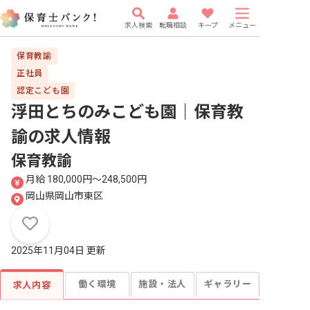
求人検索
転職相談
キープ
メニュー
保育教諭
正社員
認定こども園
浮田とちのみこども園｜保育教
諭
の求人情報
保育教諭
月給 180,000円〜248,500円
岡山県岡山市東区
2025年11月04日 更新
働く環境
施設・法人
ギャラリー
求人内容