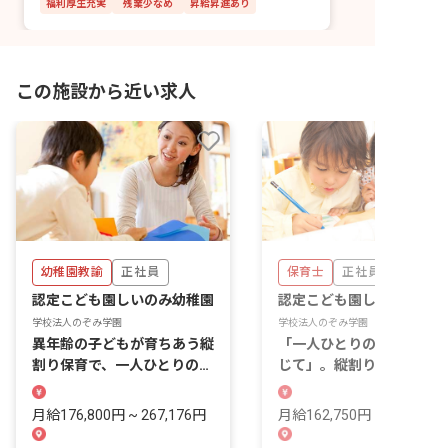
福利厚生充実
残業少なめ
昇給昇進あり
この施設から近い求人
幼稚園教諭
正社員
保育士
正社員
認定こども園しいのみ幼稚園
認定こども園しいのみ幼稚
学校法人のぞみ学園
学校法人のぞみ学園
異年齢の子どもが育ちあう縦
「一人ひとりの生きる力を
割り保育で、一人ひとりの生
じて」。縦割り保育で思い
きる力を育める園です。
りを育む認定こども園です
月給176,800円 ~ 267,176円
月給162,750円 ~ 273,000