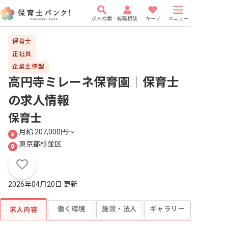
求人検索
転職相談
キープ
メニュー
保育士
正社員
企業主導型
高円寺ミレーネ保育園｜保育士
の求人情報
保育士
月給 207,000円〜
東京都杉並区
2026年04月20日 更新
働く環境
施設・法人
ギャラリー
求人内容