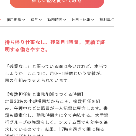
詳しい話を聞いてみる
雇用形態
給与
勤務時間
休日・休暇
福利厚生
持ち帰り仕事なし、残業月1時間。 実績で証
明する働きやすさ。
「残業なし」と謳っている園は多いけれど、本当で
しょうか。ここでは、月0～1時間という実績が、
園の仕組みで支えられています。

【複数担任制と事務削減でつくる時間】

定員30名の小規模園だからこそ、複数担任を組
み、午睡中などに職員が一人記録に専念します。書
類も簡素化し、勤務時間内に全て完結する。大手銀
行グループの施設らしく、システム面でも効率を追
求しているのです。結果、17時を過ぎて園に残る