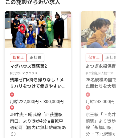
この施設から近い求人
保育士
正社員
保育士
正社員
マグハウス西荻第2
よつぎ永福保育園
株式会社マグハウス
社会福祉法人健生会
残業ゼロ×持ち帰りなし！メ
75名規模の園で年齢を超え
リハリをつけて働きやすい環
た関わりを大切に。子ども
境が魅力！
保育士も共に育つ！
月給222,000円 ~ 300,000円
月給243,000円 ~
JR中央・総武線「西荻窪駅
京王線「下高井戸駅」「明
南口」より徒歩4分 ■自転車
前駅」より徒歩10分 井の
通勤可（園内に無料駐輪場あ
線「永福町駅」より徒歩11
り）
分 ・下北沢駅から...