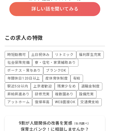
詳しい話を聞いてみる
この求人の特徴
時短勤務可
土日祝休み
リトミック
福利厚生充実
社会保険完備
寮・住宅・家賃補助あり
ボーナス・賞与あり
ブランクOK
年間休日120日以上
産休育休制度
有給
駅近5分以内
上京者歓迎
残業少なめ
退職金制度
昇給昇進あり
研修充実
複数園あり
設備充実
アットホーム
復帰率高
WEB面接OK
交通費支給
9割が人間関係の改善を実感
（社内調べ）
保育士バンク！に相談しませんか？