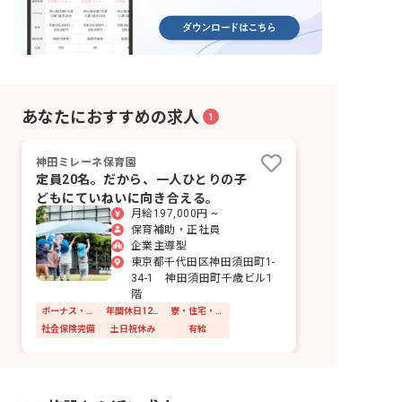
あなたにおすすめの求人
1
神田ミレーネ保育園
定員20名。だから、一人ひとりの子
どもにていねいに向き合える。
月給197,000円 ~
保育補助・正社員
企業主導型
東京都千代田区神田須田町1-
34-1 神田須田町千歳ビル1
階
ボーナス・賞与あり
年間休日120日以上
寮・住宅・家賃補助あり
社会保険完備
土日祝休み
有給