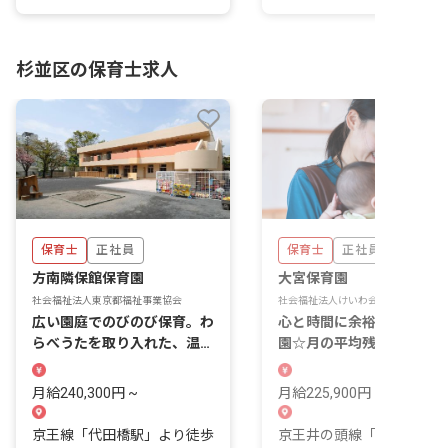
杉並区の保育士求人
保育士
正社員
保育士
正社員
方南隣保館保育園
大宮保育園
社会福祉法人東京都福祉事業協会
社会福祉法人けいわ会
広い園庭でのびのび保育。わ
心と時間に余裕を持てる保
らべうたを取り入れた、温か
園☆月の平均残業4時間・
い保育ができます♪
間休日120日
月給240,300円 ~
月給225,900円 ~ 255,500
京王線「代田橋駅」より徒歩
京王井の頭線「西永福駅」