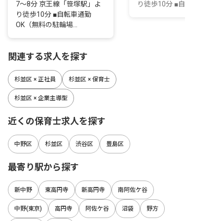
7～8分 京王線「笹塚駅」よ
り徒歩10分 ■自転車通勤O
り徒歩10分 ■自転車通勤
OK（無料の駐輪場...
関連する求人を探す
杉並区 × 正社員
杉並区 × 保育士
杉並区 × 企業主導型
近くの保育士求人を探す
中野区
杉並区
渋谷区
豊島区
最寄り駅から探す
新中野
東高円寺
新高円寺
南阿佐ケ谷
中野(東京)
高円寺
阿佐ケ谷
沼袋
野方