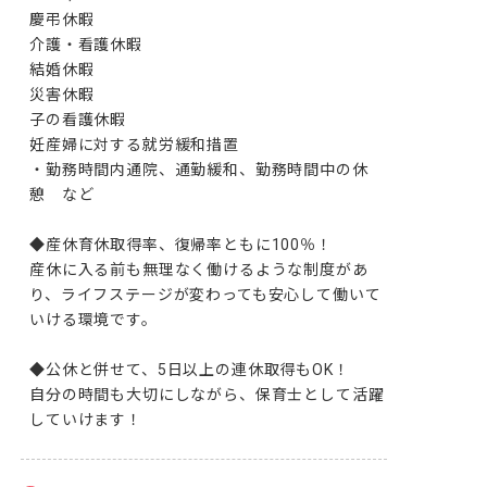
慶弔休暇

介護・看護休暇

結婚休暇

災害休暇

子の看護休暇

妊産婦に対する就労緩和措置

・勤務時間内通院、通勤緩和、勤務時間中の休
憩　など

◆産休育休取得率、復帰率ともに100％！

産休に入る前も無理なく働けるような制度があ
り、ライフステージが変わっても安心して働いて
いける環境です。

◆公休と併せて、5日以上の連休取得もOK！

自分の時間も大切にしながら、保育士として活躍
していけます！