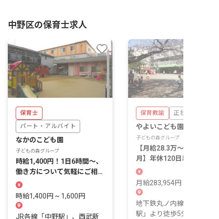
中野区の保育士求人
保育士
保育教諭
正社員
パート・アルバイト
やよいこども園
子どもの森グループ
なかのこども園
【月給28.3万〜/賞与4.0ヶ
子どもの森グループ
月】年休120日以上◎中野
時給1,400円！1日6時間～、
橋駅5分の好待遇★
働き方について気軽にご相談
ください
月給283,954円 ~ 317,104
時給1,400円 ~ 1,600円
地下鉄丸ノ内線「中野新橋
駅」より徒歩5分 地下鉄丸
JR各線「中野駅」、西武新