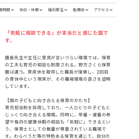
務時間
休日・休暇
福利厚生
勤務地
アクセス
「気軽に相談できる」が本当だと感じた園で
す。
園長先生や主任に意見が言いづらい環境では、保育
の工夫も育児の相談も制限される。野方さくら保育
園は違う。育産休を取得した職員が復帰し、2回目
の育休中という現実が、その職場環境の良さを証明
しています。

【個の子どもと向き合える保育のかたち】

育児担当制を採用しており、一人ひとりの子どもと
じっくり向き合える環境。同時に、早番・遅番の希
望や毎月の健康休暇の相談も「気軽に」できるとい
う、保育士としての裁量が尊重されている職場で
す。わらべうた等の特色ある保育を通じて、自分の