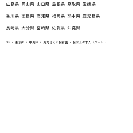
広島県
岡山県
山口県
島根県
鳥取県
愛媛県
香川県
徳島県
高知県
福岡県
熊本県
鹿児島県
長崎県
大分県
宮崎県
佐賀県
沖縄県
TOP
東京都
中野区
野方さくら保育園
保育士の求人（パート・アルバイト）
野方さくら保育園
で募集している保育士求人の詳細
ページです。保育士バンクでは、野方さくら保育園
の募集情報に精通したキャリアアドバイザーが、求
人情報や転職活動をサポートします。
東京都
で保育
士・幼稚園教諭の求人をお探しの方にピッタリで
す。保育園や
中野区
で気になる保育士の求人があれ
ば、電話やメールでお問い合わせください。保育士
の求人・転職なら【保育士バンク!】
保育士バンク！は