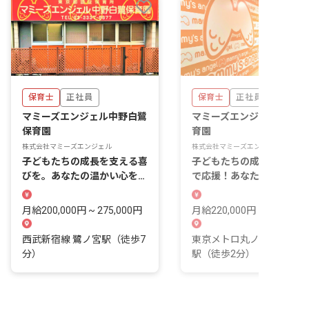
保育士
正社員
保育士
正社員
マミーズエンジェル中野白鷺
マミーズエンジェル新中野
保育園
育園
株式会社マミーズエンジェル
株式会社マミーズエンジェル
子どもたちの成長を支える喜
子どもたちの成長を一番近
びを。あなたの温かい心を活
で応援！あなたの温かい心
かしませんか？
輝く場所がここにあります
月給200,000円 ~ 275,000円
月給220,000円 ~ 250,000
西武新宿線 鷺ノ宮駅（徒歩7
東京メトロ丸ノ内線 新中
分）
駅（徒歩2分）