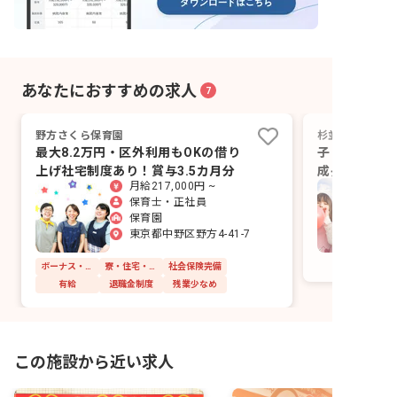
あなたにおすすめの求人
7
野方さくら保育園
杉並さゆり保育
最大8.2万円・区外利用もOKの借り
子どもたちの
上げ社宅制度あり！賞与3.5カ月分
成長も応援し
月給217,000円 ~
保育士・正社員
保育園
東京都中野区野方4-41-7
ボーナス・賞与あり
寮・住宅・家賃補助あり
社会保険完備
有給
退職金制度
残業少なめ
この施設から近い求人