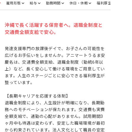
雇用形態
給与
勤務時間
休日・休暇
福利厚生
沖縄で長く活躍する保育者へ。退職金制度と
交通費全額支給で安心。
発達支援専門の放課後デイで、お子さんの可能性を
広げるお手伝いをしませんか。アニマートうるま安
慶名は、交通費全額支給、退職金制度（勤続6年以
上）など、長く安心して働ける環境をご用意してい
ます。人生のステージごとに安心できる福利厚生が
整っています。

【長期キャリアを応援する体制】

退職金制度により、人生設計が明確になり、長期勤
務へのモチベーションが保たれます。交通費も実費
全額支給で、通勤の心配がありません。試用期間3
ヶ月中も待遇は変わらず、安定した職場環境が最初
から約束されています。法人文化として職員の安定