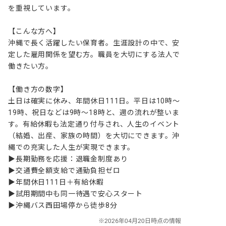
を重視しています。

【こんな方へ】

沖縄で長く活躍したい保育者。生涯設計の中で、安
定した雇用関係を望む方。職員を大切にする法人で
働きたい方。

【働き方の数字】

土日は確実に休み、年間休日111日。平日は10時～
19時、祝日などは9時～18時と、週の流れが整いま
す。有給休暇も法定通り付与され、人生のイベント
（結婚、出産、家族の時間）を大切にできます。沖
縄での充実した人生が実現できます。

▶長期勤務を応援：退職金制度あり

▶交通費全額支給で通勤負担ゼロ

▶年間休日111日＋有給休暇

▶試用期間中も同一待遇で安心スタート

▶沖縄バス西田場停から徒歩8分