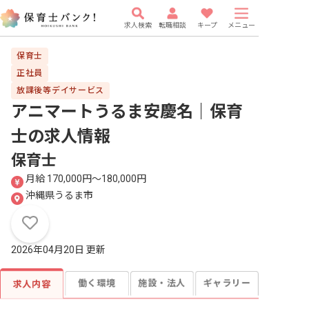
求人検索
転職相談
キープ
メニュー
保育士
正社員
放課後等デイサービス
アニマートうるま安慶名｜保育
士
の求人情報
保育士
月給 170,000円〜180,000円
沖縄県うるま市
2026年04月20日 更新
働く環境
施設・法人
ギャラリー
求人内容