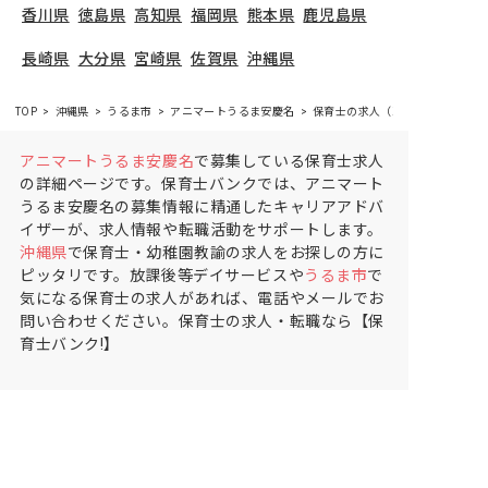
香川県
徳島県
高知県
福岡県
熊本県
鹿児島県
長崎県
大分県
宮崎県
佐賀県
沖縄県
TOP
沖縄県
うるま市
アニマートうるま安慶名
保育士の求人（正社員）
アニマートうるま安慶名
で募集している保育士求人
の詳細ページです。保育士バンクでは、アニマート
うるま安慶名の募集情報に精通したキャリアアドバ
イザーが、求人情報や転職活動をサポートします。
沖縄県
で保育士・幼稚園教諭の求人をお探しの方に
ピッタリです。放課後等デイサービスや
うるま市
で
気になる保育士の求人があれば、電話やメールでお
問い合わせください。保育士の求人・転職なら【保
育士バンク!】
保育士バンク！は
あなたに合う職場を一緒にお探ししま