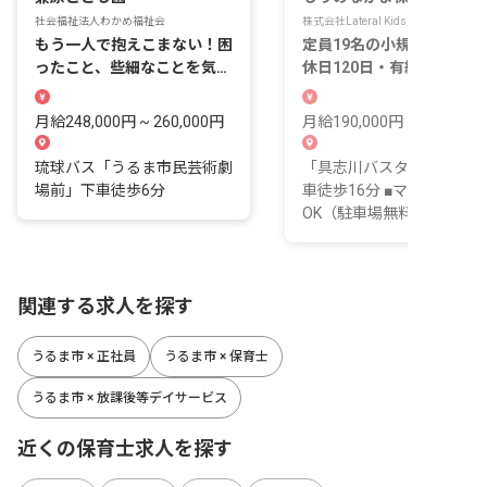
社会福祉法人わかめ福祉会
株式会社Lateral Kids／株式会社トム
もう一人で抱えこまない！困
定員19名の小規模園！年間
ったこと、些細なことを気軽
休日120日・有給休暇の取
に相談できる環境♪
率は95％以上
月給248,000円 ~ 260,000円
月給190,000円 ~ 272,000
琉球バス「うるま市民芸術劇
「具志川バスターミナル」
場前」下車徒歩6分
車徒歩16分 ■マイカー通勤
OK（駐車場無料）
関連する求人を探す
うるま市 × 正社員
うるま市 × 保育士
うるま市 × 放課後等デイサービス
近くの保育士求人を探す