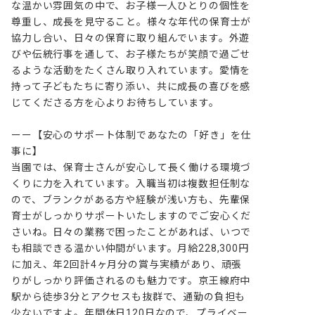
な温かい雰囲気の中で、お子様一人ひとりの個性を
尊重し、成長を見守ること。様々な年代の保育士が
協力し合い、日々の保育に取り組んでいます。外遊
びや伝統行事を通して、お子様たちが笑顔で過ごせ
るような活動をたくさん取り入れています。愛情を
持って子どもたちに寄り添い、共に成長の喜びを感
じてくださる方を心よりお待ちしています。

ーー【安心のサポート体制であなたの「好き」を仕
事に】

当園では、保育士さんが安心して長く働ける環境づ
くりに力を入れています。入職当初は複数担任制な
ので、ブランクがある方や経験が浅い方も、先輩保
育士がしっかりサポートいたしますのでご安心くだ
さいね。日々の業務で困ったことがあれば、いつで
も相談できる温かい仲間がいます。月給228,300円
に加え、年2回計4ヶ月分の賞与実績があり、頑張
りがしっかり評価されるのも魅力です。京王線府中
駅から徒歩3分とアクセスも抜群で、通勤の負担も
少ないですよ。年間休日120日なので、プライベー