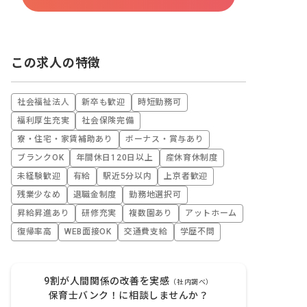
この求人の特徴
社会福祉法人
新卒も歓迎
時短勤務可
福利厚生充実
社会保険完備
寮・住宅・家賃補助あり
ボーナス・賞与あり
ブランクOK
年間休日120日以上
産休育休制度
未経験歓迎
有給
駅近5分以内
上京者歓迎
残業少なめ
退職金制度
勤務地選択可
昇給昇進あり
研修充実
複数園あり
アットホーム
復帰率高
WEB面接OK
交通費支給
学歴不問
9割が人間関係の改善を実感
（社内調べ）
保育士バンク！に相談しませんか？