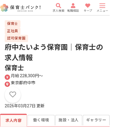
求人検索
転職相談
キープ
メニュー
保育士
正社員
認可保育園
府中たいよう保育園｜保育士
の
求人情報
保育士
月給 228,300円〜
東京都府中市
2026年03月27日 更新
働く環境
施設・法人
ギャラリー
求人内容