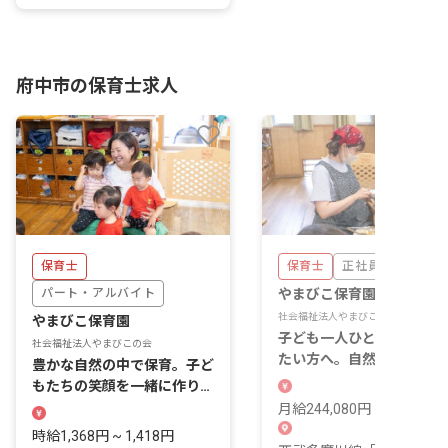
府中市の保育士求人
保育士
保育士
正社員
パート・アルバイト
やまびこ保育園
社会福祉法人やまびこの会
やまびこ保育園
子ども一人ひとりに向き合
社会福祉法人やまびこの会
たい方へ。自然と触れあえ
豊かな自然の中で保育。子ど
環境で働きませんか
もたちの笑顔を一緒に作りま
せんか？
月給244,080円 ~ 256,080
時給1,368円 ~ 1,418円