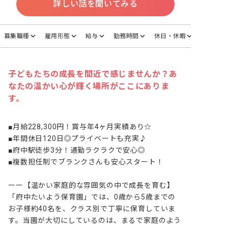
詳しい話を聞いてみる
募集職種
雇用形態
給与
勤務時間
休日・休暇
子どもたちの成長を間近で感じませんか？あ
なたの温かい心が輝く場所がここにありま
す。
■月給228,300円！賞与年4ヶ月実績あり☆

■年間休日120日◎プライベートも充実♪

■府中駅徒歩3分！通勤ラクラクで安心◎

■複数担任制でブランクさんも安心スタート！

ーー【温かい家庭的な雰囲気の中で成長を育む】

「府中たいよう保育園」では、0歳から5歳までの
お子様約40名を、クラス別で丁寧に保育していま
す。当園が大切にしているのは、まるで家庭のよう