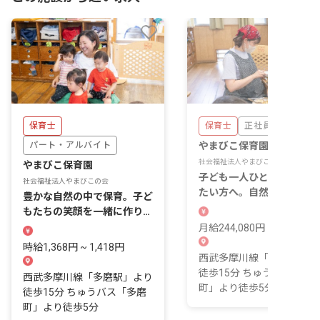
保育士
保育士
正社員
パート・アルバイト
やまびこ保育園
社会福祉法人やまびこの会
やまびこ保育園
子ども一人ひとりに向き合
社会福祉法人やまびこの会
たい方へ。自然と触れあえ
豊かな自然の中で保育。子ど
環境で働きませんか
もたちの笑顔を一緒に作りま
せんか？
月給244,080円 ~ 256,080
時給1,368円 ~ 1,418円
西武多摩川線「多磨駅」よ
徒歩15分 ちゅうバス「多
西武多摩川線「多磨駅」より
町」より徒歩5分
徒歩15分 ちゅうバス「多磨
町」より徒歩5分