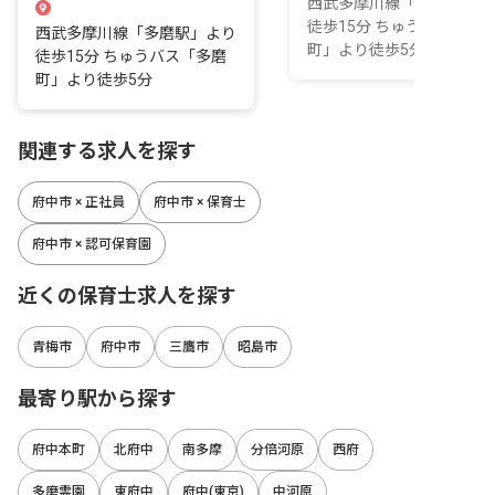
西武多摩川線「多磨駅」よ
徒歩15分 ちゅうバス「多
西武多摩川線「多磨駅」より
町」より徒歩5分
徒歩15分 ちゅうバス「多磨
町」より徒歩5分
関連する求人を探す
府中市 × 正社員
府中市 × 保育士
府中市 × 認可保育園
近くの保育士求人を探す
青梅市
府中市
三鷹市
昭島市
最寄り駅から探す
府中本町
北府中
南多摩
分倍河原
西府
多磨霊園
東府中
府中(東京)
中河原