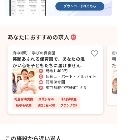
あなたにおすすめの求人
10
府中緑町・学びの保育園
府中めぐみ保育
笑顔あふれる保育園で、あなたの温
朝の通勤を、
かい心を子どもたちに届けません
たへ。府中駅
時給1,400円 ~
か？新しい一歩を応援します。
保育士・パート・アルバイト
認可保育園
東京都府中市緑町1-6-3
社会保険完備
残業少なめ
未経験歓迎
新卒も歓迎
週2.3日~OK
ブランクOK
この施設から近い求人