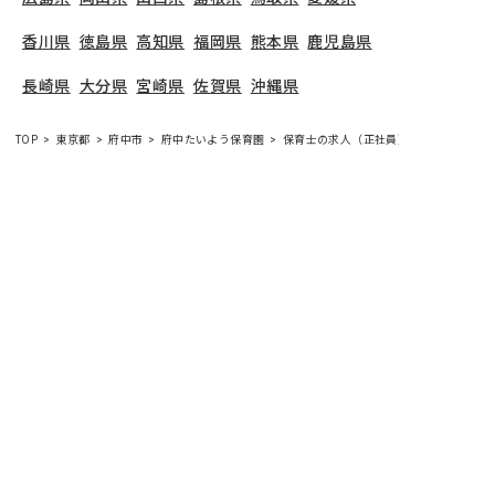
香川県
徳島県
高知県
福岡県
熊本県
鹿児島県
長崎県
大分県
宮崎県
佐賀県
沖縄県
TOP
東京都
府中市
府中たいよう保育園
保育士の求人（正社員）
府中たいよう保育園
で募集している保育士求人の詳
細ページです。保育士バンクでは、府中たいよう保
育園の募集情報に精通したキャリアアドバイザー
が、求人情報や転職活動をサポートします。
東京都
で保育士・幼稚園教諭の求人をお探しの方にピッタ
リです。認可保育園や
府中市
で気になる保育士の求
人があれば、電話やメールでお問い合わせくださ
い。保育士の求人・転職なら【保育士バンク!】
保育士バンク！は
あなたに合う職場を一緒にお探ししま