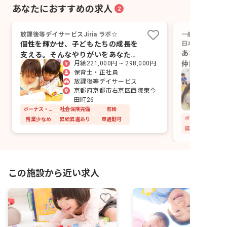
あなたにおすすめの求人
2
放課後等デイサービスJiria ラボ☆
一般財団法人日
個性を輝かせ、子どもたちの成長を
日本バプテスト
あなたあなた
支える。そんなやりがいをあなた
仲間と一緒に
月給221,000円 ~ 298,000円
に。
保育士・正社員
ましょう。
放課後等デイサービス
京都府京都市右京区西院東今
田町26
ボーナス・賞与あり
社会保険完備
有給
残業少なめ
昇給昇進あり
車通勤可
福利厚生充実
この施設から近い求人