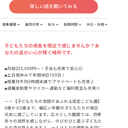
詳しい話を聞いてみる
募集職種
雇用形態
給与
勤務時間
休日・休暇
子どもたちの成長を間近で感じませんか？あ
なたの温かい心が輝く場所です。
■月給225,500円～！手当も充実で安心◎

■土日祝休みで年間休日103日！

■残業月平均5時間未満でプライベートも充実♪

■退職金制度やマイカー通勤など福利厚生も充実☆

ーー【子どもたちの笑顔があふれる認定こども園】

0歳から5歳まで、幅広い年齢の子どもたちが毎日
元気に過ごしています。広々とした園庭では、四季
折々の自然を感じながら、のびのびと遊ぶ子どもた
ちの姿が見られますよ。一人ひとりの個性を大切に