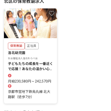
北区の保育教諭求人
保育教諭
正社員
洛北幼児園
社会福祉法人洛北わらべ会
子どもたちの成長を一番近く
で応援！あなたの温かい心が
輝く場所がここに
月給230,580円 ~ 242,570円
京都市営地下鉄烏丸線 北大
路駅（徒歩7分）