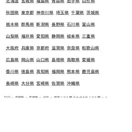
北海道
宮城県
福島県
青森県
岩手県
山形県
秋田県
東京都
神奈川県
埼玉県
千葉県
茨城県
栃木県
群馬県
新潟県
長野県
石川県
富山県
山梨県
福井県
愛知県
静岡県
岐阜県
三重県
大阪府
兵庫県
京都府
滋賀県
奈良県
和歌山県
広島県
岡山県
山口県
島根県
鳥取県
愛媛県
香川県
徳島県
高知県
福岡県
熊本県
鹿児島県
長崎県
大分県
宮崎県
佐賀県
沖縄県
TOP
京都府
京都市
北区
認定こども園 たかがみねこども園
保育教諭の求人（
認定こども園 たかがみねこども園
で募集している保
育士求人の詳細ページです。保育士バンクでは、認
定こども園 たかがみねこども園の募集情報に精通し
たキャリアアドバイザーが、求人情報や転職活動を