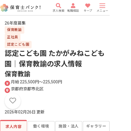
求人検索
転職相談
キープ
メニュー
26年度募集
保育教諭
正社員
認定こども園
認定こども園 たかがみねこども
園｜保育教諭
の求人情報
保育教諭
月給 225,500円〜225,500円
京都府京都市北区
2026年02月26日 更新
働く環境
施設・法人
ギャラリー
求人内容