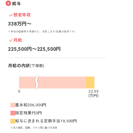
給与
想定年収
338万円〜
※年収は経験等を考慮の上、決定します(記載は目安です)
月給
225,500円〜225,500円
月給の内訳
(下限額)
0
22.55
(万円)
基本給
206,000円
固定残業代
0円
給与に含まれる定額手当
19,500円
※法人規定、経験、スキル等に基づき決定