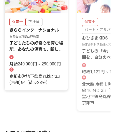
保育士
正社員
保育士
きららインターナショナル
パート・アルバイト
有限会社京都幼児教室
おひさまKIDS
子どもたちの好奇心を育む場
特定非営利活動法人和
所。あなたの保育で、新しい
子どもの「今」に寄り添う
世界を一緒に広げませんか？
間を、自分のペースで積み
ねる。
月給240,000円 ~ 290,000円
時給1,122円 ~ 1,200円
京都市営地下鉄烏丸線 北山
(京都)駅（徒歩28分）
北大路 京都市営地下鉄烏
線 16 分 北山（京都） 京
営地下鉄烏丸線 22 分 鞍馬
京都市...