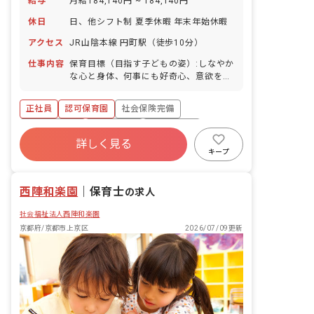
給与
月給184,140円 ~ 184,140円
休日
日、他シフト制 夏季休暇 年末年始休暇
アクセス
JR山陰本線 円町駅（徒歩10分）
仕事内容
保育目標（目指す子どもの姿）:しなやか
な心と身体、何事にも好奇心、意欲をも
ち、思いやりの心と生きる力があふれる
子どもを育みます。 保育業務全般:健康
正社員
認可保育園
社会保険完備
状態確認、外遊び、お散歩、室内遊びな
どの指導、申し送りノート確認、事務作
福利厚生充実
退職金制度
残業少なめ
業、環境設定保育、消毒作業等保育に付
詳しく見る
昇給昇進あり
産休育休制度
車通勤可
随する作業 ■園児年齢層：0～5歳児 ■園
キープ
庭有無：あり
未経験歓迎
西陣和楽園
｜
保育士
の求人
社会福祉法人西陣和楽園
京都府/京都市上京区
2026/07/09更新