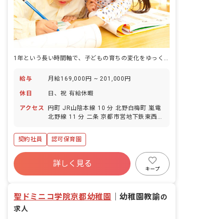
1年という長い時間軸で、子どもの育ちの変化をゆっくり見守れる保育園です。
給与
月給169,000円 ~ 201,000円
休日
日、祝 有給休暇
アクセス
円町 JR山陰本線 10 分 北野白梅町 嵐電
北野線 11 分 二条 京都市営地下鉄東西線
14 分 二条 JR山陰本線 14 分 西大路御
池 京都市営地下鉄東西線 16 分
契約社員
認可保育園
詳しく見る
キープ
聖ドミニコ学院京都幼稚園
｜
幼稚園教諭
の
求人