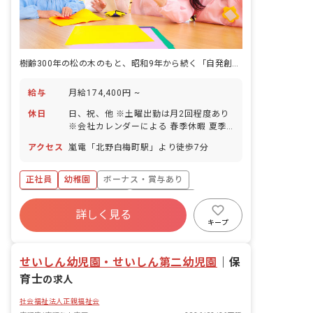
樹齢300年の松の木のもと、昭和9年から続く「自発創造の生きる力」を子どもと育みます。
給与
月給174,400円 ~
休日
日、祝、他 ※土曜出勤は月2回程度あり
※会社カレンダーによる 春季休暇 夏季
休暇 年末年始休暇 有給休暇（法定通
アクセス
嵐電「北野白梅町駅」より徒歩7分
り） 年間休日数118日
正社員
幼稚園
ボーナス・賞与あり
寮・住宅・家賃補助あり
社会保険完備
詳しく見る
有給
福利厚生充実
退職金制度
キープ
昇給昇進あり
せいしん幼児園・せいしん第二幼児園
｜
保
育士
の求人
社会福祉法人正親福祉会