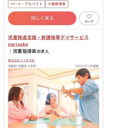
パート・アルバイト
小規模保育
詳しく見る
キープ
児童発達支援・放課後等デイサービス
narisuke
｜
児童指導員
の求人
株式会社うさぎの杜
京都府/京都市上京区
2026/07/09更新