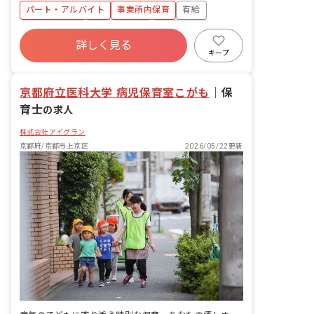
す。 ・食事・睡眠・排泄・清潔・衣類の
パート・アルバイト
事業所内保育
有給
着脱等 ・集団生活を通じた社会性の装着
・行事の計画・実行、お知らせの作成
福利厚生充実
産休育休制度
未経験歓迎
詳しく見る
研修充実
WEB面接OK
複数園あり
キープ
ブランクOK
京都府立医科大学 病児保育室こがも
｜
保
育士
の求人
株式会社アイグラン
京都府/京都市上京区
2026/05/22更新