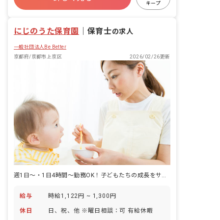
キープ
退職金制度
残業少なめ
社会福祉法人
車通勤可
にじのうた保育園
｜
保育士
の求人
一般社団法人Be Better
京都府/京都市上京区
2026/02/26更新
週1日～・1日4時間～勤務OK！子どもたちの成長をサポートしませんか
給与
時給1,122円 ~ 1,300円
休日
日、祝、他 ※曜日相談：可 有給休暇