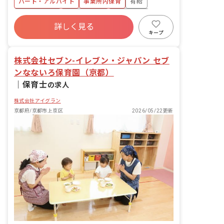
パート・アルバイト
事業所内保育
有給
昼寝、お着替えなどをお任せします。ご
病気のお子さん中心なので外遊びなどの
福利厚生充実
産休育休制度
未経験歓迎
機会はほぼなく、なるべく安静にさせて
詳しく見る
研修充実
WEB面接OK
複数園あり
あげることが大切です。
キープ
ブランクOK
株式会社セブン-イレブン・ジャパン セブ
ンなないろ保育園（京都）
｜
保育士
の求人
株式会社アイグラン
京都府/京都市上京区
2026/05/22更新