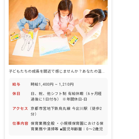
子どもたちの成長を間近で感じませんか？あなたの温かい手が未来を育みます。
給与
時給1,400円 ~ 1,210円
休日
日、祝、他シフト制 有給休暇（6ヶ月経
過後に1日付与） ※年間休日-日
アクセス
京都市営地下鉄烏丸線 今出川駅（徒歩2
分）
仕事内容
保育業務全般 ・小規模保育園における保
育業務や清掃等 ■園児年齢層：0～2歳児