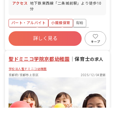
アクセス
地下鉄東西線「二条城前駅」より徒歩10
分
パート・アルバイト
小規模保育
有給
乳児保育のみ
未経験歓迎
週2.3日~OK
詳しく見る
交通費支給
キープ
聖ドミニコ学院京都幼稚園
｜
保育士
の求人
学校法人聖ドミニコ幼稚園
京都府/京都市上京区
2025/12/04更新
非公開の求人多数！ 紹介登録はこちら
京都市上京区の求人を紹介してもらう