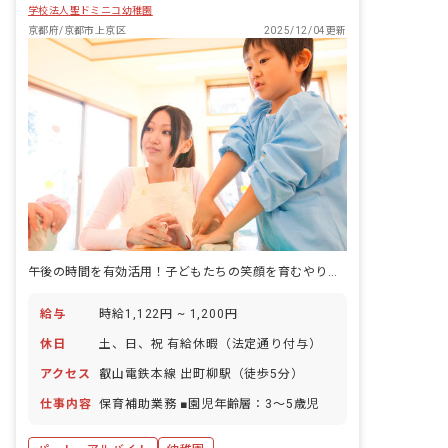
学校法人聖ドミニコ幼稚園
京都府/京都市上京区
2025/12/04更新
午後の時間を有効活用！子どもたちの笑顔を育むやりがいをあなたに。
給与
時給1,122円 ~ 1,200円
休日
土、日、祝 有給休暇（法定通り付与）
アクセス
叡山電鉄本線 出町柳駅（徒歩5分）
仕事内容
保育補助業務 ■園児年齢層：3～5歳児