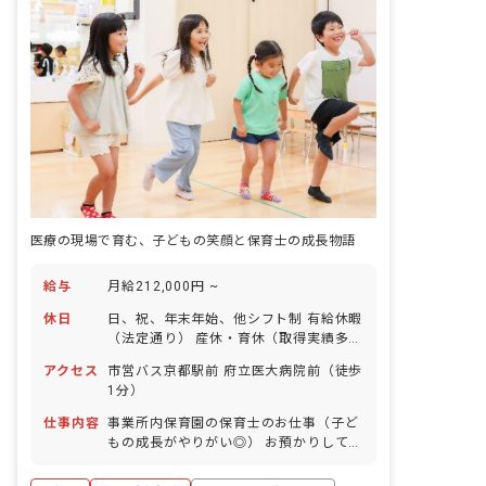
医療の現場で育む、子どもの笑顔と保育士の成長物語
給与
月給212,000円 ~
休日
日、祝、年末年始、他シフト制 有給休暇
（法定通り） 産休・育休（取得実績多
数） 介護休業 慶弔休暇 ※年間休日107
アクセス
市営バス京都駅前 府立医大病院前（徒歩
日
1分）
仕事内容
事業所内保育園の保育士のお仕事（子ど
もの成長がやりがい◎） お預かりしてい
る子ども達についてお世話をお願いしま
す。 ・食事・睡眠・排泄・清潔・衣類の