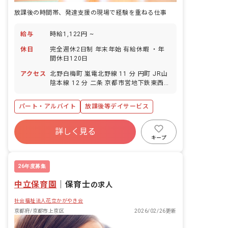
放課後の時間帯、発達支援の現場で経験を重ねる仕事
給与
時給1,122円 ~
休日
完全週休2日制 年末年始 有給休暇 ・年
間休日120日
アクセス
北野白梅町 嵐電北野線 11 分 円町 JR山
陰本線 12 分 二条 京都市営地下鉄東西線
17 分 二条 JR山陰本線 17 分 等持院・
立命館大学衣笠キャンパス前 嵐電北野線
パート・アルバイト
放課後等デイサービス
18 分
詳しく見る
キープ
26年度募集
中立保育園
｜
保育士
の求人
社会福祉法人花立かがやき会
京都府/京都市上京区
2026/02/26更新