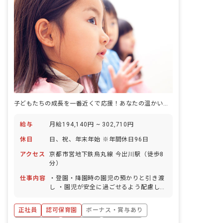
子どもたちの成長を一番近くで応援！あなたの温かい心が輝く場所です。
給与
月給194,140円 ~ 302,710円
休日
日、祝、年末年始 ※年間休日96日
アクセス
京都市営地下鉄烏丸線 今出川駅（徒歩8
分）
仕事内容
・登園・降園時の園児の預かりと引き渡
し ・園児が安全に過ごせるよう配慮しな
がら、遊びのサポート ・園児の身の回り
のお世話（着替え、排泄補助など） ・食
正社員
認可保育園
ボーナス・賞与あり
事やおやつの準備、配膳、片付け ・その