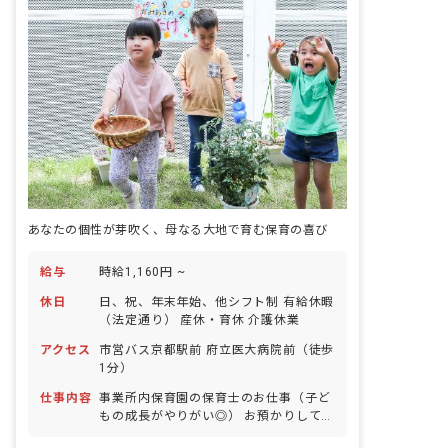
あなたの個性が芽吹く、母なる大地で育む保育の喜び
給与
時給1,160円 ~
休日
日、祝、年末年始、他シフト制 有給休暇
（法定通り） 産休・育休 介護休業
アクセス
市営バス京都駅前 府立医大病院前（徒歩
1分）
仕事内容
事業所内保育園の保育士のお仕事（子ど
もの成長がやりがい◎） お預かりしてい
る子ども達についてお世話をお願いしま