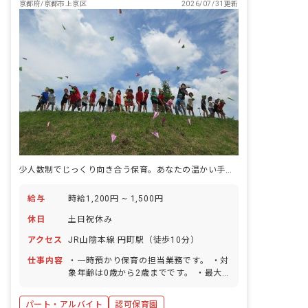
京都府/京都市上京区
2026/07/31更新
少人数制でじっくり向き合う保育。あなたの温かい手が、子どもたちの未来を育みます。
給与
時給1,200円 ~ 1,500円
休日
土日祝休み
アクセス
JR山陰本線 円町駅（徒歩10分）
仕事内容
・一時預かり保育の担当業務です。 ・対
象年齢は0歳から2歳までです。 ・最大
10名までの少人数クラスで、園児一人ひ
とりとゆったりと関わることができま
パート・アルバイト
認可保育園