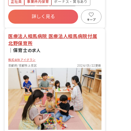
正社員
事業所内保育
ボーナス・賞与あり
着脱等 ・集団生活を通じた社会性の装着
・行事の計画・実行、お知らせの作成
社会保険完備
有給
福利厚生充実
詳しく見る
退職金制度
昇給昇進あり
産休育休制度
キープ
未経験歓迎
医療法人相馬病院 医療法人相馬病院付属
北野保育所
｜
保育士
の求人
株式会社アイグラン
京都府/京都市上京区
2026/05/22更新