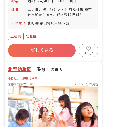
給与
月給174,500円 ~ 183,800円
休日
土、日、祝、他シフト制 有給休暇 ※有
休支給要件:6ヶ月経過後10日付与
アクセス
出町柳 叡山電鉄本線 5 分
正社員
幼稚園
詳しく見る
キープ
北野幼稚園
｜
保育士
の求人
学校法人北野萬松学園
京都府/京都市上京区
2026/07/09更新