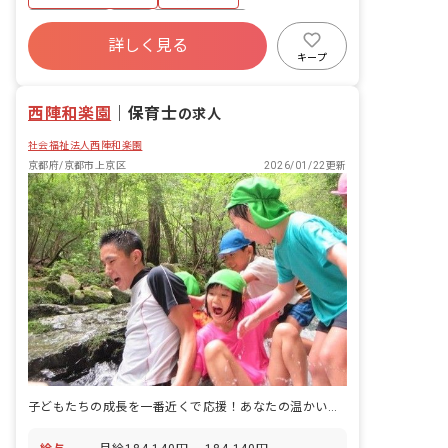
す。 ■園児年齢層：0～5歳児 ■園庭有
無：あり
土日祝休み
有給
社会福祉法人
詳しく見る
車通勤可
週2.3日~OK
設備充実
キープ
交通費支給
西陣和楽園
｜
保育士
の求人
社会福祉法人西陣和楽園
京都府/京都市上京区
2026/01/22更新
子どもたちの成長を一番近くで応援！あなたの温かい心が輝く場所がここにあります。