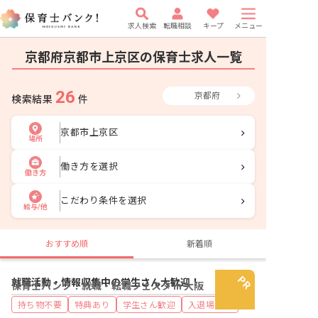
求人検索
転職相談
キープ
メニュー
京都府京都市上京区の保育士求人一覧
26
京都府
検索結果
件
京都市上京区
場所
働き方を選択
働き方
こだわり条件を選択
給与/他
おすすめ順
新着順
就職活動・情報収集中の学生さん大歓迎！
保育士バンク！就職・転職フェスタ in 大阪
持ち物不要
特典あり
学生さん歓迎
入退場自由