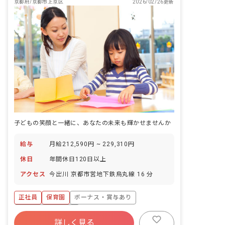
京都府/京都市上京区
2026/02/26更新
子どもの笑顔と一緒に、あなたの未来も輝かせませんか
給与
月給212,590円 ~ 229,310円
休日
年間休日120日以上
アクセス
今出川 京都市営地下鉄烏丸線 16 分
正社員
保育園
ボーナス・賞与あり
年間休日120日以上
詳しく見る
寮・住宅・家賃補助あり
社会保険完備