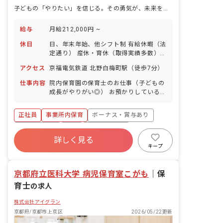
子どもの「やりたい」を信じる。その勇気が、未来を創る鍵になる。
給与
月給212,000円 ~
休日
日、年末年始、他シフト制 有給休暇（法
定通り） 産休・育休（取得実績多数）
介護休業 慶弔休暇 ※年間休日107日
アクセス
京福電気鉄道 北野白梅町駅（徒歩7分）
仕事内容
院内保育園の保育士のお仕事（子どもの
成長がやりがい◎） お預かりしている子
ども達についてお世話をお願いします ・
食事・睡眠・排泄・清潔・衣類の着脱等
正社員
事業所内保育
ボーナス・賞与あり
・集団生活を通じた社会性の装着 ・行事
の計画・実行、お知らせの作成
社会保険完備
有給
福利厚生充実
詳しく見る
退職金制度
昇給昇進あり
産休育休制度
キープ
未経験歓迎
京都府立医科大学 病児保育室こがも
｜
保
育士
の求人
株式会社アイグラン
京都府/京都市上京区
2026/05/22更新