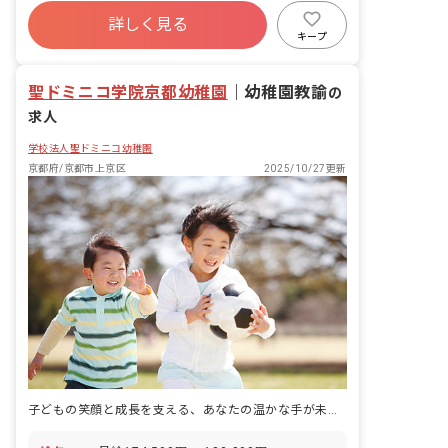
他、日常の保育業務全般
社会保険完備
退職金制度
残業少なめ
詳しく見る
交通費支給
キープ
聖ドミニコ学院京都幼稚園
｜
幼稚園教諭
の
求人
学校法人聖ドミニコ幼稚園
京都府/京都市上京区
2025/10/27更新
子どもの笑顔と成長を支える、あなたの温かな手が未来を拓く