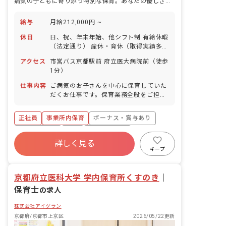
病気の子どもに寄り添う特別な保育。あなたの優しさが、小さな安心になる場所。
給与
月給212,000円 ~
休日
日、祝、年末年始、他シフト制 有給休暇
（法定通り） 産休・育休（取得実績多
数） 介護休業 慶弔休暇 ※年間休日107
アクセス
市営バス京都駅前 府立医大病院前（徒歩
日
1分）
仕事内容
ご病気のお子さんを中心に保育していた
だくお仕事です。保育業務全般をご担当
していただきます。具体的には、一緒に
絵本を読んだり、お食事のサポートやお
正社員
事業所内保育
ボーナス・賞与あり
昼寝、お着替えなどをお任せします。ご
病気のお子さん中心なので外遊びなどの
社会保険完備
有給
福利厚生充実
機会はほぼなく、なるべく安静にさせて
詳しく見る
退職金制度
昇給昇進あり
産休育休制度
あげることが大切です。
キープ
未経験歓迎
京都府立医科大学 学内保育所くすのき
｜
保育士
の求人
株式会社アイグラン
京都府/京都市上京区
2026/05/22更新