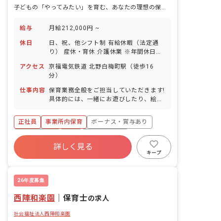
子どもの「やってみたい」を育む、あなたの理想の保育がここで実現
給与
月給212,000円 ~
休日
日、祝、他シフト制 有給休暇（法定通
り） 産休・育休 介護休業 ※年間休日
107日
アクセス
京福電気鉄道 北野白梅町駅（徒歩16
分）
仕事内容
保育業務全般をご担当していただきます!
具体的には、一緒にお遊びしたり、絵本
を読んだり、園児のお食事のサポートや
お昼寝、お着替え、お散歩などをお任せ
正社員
事業所内保育
ボーナス・賞与あり
します!
社会保険完備
有給
福利厚生充実
詳しく見る
退職金制度
昇給昇進あり
産休育休制度
キープ
未経験歓迎
26年度募集
西陣和楽園
｜
保育士
の求人
社会福祉法人西陣和楽園