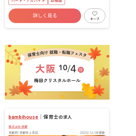
パート・アルバイト
幼稚園
詳しく見る
キープ
bambihouse
｜
保育士
の求人
株式会社悠愛
京都府/京都市上京区
2025/12/04更新