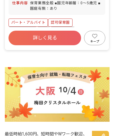
仕事内容
保育業務全般 ■園児年齢層：0～5歳児 ■
園庭有無：あり
パート・アルバイト
認可保育園
社会保険完備
有給
退職金制度
詳しく見る
残業少なめ
産休育休制度
社会福祉法人
キープ
車通勤可
未経験歓迎
最低時給1,600円、短時間やWワーク歓迎、