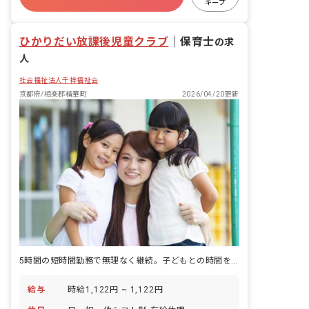
キープ
ひかりだい放課後児童クラブ
｜
保育士
の求
人
社会福祉法人千祥福祉会
京都府/相楽郡精華町
2026/04/20更新
5時間の短時間勤務で無理なく継続。子どもとの時間を大切に。
給与
時給1,122円 ~ 1,122円