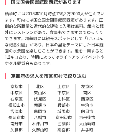
国立国会図書館関西館があります
精華町には2018年10月時点で約3万7000人が住んでい
ます。町内には国立国会図書館関西館があります。圧
倒的な所蔵量と近代的な建物で入場は無料。館内と館
外にレストランがあり、食事もできますのでゆっくり
できます。精華町には観光スポットとして「けいはん
な記念公園」があり、日本の里をテーマにした日本庭
園の水景園を楽しむことができます。池を一周すると
1.2キロあり、時期によってはライトアップイベントや
ホタル観賞会もあります。
京都府の求人を市区町村で絞り込む
京都市
北区
上京区
左京区
中京区
東山区
下京区
南区
右京区
伏見区
山科区
西京区
福知山市
舞鶴市
綾部市
宇治市
宮津市
亀岡市
城陽市
向日市
長岡京市
八幡市
京田辺市
京丹後市
南丹市
木津川市
乙訓郡
大山崎町
久世郡
久御山町
綴喜郡
井手町