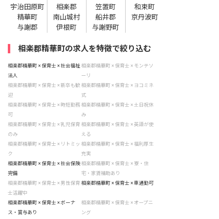
宇治田原町
相楽郡
笠置町
和束町
精華町
南山城村
船井郡
京丹波町
与謝郡
伊根町
与謝野町
相楽郡精華町の求人を特徴で絞り込む
相楽郡精華町 × 保育士 × 社会福祉
相楽郡精華町 × 保育士 × モンテソ
法人
ーリ
相楽郡精華町 × 保育士 × 新卒も歓
相楽郡精華町 × 保育士 × ヨコミネ
迎
式
相楽郡精華町 × 保育士 × 時短勤務
相楽郡精華町 × 保育士 × 土日祝休
可
み
相楽郡精華町 × 保育士 × 乳児保育
相楽郡精華町 × 保育士 × 英語が使
のみ
える
相楽郡精華町 × 保育士 × リトミッ
相楽郡精華町 × 保育士 × 福利厚生
ク
充実
相楽郡精華町 × 保育士 × 社会保険
相楽郡精華町 × 保育士 × 寮・住
完備
宅・家賃補助あり
相楽郡精華町 × 保育士 × 男性保育
相楽郡精華町 × 保育士 × 車通勤可
士活躍中
相楽郡精華町 × 保育士 × ボーナ
相楽郡精華町 × 保育士 × オープニ
ス・賞与あり
ング