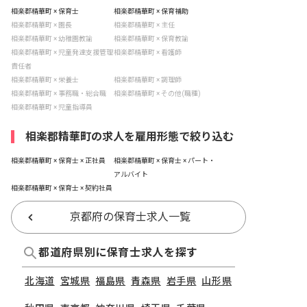
相楽郡精華町 × 保育士
相楽郡精華町 × 保育補助
相楽郡精華町 × 園長
相楽郡精華町 × 主任
相楽郡精華町 × 幼稚園教諭
相楽郡精華町 × 保育教諭
相楽郡精華町 × 児童発達支援管理
相楽郡精華町 × 看護師
責任者
相楽郡精華町 × 栄養士
相楽郡精華町 × 調理師
相楽郡精華町 × 事務職・総合職
相楽郡精華町 × その他(職種)
相楽郡精華町 × 児童指導員
相楽郡精華町の求人を雇用形態で絞り込む
相楽郡精華町 × 保育士 × 正社員
相楽郡精華町 × 保育士 × パート・
アルバイト
相楽郡精華町 × 保育士 × 契約社員
京都府の保育士求人一覧
都道府県別に保育士求人を探す
北海道
宮城県
福島県
青森県
岩手県
山形県