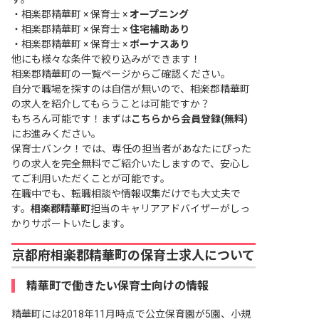
・
相楽郡精華町 × 保育士 ×
オープニング
・
相楽郡精華町 × 保育士 ×
住宅補助あり
・
相楽郡精華町 × 保育士 ×
ボーナスあり
他にも様々な条件で絞り込みができます！
相楽郡精華町の一覧ページ
からご確認ください。
自分で職場を探すのは自信が無いので、相楽郡精華町
の求人を紹介してもらうことは可能ですか？
もちろん可能です！まずは
こちらから会員登録(無料)
にお進みください。
保育士バンク！では、専任の担当者があなたにぴった
りの求人を完全無料でご紹介いたしますので、安心し
てご利用いただくことが可能です。
在職中でも、転職相談や情報収集だけでも大丈夫で
す。
相楽郡精華町
担当のキャリアアドバイザーがしっ
かりサポートいたします。
京都府相楽郡精華町の保育士求人について
精華町で働きたい保育士向けの情報
精華町には2018年11月時点で公立保育園が5園、小規