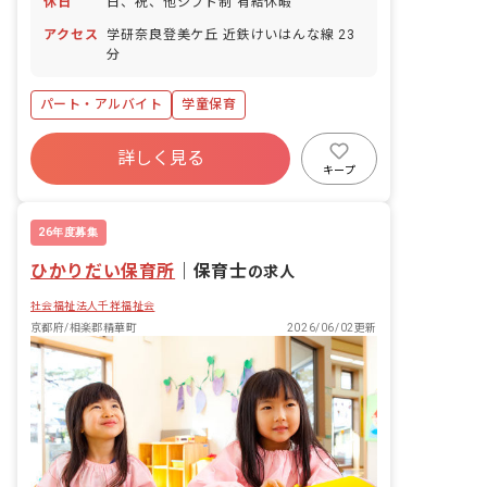
休日
日、祝、他シフト制 有給休暇
アクセス
学研奈良登美ケ丘 近鉄けいはんな線 23
分
パート・アルバイト
学童保育
詳しく見る
キープ
26年度募集
ひかりだい保育所
｜
保育士
の求人
社会福祉法人千祥福祉会
京都府/相楽郡精華町
2026/06/02更新