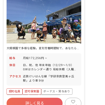
大規模園で多様な経験。変形労働時間制で、あなたらしい働き方を実現。
給与
月給172,256円 ~
休日
日、祝、他 年末年始（12/29～1/3）
GWはカレンダー通り 有給休暇（入職よ
り6カ月経過後、10日付与） 育児休業取
アクセス
近鉄けいはんな線「学研奈良登美ヶ丘
得実績あり
駅」より車９分
契約社員
認可保育園
ボーナス・賞与あり
社会保険完備
有給
産休育休制度
詳しく見る
社会福祉法人
車通勤可