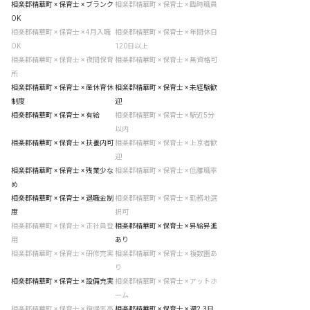
相楽郡精華町 × 保育士 × ブランク
相楽郡精華町 × 保育士 × 臨時職員
OK
相楽郡精華町 × 保育士 × 4月入職
相楽郡精華町 × 保育士 × 年間休日
OK
120日以上
相楽郡精華町 × 保育士 × 夜間保育
相楽郡精華町 × 保育士 × 無資格可
所
相楽郡精華町 × 保育士 × 産休育休
相楽郡精華町 × 保育士 × 未経験歓
制度
迎
相楽郡精華町 × 保育士 × 有給
相楽郡精華町 × 保育士 × 駅近5分
以内
相楽郡精華町 × 保育士 × 扶養内可
相楽郡精華町 × 保育士 × 上京者歓
迎
相楽郡精華町 × 保育士 × 残業少な
相楽郡精華町 × 保育士 × 低離職率
め
相楽郡精華町 × 保育士 × 退職金制
相楽郡精華町 × 保育士 × 勤務地選
度
択可
相楽郡精華町 × 保育士 × 正社員登
相楽郡精華町 × 保育士 × 昇給昇進
用
あり
相楽郡精華町 × 保育士 × 研修充実
相楽郡精華町 × 保育士 × 複数園あ
り
相楽郡精華町 × 保育士 × 設備充実
相楽郡精華町 × 保育士 × アットホ
ーム
相楽郡精華町 × 保育士 × 復帰率高
相楽郡精華町 × 保育士 × 週2.3日