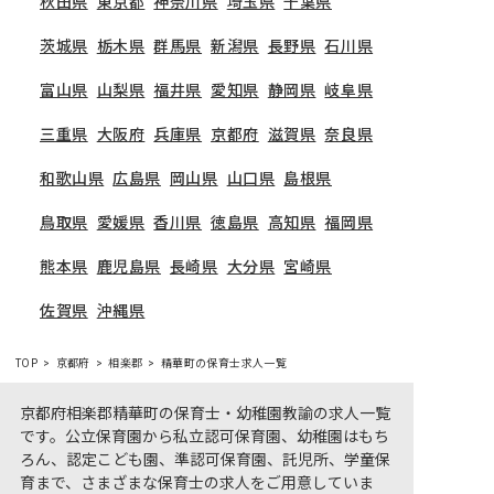
秋田県
東京都
神奈川県
埼玉県
千葉県
茨城県
栃木県
群馬県
新潟県
長野県
石川県
富山県
山梨県
福井県
愛知県
静岡県
岐阜県
三重県
大阪府
兵庫県
京都府
滋賀県
奈良県
和歌山県
広島県
岡山県
山口県
島根県
鳥取県
愛媛県
香川県
徳島県
高知県
福岡県
熊本県
鹿児島県
長崎県
大分県
宮崎県
佐賀県
沖縄県
TOP
京都府
相楽郡
精華町の保育士求人一覧
京都府相楽郡精華町の保育士・幼稚園教諭の求人一覧
です。公立保育園から私立認可保育園、幼稚園はもち
ろん、認定こども園、準認可保育園、託児所、学童保
育まで、さまざまな保育士の求人をご用意していま