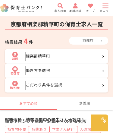
求人検索
転職相談
キープ
メニュー
京都府相楽郡精華町の保育士求人一覧
4
京都府
検索結果
件
相楽郡精華町
場所
働き方を選択
働き方
こだわり条件を選択
給与/他
おすすめ順
新着順
就職活動・情報収集中の学生さん大歓迎！
保育士バンク！就職・転職フェスタ in 大阪
持ち物不要
特典あり
学生さん歓迎
入退場自由