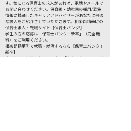
す。気になる保育士の求人があれば、電話やメールで
お問い合わせください。保育園・幼稚園の採用/募集
情報に精通したキャリアアドバイザーがあなたに最適
な求人をご紹介させていただきます。相楽郡精華町の
保育士求人・転職サイト【保育士バンク!】
学生の方の応募は「保育士バンク！新卒」（完全無
料）をご利用ください。
相楽郡精華町で就職・就活するなら【保育士バンク！
新卒】
宿泊業への転職をお考えの方は「おもてなしHR」（完
非公開の求人多数！ 紹介登録はこちら
全無料）をご利用ください。
相楽郡精華町の求人を紹介してもらう
相楽郡精華町のホテル・旅館求人・転職は【おもてな
しHR】
保育士バンク！は
あなたに合う職場を一緒にお探します
保育をよく知るアドバイザーがフルサポート
非公開求人やここだけの保育園情報が充実