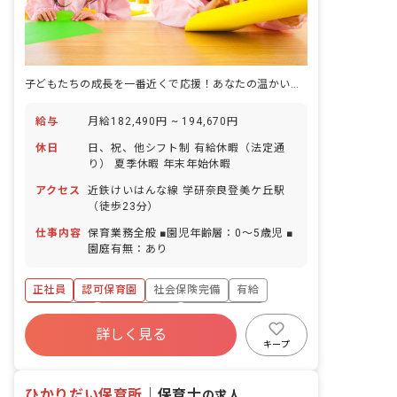
子どもたちの成長を一番近くで応援！あなたの温かい心が輝く場所です。
給与
月給182,490円 ~ 194,670円
休日
日、祝、他シフト制 有給休暇（法定通
り） 夏季休暇 年末年始休暇
アクセス
近鉄けいはんな線 学研奈良登美ケ丘駅
（徒歩23分）
仕事内容
保育業務全般 ■園児年齢層：0～5歳児 ■
園庭有無：あり
正社員
認可保育園
社会保険完備
有給
退職金制度
昇給昇進あり
社会福祉法人
詳しく見る
車通勤可
設備充実
交通費支給
キープ
ひかりだい保育所
｜
保育士
の求人