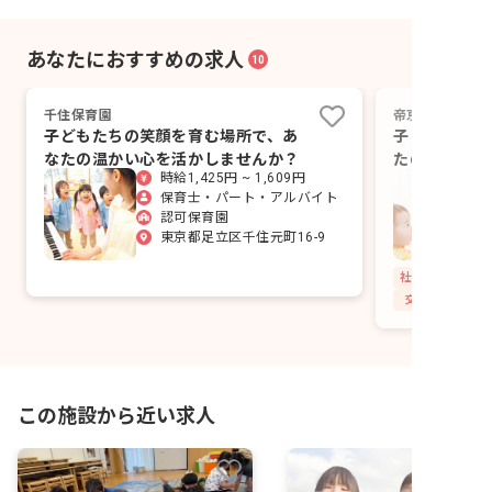
あなたにおすすめの求人
10
千住保育園
帝京科学大学千
子どもたちの笑顔を育む場所で、あ
子どもたちの
なたの温かい心を活かしませんか？
たの温かい手
時給1,425円 ~ 1,609円
ませんか？
保育士・パート・アルバイト
認可保育園
東京都足立区千住元町16-9
社会保険完備
交通費支給
この施設から近い求人