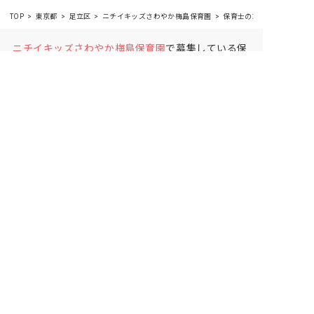
TOP
東京都
足立区
ニチイキッズさわやか梅島保育園
保育士の求人（正社員）
ニチイキッズさわやか梅島保育園
で募集している保
育士求人の詳細ページです。保育士バンクでは、ニ
チイキッズさわやか梅島保育園の募集情報に精通し
たキャリアアドバイザーが、求人情報や転職活動を
サポートします。
東京都
で保育士・幼稚園教諭の求
人をお探しの方にピッタリです。認証保育園や
足立
区
で気になる保育士の求人があれば、電話やメール
でお問い合わせください。保育士の求人・転職なら
【保育士バンク!】
保育士バンク！は
あなたに合う職場を一緒にお探ししま
す
保育をよく知るアドバイザーがフルサポート
非公開求人やここだけの保育園情報が充実