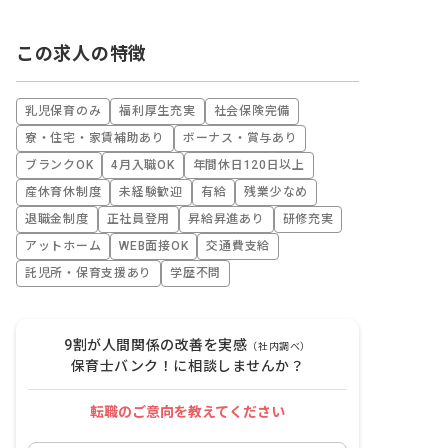
この求人の特徴
乳児保育のみ
福利厚生充実
社会保険完備
寮・住宅・家賃補助あり
ボーナス・賞与あり
ブランクOK
4月入職OK
年間休日120日以上
産休育休制度
未経験歓迎
有給
残業少なめ
退職金制度
正社員登用
昇給昇進あり
研修充実
アットホーム
WEB面接OK
交通費支給
託児所・保育支援あり
学歴不問
9割が人間関係の改善を実感
（社内調べ）
保育士バンク！に相談しませんか？
転職のご意向を教えてください