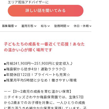
エリア担当アドバイザーに
詳しい話を聞いてみる
募集職種
雇用形態
給与
勤務時間
休日・休暇
子どもたちの成長を一番近くで応援！あなた
の温かい心が輝く場所です
■月給241,900円～251,900円と安定収入♪

■梅島駅から徒歩4分！通勤ラクラク◎

■年間休日122日！プライベートも充実☆

■残業月平均5時間と少なめ！働きやすい環境

ーー【0～2歳児の成長を育む温かい保育】

ニチイキッズさわやか梅島保育園では、生後57日
から2歳までのお子様を対象に、一人ひとりの成長
に寄り添うきめ細やかな保育を実践しています。子