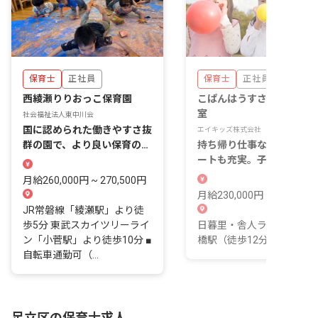
保育士
正社員
保育士
正社員
西綾瀬りりおっこ保育園
こぱんはうすさくら 本木
室
社会福祉法人東中川会
国に認められた働きやすさ抜
エイキッズ株式会社
群の園で、より良い保育の実
持ち帰り仕事なしでプライ
現を目指しませんか？
ートも充実。子どもたちの
長を支えるやりがいを感じ
月給260,000円 ~ 270,500円
せんか。
月給230,000円 ~ 350,000
JR常磐線「綾瀬駅」より徒
歩5分 東武スカイツリーライ
日暮里・舎人ライナー 扇
ン「小菅駅」より徒歩10分 ■
橋駅（徒歩12分）
自転車通勤可（...
足立区の保育士求人