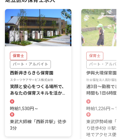
保育士
保育士
パート・アルバイト
パート・アルバイト
西新井きらきら保育園
伊興大境保育園
スターツケアサービス株式会社
社会福祉法人高砂福祉会
笑顔と安心をつくる場所で、
週3日～勤務できる方募集
あなたの保育スキルを活かし
時間も1日6時間～相談可能
ませんか
で家庭とも両立可能
時給1,530円 ~
時給1,226円 ~ 1,300円
東武大師線「西新井駅」徒歩
東武伊勢崎線「竹の塚駅」
3分
り徒歩4分 ※駅からすぐの
地でアクセス便利！ ※近く