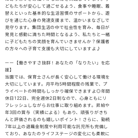
どもたちが安心して過ごせるよう、食事や睡眠、着
替えといった基本的な生活習慣のサポートから、遊
びを通じた心身の発達支援まで、温かいまなざしで
見守ります。集団生活の中で社会性を育み、毎日が
発見と感動に満ちた時間となるよう、私たちと一緒
に子どもたちの笑顔を育んでいきませんか？保護者
の方々への子育て支援も大切にしていますよ♪

ーー【働きやすさ抜群！あなたの「なりたい」を応
援】

当園では、保育士さんが長く安心して働ける環境を
大切にしています。月平均5時間程度の残業で、プ
ライベートの時間もしっかり確保できますよ◎年間
休日122日、完全週休2日制なので、心身ともにリ
フレッシュしながらお仕事に取り組めます。昇給や
年3回の賞与（実績による）もあり、頑張りがきち
んと評価されるのも嬉しいポイント！さらに、勤続
7年以上の退職金制度や利用可能な託児所も完備し
ており、あなたのライフステージの変化にも柔軟に