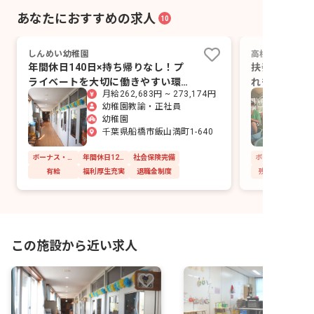
あなたにおすすめの求人
10
しんめい幼稚園
高根台文化こど
年間休日140日×持ち帰りなし！プ
扶養内、平日
ライベートを大切に働きやすい環境
れもOK！様
月給262,683円 ~ 273,174円
です
幼稚園教諭・正社員
幼稚園
千葉県船橋市飯山満町1-640
ボーナス・賞与あり
年間休日120日以上
社会保険完備
有給
福利厚生充実
退職金制度
残業少なめ
この施設から近い求人