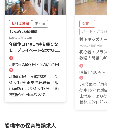
幼稚園教諭
正社員
保育士
しんめい幼稚園
パート・アルバイト
学校法人畑佐学園
神明キッズナーサリー
年間休日140日×持ち帰りな
学校法人畑佐学園
し！プライベートを大切に働
初心者・ブランクのある方
きやすい環境です
歓迎！時給1,400円と安定
入が魅力
月給262,683円 ~ 273,174円
時給1,400円 ~
JR総武線「東船橋駅」より
徒歩15分 東葉高速鉄道「飯
JR総武線「東船橋駅」よ
山満駅」より徒歩18分 「船
徒歩15分 東葉高速鉄道「
橋整形外科前バス停...
山満駅」より徒歩18分 「
橋整形外科前バス停...
船橋市の保育教諭求人