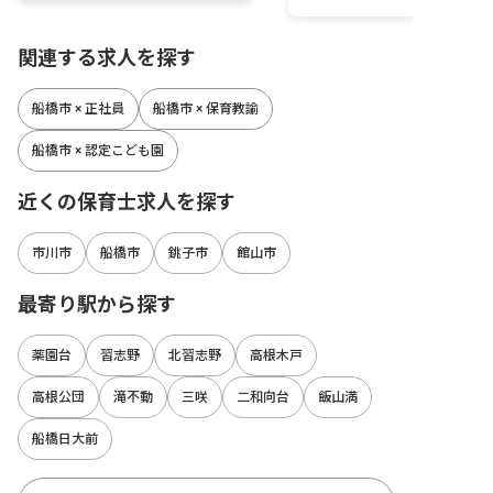
関連する求人を探す
船橋市 × 正社員
船橋市 × 保育教諭
船橋市 × 認定こども園
近くの保育士求人を探す
市川市
船橋市
銚子市
館山市
最寄り駅から探す
薬園台
習志野
北習志野
高根木戸
高根公団
滝不動
三咲
二和向台
飯山満
船橋日大前