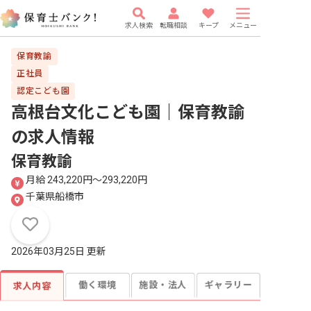
求人検索
転職相談
キープ
メニュー
保育教諭
正社員
認定こども園
高根台文化こども園｜保育教諭
の求人情報
保育教諭
月給 243,220円〜293,220円
千葉県船橋市
2026年03月25日 更新
働く環境
施設・法人
ギャラリー
求人内容