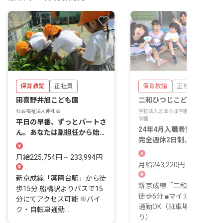
保育教諭
正社員
保育教諭
正社員
田喜野井旭こども園
二和ひつじこども園
社会福祉法人伸和会
学校法人まほろば学園／学校法人野乃
学園
平日の早番、ずっとパートさ
24年4月入職希望者も歓迎
ん。あなたは副担任から始め
完全週休2日制、借り上げ
られます。
宅制度が利用可
月給225,754円 ~ 233,994円
月給243,220円 ~ 293,220
新京成線「薬園台駅」から徒
新京成線「二和向台駅」よ
歩15分 船橋駅よりバスで15
徒歩6分 ■マイカー・自転
分にてアクセス可能 ※バイ
通勤OK（駐車場・駐輪場
ク・自転車通勤...
り）