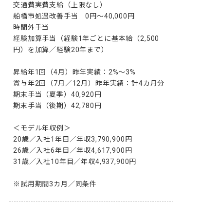
交通費実費支給（上限なし）

船橋市処遇改善手当　0円～40,000円

時間外手当

経験加算手当（経験1年ごとに基本給（2,500
円）を加算／経験20年まで）

昇給年1回（4月）昨年実績：2%～3%

賞与年2回（7月／12月）昨年実績：計4カ月分

期末手当（夏季）40,920円

期末手当（後期）42,780円

＜モデル年収例＞

20歳／入社1年目／年収3,790,900円

26歳／入社6年目／年収4,617,900円

31歳／入社10年目／年収4,937,900円

※試用期間3カ月／同条件