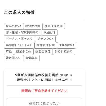
この求人の特徴
新卒も歓迎
時短勤務可
社会保険完備
寮・住宅・家賃補助あり
車通勤可
ボーナス・賞与あり
ブランクOK
年間休日120日以上
産休育休制度
未経験歓迎
有給
残業少なめ
退職金制度
昇給昇進あり
複数園あり
復帰率高
9割が人間関係の改善を実感
（社内調べ）
保育士バンク！に相談しませんか？
転職のご意向を教えてください
積極的に見つけたい