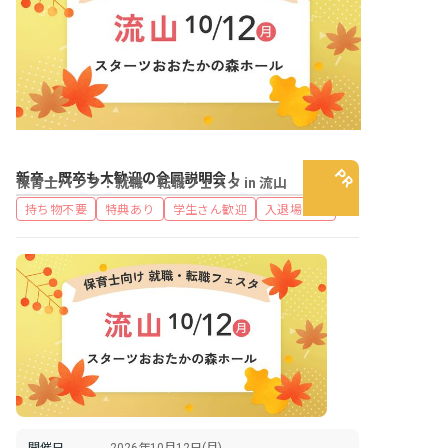
新卒・既卒も大歓迎の合同説明会！
保育士バンク！就職・転職フェスタ in 流山
持ち物不要
特典あり
学生さん歓迎
入退場自由
開催日
2026年10月12日(月)