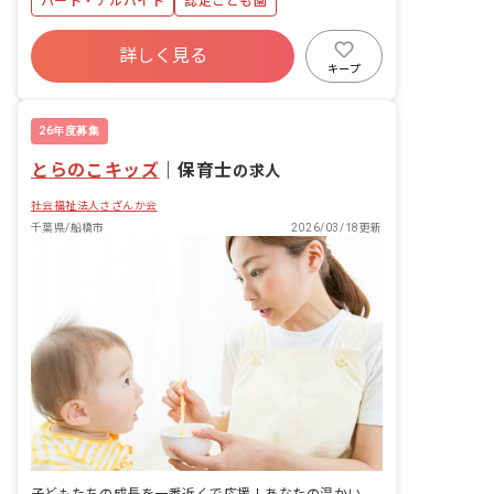
パート・アルバイト
認定こども園
詳しく見る
キープ
26年度募集
とらのこキッズ
｜
保育士
の求人
社会福祉法人さざんか会
千葉県/船橋市
2026/03/18更新