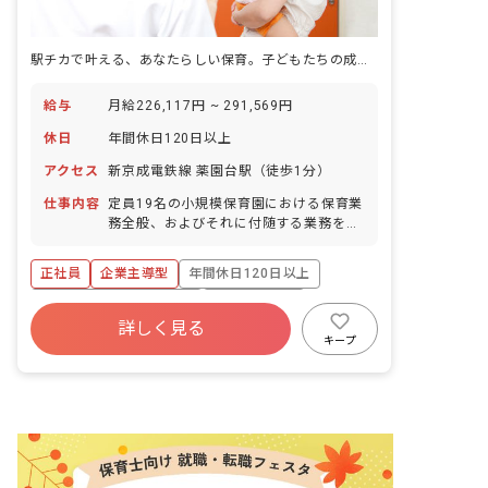
駅チカで叶える、あなたらしい保育。子どもたちの成長を間近で感じませんか？
給与
月給226,117円 ~ 291,569円
休日
年間休日120日以上
アクセス
新京成電鉄線 薬園台駅（徒歩1分）
仕事内容
定員19名の小規模保育園における保育業
務全般、およびそれに付随する業務をご
担当いただきます。 当園は企業主導型保
育園「ひまわりガーデン薬円台」とし
正社員
企業主導型
年間休日120日以上
て、自社従業員のお子様だけでなく、他
社にお勤めの方のお子様もお預かりして
寮・住宅・家賃補助あり
社会保険完備
います。 小規模ならではの特性を活か
詳しく見る
退職金制度
残業少なめ
4月入職OK
し、お子様一人ひとりに寄り添ったきめ
キープ
細やかな保育を提供しています。 ■園児
未経験歓迎
新卒も歓迎
年齢層：0～5歳児