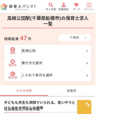
求人検索
転職相談
キープ
メニュー
高根公団駅(千葉県船橋市)の保育士求人
一覧
47
千葉県
検索結果
件
高根公団
場所
働き方を選択
働き方
こだわり条件を選択
給与/他
おすすめ順
新着順
子どもも先生も笑顔でいられる。思いやりと
けじめを大切にした保育
社会福祉法人青葉学園