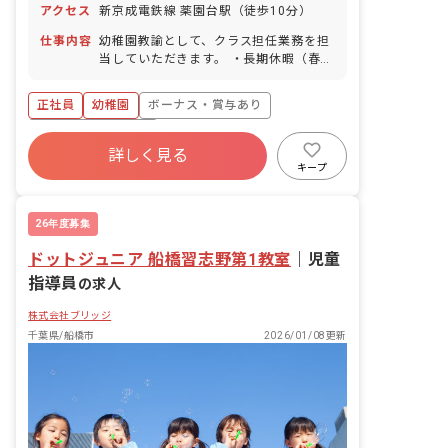
アクセス
新京成電鉄線 薬園台駅（徒歩10分）
仕事内容
幼稚園教諭として、クラス担任業務を担
当していただきます。 ・長期休暇（春・
夏・冬休み）は完全取得可能です。 ・残
業は基本的にありません。 ・子育て中の
正社員
幼稚園
ボーナス・賞与あり
職員が多く、働きやすい環境です。
年間休日120日以上
詳しく見る
寮・住宅・家賃補助あり
社会保険完備
キープ
土日祝休み
有給
残業少なめ
昇給昇進あり
26年度募集
ドットジュニア 船橋習志野第1教室
｜
児童
指導員
の求人
株式会社ブリッジ
千葉県/船橋市
2026/01/08更新