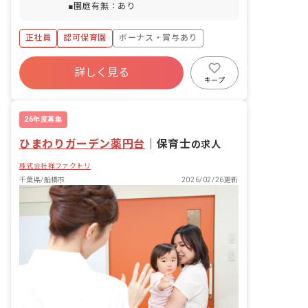
■園庭有無：あり
正社員
認可保育園
ボーナス・賞与あり
年間休日120日以上
詳しく見る
寮・住宅・家賃補助あり
社会保険完備
キープ
退職金制度
昇給昇進あり
社会福祉法人
新卒も歓迎
26年度募集
ひまわりガーデン薬円台
｜
保育士
の求人
株式会社祥ファクトリ
千葉県/船橋市
2026/02/26更新