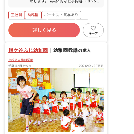
せします。 ■具体的な仕事内容 ・3～5歳
OK（駐車場完備）
児の担任業務またはフリーでの業務 ・週
案月案作成 ・その他幼稚園教諭として不
正社員
幼稚園
ボーナス・賞与あり
随する業務
年間休日120日以上
社会保険完備
有給
詳しく見る
福利厚生充実
退職金制度
昇給昇進あり
キープ
産休育休制度
鎌ケ谷ふじ幼稚園
｜
幼稚園教諭
の求人
学校法人皆川学園
千葉県/鎌ケ谷市
2026/04/20更新