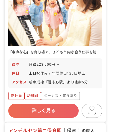
「素直な心」を育む場で、子どもと向き合う仕事を始める。
給与
月給223,000円 ~
休日
土日祝休み / 年間休日120日以上
アクセス
新京成線「習志野駅」より徒歩5分
正社員
幼稚園
ボーナス・賞与あり
年間休日120日以上
社会保険完備
詳しく見る
土日祝休み
有給
退職金制度
車通勤可
キープ
未経験歓迎
アンデルセン第二保育園
｜
保育士
の求人