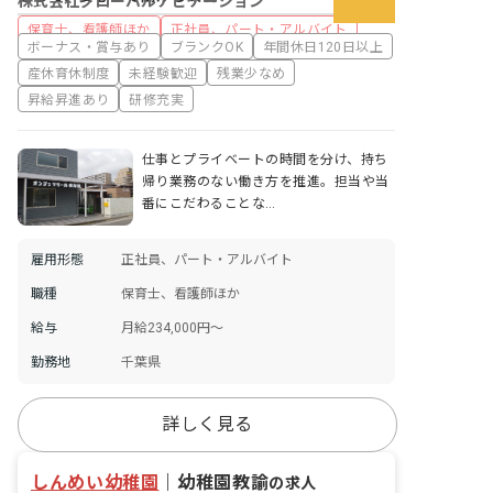
株式会社グローバルナビゲーション
保育士、看護師ほか
正社員、パート・アルバイト
ボーナス・賞与あり
ブランクOK
年間休日120日以上
産休育休制度
未経験歓迎
残業少なめ
昇給昇進あり
研修充実
仕事とプライベートの時間を分け、持ち
帰り業務のない働き方を推進。担当や当
番にこだわることな…
雇用形態
正社員、パート・アルバイト
職種
保育士、看護師ほか
給与
月給234,000円〜
勤務地
千葉県
詳しく見る
しんめい幼稚園
｜
幼稚園教諭
の求人