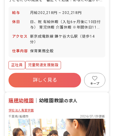
子どもたちの成長を一番近くで応援！あなたの温かい心が輝く場所がここにあります。
給与
月給202,218円 ~ 202,218円
休日
日、祝 有給休暇（入社6ヶ月後に10日付
与） 育児休暇 介護休暇 ※年間休日111
日
アクセス
新京成電鉄線 鎌ケ谷大仏駅（徒歩14
分）
仕事内容
保育業務全般
正社員
児童発達支援施設
詳しく見る
キープ
瑞穂幼稚園
｜
幼稚園教諭
の求人
学校法人青葉学園
千葉県/船橋市
2026/07/09更新