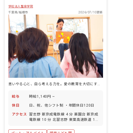
は、一人ひとりの子どもに合わせた保育
学校法人聖泉学院
です。子どもの発達段階に合わせて保育
を個別化し、興味・関心に合わせて遊び
千葉県/船橋市
2026/07/10更新
の個性を大切にします。小学校への就学
支援にも力を入れており、3歳～5歳の子
どもに就学前教育プログラム（楽しみな
がら学ぶ思考教育）を段階的に提供しま
す。
思いやる心と、自ら考える力を。愛の教育を大切にする認定こども園での保育です。
給与
時給1,140円 ~
休日
日、祝、他シフト制 ・年間休日120日
アクセス
習志野 新京成電鉄線 4 分 薬園台 新京成
電鉄線 10 分 北習志野 東葉高速鉄道 12
分 北習志野 新京成電鉄線 12 分 高根木
戸 新京成電鉄線 22 分