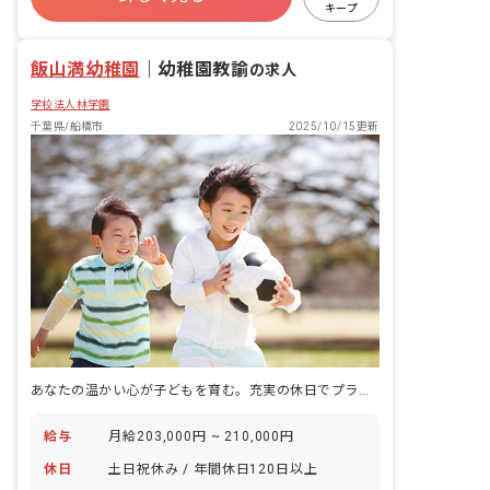
キープ
飯山満幼稚園
｜
幼稚園教諭
の求人
学校法人林学園
千葉県/船橋市
2025/10/15更新
あなたの温かい心が子どもを育む。充実の休日でプライベートも大切に！
給与
月給203,000円 ~ 210,000円
休日
土日祝休み / 年間休日120日以上