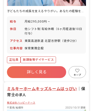
子どもたちの成長を支えるやりがい。あなたの経験を活かし、新たな挑戦を始めませんか？
給与
月給295,000円 ~
休日
他シフト制 有給休暇（6ヶ月経過後10日
付与）
アクセス
東葉高速鉄道 北習志野駅（徒歩2分）
仕事内容
保育業務全般
正社員
放課後等デイサービス
詳しく見る
キープ
ミルキーホームキッズルームはっぴい
｜
保
育士
の求人
株式会社ハッピーナース
千葉県/船橋市
2025/10/31更新