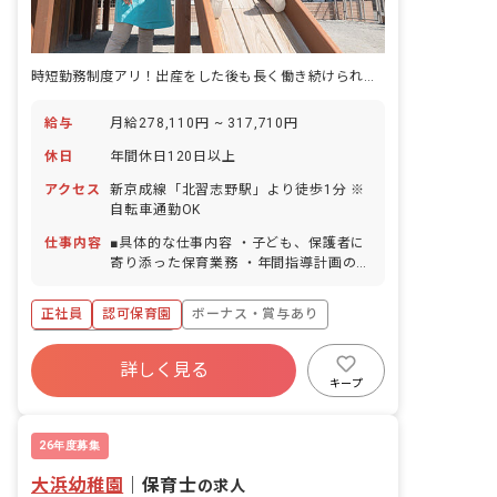
時短勤務制度アリ！出産をした後も長く働き続けられる職場です。
給与
月給278,110円 ~ 317,710円
休日
年間休日120日以上
アクセス
新京成線「北習志野駅」より徒歩1分 ※
自転車通勤OK
仕事内容
■具体的な仕事内容 ・子ども、保護者に
寄り添った保育業務 ・年間指導計画の作
成など（未経験の方はフォローします）
＜クラス定員＞ 0歳児クラス 6名 1歳
正社員
認可保育園
ボーナス・賞与あり
児クラス 10名 2歳児クラス 10名 3歳
児クラス 10名 4歳児クラス 10名 5歳
年間休日120日以上
児クラス 10名 ■保育への想い 「もう
詳しく見る
寮・住宅・家賃補助あり
社会保険完備
一つの家」をコンセプトに、落ち着いた
キープ
雰囲気や木のぬくもりを感じるような環
有給
福利厚生充実
退職金制度
境を大切にしており、少人数制保育・異
残業少なめ
年齢保育の実施などを通して一人ひとり
26年度募集
の子どもたちに寄り添った保育を行なっ
大浜幼稚園
ています。 AIAIが考える「保育の質」
｜
保育士
の求人