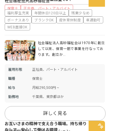
社会福祉法人高砂福祉会
保育士
正社員、パート・アルバイト
福利厚生充実
年間休日120日以上
残業少なめ
ボーナスあり
ブランクOK
産休育休制度
車通勤可
WEB面接OK
社会福祉法人高砂福祉会は1970年に創立
して以来、保育一筋で事業を行なってお
ります。創立か…
雇用形態
正社員、パート・アルバイト
職種
保育士
給与
月給290,500円 ~
勤務地
千葉県、東京都ほか
詳しく見る
お互いさまの精神で支え合う職場。持ち帰り
なしで、安心して働ける環境