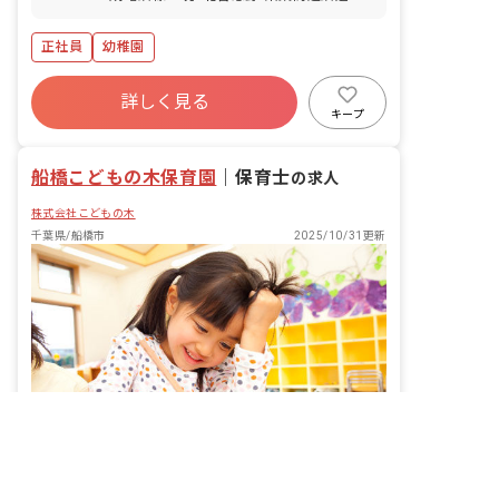
分 薬園台 新京成電鉄線 14 分 高根木戸
新京成電鉄線 18 分
正社員
幼稚園
詳しく見る
キープ
船橋こどもの木保育園
｜
保育士
の求人
株式会社こどもの木
千葉県/船橋市
2025/10/31更新
非公開の求人多数！ 紹介登録はこちら
千葉県の求人を紹介してもらう