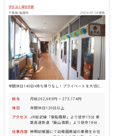
学校法人畑佐学園
千葉県/船橋市
2026/07/24更新
年間休日140日×持ち帰りなし！プライベートを大切に働きやすい環境です
給与
月給262,683円 ~ 273,174円
休日
年間休日120日以上
アクセス
JR総武線「東船橋駅」より徒歩15分 東
葉高速鉄道「飯山満駅」より徒歩18分
「船橋整形外科前バス停」下車後、徒歩
仕事内容
神明幼稚園にて幼稚園教諭の業務をお任
1分 ■マイカー・バイク・自転車通勤