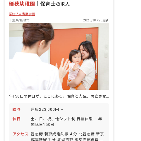
瑞穂幼稚園
｜
保育士
の求人
学校法人青葉学園
千葉県/船橋市
2026/04/20更新
年150日の休日が、ここにある。保育と人生、両立させたい人へ。
給与
月給223,000円 ~
休日
土、日、祝、他シフト制 有給休暇 ・年
間休日150日
アクセス
習志野 新京成電鉄線 4 分 北習志野 新京
成電鉄線 7 分 北習志野 東葉高速鉄道 7