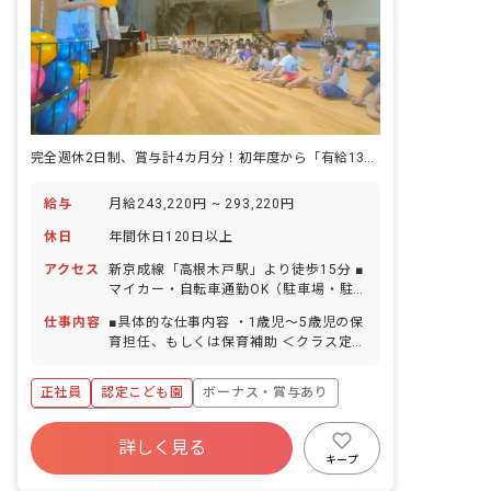
完全週休2日制、賞与計4カ月分！初年度から「有給13日」付与！
給与
月給243,220円 ~ 293,220円
休日
年間休日120日以上
アクセス
新京成線「高根木戸駅」より徒歩15分 ■
マイカー・自転車通勤OK（駐車場・駐
輪場あり）
仕事内容
■具体的な仕事内容 ・1歳児～5歳児の保
育担任、もしくは保育補助 ＜クラス定員
＞ 1歳児クラス 15名 2歳児クラス 15
名 3歳児クラス 60名 4歳児クラス 60
正社員
認定こども園
ボーナス・賞与あり
名 5歳児クラス 60名 ■保育のこだわり
・子どもたちの主体性を大切にし、一人
年間休日120日以上
ひとりの心に寄り添った保育をしていま
詳しく見る
寮・住宅・家賃補助あり
社会保険完備
す。 ・緑豊かな園庭、うさぎやチャボな
キープ
どの様々な生き物と共に生活し、命の尊
有給
退職金制度
残業少なめ