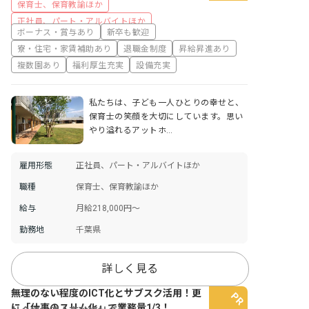
保育士、保育教諭ほか
正社員、パート・アルバイトほか
ボーナス・賞与あり
新卒も歓迎
寮・住宅・家賃補助あり
退職金制度
昇給昇進あり
複数園あり
福利厚生充実
設備充実
私たちは、子ども一人ひとりの幸せと、
保育士の笑顔を大切にしています。思い
やり溢れるアットホ…
雇用形態
正社員、パート・アルバイトほか
職種
保育士、保育教諭ほか
給与
月給218,000円～
勤務地
千葉県
詳しく見る
無理のない程度のICT化とサブスク活用！更
に「仕事のスリム化」で業務量1/3！