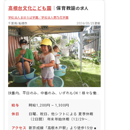
さと優しい気持ちを育みます。
昇給昇進あり
高根台文化こども園
｜
保育教諭
の求人
学校法人まほろば学園／学校法人野乃花学園
千葉県/船橋市
2026/03/25更新
扶養内、平日のみ、中番のみ、いずれもOK！様々な働き方ができます
給与
時給1,200円 ~ 1,300円
休日
日曜、祝日、他シフトによる 夏季休暇
（2日間） 年末年始休暇（12/29～
1/3） 有給休暇（取得率100％／半日単
アクセス
新京成線「高根木戸駅」より徒歩15分 ■
位での取得可／1時間単位での取得可／5