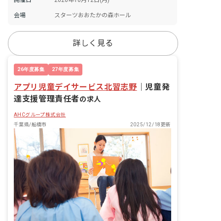
会場
スターツおおたかの森ホール
詳しく見る
26年度募集
27年度募集
アプリ児童デイサービス北習志野
｜
児童発
達支援管理責任者
の求人
AHCグループ株式会社
千葉県/船橋市
2025/12/18更新