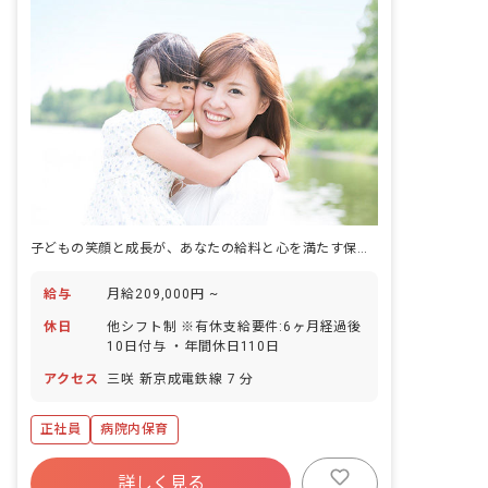
子どもの笑顔と成長が、あなたの給料と心を満たす保育の仕事
給与
月給209,000円 ~
休日
他シフト制 ※有休支給要件:6ヶ月経過後
10日付与 ・年間休日110日
アクセス
三咲 新京成電鉄線 7 分
正社員
病院内保育
詳しく見る