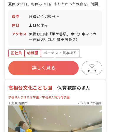
夏休み25日、冬休み15日。やりたかった保育を、時間をかけて。
給与
月給214,000円 ~
休日
土日祝休み
アクセス
東武野田線「鎌ケ谷駅」車5分 ◆マイカ
ー通勤OK（無料駐車場あり）
正社員
幼稚園
ボーナス・賞与あり
寮・住宅・家賃補助あり
社会保険完備
詳しく見る
土日祝休み
有給
退職金制度
キープ
昇給昇進あり
産休育休制度
高根台文化こども園
｜
保育教諭
の求人
学校法人まほろば学園／学校法人野乃花学園
千葉県/船橋市
2026/03/25更新