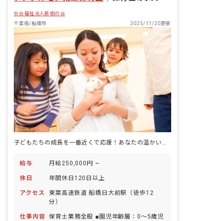
社会福祉法人新樹の会
千葉県/船橋市
2025/11/20更新
子どもたちの成長を一番近くで応援！あなたの温かい心、ここで輝かせませんか？
給与
月給250,000円 ~
休日
年間休日120日以上
アクセス
東葉高速鉄道 船橋日大前駅（徒歩12
分）
仕事内容
保育士業務全般 ■園児年齢層：0～5歳児