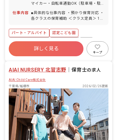
マイカー・自転車通勤OK（駐車場・駐
日以上の連休相談OK） 産前産後・育児
輪場あり）
休暇（取得率100％・復帰率100％）
仕事内容
■具体的な仕事内容 ・預かり保育対応 ・
各クラスの保育補助 ＜クラス定員＞ 1歳
児クラス 15名 2歳児クラス 15名 3歳
児クラス 60名 4歳児クラス 60名 5歳
パート・アルバイト
認定こども園
児クラス 60名 ■保育のこだわり ・子
どもたちの主体性を大切にし、一人ひと
ボーナス・賞与あり
社会保険完備
有給
りの心に寄り添った保育をしています。
詳しく見る
残業少なめ
昇給昇進あり
産休育休制度
・緑豊かな園庭、うさぎやちゃぼなどの
キープ
様々な生き物と共に生活し、命の尊さと
車通勤可
正社員登用
優しい気持ちを育みます。
AIAI NURSERY 北習志野
｜
保育士
の求人
AIAI Child Care株式会社
千葉県/船橋市
2026/02/26更新