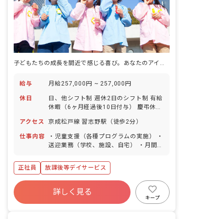
子どもたちの成長を間近で感じる喜び。あなたのアイデアで未来を育もう！
給与
月給257,000円 ~ 257,000円
休日
日、他シフト制 週休2日のシフト制 有給
休暇（6ヶ月経過後10日付与） 慶弔休暇
育休・産休 特別休暇 ※年間休日120日
アクセス
京成松戸線 習志野駅（徒歩2分）
仕事内容
・児童支援（各種プログラムの実施） ・
送迎業務（学校、施設、自宅） ・月間プ
ログラム作成 ・個別支援計画の作成 な
ど 【プログラムを1から立案】 季節のイ
正社員
放課後等デイサービス
ベントやクッキング学習、運動プログラ
ム、買い物学習など多彩なプログラムを
実施しています。決められた枠組みのな
詳しく見る
い中、お子さまの特性に合わせて1から
キープ
自身でプログラムを立案していただきま
す。