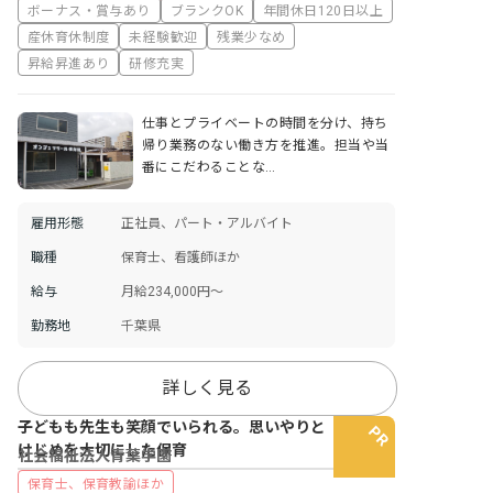
ボーナス・賞与あり
ブランクOK
年間休日120日以上
産休育休制度
未経験歓迎
残業少なめ
昇給昇進あり
研修充実
仕事とプライベートの時間を分け、持ち
帰り業務のない働き方を推進。担当や当
番にこだわることな…
雇用形態
正社員、パート・アルバイト
職種
保育士、看護師ほか
給与
月給234,000円〜
勤務地
千葉県
詳しく見る
子どもも先生も笑顔でいられる。思いやりと
けじめを大切にした保育
社会福祉法人青葉学園
保育士、保育教諭ほか