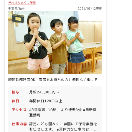
学校法人みくに学園
千葉県/柏市
2026/05/12更新
時短勤務制度OK！家庭をお持ちの方も無理なく働ける職場ですよ
給与
月給240,000円 ~
休日
年間休日120日以上
アクセス
JR常磐線「柏駅」より徒歩3分 ■自転車
通勤可
仕事内容
認定こども園みくに学園にて保育業務を
お任せします。 ■具体的な仕事内容 ・乳