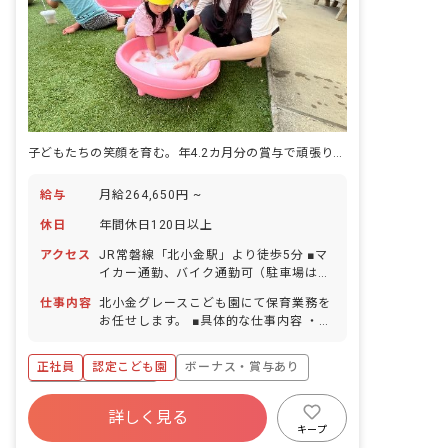
子どもたちの笑顔を育む。年4.2カ月分の賞与で頑張りをしっかり評価
給与
月給264,650円 ~
休日
年間休日120日以上
アクセス
JR常磐線「北小金駅」より徒歩5分 ■マ
イカー通勤、バイク通勤可（駐車場は自
己契約自己負担） ■自転車通勤可能（最
仕事内容
北小金グレースこども園にて保育業務を
寄り駅の駐輪場代も補助）
お任せします。 ■具体的な仕事内容 ・乳
幼児保育 ※ご経験・能力、ご希望に合っ
た業務をお願いします。 ■職場の雰囲気
正社員
認定こども園
ボーナス・賞与あり
人員にゆとりがあるため休み相談もしや
すく、明るい会話と自由な意見交換が活
年間休日120日以上
発に行われています。遠方出身者も多く
詳しく見る
寮・住宅・家賃補助あり
社会保険完備
活躍しており、馴染みやすい職場です。
キープ