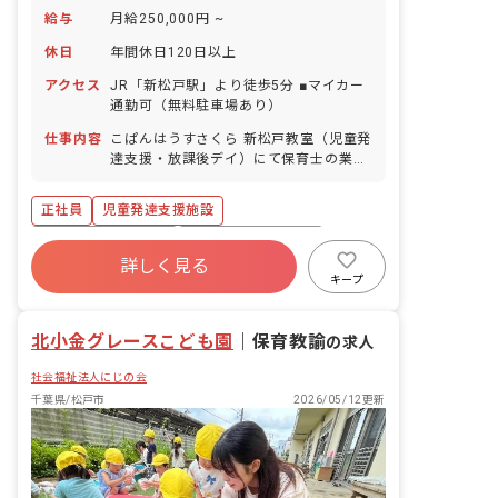
給与
月給250,000円 ~
休日
年間休日120日以上
アクセス
JR「新松戸駅」より徒歩5分 ■マイカー
通勤可（無料駐車場あり）
仕事内容
こぱんはうすさくら 新松戸教室（児童発
達支援・放課後デイ）にて保育士の業務
をお任せします。 ■具体的な仕事内容 ・
集団活動の直接支援業務 ・書類作成、送
正社員
児童発達支援施設
迎、保護者対応 ・療育に関わる一切の業
務
ボーナス・賞与あり
年間休日120日以上
詳しく見る
社会保険完備
有給
福利厚生充実
キープ
昇給昇進あり
産休育休制度
車通勤可
北小金グレースこども園
｜
保育教諭
の求人
社会福祉法人にじの会
千葉県/松戸市
2026/05/12更新