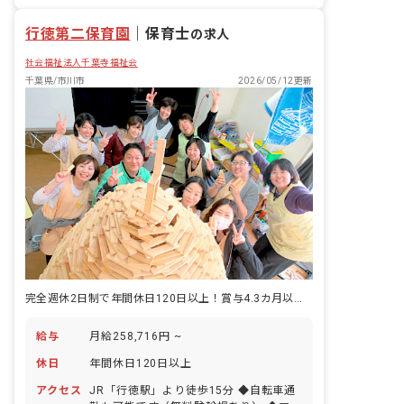
有給
退職金制度
残業少なめ
昇給昇進あり
行徳第二保育園
｜
保育士
の求人
社会福祉法人千葉寺福祉会
千葉県/市川市
2026/05/12更新
完全週休2日制で年間休日120日以上！賞与4.3カ月以上など待遇も充実
給与
月給258,716円 ~
休日
年間休日120日以上
アクセス
JR「行徳駅」より徒歩15分 ◆自転車通