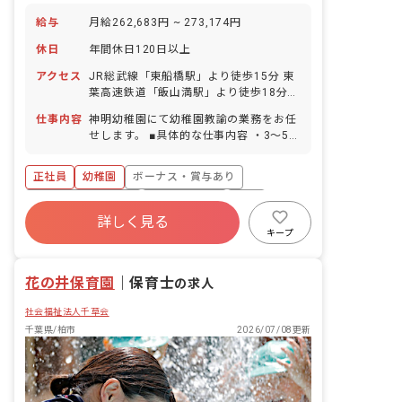
できるあたたかな雰囲気、環境での園生
給与
月給262,683円 ~ 273,174円
活を整えていきます。また、安心して過
ごすことのできる環境の中で、子どもた
休日
年間休日120日以上
ちひとりひとりの気持ちに寄り添い、あ
りのままの姿を受け止めながら「感性豊
アクセス
JR総武線「東船橋駅」より徒歩15分 東
かな心‧思いやりの心」を育むことを目
葉高速鉄道「飯山満駅」より徒歩18分
指します。 また、0～2歳用園庭と3～5
「船橋整形外科前バス停」下車後、徒歩
仕事内容
神明幼稚園にて幼稚園教諭の業務をお任
歳用園庭が分かれているため、安心して
1分 ■マイカー・バイク・自転車通勤
せします。 ■具体的な仕事内容 ・3～5歳
遊べます！
OK（駐車場完備）
児の担任業務またはフリーでの業務 ・週
案月案作成 ・その他幼稚園教諭として不
正社員
幼稚園
ボーナス・賞与あり
随する業務
年間休日120日以上
社会保険完備
有給
詳しく見る
福利厚生充実
退職金制度
昇給昇進あり
キープ
産休育休制度
花の井保育園
｜
保育士
の求人
社会福祉法人千草会
千葉県/柏市
2026/07/08更新