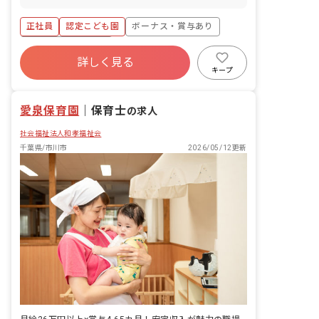
幼児の保育、教育業務全般
正社員
認定こども園
ボーナス・賞与あり
年間休日120日以上
詳しく見る
寮・住宅・家賃補助あり
社会保険完備
キープ
有給
福利厚生充実
退職金制度
残業少なめ
愛泉保育園
｜
保育士
の求人
社会福祉法人和孝福祉会
千葉県/市川市
2026/05/12更新