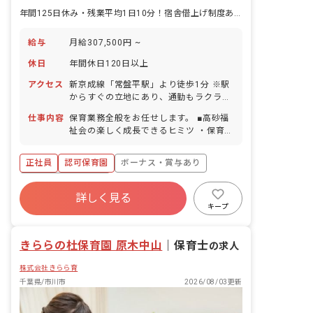
年間125日休み・残業平均1日10分！宿舎借上げ制度ありで新生活も応援
給与
月給307,500円 ~
休日
年間休日120日以上
アクセス
新京成線「常盤平駅」より徒歩1分 ※駅
からすぐの立地にあり、通勤もラクラ
ク！ ※敷地内にスーパーがあり、周囲に
仕事内容
保育業務全般をお任せします。 ■高砂福
もドラッグストアや100円ショップなど
祉会の楽しく成長できるヒミツ ・保育書
が揃っています。
類のスリム化で事務作業の時間を1/3ま
で削減！ ・1年分のカリキュラムが設定
正社員
認可保育園
ボーナス・賞与あり
済み！ 写真付き解説やコツが記載してあ
るHowToBookや動画解説あり！ ・希望
年間休日120日以上
制で受講できる園内外の研修が充実！ 乳
詳しく見る
寮・住宅・家賃補助あり
社会保険完備
児・カリキュラムセミナーの前に、入職
キープ
前・後もあったかくフォローします。研
有給
福利厚生充実
退職金制度
修も全て業務時間内に実施！働きながら
残業少なめ
きららの杜保育園 原木中山
どんどんレベルアップしていけますよ。
｜
保育士
の求人
・結婚･出産･育児の人生のイベントを楽
株式会社きらら育
しんでいる先輩がたくさん。 あなたにと
ってもきっと働きやすい環境です。 ■目
千葉県/市川市
2026/08/03更新
指す保育 お子様・保護者・先生・関わる
みんなにとってイキイキと輝ける色んな