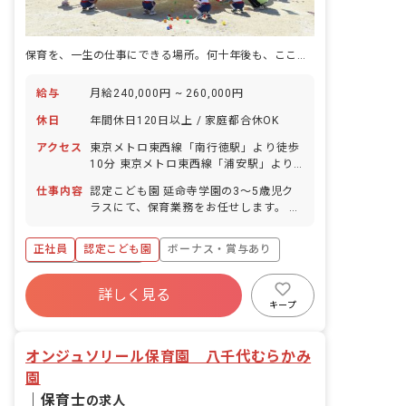
保育を、一生の仕事にできる場所。何十年後も、ここで保育をしていたい。
給与
月給240,000円 ~ 260,000円
休日
年間休日120日以上 / 家庭都合休OK
アクセス
東京メトロ東西線「南行徳駅」より徒歩
10分 東京メトロ東西線「浦安駅」より
徒歩13分 都営新宿線「一之江駅」より
仕事内容
認定こども園 延命寺学園の3～5歳児ク
徒歩19分 ■マイカー・自転車・バイク通
ラスにて、保育業務をお任せします。 ■
勤OK（無料駐車場あり／当園最寄り駅
具体的な仕事内容 ・保育活動（遊び／製
～駅までの自転車レンタルあり／駐輪場
作／歌／絵本の読み聞かせ など） ・昼
代支給※条件あり）
正社員
認定こども園
ボーナス・賞与あり
食、身支度の見守り・援助 ・保護者対応
（登降園時のコミュニケーション） ・連
年間休日120日以上
絡帳の記入（タブレット使用） ・年間行
詳しく見る
寮・住宅・家賃補助あり
社会保険完備
事の準備、運営補助 ・保育室の簡単な清
キープ
掃、環境整備 ※定員65名／少人数制（1
有給
福利厚生充実
退職金制度
クラス約20名）
残業少なめ
オンジュソリール保育園 八千代むらかみ
園
｜
保育士
の求人