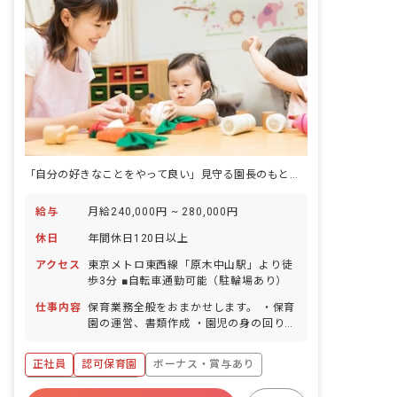
愛にあふれる場所でありたいと考えてい
ます。お子様も保護者も一緒に働く先生
も、家族のように想い合える。将来自分
の子どもをこの園に預けたいと思える。
そんなあったかい気持ちが集まる園を一
緒につくっていきましょう。
「自分の好きなことをやって良い」見守る園長のもとで優しい保育♪
給与
月給240,000円 ~ 280,000円
休日
年間休日120日以上
アクセス
東京メトロ東西線「原木中山駅」より徒
歩3分 ■自転車通勤可能（駐輪場あり）
仕事内容
保育業務全般をおまかせします。 ・保育
園の運営、書類作成 ・園児の身の回りの
お世話 ・園児に基本的な習慣を身に付け
てもらう ・園児と遊ぶことで健やかな成
正社員
認可保育園
ボーナス・賞与あり
長を手助けする など、子どもを健康・安
全に預かり、子どもの成長の手助けをす
年間休日120日以上