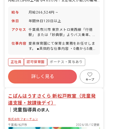
月給26万円以上×賞与4.65カ月！安定収入が魅力の職場です
給与
月給266,524円 ~
休日
年間休日120日以上
アクセス
千葉県市川市 東京メトロ東西線「行徳
駅」 または「妙典駅」よりバス乗車、
「幸2丁目」バス停より徒歩2分 ■マイカ
仕事内容
愛泉保育園にて保育士業務をお任せしま
ー通勤可（規定に応じた駐車場代支給あ
す。 ■具体的な仕事内容 ・0歳から5歳児
り） ■バイク・自転車通勤可（駐輪場あ
における担任業務 ・連絡帳の記入 ・週
り）
案や月案の作成 ・保護者対応など ※入
正社員
認可保育園
ボーナス・賞与あり
職1年目は1人担任はありません。愛泉保
育園で経験ある職員とペアで行い、不安
年間休日120日以上
にならないようにしています。 ※ピアノ
詳しく見る
寮・住宅・家賃補助あり
社会保険完備
スキル不要。ピアノではなくわらべ歌を
キープ
活用しているため、ピアノのスキルが無
有給
福利厚生充実
退職金制度
くても安心して働いていただけます。
残業少なめ
こぱんはうすさくら 新松戸教室（児童発
達支援・放課後デイ）
｜
児童指導員
の求人
株式会社フォーチュン
千葉県/松戸市
2026/05/12更新