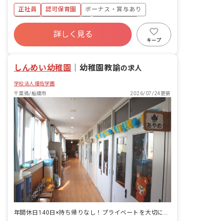
クラス 12名（1クラス6名） 1歳児クラ
正社員
認可保育園
ボーナス・賞与あり
ス 30名（1クラス10名） 2歳児クラス
30名（1クラス15名） 3歳児クラス 30
寮・住宅・家賃補助あり
社会保険完備
名（1クラス30名） 4歳児クラス 30名
詳しく見る
有給
福利厚生充実
退職金制度
（1クラス30名） 5歳児クラス 30名（1
キープ
クラス30名） 子どもたち一人ひとりの
昇給昇進あり
産休育休制度
気持ちに寄り添える少人数編成です。 ■
しんめい幼稚園
保育理念‧保育目標 子ども一人ひとりの
｜
幼稚園教諭
の求人
気持ちに寄り添った丁寧な言葉かけと関
学校法人畑佐学園
わりをモットーに心の保育を実践しま
す。 ・感性豊かな心を持った子どもを育
千葉県/船橋市
2026/07/24更新
む ・自ら考え判断し行動できる子どもを
育む ・遊びを通してやりたいことを見つ
けられる子どもを育む ■保育のこだわり
・お母様と離れて長い時間を過ごす子ど
もたちにとって、保育施設の在り方は非
常に重要です。働きやすい環境には人間
関係はとても重要な要素のひとつ。常に
あなた自身のベストを尽くしてほしいと
いう思いから、人柄重視で採用を行いま
す。新しいスタートを切る当園で、素敵
なアイデアや想いによる、理想の保育園
づくりを一緒に実現していきましょう！
・子どもたちがふと見上げたとき、常に
年間休日140日×持ち帰りなし！プライベートを大切に働きやすい環境です
保育士の笑顔があるような、そんな安心