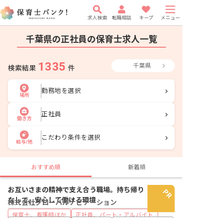
求人検索
転職相談
キープ
メニュー
千葉県の正社員の保育士求人一覧
1335
千葉県
検索結果
件
勤務地を選択
場所
正社員
働き方
こだわり条件を選択
給与/他
おすすめ順
新着順
お互いさまの精神で支え合う職場。持ち帰り
なしで、安心して働ける環境
株式会社グローバルナビゲーション
保育士、看護師ほか
正社員、パート・アルバイト