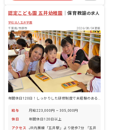
昇給昇進あり
認定こども園 五井幼稚園
｜
保育教諭
の求人
学校法人五井学園
千葉県/市原市
2026/08/04更新
年間休日120日！しっかりした研修制度で未経験のある方も安心の環境です
給与
月給223,000円 ~ 305,000円
休日
年間休日120日以上
アクセス
JR内房線「五井駅」より徒歩7分 「五井