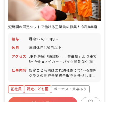
短時間の固定シフトで働ける正職員の募集！令和8年度に新園舎が完成予定♪
給与
月給226,100円 ~
休日
年間休日120日以上
アクセス
JR外房線「鎌取駅」「誉田駅」より車で
8～9分 ■マイカー・バイク通勤OK（駐
車場あり）
仕事内容
認定こども園ほまれ幼稚園にて1～5歳児
クラスの副担任業務全般をお任せしま
す。 ■具体的な仕事内容 ・副担任として
主担任と連携してクラスの運営 ・午前・
正社員
認定こども園
ボーナス・賞与あり
午後の預かり保育時（異年齢30〜50人
ほど）のチーム保育の際、リーダーとし
年間休日120日以上
て活動の企画・運営 ・クラスの主担任が
詳しく見る
寮・住宅・家賃補助あり
社会保険完備
非公開の求人多数！ 紹介登録はこちら
お休みの際の担任業務 ・保育環境整備
キープ
（掃除、整理整頓）など ※募集人数：1
有給
残業少なめ
昇給昇進あり
千葉県の求人を紹介してもらう
名（採用を充足し次第終了）
車通勤可
愛和元町保育園
｜
保育士
の求人