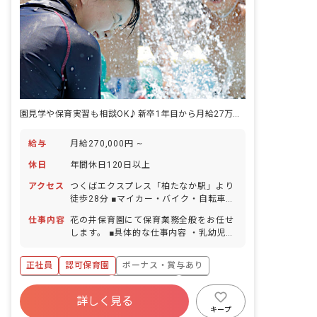
園見学や保育実習も相談OK♪新卒1年目から月給27万円以上
給与
月給270,000円 ~
休日
年間休日120日以上
アクセス
つくばエクスプレス「柏たなか駅」より
徒歩28分 ■マイカー・バイク・自転車通
勤OK（無料駐車場・駐輪場完備）
仕事内容
花の井保育園にて保育業務全般をお任せ
します。 ■具体的な仕事内容 ・乳幼児の
保育業務全般 ・カリキュラム作成 ・保
育日誌記入等の事務作業 ・施設内外の環
正社員
認可保育園
ボーナス・賞与あり
境整備 等
年間休日120日以上
社会保険完備
有給
詳しく見る
福利厚生充実
退職金制度
残業少なめ
キープ