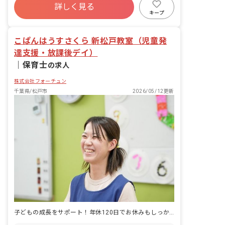
るお仕事です。
詳しく見る
寮・住宅・家賃補助あり
社会保険完備
キープ
有給
退職金制度
残業少なめ
昇給昇進あり
こぱんはうすさくら 新松戸教室（児童発
達支援・放課後デイ）
｜
保育士
の求人
株式会社フォーチュン
千葉県/松戸市
2026/05/12更新
子どもの成長をサポート！年休120日でお休みもしっかり確保