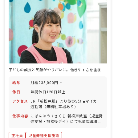
子どもの成長と笑顔がやりがいに。働きやすさを重視する職場です
給与
月給235,000円 ~
休日
年間休日120日以上
アクセス
JR「新松戸駅」より徒歩5分 ■マイカー
通勤可（無料駐車場あり）
仕事内容
こぱんはうすさくら 新松戸教室（児童発
達支援・放課後デイ）にて児童指導員の
業務をお任せします。 ■具体的な仕事内
容 ・集団活動の直接支援業務 ・書類作
正社員
児童発達支援施設