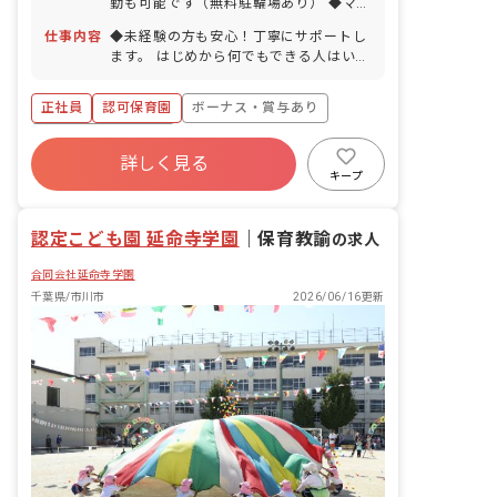
勤も可能です（無料駐輪場あり） ◆マイ
カー通勤の場合も交通費を支給します。
仕事内容
◆未経験の方も安心！丁寧にサポートし
ます。 はじめから何でもできる人はいま
せん。 だから最初は笑顔で子どもたちと
お話できれば大丈夫。 徐々に仕事を覚え
正社員
認可保育園
ボーナス・賞与あり
ていけるよう、先輩がしっかりサポート
していきます。 （室内の消毒やおやつの
年間休日120日以上
準備など） 先輩の様子を見ながら、保育
詳しく見る
寮・住宅・家賃補助あり
社会保険完備
の流れや子どもたちとのかかわり方など
キープ
を少しずつ覚えていってください。
有給
福利厚生充実
退職金制度
残業少なめ
認定こども園 延命寺学園
｜
保育教諭
の求人
合同会社延命寺学園
千葉県/市川市
2026/06/16更新