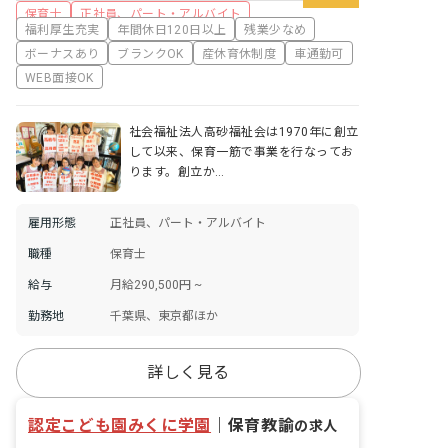
保育士
正社員、パート・アルバイト
福利厚生充実
年間休日120日以上
残業少なめ
ボーナスあり
ブランクOK
産休育休制度
車通勤可
WEB面接OK
社会福祉法人高砂福祉会は1970年に創立
して以来、保育一筋で事業を行なってお
ります。創立か…
雇用形態
正社員、パート・アルバイト
職種
保育士
給与
月給290,500円 ~
勤務地
千葉県、東京都ほか
詳しく見る
認定こども園みくに学園
｜
保育教諭
の求人