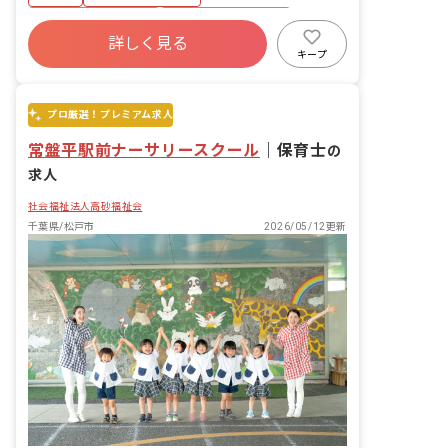
成、送迎、保護者対応 ・療育に関わる一
切の業務
ボーナス・賞与あり
年間休日120日以上
詳しく見る
社会保険完備
有給
福利厚生充実
キープ
昇給昇進あり
産休育休制度
車通勤可
プロ厳選！プレミアム求人
常盤平駅前ナーサリースクール
｜
保育士
の
求人
社会福祉法人高砂福祉会
千葉県/松戸市
2026/05/12更新