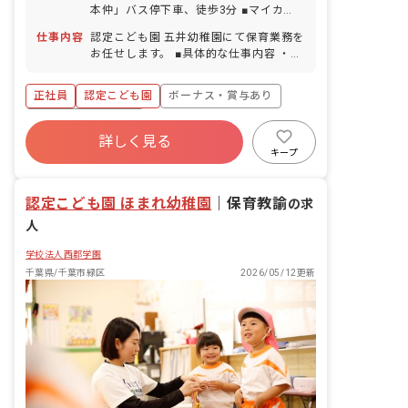
本仲」バス停下車、徒歩3分 ■マイカ
ー・バイク・自転車通勤OK（職員用の
仕事内容
認定こども園 五井幼稚園にて保育業務を
駐車場と駐輪場完備）
お任せします。 ■具体的な仕事内容 ・1
歳児～5歳児いずれかの担任業務 ・預か
り保育業務
正社員
認定こども園
ボーナス・賞与あり
年間休日120日以上
詳しく見る
寮・住宅・家賃補助あり
社会保険完備
キープ
有給
福利厚生充実
退職金制度
昇給昇進あり
認定こども園 ほまれ幼稚園
｜
保育教諭
の求
人
学校法人西郡学園
千葉県/千葉市緑区
2026/05/12更新