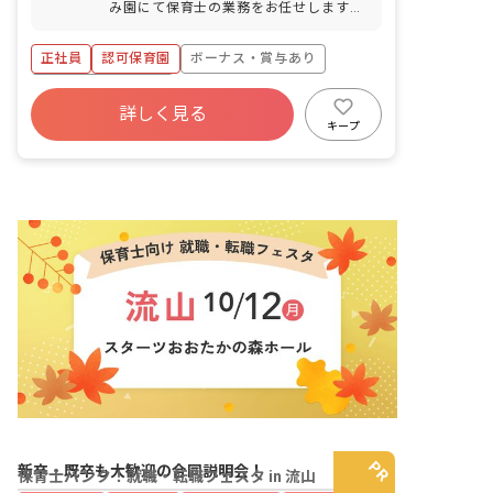
み園にて保育士の業務をお任せします。
■具体的な仕事内容 ・0～5歳児の担任業
務 ・連絡帳記入 ・週案、月案の記入 ・
正社員
認可保育園
ボーナス・賞与あり
保護者対応（アプリ）
年間休日120日以上
詳しく見る
寮・住宅・家賃補助あり
社会保険完備
キープ
有給
福利厚生充実
残業少なめ
昇給昇進あり
新卒・既卒も大歓迎の合同説明会！
保育士バンク！就職・転職フェスタ in 流山