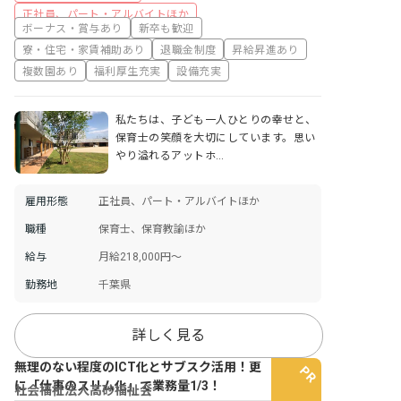
正社員、パート・アルバイトほか
ボーナス・賞与あり
新卒も歓迎
寮・住宅・家賃補助あり
退職金制度
昇給昇進あり
複数園あり
福利厚生充実
設備充実
私たちは、子ども一人ひとりの幸せと、
保育士の笑顔を大切にしています。思い
やり溢れるアットホ…
雇用形態
正社員、パート・アルバイトほか
職種
保育士、保育教諭ほか
給与
月給218,000円～
勤務地
千葉県
詳しく見る
無理のない程度のICT化とサブスク活用！更
に「仕事のスリム化」で業務量1/3！
社会福祉法人高砂福祉会