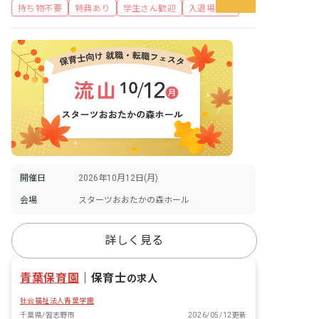
持ち物不要
特典あり
学生さん歓迎
入退場自由
開催日
2026年10月12日(月)
会場
スターツおおたかの森ホール
詳しく見る
青葉保育園
｜
保育士
の求人
社会福祉法人青葉学園
千葉県/習志野市
2026/05/12更新