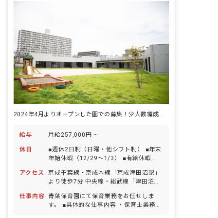
2024年4月よりオープンした園での募集！少人数編成で手厚い保育を
給与
月給257,000円 ~
休日
■週休2日制（日曜・他シフト制） ■年末
年始休暇（12/29～1/3） ■有給休暇
（法定通り） ■産前産後・育児休暇 ■看
アクセス
京成千葉線・京成本線「京成津田沼駅」
護・介護休暇 ■慶弔休暇 ■その他シフト
より徒歩7分 中央線・総武線「津田沼
による ※年間休日120日目標
駅」より徒歩13分 新京成線「新津田沼
仕事内容
青葉保育園にて保育業務をお任せしま
駅」より徒歩10分 ■自転車通勤可（駐輪
す。 ■具体的な仕事内容 ・保育士業務全
場あり）
般 ＜クラス編成＞ 全園児数162名 0歳児