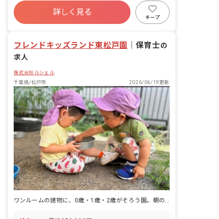
年間休日120日以上
園長」が各園を定期的に巡回していま
詳しく見る
寮・住宅・家賃補助あり
社会保険完備
す。カウンセラーの様な立場として、お
キープ
仕事の悩みだけでなくプライベートの事
有給
福利厚生充実
残業少なめ
など何でも気軽に相談に乗っています！
昇給昇進あり
フレンドキッズランド東松戸園
｜
保育士
の
求人
株式会社ルシェル
千葉県/松戸市
2026/06/19更新
ワンルームの建物に、0歳・1歳・2歳がそろう園。朝の集まりも昼寝もみんな一緒です。