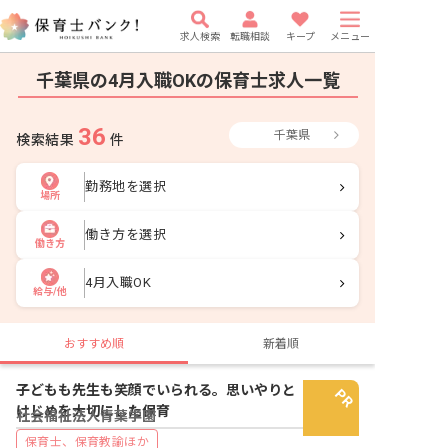
求人検索
転職相談
キープ
メニュー
千葉県の4月入職OKの保育士求人一覧
36
千葉県
検索結果
件
勤務地を選択
場所
働き方を選択
働き方
4月入職OK
給与/他
おすすめ順
新着順
子どもも先生も笑顔でいられる。思いやりと
けじめを大切にした保育
社会福祉法人青葉学園
保育士、保育教諭ほか