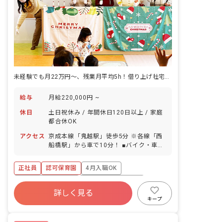
未経験でも月22万円～、残業月平均5h！借り上げ社宅制度など充実の環境
給与
月給220,000円 ~
休日
土日祝休み / 年間休日120日以上 / 家庭
都合休OK
アクセス
京成本線「鬼越駅」徒歩5分 ※各線「西
船橋駅」から車で10分！ ■バイク・車通
勤相談可／自転車通勤OK（駐輪場完備）
正社員
認可保育園
4月入職OK
ボーナス・賞与あり
年間休日120日以上
詳しく見る
寮・住宅・家賃補助あり
社会保険完備
キープ
土日祝休み
有給
福利厚生充実