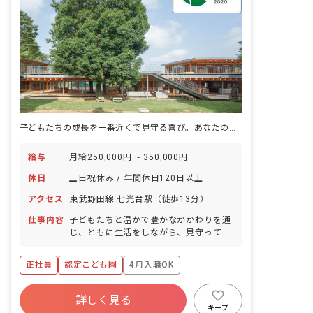
子どもたちの成長を一番近くで見守る喜び。あなたの温かい心が輝く場所がここにあります。
給与
月給250,000円 ~ 350,000円
休日
土日祝休み / 年間休日120日以上
アクセス
東武野田線 七光台駅（徒歩13分）
仕事内容
子どもたちと温かで豊かなかかわりを通
じ、ともに生活をしながら、見守ってい
ただきます。 ■園児年齢層：0～5歳児
正社員
認定こども園
4月入職OK
ボーナス・賞与あり
年間休日120日以上
詳しく見る
寮・住宅・家賃補助あり
社会保険完備
キープ