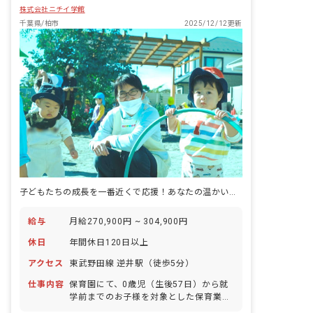
株式会社ニチイ学館
千葉県/柏市
2025/12/12更新
子どもたちの成長を一番近くで応援！あなたの温かい心で、未来を育むお仕事です。
給与
月給270,900円 ~ 304,900円
休日
年間休日120日以上
アクセス
東武野田線 逆井駅（徒歩5分）
仕事内容
保育園にて、0歳児（生後57日）から就
学前までのお子様を対象とした保育業務
全般をご担当いただきます。 具体的な業