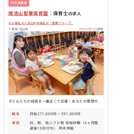
26年度募集
南流山聖華保育園
｜
保育士
の求人
社会福祉法人流山中央福祉会（聖華グループ）
千葉県/流山市
2026/02/26更新
子どもたちの成長を一番近くで応援！あなたの理想の保育をここで実現。
給与
月給271,000円 ~ 351,000円
休日
日、祝、他シフト制 有給休暇（6ヶ月経
過後10日付与） 年末年始