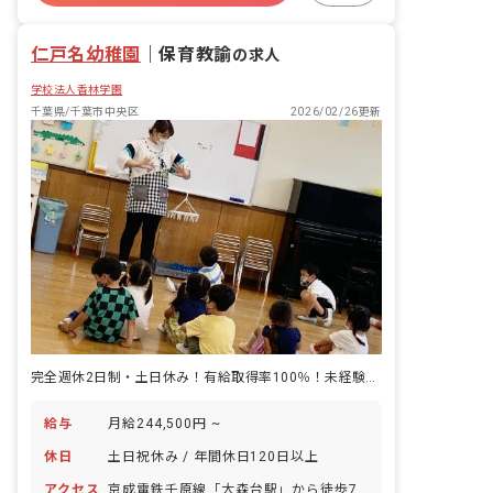
土日祝休み
有給
福利厚生充実
仁戸名幼稚園
｜
保育教諭
の求人
学校法人香林学園
千葉県/千葉市中央区
2026/02/26更新
完全週休2日制・土日休み！有給取得率100％！未経験・ブランクあり歓迎
給与
月給244,500円 ~
休日
土日祝休み / 年間休日120日以上
アクセス
京成電鉄千原線「大森台駅」から徒歩7