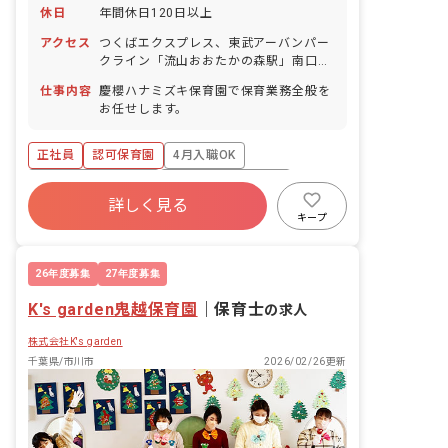
休日
年間休日120日以上
アクセス
つくばエクスプレス、東武アーバンパー
クライン「流山おおたかの森駅」南口よ
り徒歩5分
仕事内容
慶櫻ハナミズキ保育園で保育業務全般を
お任せします。
正社員
認可保育園
4月入職OK
ボーナス・賞与あり
年間休日120日以上
詳しく見る
寮・住宅・家賃補助あり
社会保険完備
キープ
有給
福利厚生充実
退職金制度
26年度募集
27年度募集
K's garden鬼越保育園
｜
保育士
の求人
株式会社K's garden
千葉県/市川市
2026/02/26更新