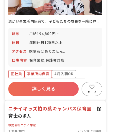
温かい事業所内保育で、子どもたちの成長を一緒に見守りませんか？あなたの笑顔が輝く場所です。
給与
月給194,800円 ~
休日
年間休日120日以上
アクセス
駅情報はありません。
仕事内容
保育業務,保護者対応
正社員
事業所内保育
4月入職OK
ボーナス・賞与あり
年間休日120日以上
詳しく見る
寮・住宅・家賃補助あり
社会保険完備
キープ
有給
福利厚生充実
退職金制度
ニチイキッズ柏の葉キャンパス保育園
｜
保
育士
の求人
株式会社ニチイ学館
千葉県/柏市
2026/03/18更新