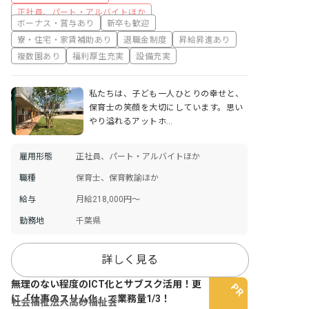
正社員、パート・アルバイトほか
ボーナス・賞与あり
新卒も歓迎
寮・住宅・家賃補助あり
退職金制度
昇給昇進あり
複数園あり
福利厚生充実
設備充実
私たちは、子ども一人ひとりの幸せと、
保育士の笑顔を大切にしています。思い
やり溢れるアットホ…
雇用形態
正社員、パート・アルバイトほか
職種
保育士、保育教諭ほか
給与
月給218,000円～
勤務地
千葉県
詳しく見る
無理のない程度のICT化とサブスク活用！更
に「仕事のスリム化」で業務量1/3！
社会福祉法人高砂福祉会