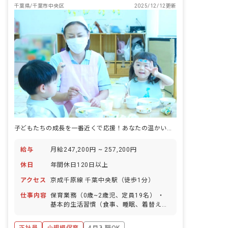
千葉県/千葉市中央区
2025/12/12更新
子どもたちの成長を一番近くで応援！あなたの温かい心で未来を育みませんか？
給与
月給247,200円 ~ 257,200円
休日
年間休日120日以上
アクセス
京成千原線 千葉中央駅（徒歩1分）
仕事内容
保育業務（0歳~2歳児、定員19名） ・
基本的生活習慣（食事、睡眠、着替えな
ど）のサポート ・園児の身の回りのお世
話 ・集団生活を通じた社会性の習得支援