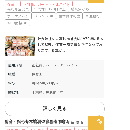
保育士
正社員、パート・アルバイト
福利厚生充実
年間休日120日以上
残業少なめ
ボーナスあり
ブランクOK
産休育休制度
車通勤可
WEB面接OK
社会福祉法人高砂福祉会は1970年に創立
して以来、保育一筋で事業を行なってお
ります。創立か…
雇用形態
正社員、パート・アルバイト
職種
保育士
給与
月給290,500円 ~
勤務地
千葉県、東京都ほか
詳しく見る
新卒・既卒も大歓迎の合同説明会！
保育士バンク！就職・転職フェスタ in 流山