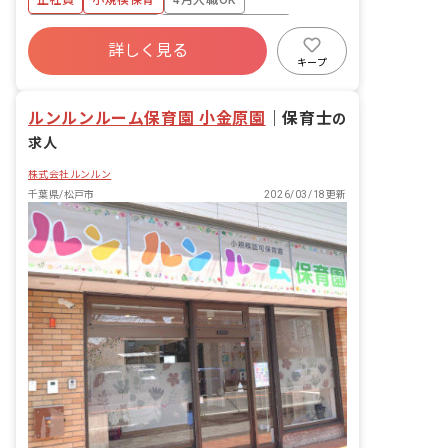
正社員
小規模保育
4月入職OK
・遊びを通じた心身の健やかな成長支援
保護者対応支援業務 ・子育てに関する支
ボーナス・賞与あり
年間休日120日以上
援、アドバイス ・園だより等の配布物作
詳しく見る
寮・住宅・家賃補助あり
社会保険完備
成 その他業務 ・イベントや行事の計画
キープ
立案、実行 ■園児年齢層：0～2歳児
有給
福利厚生充実
退職金制度
ルンルンルーム保育園 小金原園
｜
保育士
の
求人
株式会社ルンルン
千葉県/松戸市
2026/03/18更新