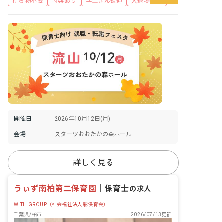
持ち物不要
特典あり
学生さん歓迎
入退場自由
開催日
2026年10月12日(月)
会場
スターツおおたかの森ホール
詳しく見る
うぃず南柏第二保育園
｜
保育士
の求人
WITH GROUP（社会福祉法人彩保育会）
千葉県/柏市
2026/07/13更新