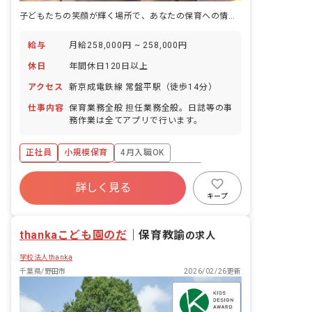
子どもたちの笑顔が輝く場所で、あなたの保育への情熱を咲かせませんか？新しい毎日がここから始まります。
給与
月給258,000円 ~ 258,000円
休日
年間休日120日以上
アクセス
新京成電鉄線 常盤平駅（徒歩14分）
仕事内容
保育業務全般 担任業務全般。日誌等の事
務作業は全てアプリで行います。
正社員
小規模保育
4月入職OK
ボーナス・賞与あり
年間休日120日以上
詳しく見る
寮・住宅・家賃補助あり
社会保険完備
キープ
有給
福利厚生充実
退職金制度
thankaこども園のだ
｜
保育教諭
の求人
学校法人thanka
千葉県/野田市
2026/02/26更新