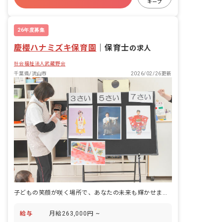
す。
キープ
有給
福利厚生充実
退職金制度
26年度募集
慶櫻ハナミズキ保育園
｜
保育士
の求人
社会福祉法人武蔵野会
千葉県/流山市
2026/02/26更新
子どもの笑顔が咲く場所で、あなたの未来も輝かせませんか
給与
月給263,000円 ~