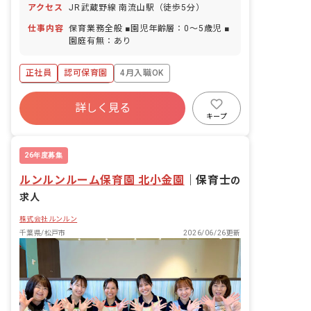
アクセス
JR武蔵野線 南流山駅（徒歩5分）
仕事内容
保育業務全般 ■園児年齢層：0～5歳児 ■
園庭有無：あり
正社員
認可保育園
4月入職OK
ボーナス・賞与あり
詳しく見る
寮・住宅・家賃補助あり
社会保険完備
キープ
有給
福利厚生充実
退職金制度
残業少なめ
26年度募集
ルンルンルーム保育園 北小金園
｜
保育士
の
求人
株式会社ルンルン
千葉県/松戸市
2026/06/26更新