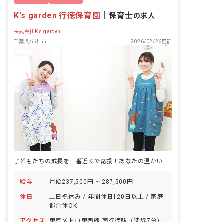
K's garden 行徳保育園
｜
保育士
の求人
株式会社K's garden
千葉県/市川市
2026/02/26更新
子どもたちの成長を一番近くで応援！あなたの温かい心が輝く場所です。
給与
月給237,500円 ~ 287,500円
休日
土日祝休み / 年間休日120日以上 / 家庭
都合休OK
アクセス
東京メトロ東西線 南行徳駅（徒歩7分）