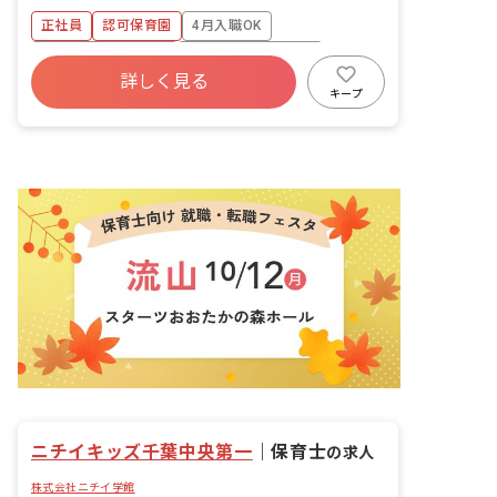
務内容: ・授乳、おむつ交換 ・着替えの
正社員
認可保育園
4月入職OK
補助 ・食事の補助 ■園児年齢層：0～5
歳児
ボーナス・賞与あり
年間休日120日以上
詳しく見る
寮・住宅・家賃補助あり
社会保険完備
キープ
有給
福利厚生充実
退職金制度
ニチイキッズ千葉中央第一
｜
保育士
の求人
株式会社ニチイ学館