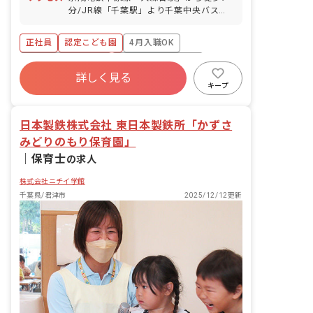
分/JR線「千葉駅」より千葉中央バス
「星久喜台」バス停下車より徒歩７分 ※
マイカー通勤OK（無料駐車場あり） ◇
正社員
認定こども園
4月入職OK
園から5分圏内に大きな森があるため、
気軽に自然体験ができます。
ボーナス・賞与あり
年間休日120日以上
詳しく見る
寮・住宅・家賃補助あり
社会保険完備
キープ
土日祝休み
有給
退職金制度
日本製鉄株式会社 東日本製鉄所「かずさ
みどりのもり保育園」
｜
保育士
の求人
株式会社ニチイ学館
千葉県/君津市
2025/12/12更新