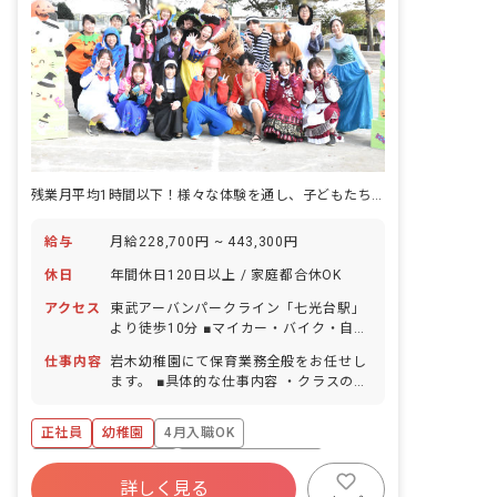
残業月平均1時間以下！様々な体験を通し、子どもたちの「生きる力」を育む
給与
月給228,700円 ~ 443,300円
休日
年間休日120日以上 / 家庭都合休OK
アクセス
東武アーバンパークライン「七光台駅」
より徒歩10分 ■マイカー・バイク・自転
車通勤OK（無料駐車場・駐輪場完備）
仕事内容
岩木幼稚園にて保育業務全般をお任せし
ます。 ■具体的な仕事内容 ・クラスの担
任・副担任として、お預かりしている子
どもたちの保育・預かり保育・教育業務
正社員
幼稚園
4月入職OK
全般 ・行事の準備 ・翌日の保育の準備
・保育計画の立案 ・保護者対応 ・預か
ボーナス・賞与あり
年間休日120日以上
り保育など ※2027年4月入職となりま
詳しく見る
寮・住宅・家賃補助あり
社会保険完備