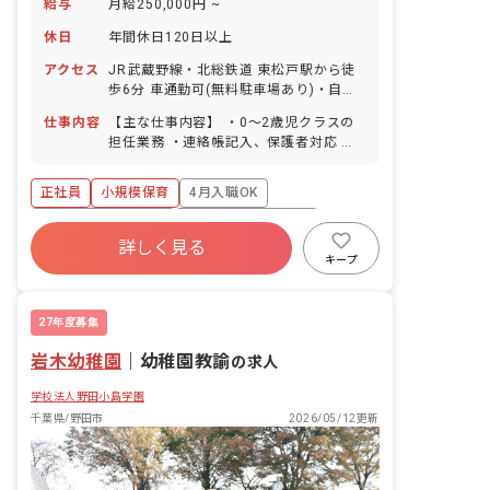
給与
月給250,000円 ~
休日
年間休日120日以上
アクセス
JR武蔵野線・北総鉄道 東松戸駅から徒
歩6分 車通勤可(無料駐車場あり)・自転
車通勤可
仕事内容
【主な仕事内容】 ・0〜2歳児クラスの
担任業務 ・連絡帳記入、保護者対応 ・
季節の製作準備、日誌・月案などの書類
作成(スタッフ皆で分担) ・登園・降園時
正社員
小規模保育
4月入職OK
の保護者対応 ・園内行事の企画運営
【担当クラス・体制】 複数担任制で、ペ
ボーナス・賞与あり
年間休日120日以上
アの先生と協力して保育を進めていきま
詳しく見る
社会保険完備
有給
福利厚生充実
す。新卒・ブランクのある方も、先輩ス
キープ
タッフが丁寧にサポートしますので安心
退職金制度
残業少なめ
してスタートいただけます。 【ICT・働
き方サポート】 ・保育ICTシステムで業
27年度募集
務効率化 ・複数担任制で分業し、負担を
岩木幼稚園
軽減 ・勤務時間内に事務作業の時間を確
｜
幼稚園教諭
の求人
保 ・残業月平均5時間程度・持ち帰り業
学校法人野田小島学園
務なし ・本部スタッフと面談制度あり
千葉県/野田市
2026/05/12更新