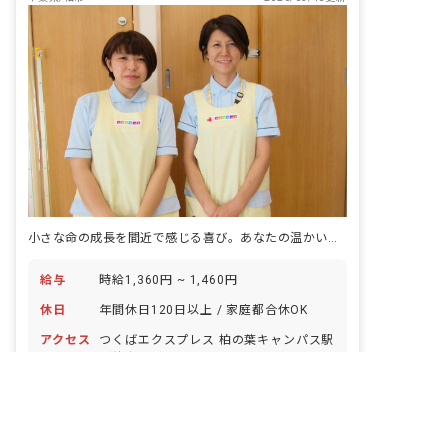
小さな命の成長を間近で感じる喜び。あなたの温かい手で、未来を育みませんか？
給与
時給1,360円 ~ 1,460円
休日
年間休日120日以上 / 家庭都合休OK
アクセス
つくばエクスプレス 柏の葉キャンパス駅
（徒歩2分）
非公開の求人多数！ 紹介登録はこちら
仕事内容
保育業務（対象:生後57日~2歳児） ・登
千葉県の求人を紹介してもらう
園・降園時の補助業務 ・食事、睡眠、着
替えなどの基本的な生活習慣のサポート
・園児の身の回りのお世話 ・集団生活を