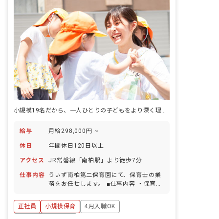
小規模19名だから、一人ひとりの子どもをより深く理解できる。
給与
月給298,000円 ~
休日
年間休日120日以上
アクセス
JR常磐線「南柏駅」より徒歩7分
仕事内容
うぃず南柏第二保育園にて、保育士の業
務をお任せします。 ■仕事内容 ・保育園
での保育業務、運営業務全般など 入社後
は研修だけではなく、新人さん向けのメ
正社員
小規模保育
4月入職OK
ンター制度も整えています。取り組みの
1つとして、園長先生のほかに「エリア