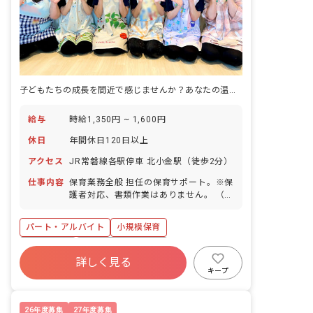
子どもたちの成長を間近で感じませんか？あなたの温かい手が未来を育みます。
給与
時給1,350円 ~ 1,600円
休日
年間休日120日以上
アクセス
JR常磐線各駅停車 北小金駅（徒歩2分）
仕事内容
保育業務全般 担任の保育サポート。※保
護者対応、書類作業はありません。 （副
担任の場合は連絡帳と保護者対応をお願
いします）
パート・アルバイト
小規模保育
4月入職OK
年間休日120日以上
詳しく見る
社会保険完備
有給
残業少なめ
キープ
昇給昇進あり
産休育休制度
車通勤可
26年度募集
27年度募集