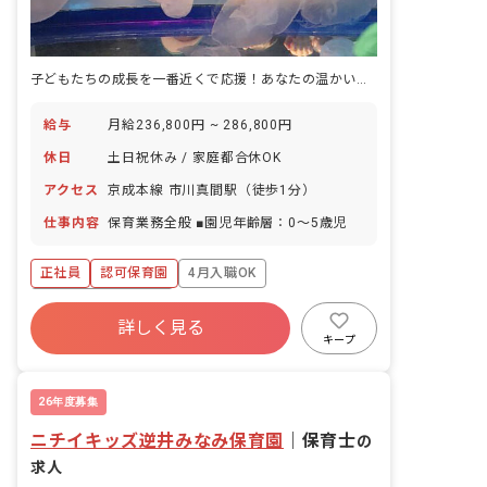
子どもたちの成長を一番近くで応援！あなたの温かい心が輝く場所がここにあります。
給与
月給236,800円 ~ 286,800円
休日
土日祝休み / 家庭都合休OK
アクセス
京成本線 市川真間駅（徒歩1分）
仕事内容
保育業務全般 ■園児年齢層：0～5歳児
正社員
認可保育園
4月入職OK
ボーナス・賞与あり
詳しく見る
寮・住宅・家賃補助あり
社会保険完備
キープ
土日祝休み
有給
福利厚生充実
残業少なめ
26年度募集
ニチイキッズ逆井みなみ保育園
｜
保育士
の
求人