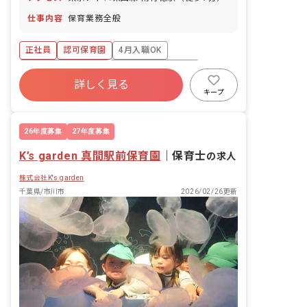
仕事内容
保育業務全般
正社員
認可保育園
4月入職OK
ボーナス・賞与あり
年間休日120日以上
詳しく見る
寮・住宅・家賃補助あり
社会保険完備
キープ
土日祝休み
有給
福利厚生充実
26年度募集
27年度募集
K’s garden 真間駅前保育園
｜
保育士
の求人
株式会社K's garden
千葉県/市川市
2026/02/26更新