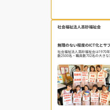
社会福祉法人高砂福祉会
無理のない程度のICT化とサ
社会福祉法人高砂福祉会は1970
数2500名・職員数702名の大き