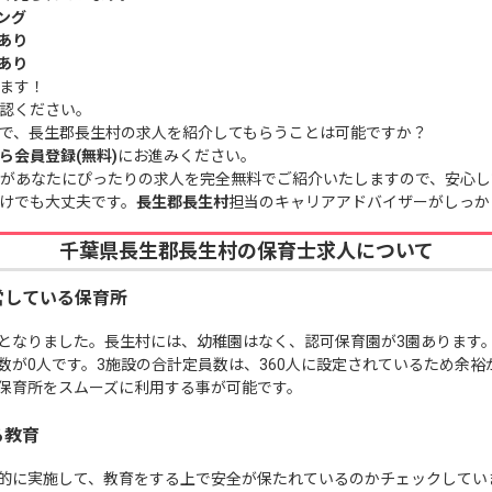
ング
あり
あり
ます！
認ください。
で、長生郡長生村の求人を紹介してもらうことは可能ですか？
ら会員登録(無料)
にお進みください。
があなたにぴったりの求人を完全無料でご紹介いたしますので、安心し
けでも大丈夫です。
長生郡長生村
担当のキャリアアドバイザーがしっか
千葉県長生郡長生村の保育士求人について
営している保育所
となりました。長生村には、幼稚園はなく、認可保育園が3園あります
数が0人です。3施設の合計定員数は、360人に設定されているため余
も保育所をスムーズに利用する事が可能です。
る教育
的に実施して、教育をする上で安全が保たれているのかチェックしてい