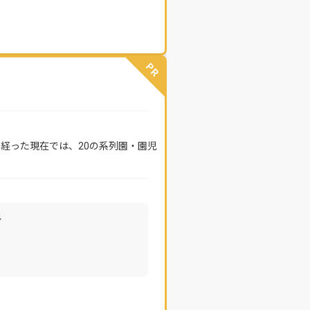
PR
年経った現在では、20の系列園・園児
4