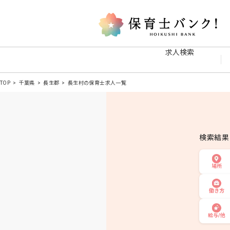
求人検索
TOP
千葉県
長生郡
長生村の保育士求人一覧
検索結
場所
働き方
給与/他