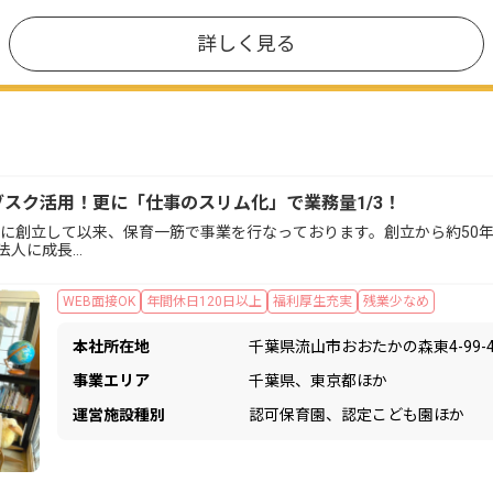
詳しく見る
ブスク活用！更に「仕事のスリム化」で業務量1/3！
年に創立して以来、保育一筋で事業を行なっております。創立から約50
な法人に成長…
WEB面接OK
年間休日120日以上
福利厚生充実
残業少なめ
本社所在地
千葉県流山市おおたかの森東4-99-
事業エリア
千葉県、東京都ほか
運営施設種別
認可保育園、認定こども園ほか