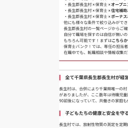
・
長生郡長生村 × 保育士 ×
オープニ
・
長生郡長生村 × 保育士 ×
住宅補助
・
長生郡長生村 × 保育士 ×
ボーナス
他にも様々な条件で絞り込みができ
長生郡長生村の一覧ページ
からご確
自分で職場を探すのは自信が無いの
もちろん可能です！まずは
こちらか
保育士バンク！では、専任の担当者
在職中でも、転職相談や情報収集だ
全て千葉県長生郡長生村が経
長生村は、合併により千葉県唯一の村
がありましたが、ここ数年は待機児童
90前後になっていて、共働きの家庭
子どもたちの健康と安全を守
長生村では、放射性物質の測定を定期