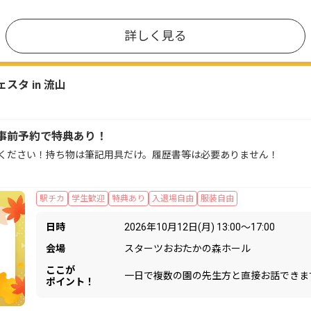
詳しく見る
タ in 流山
事前予約で特典あり！
ください！持ち物は筆記用具だけ。履歴書等は必要ありません！
駅チカ
学生歓迎
特典あり
入退場自由
服装自由
日時
2026年10月12日(月) 13:00〜17:00
会場
スターツおおたかの森ホール
ここが
一日で複数の園の先生方と直接お話できま
ポイント！