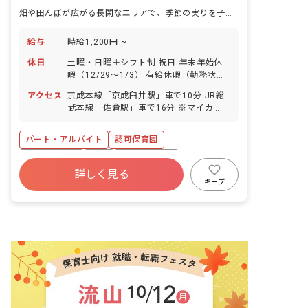
畑や田んぼが広がる長閑なエリアで、季節の実りを子どもたちと分け合う認可保育園です。
給与
時給1,200円 ~
休日
土曜・日曜＋シフト制 祝日 年末年始休
暇（12/29～1/3） 有給休暇（勤務状況
により法定通り付与／半日単位～取得
アクセス
京成本線「京成臼井駅」車で10分 JR総
OK！）
武本線「佐倉駅」車で16分 ※マイカ
ー・バイク・自転車通勤OK（無料駐車場
あり） 【自然に囲まれた、緑豊かな環境
パート・アルバイト
認可保育園
です】 畑や田んぼなどが多く、すぐそば
に自然を感じられる長閑で穏やかなエリ
社会保険完備
有給
福利厚生充実
アです。車通勤も可能なので、緑豊かな
詳しく見る
残業少なめ
車通勤可
未経験歓迎
ドライブコースを通って毎日気持ちよく
キープ
通勤できますよ！
新卒も歓迎
アットホーム