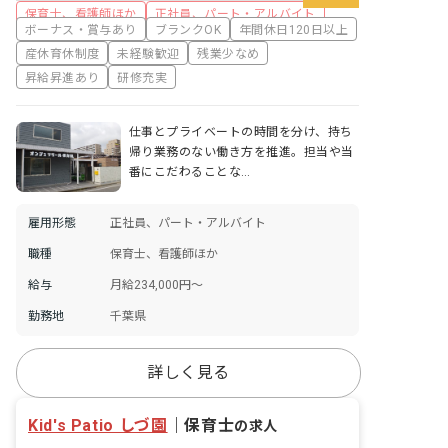
保育士、看護師ほか
正社員、パート・アルバイト
ボーナス・賞与あり
ブランクOK
年間休日120日以上
産休育休制度
未経験歓迎
残業少なめ
昇給昇進あり
研修充実
仕事とプライベートの時間を分け、持ち
帰り業務のない働き方を推進。担当や当
番にこだわることな…
雇用形態
正社員、パート・アルバイト
職種
保育士、看護師ほか
給与
月給234,000円〜
勤務地
千葉県
詳しく見る
Kid's Patio しづ園
｜
保育士
の求人