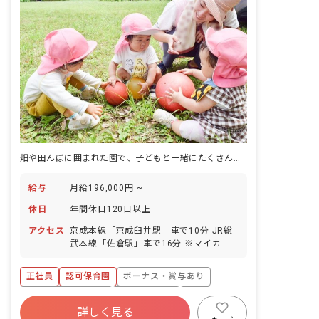
畑や田んぼに囲まれた園で、子どもと一緒にたくさん歩き、自然のなかの発見を積み重ねられます。
給与
月給196,000円 ~
休日
年間休日120日以上
アクセス
京成本線「京成臼井駅」車で10分 JR総
武本線「佐倉駅」車で16分 ※マイカ
ー・バイク・自転車通勤OK（無料駐車場
あり） 【自然に囲まれた、緑豊かな環境
正社員
認可保育園
ボーナス・賞与あり
です】 畑や田んぼなどが多く、すぐそば
に自然を感じられる長閑で穏やかなエリ
年間休日120日以上
社会保険完備
有給
アです。車通勤も可能なので、緑豊かな
詳しく見る
福利厚生充実
退職金制度
残業少なめ