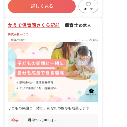
詳しく見る
寮・住宅・家賃補助あり
社会保険完備
キープ
有給
退職金制度
残業少なめ
産休育休制度
かえで保育園さくら駅前
｜
保育士
の求人
株式会社かえで
千葉県/佐倉市
2026/06/29更新
子どもの笑顔と一緒に、あなたの給与も成長します
給与
月給237,000円 ~