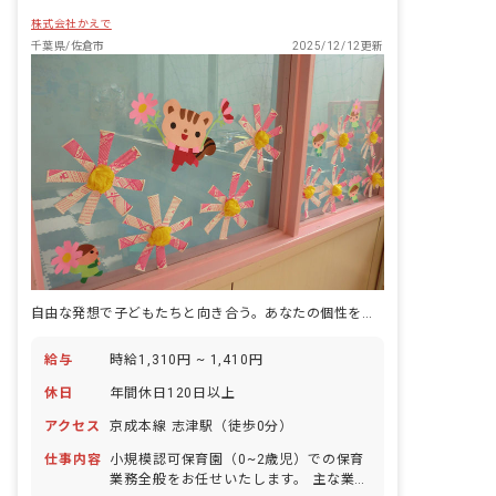
株式会社かえで
千葉県/佐倉市
2025/12/12更新
自由な発想で子どもたちと向き合う。あなたの個性を活かせる保育園です。
給与
時給1,310円 ~ 1,410円
休日
年間休日120日以上
アクセス
京成本線 志津駅（徒歩0分）
仕事内容
小規模認可保育園（0~2歳児）での保育
業務全般をお任せいたします。 主な業務