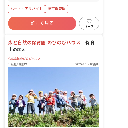
内容: ・保育全般 ・保護者対応 ・書類作
成 ・子育て支援 ・行事の企画 ■保育方
パート・アルバイト
認可保育園
針：自由保育 ■園児年齢層：0～5歳児 ■
書類作成ツール導入：あり
年間休日120日以上
社会保険完備
有給
詳しく見る
残業少なめ
産休育休制度
アットホーム
キープ
森と自然の保育園 のびのびハウス
｜
保育
士
の求人
株式会社のびのびハウス
千葉県/佐倉市
2026/07/10更新