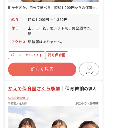
朝か夕方か、自分で選べる。時給1,200円からの保育士。
給与
時給1,200円 ~ 1,350円
休日
土、日、祝、他シフト制、完全週休2日
制
アクセス
駅情報はありません。
パート・アルバイト
認可保育園
詳しく見る
キープ
かえで保育園さくら駅前
｜
保育教諭
の求人
株式会社かえで
千葉県/佐倉市
2026/01/29更新