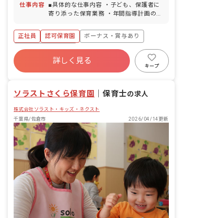
仕事内容
■具体的な仕事内容 ・子ども、保護者に
寄り添った保育業務 ・年間指導計画の作
成など（未経験の方はフォローします）
＜クラス定員＞ 0歳児クラス 6名 1歳
正社員
認可保育園
ボーナス・賞与あり
児クラス 12名 2歳児クラス 13名 3歳
児クラス 13名 4歳児クラス 13名 5歳
年間休日120日以上
児クラス 13名 ■保育への想い 「もう
詳しく見る
寮・住宅・家賃補助あり
社会保険完備
一つの家」をコンセプトに、落ち着いた
キープ
雰囲気や木のぬくもりを感じるような環
有給
福利厚生充実
退職金制度
境を大切にしており、少人数制保育・異
残業少なめ
ソラストさくら保育園
年齢保育の実施などを通して一人ひとり
｜
保育士
の求人
の子どもたちに寄り添った保育を行なっ
株式会社ソラスト・キッズ・ネクスト
ています。 AIAIが考える「保育の質」
は、一人ひとりの子どもに合わせた保育
千葉県/佐倉市
2026/04/14更新
です。子どもの発達段階に合わせて保育
を個別化し、興味・関心に合わせて遊び
の個性を大切にします。小学校への就学
支援にも力を入れており、3歳～5歳の子
どもに就学前教育プログラム（楽しみな
がら学ぶ思考教育）を段階的に提供しま
す。