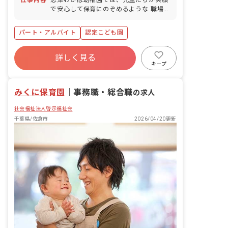
仕事内容
志津わかば幼稚園では、先生たちが笑顔
で安心して保育にのぞめるような 職場環
境作りに取り組んでいます。 子どもたち
が『楽しい』はもちろんですが、先生た
パート・アルバイト
認定こども園
ちにも『楽しい』と感じられる雰囲気を
心がけ、 日々一緒に悩み、成長していけ
るような園でありたいと願っています。
詳しく見る
これからの未来に羽ばたく子どもたちの
キープ
ために、ぜひ一緒にお仕事をしてみませ
んか!
みくに保育園
｜
事務職・総合職
の求人
社会福祉法人啓示福祉会
千葉県/佐倉市
2026/04/20更新