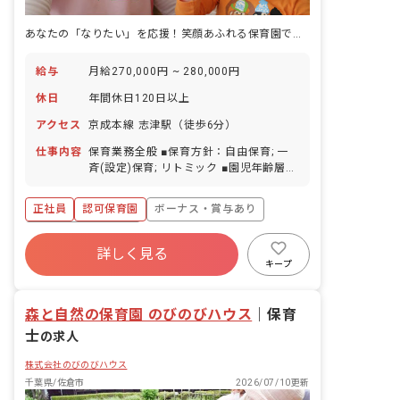
あなたの「なりたい」を応援！笑顔あふれる保育園で、子どもたちと共に成長しませんか？
給与
月給270,000円 ~ 280,000円
休日
年間休日120日以上
アクセス
京成本線 志津駅（徒歩6分）
仕事内容
保育業務全般 ■保育方針：自由保育; 一
斉(設定)保育; リトミック ■園児年齢層：
0～5歳児 ■書類作成ツール導入：あり ■
保護者との連絡アプリ導入：あり ■園庭
正社員
認可保育園
ボーナス・賞与あり
有無：あり
年間休日120日以上
詳しく見る
寮・住宅・家賃補助あり
社会保険完備
キープ
有給
昇給昇進あり
産休育休制度
森と自然の保育園 のびのびハウス
｜
保育
士
の求人
株式会社のびのびハウス
千葉県/佐倉市
2026/07/10更新