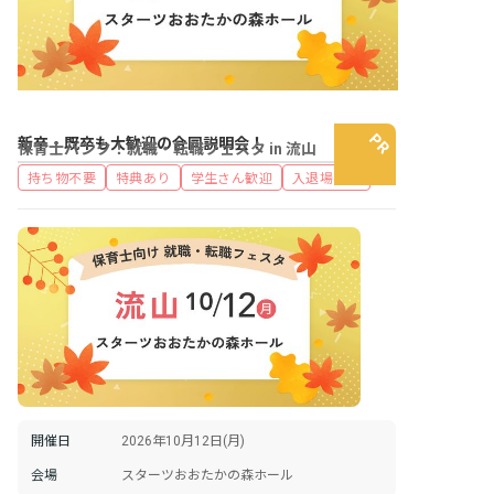
新卒・既卒も大歓迎の合同説明会！
保育士バンク！就職・転職フェスタ in 流山
持ち物不要
特典あり
学生さん歓迎
入退場自由
開催日
2026年10月12日(月)
会場
スターツおおたかの森ホール