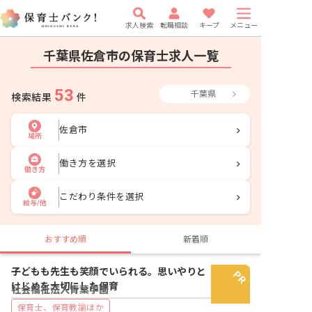
求人検索
転職相談
キープ
メニュー
千葉県佐倉市の保育士求人一覧
53
千葉県
検索結果
件
佐倉市
場所
働き方を選択
働き方
こだわり条件を選択
給与/他
おすすめ順
新着順
子どもも先生も笑顔でいられる。思いやりと
けじめを大切にした保育
社会福祉法人青葉学園
保育士、保育教諭ほか