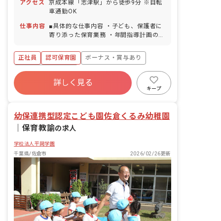
アクセス
京成本線「志津駅」から徒歩9分 ※自転
車通勤OK
仕事内容
■具体的な仕事内容 ・子ども、保護者に
寄り添った保育業務 ・年間指導計画の作
成など（未経験の方はフォローします）
＜クラス定員＞ 0歳児クラス 6名 1歳
正社員
認可保育園
ボーナス・賞与あり
児クラス 10名 2歳児クラス 11名 3歳
児クラス 11名 4歳児クラス 11名 5歳
年間休日120日以上
児クラス 11名 ■保育への想い 「もう
詳しく見る
寮・住宅・家賃補助あり
社会保険完備
一つの家」をコンセプトに、落ち着いた
キープ
雰囲気や木のぬくもりを感じるような環
有給
福利厚生充実
退職金制度
境を大切にしており、少人数制保育・異
残業少なめ
幼保連携型認定こども園佐倉くるみ幼稚園
年齢保育の実施などを通して一人ひとり
の子どもたちに寄り添った保育を行なっ
｜
保育教諭
の求人
ています。 AIAIが考える「保育の質」
は、一人ひとりの子どもに合わせた保育
学校法人平岡学園
です。子どもの発達段階に合わせて保育
千葉県/佐倉市
2026/02/26更新
を個別化し、興味・関心に合わせて遊び
の個性を大切にします。小学校への就学
支援にも力を入れており、3歳～5歳の子
どもに就学前教育プログラム（楽しみな
がら学ぶ思考教育）を段階的に提供しま
す。