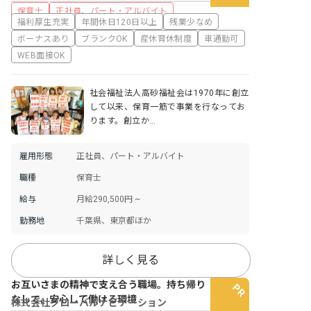
保育士
正社員、パート・アルバイト
福利厚生充実
年間休日120日以上
残業少なめ
ボーナスあり
ブランクOK
産休育休制度
車通勤可
WEB面接OK
社会福祉法人高砂福祉会は1970年に創立
して以来、保育一筋で事業を行なってお
ります。創立か…
雇用形態
正社員、パート・アルバイト
職種
保育士
給与
月給290,500円 ~
勤務地
千葉県、東京都ほか
詳しく見る
お互いさまの精神で支え合う職場。持ち帰り
なしで、安心して働ける環境
株式会社グローバルナビゲーション