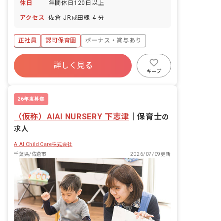
休日
年間休日120日以上
アクセス
佐倉 JR成田線 4 分
正社員
認可保育園
ボーナス・賞与あり
年間休日120日以上
詳しく見る
寮・住宅・家賃補助あり
社会保険完備
キープ
退職金制度
新卒も歓迎
ブランクOK
交通費支給
26年度募集
（仮称）AIAI NURSERY 下志津
｜
保育士
の
求人
AIAI Child Care株式会社
千葉県/佐倉市
2026/07/09更新