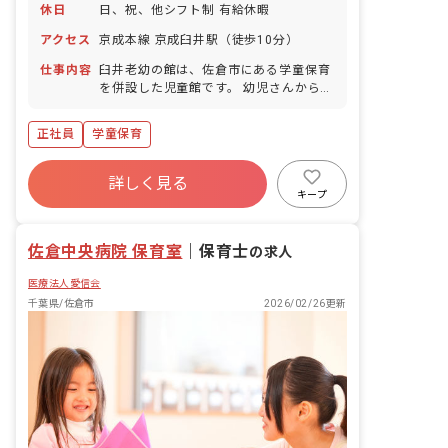
休日
日、祝、他シフト制 有給休暇
アクセス
京成本線 京成臼井駅（徒歩10分）
仕事内容
臼井老幼の館は、佐倉市にある学童保育
を併設した児童館です。 幼児さんから高
校生まで幅広い年代の方々が利用可能で
す。 地域に愛される児童館の運営にご尽
正社員
学童保育
力いただける方を募集します。
詳しく見る
キープ
佐倉中央病院 保育室
｜
保育士
の求人
医療法人愛信会
千葉県/佐倉市
2026/02/26更新