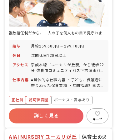
複数担任制だから、一人の子を何人もの目で見守れます。書類はICTが引き受けてくれます。
給与
月給259,600円 ~ 299,100円
休日
年間休日120日以上
アクセス
京成本線「ユーカリが丘駅」から徒歩22
分 佐倉市コミュニティバス下志津東バス
停から徒歩1分 ※自転車通勤OK
仕事内容
■具体的な仕事内容 ・子ども、保護者に
寄り添った保育業務 ・年間指導計画の作
成など（未経験の方はフォローします）
＜クラス定員＞ 0歳児クラス 6名 1歳
正社員
認可保育園
ボーナス・賞与あり
児クラス 12名 2歳児クラス 15名 3歳
児クラス 15名 4歳児クラス 16名 5歳
年間休日120日以上
児クラス 16名 ■保育への想い 「もう
詳しく見る
寮・住宅・家賃補助あり
社会保険完備
一つの家」をコンセプトに、落ち着いた
キープ
雰囲気や木のぬくもりを感じるような環
有給
福利厚生充実
退職金制度
境を大切にしており、少人数制保育・異
残業少なめ
AIAI NURSERY ユーカリが丘
年齢保育の実施などを通して一人ひとり
｜
保育士
の求