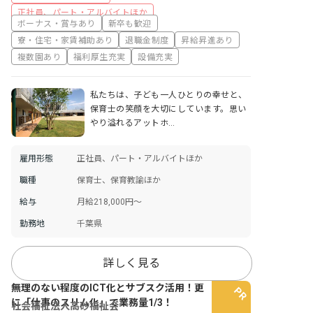
正社員、パート・アルバイトほか
ボーナス・賞与あり
新卒も歓迎
寮・住宅・家賃補助あり
退職金制度
昇給昇進あり
複数園あり
福利厚生充実
設備充実
私たちは、子ども一人ひとりの幸せと、
保育士の笑顔を大切にしています。思い
やり溢れるアットホ…
雇用形態
正社員、パート・アルバイトほか
職種
保育士、保育教諭ほか
給与
月給218,000円～
勤務地
千葉県
詳しく見る
無理のない程度のICT化とサブスク活用！更
に「仕事のスリム化」で業務量1/3！
社会福祉法人高砂福祉会