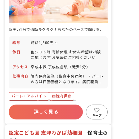
駅チカ1分で通勤ラクラク！あなたのペースで輝ける、温かい保育室で働きませんか？
給与
時給1,500円 ~
休日
他シフト制 有給休暇 お休み希望は相談
に応じます お気軽にご相談ください 有
給消化率100%
アクセス
京成本線 京成佐倉駅（徒歩1分）
仕事内容
院内保育業務（佐倉中央病院） ・パート
の方は日勤勤務となります。病院職員の
勤務形態に合わせ、24時間保育を実施し
ています。 ・主に0~3歳児が対象です
パート・アルバイト
病院内保育
が、一時保育も行っているため、学童の
お子様もお預かりします。 ・園児は平均
社会保険完備
有給
残業少なめ
4~8名程度のため、クラス分けはありま
詳しく見る
昇給昇進あり
産休育休制度
車通勤可
せん。 ・職員5名体制でのシフト制勤務
キープ
です。その日の児童数に応じて勤務人数
未経験歓迎
駅近5分以内
が変動します。 ・院内保育のため、職員
認定こども園 志津わかば幼稚園
の勤務負担にならない範囲でイベントを
｜
保育士
の
実施します。 ・日誌や連絡帳は手書きで