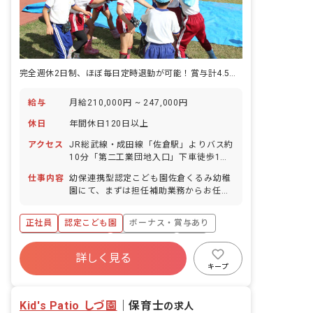
完全週休2日制、ほぼ毎日定時退勤が可能！賞与計4.5カ月分！
給与
月給210,000円 ~ 247,000円
休日
年間休日120日以上
アクセス
JR総武線・成田線「佐倉駅」よりバス約
10分「第二工業団地入口」下車徒歩1分
JR総武線・成田線「物井駅」よりバス約
仕事内容
幼保連携型認定こども園佐倉くるみ幼稚
10分「南部保健センター」下車徒歩3分
園にて、まずは担任補助業務からお任せ
佐倉ICより自動車で2分程度 ■マイカ
します。 ゆくゆくは0～5歳児クラスの
ー・自転車通勤OK（駐車場完備）
担任（0～2歳児は担当制）をお任せする
正社員
認定こども園
ボーナス・賞与あり
予定です。 ■具体的な仕事内容 ・担任の
先生のサポート業務 ・園内や屋外の環境
年間休日120日以上
社会保険完備
有給
整備・室内清掃 ・バス添乗、延長保育
詳しく見る
退職金制度
残業少なめ
昇給昇進あり
（16:30～17:00の間に担当者と交代し
キープ
ます）
産休育休制度
Kid's Patio しづ園
｜
保育士
の求人