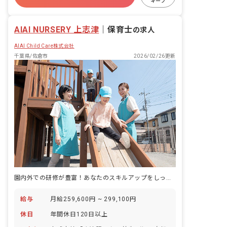
ドライブコースを通って毎日気持ちよく
キープ
通勤できますよ！
昇給昇進あり
AIAI NURSERY 上志津
｜
保育士
の求人
AIAI Child Care株式会社
千葉県/佐倉市
2026/02/26更新
園内外での研修が豊富！あなたのスキルアップをしっかりサポートします
給与
月給259,600円 ~ 299,100円
休日
年間休日120日以上