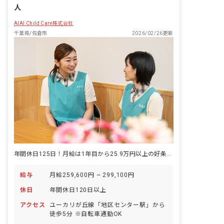
の子どもたちに寄り添った保育を行なっ
人
ています。 AIAIが考える「保育の質」
は、一人ひとりの子どもに合わせた保育
AIAI Child Care株式会社
です。子どもの発達段階に合わせて保育
千葉県/佐倉市
2026/02/26更新
を個別化し、興味・関心に合わせて遊び
の個性を大切にします。小学校への就学
支援にも力を入れており、3歳～5歳の子
どもに就学前教育プログラム（楽しみな
がら学ぶ思考教育）を段階的に提供しま
す。
年間休日125日！月給は1年目から25.9万円以上の好条件です
給与
月給259,600円 ~ 299,100円
休日
年間休日120日以上
アクセス
ユーカリが丘線「地区センター駅」から
徒歩5分 ※自転車通勤OK