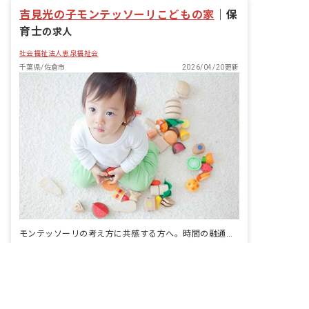
庭有無：あり
吉見光の子モンテッソーリこどもの家
｜
保
育士
の求人
社会福祉法人恵泉福祉会
千葉県/佐倉市
2026/04/20更新
モンテッソーリの考え方に共感する方へ。時間の融通も、理想も叶う。
非公開の求人多数！ 紹介登録はこちら
給与
時給1,140円 ~
佐倉市の求人を紹介してもらう
休日
日、祝、他シフト制 有給休暇
アクセス
京成臼井 京成本線 29 分