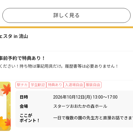
詳しく見る
タ in 流山
事前予約で特典あり！
ください！持ち物は筆記用具だけ。履歴書等は必要ありません！
駅チカ
学生歓迎
特典あり
入退場自由
服装自由
日時
2026年10月12日(月) 13:00〜17:00
会場
スターツおおたかの森ホール
ここが
一日で複数の園の先生方と直接お話できま
ポイント！