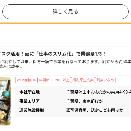
詳しく見る
ブスク活用！更に「仕事のスリム化」で業務量1/3！
年に創立して以来、保育一筋で事業を行なっております。創立から約50
な法人に成長…
WEB面接OK
年間休日120日以上
福利厚生充実
残業少なめ
本社所在地
千葉県流山市おおたかの森東4-99-
事業エリア
千葉県、東京都ほか
運営施設種別
認可保育園、認定こども園ほか