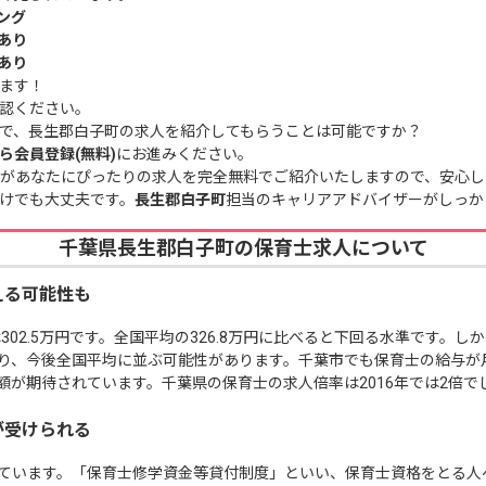
ング
あり
あり
ます！
認ください。
で、長生郡白子町の求人を紹介してもらうことは可能ですか？
ら会員登録(無料)
にお進みください。
があなたにぴったりの求人を完全無料でご紹介いたしますので、安心し
けでも大丈夫です。
長生郡白子町
担当のキャリアアドバイザーがしっか
千葉県長生郡白子町の保育士求人について
える可能性も
302.5万円です。全国平均の326.8万円に比べると下回る水準です。し
り、今後全国平均に並ぶ可能性があります。千葉市でも保育士の給与が
額が期待されています。千葉県の保育士の求人倍率は2016年では2倍で
が受けられる
ています。「保育士修学資金等貸付制度」といい、保育士資格をとる人