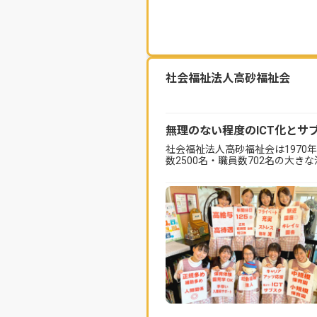
社会福祉法人高砂福祉会
無理のない程度のICT化とサ
社会福祉法人高砂福祉会は1970
数2500名・職員数702名の大き