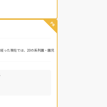
PR
年経った現在では、20の系列園・園児
4