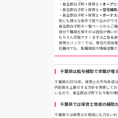
・
長生郡白子町 × 保育士 ×
オープニ
・
長生郡白子町 × 保育士 ×
住宅補助
・
長生郡白子町 × 保育士 ×
ボーナス
他にも様々な条件で絞り込みができ
長生郡白子町の一覧ページ
からご確
自分で職場を探すのは自信が無いの
もちろん可能です！まずは
こちらか
保育士バンク！では、専任の担当者
在職中でも、転職相談や情報収集だ
千葉県は給与補助で求職が増
千葉県の2016年、保育士の平均年収は
円前後を上乗せする方針を発表してお
いるので、長生郡白子町でも今後の増
千葉県では保育士育成の補助
千葉県では保育士の育成にも力をいれ