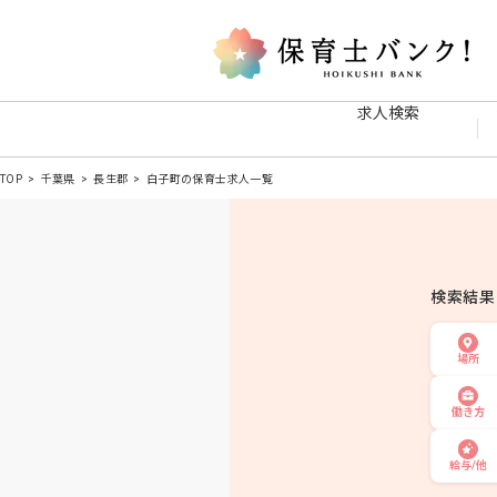
求人検索
TOP
千葉県
長生郡
白子町の保育士求人一覧
検索結
場所
働き方
給与/他