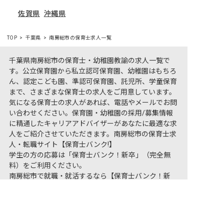
佐賀県
沖縄県
TOP
千葉県
南房総市の保育士求人一覧
千葉県南房総市の保育士・幼稚園教諭の求人一覧で
す。公立保育園から私立認可保育園、幼稚園はもちろ
ん、認定こども園、準認可保育園、託児所、学童保育
まで、さまざまな保育士の求人をご用意しています。
気になる保育士の求人があれば、電話やメールでお問
い合わせください。保育園・幼稚園の採用/募集情報
に精通したキャリアアドバイザーがあなたに最適な求
人をご紹介させていただきます。南房総市の保育士求
人・転職サイト【保育士バンク!】
学生の方の応募は「保育士バンク！新卒」（完全無
料）をご利用ください。
南房総市で就職・就活するなら【保育士バンク！新
非公開の求人多数！ 紹介登録はこちら
卒】
宿泊業への転職をお考えの方は「おもてなしHR」（完
南房総市の求人を紹介してもらう
全無料）をご利用ください。
南房総市のホテル・旅館求人・転職は【おもてなし