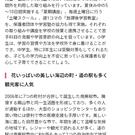
間外を利用した取り組みを行っています。夏休み中の5
～10日間実施する「夏期講座」、毎週土曜日に行う
「土曜スクール」、週1コマの「放課後学習教室」
を、保護者団体や学習塾の協力も得て実施。それぞれ
の取り組みや講座を学校の授業と連携させることで苦
手科目の克服や学習意欲の向上を狙っています。小学
生は、学習の習慣や方法を学校外で身に着けることが
でき、中学生、特に3年生には受験対策もしてくれるた
め、子どもの学力向上を不安に思っている保護者も安
心して子育てできることでしょう。
花いっぱいの美しい海辺の町・道の駅も多く
観光客に人気
2006年に7つの町村が合併して誕生した南房総市。隣
接する館山市と同一生活圏を形成しており、多くの人
が通勤するほか、大型のショッピングセンターもあり
買い物には便利で市の医療支援も手厚いです。美しい
海に面した自然豊かな市で、年間を通じて温暖な気候
の地域です。レジャーや観光で訪れる人が多く、道の
駅は南房総市内に8か所もあって1つの自治体内で地域