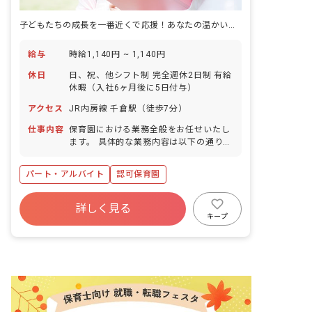
子どもたちの成長を一番近くで応援！あなたの温かい心が輝く場所です。
給与
時給1,140円 ~ 1,140円
休日
日、祝、他シフト制 完全週休2日制 有給
休暇（入社6ヶ月後に5日付与）
アクセス
JR内房線 千倉駅（徒歩7分）
仕事内容
保育園における業務全般をお任せいたし
ます。 具体的な業務内容は以下の通りで
す。 ・本の読み聞かせ ・園児のお散歩
・食事、着替え、排泄等の補助 ・保護者
パート・アルバイト
認可保育園
への報告、連絡 ・園内の清掃 ・その
他、園内の管理業務 ■園庭有無：あり
詳しく見る
キープ