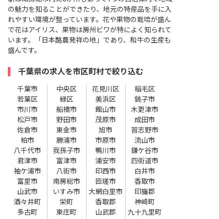
の魅力を知ることができたり、地元の特産品を手に入
れやすい環境が整っています。花や果物の栽培が盛ん
で花はアイリス、果物は房州ビワが特によく知られて
います。「日本酪農発祥の地」であり、和牛の生産も
盛んです。
千葉県の求人を市区町村で絞り込む
千葉市
中央区
花見川区
稲毛区
若葉区
緑区
美浜区
銚子市
市川市
船橋市
館山市
木更津市
松戸市
野田市
茂原市
成田市
佐倉市
東金市
旭市
習志野市
柏市
勝浦市
市原市
流山市
八千代市
我孫子市
鴨川市
鎌ケ谷市
君津市
富津市
浦安市
四街道市
袖ケ浦市
八街市
印西市
白井市
富里市
南房総市
匝瑳市
香取市
山武市
いすみ市
大網白里市
印旛郡
酒々井町
栄町
香取郡
神崎町
多古町
東庄町
山武郡
九十九里町