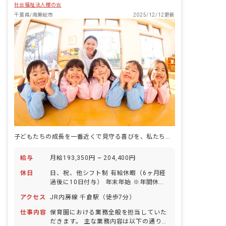
社会福祉法人櫻の会
千葉県/南房総市
2025/12/12更新
子どもたちの成長を一番近くで見守る喜びを、私たちと一緒に分かち合いませんか？
給与
月給193,350円 ~ 204,400円
休日
日、祝、他シフト制 有給休暇（6ヶ月経
過後に10日付与） 年末年始 ※年間休日
110日
アクセス
JR内房線 千倉駅（徒歩7分）
仕事内容
保育園における業務全般を担当していた
だきます。 主な業務内容は以下の通りで