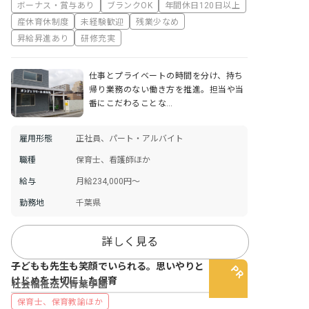
ボーナス・賞与あり
ブランクOK
年間休日120日以上
産休育休制度
未経験歓迎
残業少なめ
昇給昇進あり
研修充実
仕事とプライベートの時間を分け、持ち
帰り業務のない働き方を推進。担当や当
番にこだわることな…
雇用形態
正社員、パート・アルバイト
職種
保育士、看護師ほか
給与
月給234,000円〜
勤務地
千葉県
詳しく見る
子どもも先生も笑顔でいられる。思いやりと
けじめを大切にした保育
社会福祉法人青葉学園
保育士、保育教諭ほか