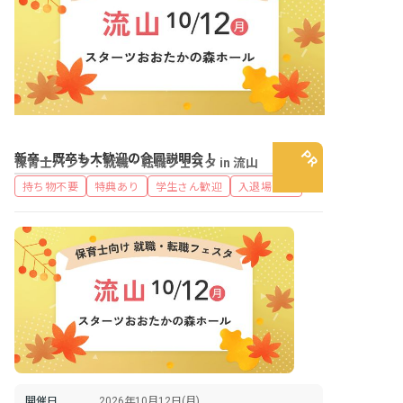
新卒・既卒も大歓迎の合同説明会！
保育士バンク！就職・転職フェスタ in 流山
持ち物不要
特典あり
学生さん歓迎
入退場自由
開催日
2026年10月12日(月)