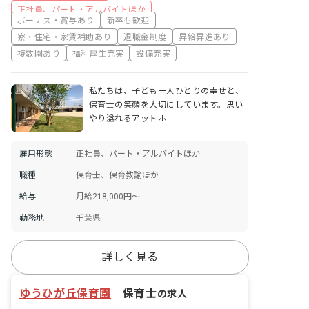
正社員、パート・アルバイトほか
ボーナス・賞与あり
新卒も歓迎
寮・住宅・家賃補助あり
退職金制度
昇給昇進あり
複数園あり
福利厚生充実
設備充実
私たちは、子ども一人ひとりの幸せと、
保育士の笑顔を大切にしています。思い
やり溢れるアットホ…
雇用形態
正社員、パート・アルバイトほか
職種
保育士、保育教諭ほか
給与
月給218,000円～
勤務地
千葉県
詳しく見る
ゆうひが丘保育園
｜
保育士
の求人