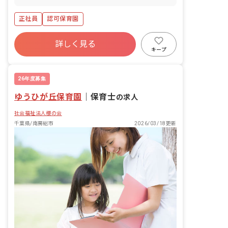
す。 ・園児の保育業務（本の読み聞か
せ、散歩、食事、着替え、排泄等の補
正社員
認可保育園
助） ・保護者への連絡・報告業務 ・月1
回の保健だより作成・発行 ・園内の清
掃、環境整備、その他管理業務 ■園庭有
詳しく見る
無：あり
キープ
26年度募集
ゆうひが丘保育園
｜
保育士
の求人
社会福祉法人櫻の会
千葉県/南房総市
2026/03/18更新