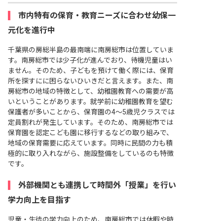
市内特有の保育・教育ニーズに合わせ幼保一
元化を進行中
千葉県の房総半島の最南端に南房総市は位置していま
す。南房総市では少子化が進んでおり、待機児童はい
ません。そのため、子どもを預けて働く際には、保育
所を探すにに困らないひいきだと言えます。また、南
房総市の地域の特徴として、幼稚園教育への需要が高
いということがあります。就学前に幼稚園教育を望む
保護者が多いことから、保育園の4～5歳児クラスでは
定員割れが発生しています。そのため、南房総市では
保育園を認定こども園に移行するなどの取り組みで、
地域の保育需要に応えています。同時に民間の力も積
極的に取り入れながら、施設整備をしているのも特徴
です。
外部機関とも連携して時間外「授業」を行い
学力向上を目指す
児童・生徒の学力向上のため、南房総市では休暇や時