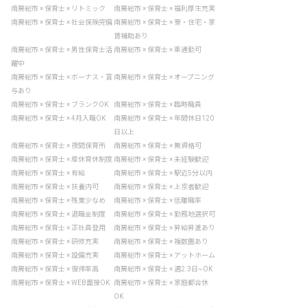
南房総市 × 保育士 × リトミック
南房総市 × 保育士 × 福利厚生充実
南房総市 × 保育士 × 社会保険完備
南房総市 × 保育士 × 寮・住宅・家
賃補助あり
南房総市 × 保育士 × 男性保育士活
南房総市 × 保育士 × 車通勤可
躍中
南房総市 × 保育士 × ボーナス・賞
南房総市 × 保育士 × オープニング
与あり
南房総市 × 保育士 × ブランクOK
南房総市 × 保育士 × 臨時職員
南房総市 × 保育士 × 4月入職OK
南房総市 × 保育士 × 年間休日120
日以上
南房総市 × 保育士 × 夜間保育所
南房総市 × 保育士 × 無資格可
南房総市 × 保育士 × 産休育休制度
南房総市 × 保育士 × 未経験歓迎
南房総市 × 保育士 × 有給
南房総市 × 保育士 × 駅近5分以内
南房総市 × 保育士 × 扶養内可
南房総市 × 保育士 × 上京者歓迎
南房総市 × 保育士 × 残業少なめ
南房総市 × 保育士 × 低離職率
南房総市 × 保育士 × 退職金制度
南房総市 × 保育士 × 勤務地選択可
南房総市 × 保育士 × 正社員登用
南房総市 × 保育士 × 昇給昇進あり
南房総市 × 保育士 × 研修充実
南房総市 × 保育士 × 複数園あり
南房総市 × 保育士 × 設備充実
南房総市 × 保育士 × アットホーム
南房総市 × 保育士 × 復帰率高
南房総市 × 保育士 × 週2.3日~OK
南房総市 × 保育士 × WEB面接OK
南房総市 × 保育士 × 家庭都合休
OK