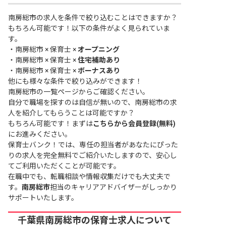
南房総市の求人を条件で絞り込むことはできますか？
もちろん可能です！以下の条件がよく見られていま
す。
・
南房総市 × 保育士 ×
オープニング
・
南房総市 × 保育士 ×
住宅補助あり
・
南房総市 × 保育士 ×
ボーナスあり
他にも様々な条件で絞り込みができます！
南房総市の一覧ページ
からご確認ください。
自分で職場を探すのは自信が無いので、南房総市の求
人を紹介してもらうことは可能ですか？
もちろん可能です！まずは
こちらから会員登録(無料)
にお進みください。
保育士バンク！では、専任の担当者があなたにぴった
りの求人を完全無料でご紹介いたしますので、安心し
てご利用いただくことが可能です。
在職中でも、転職相談や情報収集だけでも大丈夫で
す。
南房総市
担当のキャリアアドバイザーがしっかり
サポートいたします。
千葉県南房総市の保育士求人について