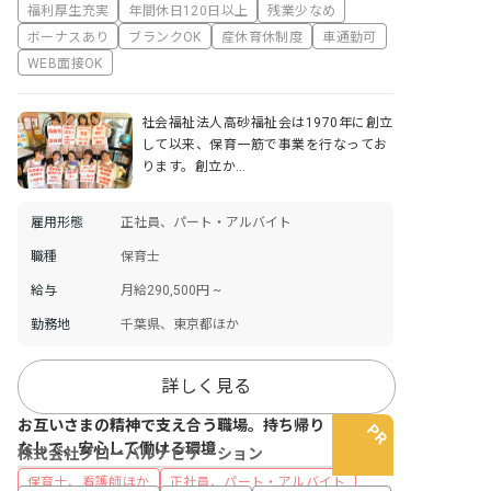
福利厚生充実
年間休日120日以上
残業少なめ
ボーナスあり
ブランクOK
産休育休制度
車通勤可
WEB面接OK
社会福祉法人高砂福祉会は1970年に創立
して以来、保育一筋で事業を行なってお
ります。創立か…
雇用形態
正社員、パート・アルバイト
職種
保育士
給与
月給290,500円 ~
勤務地
千葉県、東京都ほか
詳しく見る
お互いさまの精神で支え合う職場。持ち帰り
なしで、安心して働ける環境
株式会社グローバルナビゲーション
保育士、看護師ほか
正社員、パート・アルバイト