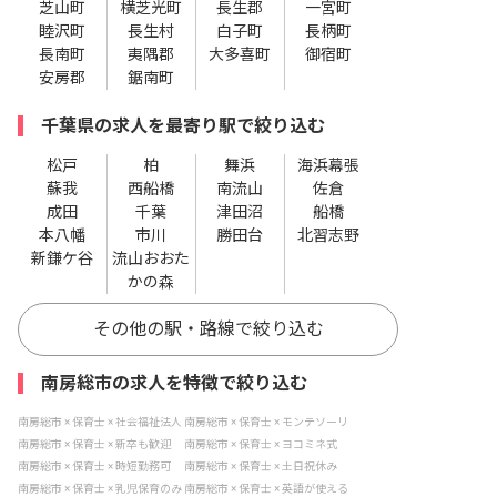
芝山町
横芝光町
長生郡
一宮町
睦沢町
長生村
白子町
長柄町
長南町
夷隅郡
大多喜町
御宿町
安房郡
鋸南町
千葉県の求人を最寄り駅で絞り込む
松戸
柏
舞浜
海浜幕張
蘇我
西船橋
南流山
佐倉
成田
千葉
津田沼
船橋
本八幡
市川
勝田台
北習志野
新鎌ケ谷
流山おおた
かの森
その他の駅・路線で絞り込む
南房総市の求人を特徴で絞り込む
南房総市 × 保育士 × 社会福祉法人
南房総市 × 保育士 × モンテソーリ
南房総市 × 保育士 × 新卒も歓迎
南房総市 × 保育士 × ヨコミネ式
南房総市 × 保育士 × 時短勤務可
南房総市 × 保育士 × 土日祝休み
南房総市 × 保育士 × 乳児保育のみ
南房総市 × 保育士 × 英語が使える