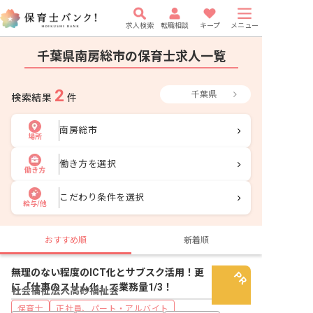
求人検索
転職相談
キープ
メニュー
千葉県南房総市の保育士求人一覧
2
千葉県
検索結果
件
南房総市
場所
働き方を選択
働き方
こだわり条件を選択
給与/他
おすすめ順
新着順
無理のない程度のICT化とサブスク活用！更
に「仕事のスリム化」で業務量1/3！
社会福祉法人高砂福祉会
保育士
正社員、パート・アルバイト