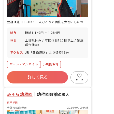
勤務は週3日～OK！一人ひとりの個性を大切にした保育を行なっています。
給与
時給1,140円 ~ 1,284円
休日
土日祝休み / 年間休日120日以上 / 家庭
都合休OK
アクセス
JR「四街道駅」より徒歩13分
パート・アルバイト
小規模保育
年間休日120日以上
社会保険完備
詳しく見る
土日祝休み
有給
残業少なめ
キープ
昇給昇進あり
車通勤可
乳児保育のみ
みそら幼稚園
｜
幼稚園教諭
の求人
東千学園
千葉県/四街道市
2026/07/09更新