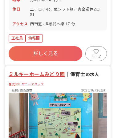
休日
土、日、祝、他シフト制、完全週休2日
制
アクセス
四街道 JR総武本線 17 分
正社員
幼稚園
詳しく見る
キープ
ミルキーホームみどり園
｜
保育士
の求人
株式会社サニースタッフ
千葉県/四街道市
2026/02/26更新