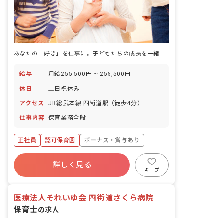
あなたの「好き」を仕事に。子どもたちの成長を一緒に見守りませんか？
給与
月給255,500円 ~ 255,500円
休日
土日祝休み
アクセス
JR総武本線 四街道駅（徒歩4分）
仕事内容
保育業務全般
正社員
認可保育園
ボーナス・賞与あり
社会保険完備
土日祝休み
退職金制度
詳しく見る
残業少なめ
昇給昇進あり
産休育休制度
キープ
社会福祉法人
医療法人それいゆ会 四街道さくら病院
｜
保育士
の求人