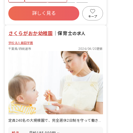
ボーナス・賞与あり
社会保険完備
有給
詳しく見る
福利厚生充実
残業少なめ
昇給昇進あり
キープ
産休育休制度
車通勤可
さくらがおか幼稚園
｜
保育士
の求人
学校法人飯田学園
千葉県/四街道市
2026/04/20更新
定員240名の大規模園で、完全週休2日制を守って働きます。
給与
月給185,000円 ~