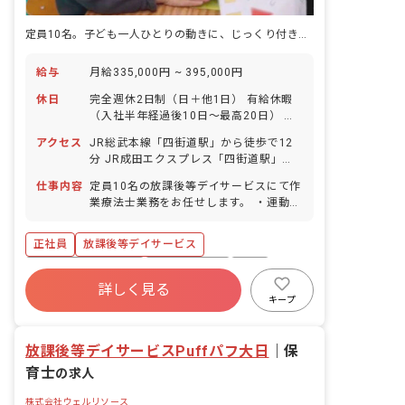
定員10名。子ども一人ひとりの動きに、じっくり付き合える療育の場です。
給与
月給335,000円 ~ 395,000円
休日
完全週休2日制（日＋他1日） 有給休暇
（入社半年経過後10日～最高20日） 春
期・夏期・冬期休暇（各3日） 産前産
アクセス
JR総武本線「四街道駅」から徒歩で12
後・育児休暇（取得率100％・復帰率
分 JR成田エクスプレス「四街道駅」か
100％） 年間休日107日
ら徒歩で12分 ■マイカー・バイク・自転
仕事内容
定員10名の放課後等デイサービスにて作
車通勤可（無料駐車場・駐輪場あり）
業療法士業務をお任せします。 ・運動学
習プログラムの実施 ・送迎（車を使用し
ます） ・保護者様とのコミュニケーショ
正社員
放課後等デイサービス
ン
ボーナス・賞与あり
社会保険完備
有給
詳しく見る
福利厚生充実
残業少なめ
昇給昇進あり
キープ
産休育休制度
車通勤可
放課後等デイサービスPuffパフ大日
｜
保
育士
の求人
株式会社ウェルリソース