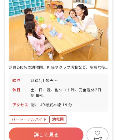
定員240名の幼稚園。担任やクラブ活動など、多様な役割から関わり方を選べます。
給与
時給1,140円 ~
休日
土、日、祝、他シフト制、完全週休2日
制 慶弔
アクセス
物井 JR総武本線 19 分
パート・アルバイト
幼稚園
詳しく見る
キープ