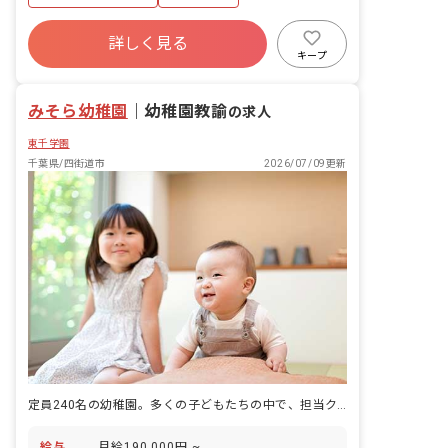
分
詳しく見る
キープ
みそら幼稚園
｜
幼稚園教諭
の求人
東千学園
千葉県/四街道市
2026/07/09更新
定員240名の幼稚園。多くの子どもたちの中で、担当クラスの育ちを丁寧に見つめます。
給与
月給190,000円 ~