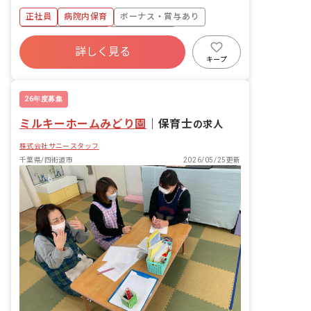
1~2回程度発生します ■園児年齢層：0
正社員
病院内保育
ボーナス・賞与あり
～2歳児
年間休日120日以上
社会保険完備
詳しく見る
退職金制度
残業少なめ
車通勤可
キープ
ブランクOK
交通費支給
26年度募集
ミルキーホームみどり園
｜
保育士
の求人
株式会社サニースタッフ
千葉県/四街道市
2026/05/25更新