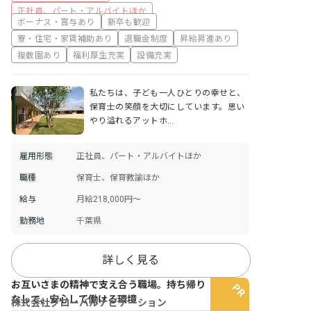
正社員、パート・アルバイトほか
ボーナス・賞与あり
新卒も歓迎
寮・住宅・家賃補助あり
退職金制度
昇給昇進あり
複数園あり
福利厚生充実
設備充実
私たちは、子ども一人ひとりの幸せと、
保育士の笑顔を大切にしています。思い
やり溢れるアットホ…
雇用形態
正社員、パート・アルバイトほか
職種
保育士、保育教諭ほか
給与
月給218,000円～
勤務地
千葉県
詳しく見る
お互いさまの精神で支え合う職場。持ち帰り
なしで、安心して働ける環境
株式会社グローバルナビゲーション