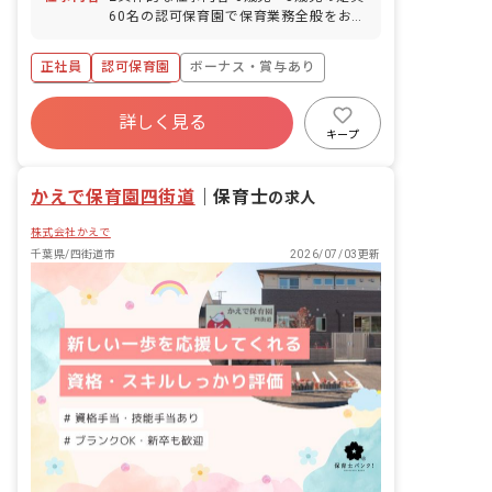
ットもあり、お仕事後のお買い物にも便
60名の認可保育園で保育業務全般をお願
利です。
いいたします。 ・担任業務 ・書類作成
・保護者対応 など ◆保育の様子は
正社員
認可保育園
ボーナス・賞与あり
Instagramで公開中。ぜひご覧くださ
い。
年間休日120日以上
https://www.instagram.com/morinonakama_yotsukaid
詳しく見る
寮・住宅・家賃補助あり
社会保険完備
キープ
有給
福利厚生充実
退職金制度
残業少なめ
かえで保育園四街道
｜
保育士
の求人
株式会社かえで
千葉県/四街道市
2026/07/03更新