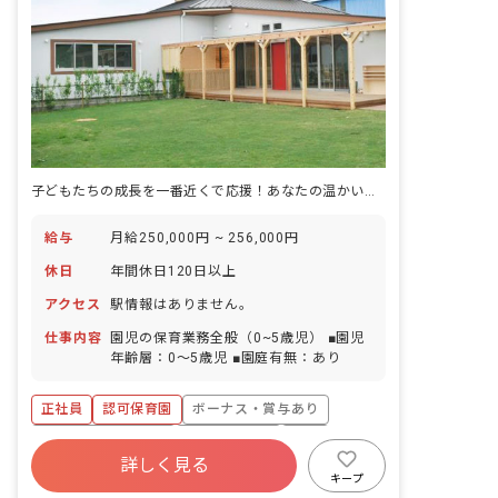
子どもたちの成長を一番近くで応援！あなたの温かい心、ここで輝かせませんか？
給与
月給250,000円 ~ 256,000円
休日
年間休日120日以上
アクセス
駅情報はありません。
仕事内容
園児の保育業務全般（0~5歳児） ■園児
年齢層：0～5歳児 ■園庭有無：あり
正社員
認可保育園
ボーナス・賞与あり
年間休日120日以上
社会保険完備
有給
詳しく見る
福利厚生充実
退職金制度
残業少なめ
キープ