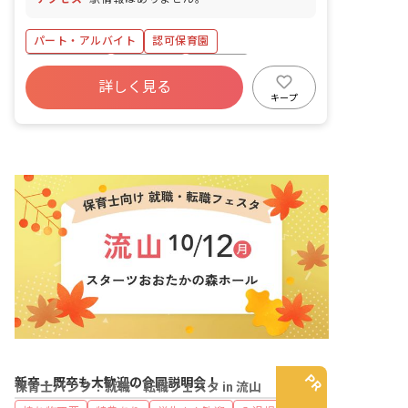
パート・アルバイト
認可保育園
社会保険完備
残業少なめ
車通勤可
詳しく見る
正社員登用
未経験歓迎
新卒も歓迎
キープ
週2.3日~OK
ブランクOK
新卒・既卒も大歓迎の合同説明会！
保育士バンク！就職・転職フェスタ in 流山