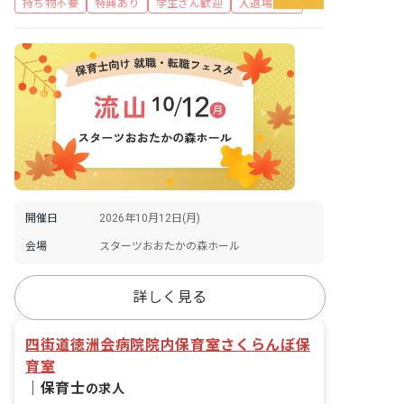
持ち物不要
特典あり
学生さん歓迎
入退場自由
開催日
2026年10月12日(月)
会場
スターツおおたかの森ホール
詳しく見る
四街道徳洲会病院院内保育室さくらんぼ保
育室
｜
保育士
の求人