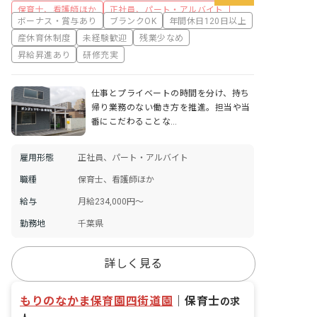
保育士、看護師ほか
正社員、パート・アルバイト
ボーナス・賞与あり
ブランクOK
年間休日120日以上
産休育休制度
未経験歓迎
残業少なめ
昇給昇進あり
研修充実
仕事とプライベートの時間を分け、持ち
帰り業務のない働き方を推進。担当や当
番にこだわることな…
雇用形態
正社員、パート・アルバイト
職種
保育士、看護師ほか
給与
月給234,000円〜
勤務地
千葉県
詳しく見る
もりのなかま保育園四街道園
｜
保育士
の求