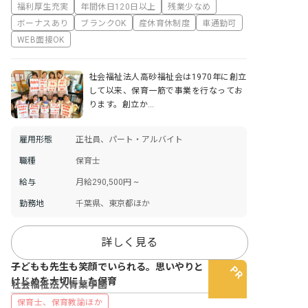
福利厚生充実
年間休日120日以上
残業少なめ
ボーナスあり
ブランクOK
産休育休制度
車通勤可
WEB面接OK
社会福祉法人高砂福祉会は1970年に創立
して以来、保育一筋で事業を行なってお
ります。創立か…
雇用形態
正社員、パート・アルバイト
職種
保育士
給与
月給290,500円 ~
勤務地
千葉県、東京都ほか
詳しく見る
子どもも先生も笑顔でいられる。思いやりと
けじめを大切にした保育
社会福祉法人青葉学園
保育士、保育教諭ほか