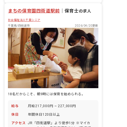
昇給昇進あり
まちの保育園四街道駅前
｜
保育士
の求人
社会福祉法人千葉シニア
千葉県/四街道市
2026/04/20更新
18名だからこそ、朝9時には保育を始められる。
給与
月給217,000円 ~ 227,000円
休日
年間休日120日以上
アクセス
JR「四街道駅」より徒歩1分 ※マイカ