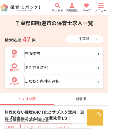
求人検索
転職相談
キープ
メニュー
千葉県四街道市の保育士求人一覧
47
千葉県
検索結果
件
四街道市
場所
働き方を選択
働き方
こだわり条件を選択
給与/他
おすすめ順
新着順
無理のない程度のICT化とサブスク活用！更
に「仕事のスリム化」で業務量1/3！
社会福祉法人高砂福祉会
保育士
正社員、パート・アルバイト