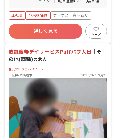
ー・バイク・自転車通勤OK！（駐車場完
備）
正社員
小規模保育
ボーナス・賞与あり
年間休日120日以上
社会保険完備
有給
詳しく見る
福利厚生充実
退職金制度
残業少なめ
キープ
昇給昇進あり
放課後等デイサービスPuffパフ大日
｜
そ
の他(職種)
の求人
株式会社ウェルリソース
千葉県/四街道市
2026/07/09更新