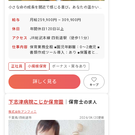
小さな命の成長を間近で感じる喜び。あなたの温かい手が未来を育みます。
給与
月給259,900円 ~ 309,900円
休日
年間休日120日以上
アクセス
JR総武本線 四街道駅（徒歩11分）
仕事内容
保育業務全般 ■園児年齢層：0～2歳児 ■
書類作成ツール導入：あり ■保護者との
連絡アプリ導入：あり ■園庭有無：あり
正社員
小規模保育
ボーナス・賞与あり
年間休日120日以上
詳しく見る
寮・住宅・家賃補助あり
社会保険完備
キープ
有給
福利厚生充実
退職金制度
昇給昇進あり
下志津病院こじか保育園
｜
保育士
の求人
株式会社アンフィニ
千葉県/四街道市
2026/04/20更新