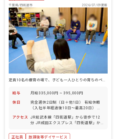
千葉県/四街道市
2026/07/09更新
定員10名の療育の場で、子ども一人ひとりの育ちのペースに合わせる仕事です。
給与
月給335,000円 ~ 395,000円
休日
完全週休2日制（日＋他1日） 有給休暇
（入社半年経過後10日～最高20日） 春
期・夏期・冬期休暇（各3日） 産前産
アクセス
JR総武本線「四街道駅」から徒歩で12
後・育児休暇（取得率100％・復帰率
分 JR成田エクスプレス「四街道駅」か
100％） 年間休日107日
ら徒歩で12分 ■マイカー・バイク・自転
車通勤可（無料駐車場・駐輪場あり）
正社員
放課後等デイサービス