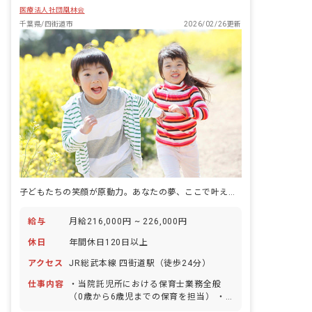
医療法人社団凰林会
千葉県/四街道市
2026/02/26更新
子どもたちの笑顔が原動力。あなたの夢、ここで叶えよう！
給与
月給216,000円 ~ 226,000円
休日
年間休日120日以上
アクセス
JR総武本線 四街道駅（徒歩24分）
仕事内容
・当院託児所における保育士業務全般
（0歳から6歳児までの保育を担当） ・
託児所における管理者業務 ・夜勤は月