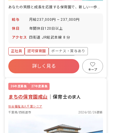
あなたの笑顔と成長を応援する保育園で、新しい一歩を踏み出しませんか
給与
月給237,000円 ~ 237,000円
休日
年間休日120日以上
アクセス
四街道 JR総武本線 8 分
正社員
認可保育園
ボーナス・賞与あり
年間休日120日以上
社会保険完備
詳しく見る
退職金制度
新卒も歓迎
WEB面接OK
キープ
ブランクOK
交通費支給
26年度募集
27年度募集
まちの保育園成山
｜
保育士
の求人
社会福祉法人千葉シニア
千葉県/四街道市
2026/02/26更新