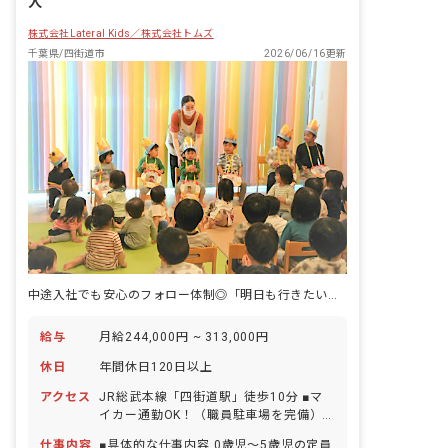
人
株式会社Lateral Kids／株式会社トムズ
千葉県/四街道市
2026/06/16更新
中途入社でも安心のフォロー体制◎「明日も行きたい」と思える職場で働こう！
給与
月給244,000円 ~ 313,000円
休日
年間休日120日以上
アクセス
JR総武本線「四街道駅」徒歩10分 ■マ
イカー通勤OK！（職員駐車場を完備）
・周辺には家電量販店やスーパーマーケ
仕事内容
■具体的な仕事内容 0歳児～5歳児の定員