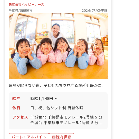
株式会社ハッピーナース
千葉県/四街道市
2026/07/09更新
病院が眠らない夜、子どもたちを見守る場所も静かに動いている。
給与
時給1,140円 ~
休日
日、祝、他シフト制 有給休暇
アクセス
千城台北 千葉都市モノレール2号線 5 分
千城台 千葉都市モノレール2号線 8 分 小
倉台 千葉都市モノレール2号線 17 分 桜
木（千葉） 千葉都市モノレール2号線 29
パート・アルバイト
病院内保育