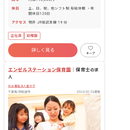
休日
土、日、祝、他シフト制 有給休暇 ・年
間休日120日
アクセス
物井 JR総武本線 19 分
正社員
幼稚園
詳しく見る
キープ
エンゼルステーション保育園
｜
保育士
の求
人
社会福祉法人星の子
千葉県/四街道市
2026/02/26更新