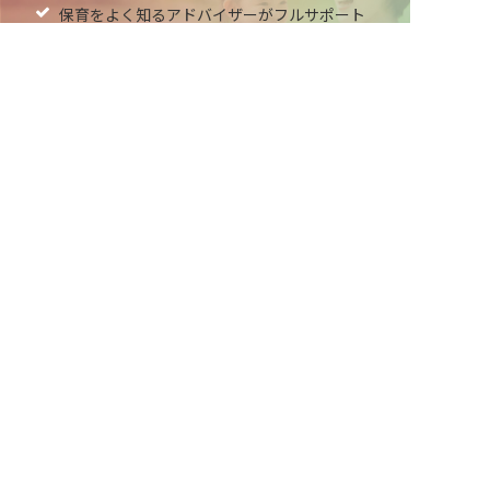
保育をよく知るアドバイザーがフルサポート
非公開の求人多数！ 紹介登録はこちら
非公開求人やここだけの保育園情報が充実
安房郡鋸南町の求人を紹介してもらう
累計40万人以上が利用した信頼実績
適正な有料職業紹介事業者として
厚生労働省の認定取得
最新情報をゲット
LINE友だち追加
毎日工作アイデア配信！
ネクストビートの関連サービス
保育業界の求職者様向けサービス
保育士バンク！ - 日本最大級。保育士・幼稚園教諭向
け転職支援サイト
保育士バンク！新卒 - 保育士・幼稚園教諭を目指す
「学生向け」就職活動情報サイト