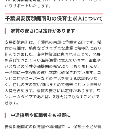
かりサポートいたします。
千葉県安房郡鋸南町の保育士求人について
家賃の安さには定評があります
安房郡鋸南町は、千葉県の南部に位置する町です。稲
作から畑作、酪農などさまざまな農業に積極的に取り
組んできました。海産物資源に恵まれることで、発展
を遂げてきたくらい海岸漁業に富んでいます。電車や
バスなどの公共交通機関の充実ぶりはありませんが、
一時間に一本程度の運行本数は確保されています。コ
ンビニ店やスーパーなどの生活を支える店舗も少な
く、住民の方の買い物はまとめて週末にという世帯が
大勢を占めます。家賃の安さには定評があります。ワ
ンルームタイプであれば、3万円台でも探すことがで
きます。
中途採用や転職者をも視野に
安房郡鋸南町の保育園や幼稚園では、保育士不足が続