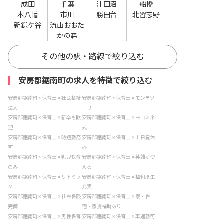
成田
千葉
津田沼
船橋
本八幡
市川
勝田台
北習志野
新鎌ケ谷
流山おおた
かの森
その他の駅・路線で絞り込む
安房郡鋸南町の求人を特徴で絞り込む
安房郡鋸南町 × 保育士 × 社会福祉
安房郡鋸南町 × 保育士 × モンテソ
法人
ーリ
安房郡鋸南町 × 保育士 × 新卒も歓
安房郡鋸南町 × 保育士 × ヨコミネ
迎
式
安房郡鋸南町 × 保育士 × 時短勤務
安房郡鋸南町 × 保育士 × 土日祝休
可
み
安房郡鋸南町 × 保育士 × 乳児保育
安房郡鋸南町 × 保育士 × 英語が使
のみ
える
安房郡鋸南町 × 保育士 × リトミッ
安房郡鋸南町 × 保育士 × 福利厚生
ク
充実
安房郡鋸南町 × 保育士 × 社会保険
安房郡鋸南町 × 保育士 × 寮・住
完備
宅・家賃補助あり
安房郡鋸南町 × 保育士 × 男性保育
安房郡鋸南町 × 保育士 × 車通勤可