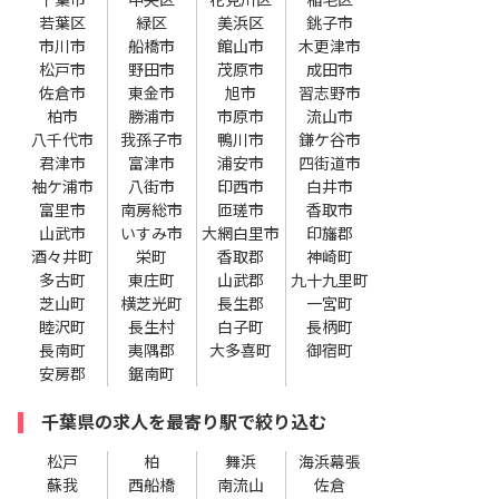
若葉区
緑区
美浜区
銚子市
市川市
船橋市
館山市
木更津市
松戸市
野田市
茂原市
成田市
佐倉市
東金市
旭市
習志野市
柏市
勝浦市
市原市
流山市
八千代市
我孫子市
鴨川市
鎌ケ谷市
君津市
富津市
浦安市
四街道市
袖ケ浦市
八街市
印西市
白井市
富里市
南房総市
匝瑳市
香取市
山武市
いすみ市
大網白里市
印旛郡
酒々井町
栄町
香取郡
神崎町
多古町
東庄町
山武郡
九十九里町
芝山町
横芝光町
長生郡
一宮町
睦沢町
長生村
白子町
長柄町
長南町
夷隅郡
大多喜町
御宿町
安房郡
鋸南町
千葉県の求人を最寄り駅で絞り込む
松戸
柏
舞浜
海浜幕張
蘇我
西船橋
南流山
佐倉