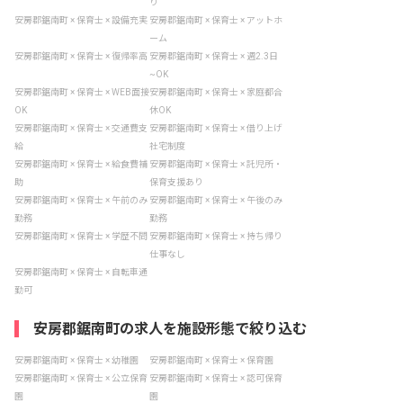
り
安房郡鋸南町 × 保育士 × 設備充実
安房郡鋸南町 × 保育士 × アットホ
ーム
安房郡鋸南町 × 保育士 × 復帰率高
安房郡鋸南町 × 保育士 × 週2.3日
~OK
安房郡鋸南町 × 保育士 × WEB面接
安房郡鋸南町 × 保育士 × 家庭都合
OK
休OK
安房郡鋸南町 × 保育士 × 交通費支
安房郡鋸南町 × 保育士 × 借り上げ
給
社宅制度
安房郡鋸南町 × 保育士 × 給食費補
安房郡鋸南町 × 保育士 × 託児所・
助
保育支援あり
安房郡鋸南町 × 保育士 × 午前のみ
安房郡鋸南町 × 保育士 × 午後のみ
勤務
勤務
安房郡鋸南町 × 保育士 × 学歴不問
安房郡鋸南町 × 保育士 × 持ち帰り
仕事なし
安房郡鋸南町 × 保育士 × 自転車通
勤可
安房郡鋸南町の求人を施設形態で絞り込む
安房郡鋸南町 × 保育士 × 幼稚園
安房郡鋸南町 × 保育士 × 保育園
安房郡鋸南町 × 保育士 × 公立保育
安房郡鋸南町 × 保育士 × 認可保育
園
園