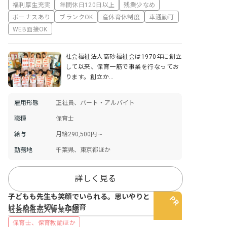
福利厚生充実
年間休日120日以上
残業少なめ
ボーナスあり
ブランクOK
産休育休制度
車通勤可
WEB面接OK
社会福祉法人高砂福祉会は1970年に創立
して以来、保育一筋で事業を行なってお
ります。創立か…
雇用形態
正社員、パート・アルバイト
職種
保育士
給与
月給290,500円 ~
勤務地
千葉県、東京都ほか
詳しく見る
子どもも先生も笑顔でいられる。思いやりと
けじめを大切にした保育
社会福祉法人青葉学園
保育士、保育教諭ほか