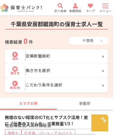
求人検索
転職相談
キープ
メニュー
千葉県安房郡鋸南町の保育士求人一覧
0
千葉県
検索結果
件
安房郡鋸南町
場所
働き方を選択
働き方
こだわり条件を選択
給与/他
おすすめ順
新着順
無理のない程度のICT化とサブスク活用！更
に「仕事のスリム化」で業務量1/3！
社会福祉法人高砂福祉会
保育士
正社員、パート・アルバイト