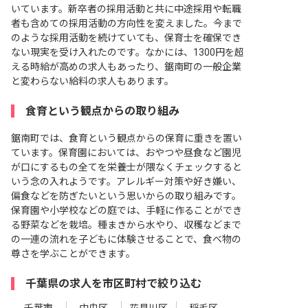
いています。新卒者の採用活動と共に中途採用や転職
者も含めての採用活動の方向性を変えました。今まで
のような採用活動を続けていても、保育士を確保でき
ない現実を受け入れたのです。なかには、1300円を超
える時給が高めの求人もあったり、鋸南町の一般企業
と変わらない給料の求人もあります。
食育という観点からの取り組み
鋸南町では、食育という観点からの保育に重きを置い
ています。保育園においては、おやつや昼食など園児
が口にするもの全てを栄養士が隈なくチェックすると
いう念の入れようです。アレルギー対策や好き嫌い、
偏食などを防ぎたいという思いからの取り組みです。
保育園や小学校などの庭では、手軽に作ることができ
る野菜などを栽培。種まきから水やり、収穫などまで
の一連の流れを子どもに体験させることで、食べ物の
尊さを学ぶことができます。
千葉県の求人を市区町村で絞り込む
千葉市
中央区
花見川区
稲毛区