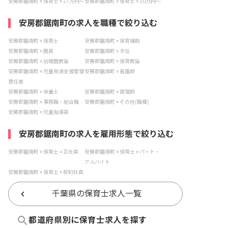
安房郡鋸南町 × 保育士 × 27万円〜
安房郡鋸南町 × 保育士 × 30万円〜
安房郡鋸南町の求人を職種で絞り込む
安房郡鋸南町 × 保育士
安房郡鋸南町 × 保育補助
安房郡鋸南町 × 園長
安房郡鋸南町 × 主任
安房郡鋸南町 × 幼稚園教諭
安房郡鋸南町 × 保育教諭
安房郡鋸南町 × 児童発達支援管理
安房郡鋸南町 × 看護師
責任者
安房郡鋸南町 × 栄養士
安房郡鋸南町 × 調理師
安房郡鋸南町 × 事務職・総合職
安房郡鋸南町 × その他(職種)
安房郡鋸南町 × 児童指導員
安房郡鋸南町の求人を雇用形態で絞り込む
安房郡鋸南町 × 保育士 × 正社員
安房郡鋸南町 × 保育士 × パート・
アルバイト
安房郡鋸南町 × 保育士 × 契約社員
千葉県の保育士求人一覧
都道府県別に保育士求人を探す