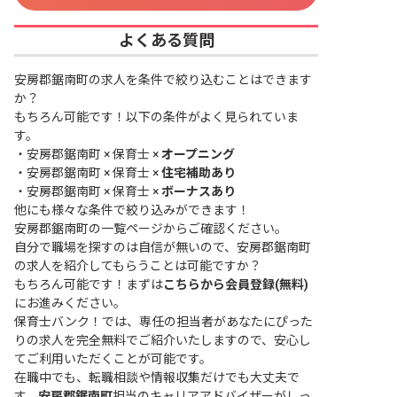
よくある質問
安房郡鋸南町の求人を条件で絞り込むことはできます
か？
もちろん可能です！以下の条件がよく見られていま
す。
・
安房郡鋸南町 × 保育士 ×
オープニング
・
安房郡鋸南町 × 保育士 ×
住宅補助あり
・
安房郡鋸南町 × 保育士 ×
ボーナスあり
他にも様々な条件で絞り込みができます！
安房郡鋸南町の一覧ページ
からご確認ください。
自分で職場を探すのは自信が無いので、安房郡鋸南町
の求人を紹介してもらうことは可能ですか？
もちろん可能です！まずは
こちらから会員登録(無料)
にお進みください。
保育士バンク！では、専任の担当者があなたにぴった
りの求人を完全無料でご紹介いたしますので、安心し
てご利用いただくことが可能です。
在職中でも、転職相談や情報収集だけでも大丈夫で
す。
安房郡鋸南町
担当のキャリアアドバイザーがしっ