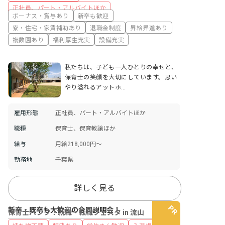
正社員、パート・アルバイトほか
ボーナス・賞与あり
新卒も歓迎
寮・住宅・家賃補助あり
退職金制度
昇給昇進あり
複数園あり
福利厚生充実
設備充実
私たちは、子ども一人ひとりの幸せと、
保育士の笑顔を大切にしています。思い
やり溢れるアットホ…
雇用形態
正社員、パート・アルバイトほか
職種
保育士、保育教諭ほか
給与
月給218,000円～
勤務地
千葉県
詳しく見る
新卒・既卒も大歓迎の合同説明会！
保育士バンク！就職・転職フェスタ in 流山