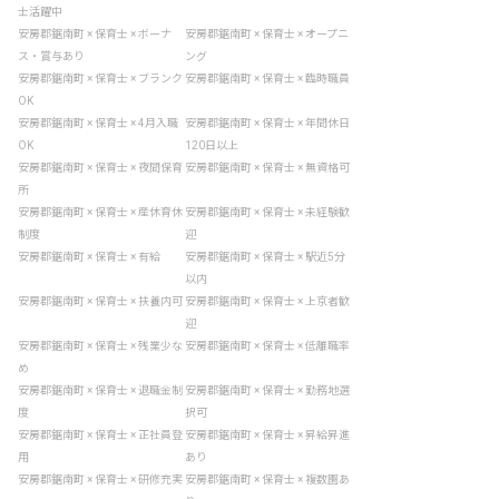
士活躍中
安房郡鋸南町 × 保育士 × ボーナ
安房郡鋸南町 × 保育士 × オープニ
ス・賞与あり
ング
安房郡鋸南町 × 保育士 × ブランク
安房郡鋸南町 × 保育士 × 臨時職員
OK
安房郡鋸南町 × 保育士 × 4月入職
安房郡鋸南町 × 保育士 × 年間休日
OK
120日以上
安房郡鋸南町 × 保育士 × 夜間保育
安房郡鋸南町 × 保育士 × 無資格可
所
安房郡鋸南町 × 保育士 × 産休育休
安房郡鋸南町 × 保育士 × 未経験歓
制度
迎
安房郡鋸南町 × 保育士 × 有給
安房郡鋸南町 × 保育士 × 駅近5分
以内
安房郡鋸南町 × 保育士 × 扶養内可
安房郡鋸南町 × 保育士 × 上京者歓
迎
安房郡鋸南町 × 保育士 × 残業少な
安房郡鋸南町 × 保育士 × 低離職率
め
安房郡鋸南町 × 保育士 × 退職金制
安房郡鋸南町 × 保育士 × 勤務地選
度
択可
安房郡鋸南町 × 保育士 × 正社員登
安房郡鋸南町 × 保育士 × 昇給昇進
用
あり
安房郡鋸南町 × 保育士 × 研修充実
安房郡鋸南町 × 保育士 × 複数園あ