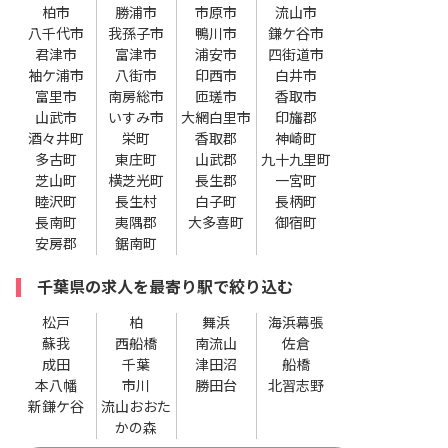
柏市
勝浦市
市原市
流山市
八千代市
我孫子市
鴨川市
鎌ケ谷市
君津市
富津市
浦安市
四街道市
袖ケ浦市
八街市
印西市
白井市
富里市
南房総市
匝瑳市
香取市
山武市
いすみ市
大網白里市
印旛郡
酒々井町
栄町
香取郡
神崎町
多古町
東庄町
山武郡
九十九里町
芝山町
横芝光町
長生郡
一宮町
睦沢町
長生村
白子町
長柄町
長南町
夷隅郡
大多喜町
御宿町
安房郡
鋸南町
千葉県の求人を最寄り駅で絞り込む
松戸
柏
舞浜
海浜幕張
蘇我
西船橋
南流山
佐倉
成田
千葉
津田沼
船橋
本八幡
市川
勝田台
北習志野
新鎌ケ谷
流山おおた
かの森