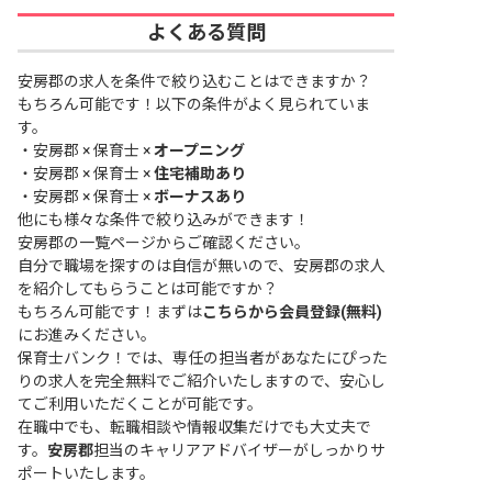
よくある質問
安房郡の求人を条件で絞り込むことはできますか？
もちろん可能です！以下の条件がよく見られていま
す。
・
安房郡 × 保育士 ×
オープニング
・
安房郡 × 保育士 ×
住宅補助あり
・
安房郡 × 保育士 ×
ボーナスあり
他にも様々な条件で絞り込みができます！
安房郡の一覧ページ
からご確認ください。
自分で職場を探すのは自信が無いので、安房郡の求人
を紹介してもらうことは可能ですか？
もちろん可能です！まずは
こちらから会員登録(無料)
にお進みください。
保育士バンク！では、専任の担当者があなたにぴった
りの求人を完全無料でご紹介いたしますので、安心し
てご利用いただくことが可能です。
在職中でも、転職相談や情報収集だけでも大丈夫で
す。
安房郡
担当のキャリアアドバイザーがしっかりサ
ポートいたします。