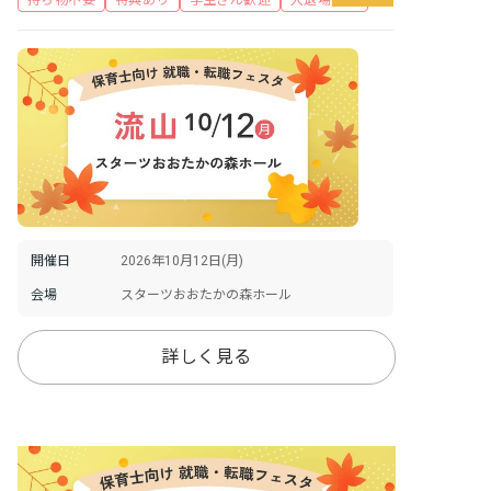
持ち物不要
特典あり
学生さん歓迎
入退場自由
開催日
2026年10月12日(月)
会場
スターツおおたかの森ホール
詳しく見る