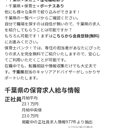
・
千葉県 × 保育士 ×
住宅補助あり
・
千葉県 × 保育士 ×
ボーナスあり
他にも様々な条件で絞り込みができます！
千葉県の一覧ページ
からご確認ください。
自分で職場を探すのは自信が無いので、千葉県の求人
を紹介してもらうことは可能ですか？
もちろん可能です！まずは
こちらから会員登録(無料)
にお進みください。
保育士バンク！では、専任の担当者があなたにぴった
りの求人を完全無料でご紹介いたしますので、安心し
てご利用いただくことが可能です。
在職中でも、転職相談や情報収集だけでも大丈夫で
す。
千葉県
担当のキャリアアドバイザーがしっかりサ
ポートいたします。
千葉県の保育求人給与情報
月給平均
正社員
23.1
万円
月給中央値
23.0
万円
掲載中の正社員求人情報977件より抽出
※2026/08/01時点