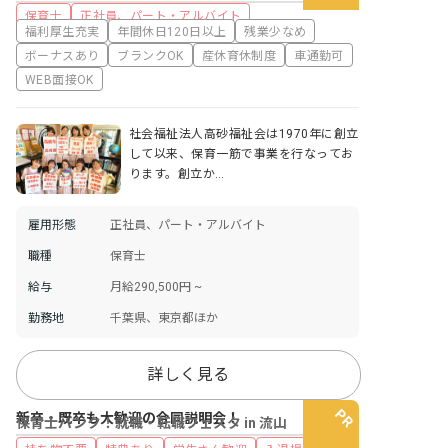
保育士
正社員、パート・アルバイト
福利厚生充実
年間休日120日以上
残業少なめ
ボーナスあり
ブランクOK
産休育休制度
車通勤可
WEB面接OK
社会福祉法人高砂福祉会は1970年に創立
して以来、保育一筋で事業を行なってお
ります。創立か…
雇用形態
正社員、パート・アルバイト
職種
保育士
給与
月給290,500円 ~
勤務地
千葉県、東京都ほか
詳しく見る
新卒・既卒も大歓迎の合同説明会！
保育士バンク！就職・転職フェスタ in 流山