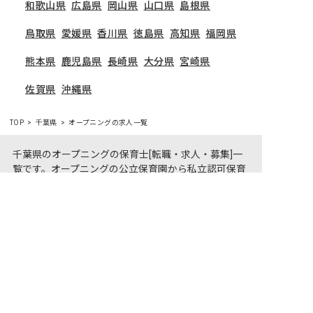
和歌山県
広島県
岡山県
山口県
島根県
鳥取県
愛媛県
香川県
徳島県
高知県
福岡県
熊本県
鹿児島県
長崎県
大分県
宮崎県
佐賀県
沖縄県
TOP
千葉県
オープニングの求人一覧
千葉県のオープニングの保育士[転職・求人・募集]一
覧です。オープニングの公立保育園から私立認可保育
非公開の求人多数！ 紹介登録はこちら
園、幼稚園はもちろん、認定こども園、準認可保育
園、託児所、学童保育まで、さまざまな保育士の求人
千葉県の求人を紹介してもらう
をご用意しています。千葉県でオープニングの気にな
る保育士求人があれば、電話やメールでお問い合わせ
ください。保育園・幼稚園の採用/募集情報に精通し
たキャリアアドバイザーがあなたに最適な求人をご紹
介させていただきます。千葉県の保育士求人・転職サ
イト【保育士バンク!】