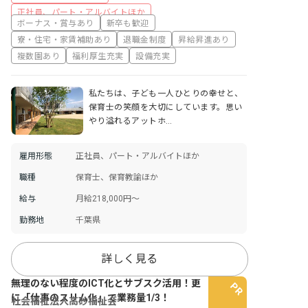
正社員、パート・アルバイトほか
ボーナス・賞与あり
新卒も歓迎
寮・住宅・家賃補助あり
退職金制度
昇給昇進あり
複数園あり
福利厚生充実
設備充実
私たちは、子ども一人ひとりの幸せと、
保育士の笑顔を大切にしています。思い
やり溢れるアットホ…
雇用形態
正社員、パート・アルバイトほか
職種
保育士、保育教諭ほか
給与
月給218,000円～
勤務地
千葉県
詳しく見る
無理のない程度のICT化とサブスク活用！更
に「仕事のスリム化」で業務量1/3！
社会福祉法人高砂福祉会