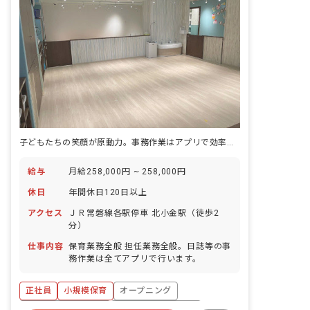
子どもたちの笑顔が原動力。事務作業はアプリで効率化、理想の保育をここで。
給与
月給258,000円 ~ 258,000円
休日
年間休日120日以上
アクセス
ＪＲ常磐線各駅停車 北小金駅（徒歩2
分）
仕事内容
保育業務全般 担任業務全般。日誌等の事
務作業は全てアプリで行います。
正社員
小規模保育
オープニング
ボーナス・賞与あり
年間休日120日以上