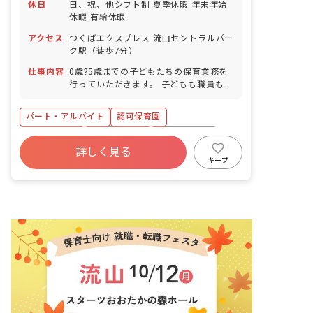
休日
日、祝、他シフト制 夏季休暇 年末年始
休暇 有給休暇
アクセス
つくばエクスプレス 流山セントラルパー
ク駅（徒歩7分）
仕事内容
0歳?5歳までの子どもたちの保育業務を
行っていただきます。 子どもも職員も無
理がないように年間行事も組んであるの
で アットホームでゆっくりとした保育を
パート・アルバイト
認可保育園
行っていただけます。 お子さんいる方も
子どもの行事などにも積極的に参加して
オープニング
社会保険完備
社会福祉法人
いただけるように考慮致します。 ■園児
詳しく見る
車通勤可
4月入職OK
年齢層：0～5歳児
キープ