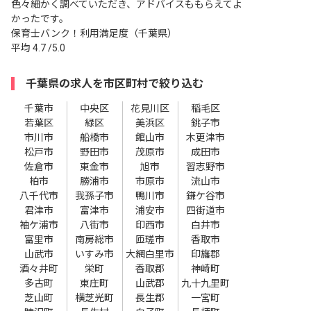
色々細かく調べていただき、アドバイスももらえてよ
かったです。
保育士バンク！利用満足度（千葉県）
平均
4.7
/5.0
千葉県の求人を市区町村で絞り込む
千葉市
中央区
花見川区
稲毛区
若葉区
緑区
美浜区
銚子市
市川市
船橋市
館山市
木更津市
松戸市
野田市
茂原市
成田市
佐倉市
東金市
旭市
習志野市
柏市
勝浦市
市原市
流山市
八千代市
我孫子市
鴨川市
鎌ケ谷市
君津市
富津市
浦安市
四街道市
袖ケ浦市
八街市
印西市
白井市
富里市
南房総市
匝瑳市
香取市
山武市
いすみ市
大網白里市
印旛郡
酒々井町
栄町
香取郡
神崎町
多古町
東庄町
山武郡
九十九里町
芝山町
横芝光町
長生郡
一宮町