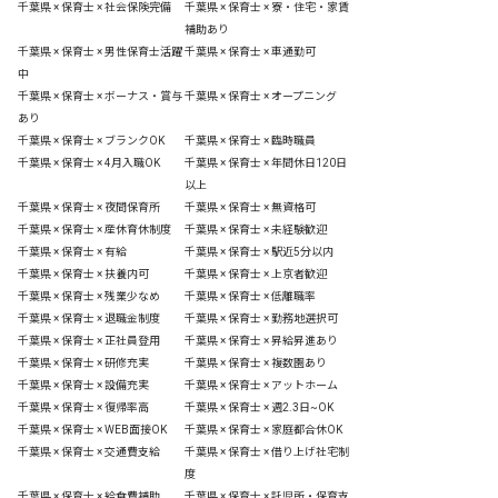
千葉県 × 保育士 × 社会保険完備
千葉県 × 保育士 × 寮・住宅・家賃
補助あり
千葉県 × 保育士 × 男性保育士活躍
千葉県 × 保育士 × 車通勤可
中
千葉県 × 保育士 × ボーナス・賞与
千葉県 × 保育士 × オープニング
あり
千葉県 × 保育士 × ブランクOK
千葉県 × 保育士 × 臨時職員
千葉県 × 保育士 × 4月入職OK
千葉県 × 保育士 × 年間休日120日
以上
千葉県 × 保育士 × 夜間保育所
千葉県 × 保育士 × 無資格可
千葉県 × 保育士 × 産休育休制度
千葉県 × 保育士 × 未経験歓迎
千葉県 × 保育士 × 有給
千葉県 × 保育士 × 駅近5分以内
千葉県 × 保育士 × 扶養内可
千葉県 × 保育士 × 上京者歓迎
千葉県 × 保育士 × 残業少なめ
千葉県 × 保育士 × 低離職率
千葉県 × 保育士 × 退職金制度
千葉県 × 保育士 × 勤務地選択可
千葉県 × 保育士 × 正社員登用
千葉県 × 保育士 × 昇給昇進あり
千葉県 × 保育士 × 研修充実
千葉県 × 保育士 × 複数園あり
千葉県 × 保育士 × 設備充実
千葉県 × 保育士 × アットホーム
千葉県 × 保育士 × 復帰率高
千葉県 × 保育士 × 週2.3日~OK
千葉県 × 保育士 × WEB面接OK
千葉県 × 保育士 × 家庭都合休OK
千葉県 × 保育士 × 交通費支給
千葉県 × 保育士 × 借り上げ社宅制
度
千葉県 × 保育士 × 給食費補助
千葉県 × 保育士 × 託児所・保育支