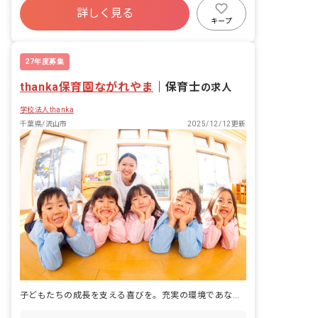
詳しく見る
残業少なめ
昇給昇進あり
未経験歓迎
キープ
複数園あり
27年度募集
thanka保育園ながれやま
｜
保育士
の求人
学校法人thanka
千葉県/流山市
2025/12/12更新
子どもたちの成長を支える喜びを。充実の環境であなたらしく輝こう！