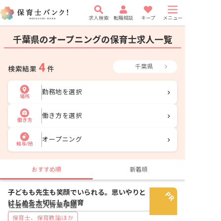
求人検索
転職相談
キープ
メニュー
千葉県のオープニングの保育士求人一覧
4
千葉県
検索結果
件
勤務地を選択
場所
働き方を選択
働き方
オープニング
給与/他
おすすめ順
新着順
子どもも先生も笑顔でいられる。思いやりと
けじめを大切にした保育
社会福祉法人青葉学園
保育士、保育教諭ほか