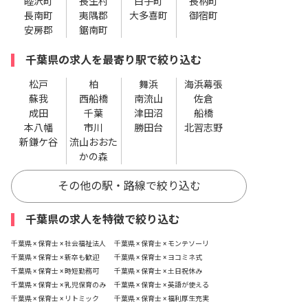
睦沢町
長生村
白子町
長柄町
長南町
夷隅郡
大多喜町
御宿町
安房郡
鋸南町
千葉県の求人を最寄り駅で絞り込む
松戸
柏
舞浜
海浜幕張
蘇我
西船橋
南流山
佐倉
成田
千葉
津田沼
船橋
本八幡
市川
勝田台
北習志野
新鎌ケ谷
流山おおた
かの森
その他の駅・路線で絞り込む
千葉県の求人を特徴で絞り込む
千葉県 × 保育士 × 社会福祉法人
千葉県 × 保育士 × モンテソーリ
千葉県 × 保育士 × 新卒も歓迎
千葉県 × 保育士 × ヨコミネ式
千葉県 × 保育士 × 時短勤務可
千葉県 × 保育士 × 土日祝休み
千葉県 × 保育士 × 乳児保育のみ
千葉県 × 保育士 × 英語が使える
千葉県 × 保育士 × リトミック
千葉県 × 保育士 × 福利厚生充実