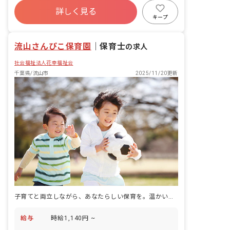
詳しく見る
寮・住宅・家賃補助あり
社会保険完備
キープ
有給
福利厚生充実
退職金制度
流山さんぴこ保育園
｜
保育士
の求人
社会福祉法人花幸福祉会
千葉県/流山市
2025/11/20更新
子育てと両立しながら、あなたらしい保育を。温かい職場で働きませんか？
給与
時給1,140円 ~