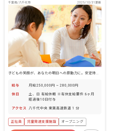
千葉県/八千代市
2025/10/31更新
子どもの笑顔が、あなたの明日への原動力に。安定待遇で描く新しい一歩
給与
月給250,000円 ~ 280,000円
休日
土、日 有給休暇 ※有休支給要件:6ヶ月
経過後10日付与
アクセス
八千代中央 東葉高速鉄道 1 分
正社員
児童発達支援施設
オープニング
ボーナス・賞与あり
社会保険完備
有給