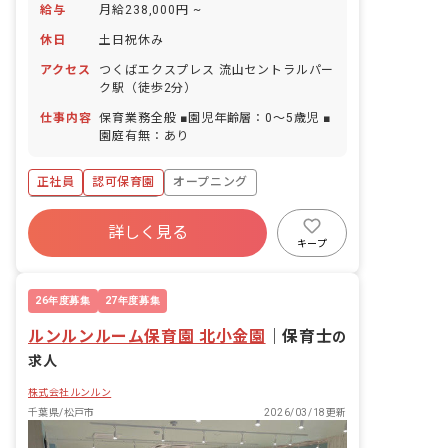
給与
月給238,000円 ~
休日
土日祝休み
アクセス
つくばエクスプレス 流山セントラルパー
ク駅（徒歩2分）
仕事内容
保育業務全般 ■園児年齢層：0～5歳児 ■
園庭有無：あり
正社員
認可保育園
オープニング
ボーナス・賞与あり
詳しく見る
寮・住宅・家賃補助あり
社会保険完備
キープ
土日祝休み
有給
退職金制度
昇給昇進あり
26年度募集
27年度募集
ルンルンルーム保育園 北小金園
｜
保育士
の
求人
株式会社ルンルン
千葉県/松戸市
2026/03/18更新