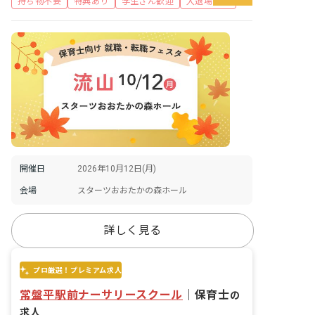
持ち物不要
特典あり
学生さん歓迎
入退場自由
開催日
2026年10月12日(月)
会場
スターツおおたかの森ホール
詳しく見る
プロ厳選！プレミアム求人
常盤平駅前ナーサリースクール
｜
保育士
の
求人