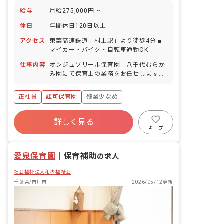
給与
月給275,000円 ~
休日
年間休日120日以上
アクセス
東葉高速鉄道「村上駅」より徒歩4分 ■
マイカー・バイク・自転車通勤OK
仕事内容
オンジュソリール保育園 八千代むらか
み園にて保育士の業務をお任せします。
■具体的な仕事内容 ・0～5歳児の担任業
務 ・連絡帳記入 ・週案、月案の記入 ・
正社員
認可保育園
残業少なめ
保護者対応（アプリ）
ボーナス・賞与あり
年間休日120日以上
詳しく見る
寮・住宅・家賃補助あり
社会保険完備
キープ
有給
福利厚生充実
昇給昇進あり
愛泉保育園
｜
保育補助
の求人
社会福祉法人和孝福祉会
千葉県/市川市
2026/05/12更新