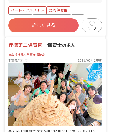
■具体的な仕事内容 ・保育業務全般 ・連
絡帳記入 ・保護者対応（アプリ） ※フ
パート・アルバイト
認可保育園
ルタイム勤務の方は担任業務をすること
もあります。
残業少なめ
ボーナス・賞与あり
有給
詳しく見る
福利厚生充実
産休育休制度
車通勤可
キープ
駅近5分以内
アットホーム
行徳第二保育園
｜
保育士
の求人
社会福祉法人千葉寺福祉会
千葉県/市川市
2026/05/12更新
完全週休2日制で年間休日120日以上！賞与4.3カ月以上など待遇も充実