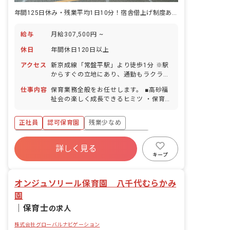
年間125日休み・残業平均1日10分！宿舎借上げ制度ありで新生活も応援
給与
月給307,500円 ~
休日
年間休日120日以上
アクセス
新京成線「常盤平駅」より徒歩1分 ※駅
からすぐの立地にあり、通勤もラクラ
ク！ ※敷地内にスーパーがあり、周囲に
仕事内容
保育業務全般をお任せします。 ■高砂福
もドラッグストアや100円ショップなど
祉会の楽しく成長できるヒミツ ・保育書
が揃っています。
類のスリム化で事務作業の時間を1/3ま
で削減！ ・1年分のカリキュラムが設定
正社員
認可保育園
残業少なめ
済み！ 写真付き解説やコツが記載してあ
るHowToBookや動画解説あり！ ・希望
ボーナス・賞与あり
年間休日120日以上
制で受講できる園内外の研修が充実！ 乳
詳しく見る
寮・住宅・家賃補助あり
社会保険完備
児・カリキュラムセミナーの前に、入職
キープ
前・後もあったかくフォローします。研
有給
福利厚生充実
退職金制度
修も全て業務時間内に実施！働きながら
オンジュソリール保育園 八千代むらかみ
どんどんレベルアップしていけますよ。
・結婚･出産･育児の人生のイベントを楽
園
しんでいる先輩がたくさん。 あなたにと
｜
保育士
の求人
ってもきっと働きやすい環境です。 ■目
指す保育 お子様・保護者・先生・関わる
株式会社グローバルナビゲーション
みんなにとってイキイキと輝ける色んな