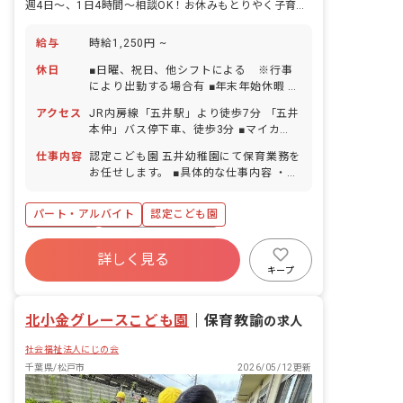
週4日～、1日4時間～相談OK！お休みもとりやく子育て中の方も安心！
給与
時給1,250円 ~
休日
■日曜、祝日、他シフトによる ※行事
により出勤する場合有 ■年末年始休暇 ■
有給休暇（法定通り）
アクセス
JR内房線「五井駅」より徒歩7分 「五井
本仲」バス停下車、徒歩3分 ■マイカ
ー・バイク・自転車通勤OK（職員用の
仕事内容
認定こども園 五井幼稚園にて保育業務を
駐車場と駐輪場完備）
お任せします。 ■具体的な仕事内容 ・1
歳児～5歳児いずれかの担任業務 ・預か
り保育業務
パート・アルバイト
認定こども園
残業少なめ
ボーナス・賞与あり
詳しく見る
寮・住宅・家賃補助あり
社会保険完備
キープ
有給
福利厚生充実
退職金制度
車通勤可
北小金グレースこども園
｜
保育教諭
の求人
社会福祉法人にじの会
千葉県/松戸市
2026/05/12更新