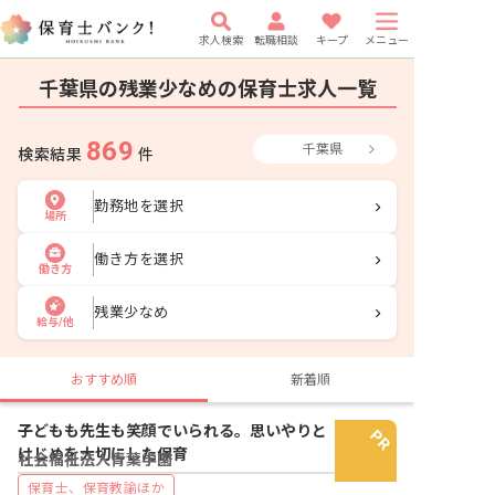
求人検索
転職相談
キープ
メニュー
千葉県の残業少なめの保育士求人一覧
869
千葉県
検索結果
件
勤務地を選択
場所
働き方を選択
働き方
残業少なめ
給与/他
おすすめ順
新着順
子どもも先生も笑顔でいられる。思いやりと
けじめを大切にした保育
社会福祉法人青葉学園
保育士、保育教諭ほか