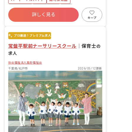
残業少なめ
社会保険完備
有給
詳しく見る
昇給昇進あり
社会福祉法人
車通勤可
キープ
未経験歓迎
新卒も歓迎
プロ厳選！プレミアム求人
常盤平駅前ナーサリースクール
｜
保育士
の
求人
社会福祉法人高砂福祉会
千葉県/松戸市
2026/05/12更新