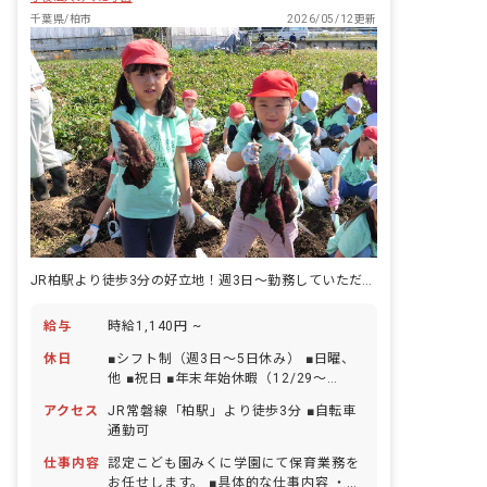
千葉県/柏市
2026/05/12更新
JR柏駅より徒歩3分の好立地！週3日～勤務していただくパート職員を募集
給与
時給1,140円 ~
休日
■シフト制（週3日～5日休み） ■日曜、
他 ■祝日 ■年末年始休暇（12/29～
1/3） ■有給休暇（取得率92％／半日単
アクセス
JR常磐線「柏駅」より徒歩3分 ■自転車
位での取得可／5日以上の連休相談OK）
通勤可
■慶弔休暇 ■産前産後・育児休暇（取得
率100％・復帰率92％） ■特別休暇 ・お
仕事内容
認定こども園みくに学園にて保育業務を
子様の体調不良や行事による遅刻・早
お任せします。 ■具体的な仕事内容 ・乳