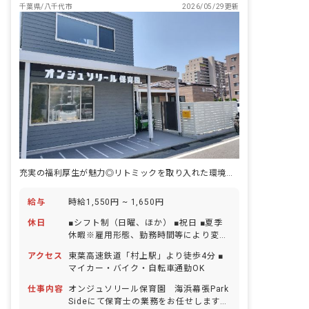
千葉県/八千代市
2026/05/29更新
愛にあふれる場所でありたいと考えてい
ます。お子様も保護者も一緒に働く先生
も、家族のように想い合える。将来自分
の子どもをこの園に預けたいと思える。
そんなあったかい気持ちが集まる園を一
緒につくっていきましょう。
充実の福利厚生が魅力◎リトミックを取り入れた環境で働きませんか
給与
時給1,550円 ~ 1,650円
休日
■シフト制（日曜、ほか） ■祝日 ■夏季
休暇※雇用形態、勤務時間等により変動
■年末年始休暇（12/29～1/3） ■有給休
アクセス
東葉高速鉄道「村上駅」より徒歩4分 ■
暇（取得率95％／半日単位での取得可／
マイカー・バイク・自転車通勤OK
5日以上の連休相談OK） ■産前産後・育
児休暇（取得率100％・復帰率100％）
仕事内容
オンジュソリール保育園 海浜幕張Park
■介護・看護休暇 ■バースデー日休暇
Sideにて保育士の業務をお任せします。