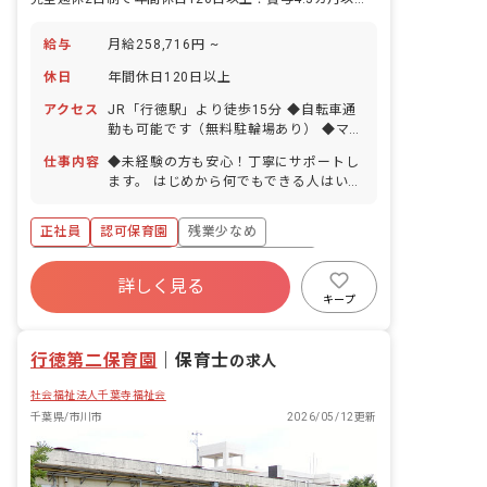
給与
月給258,716円 ~
休日
年間休日120日以上
アクセス
JR「行徳駅」より徒歩15分 ◆自転車通
勤も可能です（無料駐輪場あり） ◆マイ
カー通勤の場合も交通費を支給します。
仕事内容
◆未経験の方も安心！丁寧にサポートし
ます。 はじめから何でもできる人はいま
せん。 だから最初は笑顔で子どもたちと
お話できれば大丈夫。 徐々に仕事を覚え
正社員
認可保育園
残業少なめ
ていけるよう、先輩がしっかりサポート
していきます。 （室内の消毒やおやつの
ボーナス・賞与あり
年間休日120日以上
準備など） 先輩の様子を見ながら、保育
詳しく見る
寮・住宅・家賃補助あり
社会保険完備
の流れや子どもたちとのかかわり方など
キープ
を少しずつ覚えていってください。
有給
福利厚生充実
退職金制度
行徳第二保育園
｜
保育士
の求人
社会福祉法人千葉寺福祉会
千葉県/市川市
2026/05/12更新