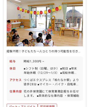
経験不問！子どもたち一人ひとりの持つ可能性を引き出す保育をしませんか？
給与
時給1,300円 ~
休日
■シフト制（日曜、ほか） ■祝日 ■年末
年始休暇（12/29～1/3） ■有給休暇
（法定通り付与）
アクセス
つくばエクスプレス「柏たなか駅」より
徒歩28分 ■マイカー・バイク・自転車通
勤OK（無料駐車場・駐輪場完備）
仕事内容
花の井保育園にて保育業務全般をお任せ
します。 ■具体的な仕事内容 ・保育補助
パート・アルバイト
認可保育園