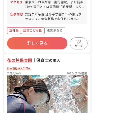
アクセス
東京メトロ東西線「南行徳駅」より徒歩
10分 東京メトロ東西線「浦安駅」より
徒歩13分 都営新宿線「一之江駅」より
仕事内容
認定こども園 延命寺学園の3～5歳児ク
徒歩19分 ■マイカー・自転車・バイク通
ラスにて、保育業務をお任せします。 ■
勤OK（無料駐車場あり／当園最寄り駅
具体的な仕事内容 ・保育活動（遊び／製
～駅までの自転車レンタルあり／駐輪場
作／歌／絵本の読み聞かせ など） ・昼
代支給※条件あり）
正社員
認定こども園
残業少なめ
食、身支度の見守り・援助 ・保護者対応
（登降園時のコミュニケーション） ・連
ボーナス・賞与あり
年間休日120日以上
絡帳の記入（タブレット使用） ・年間行
詳しく見る
寮・住宅・家賃補助あり
社会保険完備
事の準備、運営補助 ・保育室の簡単な清
キープ
掃、環境整備 ※定員65名／少人数制（1
有給
福利厚生充実
退職金制度
クラス約20名）
花の井保育園
｜
保育士
の求人
社会福祉法人千草会
千葉県/柏市
2026/07/08更新