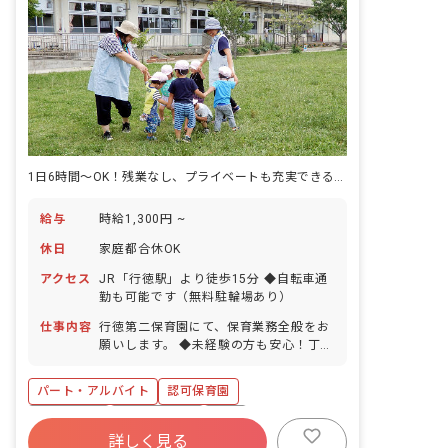
1日6時間～OK！残業なし、プライベートも充実できる好環境が魅力です
給与
時給1,300円 ~
休日
家庭都合休OK
アクセス
JR「行徳駅」より徒歩15分 ◆自転車通
勤も可能です（無料駐輪場あり）
仕事内容
行徳第二保育園にて、保育業務全般をお
願いします。 ◆未経験の方も安心！丁寧
にサポートします。 はじめから何でもで
きる人はいません。 だから最初は笑顔で
パート・アルバイト
認可保育園
子どもたちとお話できれば大丈夫。 徐々
に仕事を覚えていけるよう、簡単なお手
残業少なめ
社会保険完備
有給
伝いからお願いしていきます。 （室内の
詳しく見る
社会福祉法人
未経験歓迎
新卒も歓迎