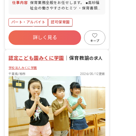
仕事内容
保育業務全般をお任せします。 ■高砂福
もドラッグストアや100円ショップなど
祉会の働きやすさのヒミツ ・保育書類の
が揃っています。
スリム化で事務作業の時間を1/3まで削
減！ ・短時間でのシフト調整やお休みの
パート・アルバイト
認可保育園
希望にも柔軟に対応！ ・復職サポートも
充実！ 主任やリーダーのあったかいサポ
残業少なめ
ボーナス・賞与あり
ートでゆったりスタートしながら昇給も
詳しく見る
社会保険完備
有給
福利厚生充実
目指せます。 子育てと両立中の職員が多
キープ
数！ 子どもの急な発熱時もみんなでカバ
退職金制度
産休育休制度
社会福祉法人
ーし、お休みが取りやすい体制を整えて
認定こども園みくに学園
います。 「ごめんなさい」じゃなくて
｜
保育教諭
の求人
「ありがとう」で、お互いが気持ち良く
学校法人みくに学園
過ごせる職場です。
千葉県/柏市
2026/05/12更新