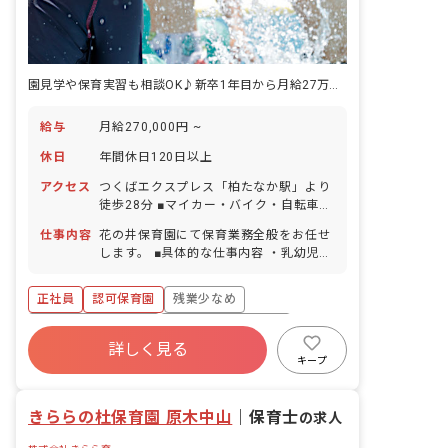
園見学や保育実習も相談OK♪新卒1年目から月給27万円以上
給与
月給270,000円 ~
休日
年間休日120日以上
アクセス
つくばエクスプレス「柏たなか駅」より
徒歩28分 ■マイカー・バイク・自転車通
勤OK（無料駐車場・駐輪場完備）
仕事内容
花の井保育園にて保育業務全般をお任せ
します。 ■具体的な仕事内容 ・乳幼児の
保育業務全般 ・カリキュラム作成 ・保
育日誌記入等の事務作業 ・施設内外の環
正社員
認可保育園
残業少なめ
境整備 等
ボーナス・賞与あり
年間休日120日以上
詳しく見る
社会保険完備
有給
福利厚生充実
キープ
退職金制度
昇給昇進あり
きららの杜保育園 原木中山
｜
保育士
の求人