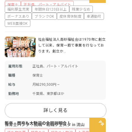
保育士
正社員、パート・アルバイト
福利厚生充実
年間休日120日以上
残業少なめ
ボーナスあり
ブランクOK
産休育休制度
車通勤可
WEB面接OK
社会福祉法人高砂福祉会は1970年に創立
して以来、保育一筋で事業を行なってお
ります。創立か…
雇用形態
正社員、パート・アルバイト
職種
保育士
給与
月給290,500円 ~
勤務地
千葉県、東京都ほか
詳しく見る
新卒・既卒も大歓迎の合同説明会！
保育士バンク！就職・転職フェスタ in 流山