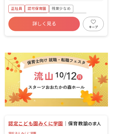
お世話 ・園児に基本的な習慣を身に付け
てもらう ・園児と遊ぶことで健やかな成
正社員
認可保育園
残業少なめ
長を手助けする など、子どもを健康・安
全に預かり、子どもの成長の手助けをす
ボーナス・賞与あり
年間休日120日以上
るお仕事です。
詳しく見る
寮・住宅・家賃補助あり
社会保険完備
キープ
有給
退職金制度
昇給昇進あり
認定こども園みくに学園
｜
保育教諭
の求人
学校法人みくに学園