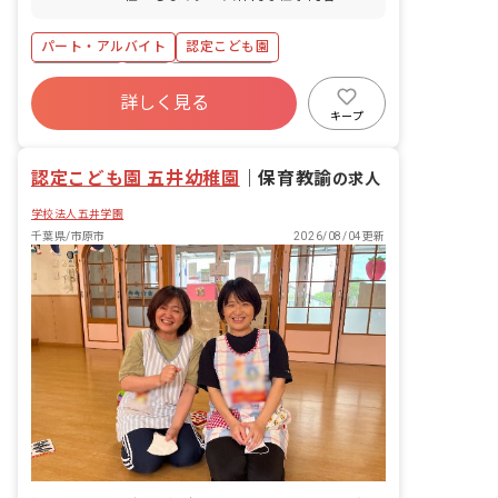
退・欠勤の相談も可
幼児の保育、教育業務全般
パート・アルバイト
認定こども園
残業少なめ
有給
福利厚生充実
詳しく見る
昇給昇進あり
産休育休制度
正社員登用
キープ
新卒も歓迎
駅近5分以内
認定こども園 五井幼稚園
｜
保育教諭
の求人
学校法人五井学園
千葉県/市原市
2026/08/04更新