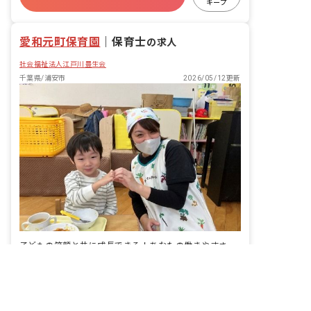
ピアノスキル不要。ピアノではなくわら
キープ
べ歌を活用しているため、ピアノのスキ
未経験歓迎
新卒も歓迎
ルが無くても安心して働いていただけま
愛和元町保育園
す。
｜
保育士
の求人
社会福祉法人江戸川豊生会
千葉県/浦安市
2026/05/12更新
子どもの笑顔と共に成長できる！あなたの働きやすさを大切にする保育園です
非公開の求人多数！ 紹介登録はこちら
千葉県の求人を紹介してもらう
給与
月給271,400円 ~
休日
年間休日: 114日 ■シフト制（日曜、他）
■祝日 ■年末年始休暇（12/29～1/3） ■