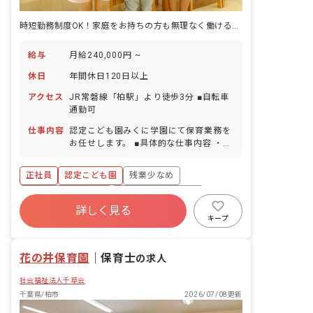
時短勤務制度OK！家庭をお持ちの方も無理なく働ける職場ですよ
給与
月給240,000円 ~
休日
年間休日120日以上
アクセス
JR常磐線「柏駅」より徒歩3分 ■自転車
通勤可
仕事内容
認定こども園みくに学園にて保育業務を
お任せします。 ■具体的な仕事内容 ・乳
幼児の保育、教育業務全般
正社員
認定こども園
残業少なめ
ボーナス・賞与あり
年間休日120日以上
詳しく見る
寮・住宅・家賃補助あり
社会保険完備
キープ
有給
福利厚生充実
退職金制度
花の井保育園
｜
保育士
の求人
社会福祉法人千草会
千葉県/柏市
2026/07/08更新