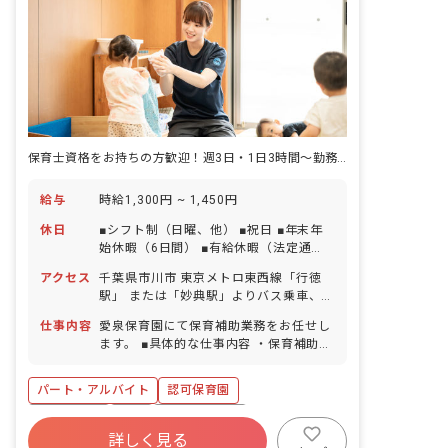
保育士資格をお持ちの方歓迎！週3日・1日3時間～勤務時間の相談OK！
給与
時給1,300円 ~ 1,450円
休日
■シフト制（日曜、他） ■祝日 ■年末年
始休暇（6日間） ■有給休暇（法定通
り） ■産前産後・育児休暇（法定通り）
アクセス
千葉県市川市 東京メトロ東西線「行徳
駅」 または「妙典駅」よりバス乗車、
「幸2丁目」バス停より徒歩2分 ■マイカ
仕事内容
愛泉保育園にて保育補助業務をお任せし
ー通勤可（規定に応じた駐車場代支給あ
ます。 ■具体的な仕事内容 ・保育補助業
り） ■バイク・自転車通勤可（駐輪場あ
務全般 子どもたちが園庭で遊んだりお散
り）
歩に行く際の見守り、子どもが遊ぶ際の
パート・アルバイト
認可保育園
サポートなどを保育士と一緒にお願いし
ます！子どもたちが安心して遊び、活動
残業少なめ
有給
産休育休制度
できるようにサポートしてください。 ※
詳しく見る
社会福祉法人
車通勤可
正社員登用