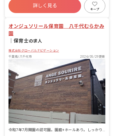
発に行われています。遠方出身者も多く
詳しく見る
寮・住宅・家賃補助あり
社会保険完備
活躍しており、馴染みやすい職場です。
キープ
有給
退職金制度
昇給昇進あり
オンジュソリール保育園 八千代むらかみ
園
｜
保育士
の求人
株式会社グローバルナビゲーション
千葉県/八千代市
2026/05/29更新
令和7年7月開園の認可園。園庭+ホールあり。しっかり休憩も取れます！