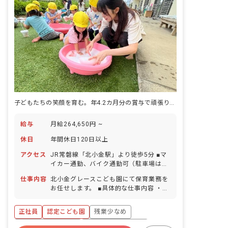
子どもたちの笑顔を育む。年4.2カ月分の賞与で頑張りをしっかり評価
給与
月給264,650円 ~
休日
年間休日120日以上
アクセス
JR常磐線「北小金駅」より徒歩5分 ■マ
イカー通勤、バイク通勤可（駐車場は自
己契約自己負担） ■自転車通勤可能（最
仕事内容
北小金グレースこども園にて保育業務を
寄り駅の駐輪場代も補助）
お任せします。 ■具体的な仕事内容 ・乳
幼児保育 ※ご経験・能力、ご希望に合っ
た業務をお願いします。 ■職場の雰囲気
正社員
認定こども園
残業少なめ
人員にゆとりがあるため休み相談もしや
すく、明るい会話と自由な意見交換が活
ボーナス・賞与あり
年間休日120日以上