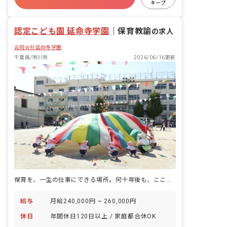
消毒やおやつの準備など） 先輩の様子を
キープ
見ながら、保育の流れや子どもたちとの
研修充実
複数園あり
かかわり方などを少しずつ覚えていって
認定こども園 延命寺学園
ください。
｜
保育教諭
の求人
合同会社延命寺学園
千葉県/市川市
2026/06/16更新
保育を、一生の仕事にできる場所。何十年後も、ここで保育をしていたい。
給与
月給240,000円 ~ 260,000円
休日
年間休日120日以上 / 家庭都合休OK