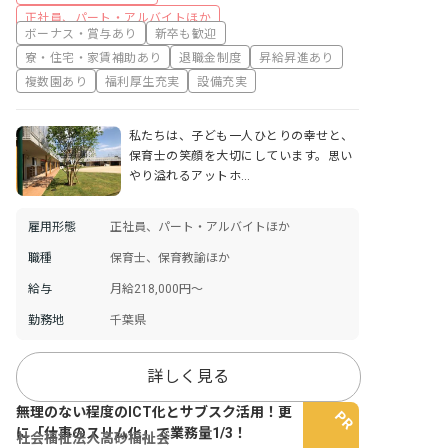
正社員、パート・アルバイトほか
ボーナス・賞与あり
新卒も歓迎
寮・住宅・家賃補助あり
退職金制度
昇給昇進あり
複数園あり
福利厚生充実
設備充実
私たちは、子ども一人ひとりの幸せと、
保育士の笑顔を大切にしています。思い
やり溢れるアットホ…
雇用形態
正社員、パート・アルバイトほか
職種
保育士、保育教諭ほか
給与
月給218,000円～
勤務地
千葉県
詳しく見る
無理のない程度のICT化とサブスク活用！更
に「仕事のスリム化」で業務量1/3！
社会福祉法人高砂福祉会