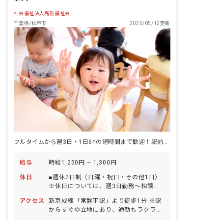
社会福祉法人高砂福祉会
千葉県/松戸市
2026/05/12更新
フルタイムから週3日・1日6hの短時間まで歓迎！駅前の通いやすさも魅力
給与
時給1,250円 ~ 1,300円
休日
■週休2日制（日曜・祝日・その他1日）
※休日については、週3日勤務～相談可
能 ■年末年始休日 ■有給休暇（1年目は
アクセス
新京成線「常盤平駅」より徒歩1分 ※駅
10日付与） ■産前・産後休暇 ※加入保
からすぐの立地にあり、通勤もラクラ
険による ■育児休暇 ※加入保険による
ク！ ※敷地内にスーパーがあり、周囲に