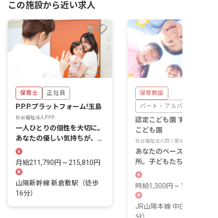
この施設から近い求人
保育士
正社員
保育教諭
P.P.P.プラットフォーム!玉島
パート・アルバイト
社会福祉法人P.P.P.
認定こども園 すぎのこ認
一人ひとりの個性を大切に。
こども園
あなたの優しい気持ちが、子
社会福祉法人四ツ葉会
どもたちの未来を育みます。
あなたのペースで輝ける場
所。子どもたちの成長を一
月給211,790円 ~ 215,810円
に見守りませんか？
山陽新幹線 新倉敷駅（徒歩
時給1,300円 ~ 1,350円
16分）
JR山陽本線 中庄駅（徒歩8
分）