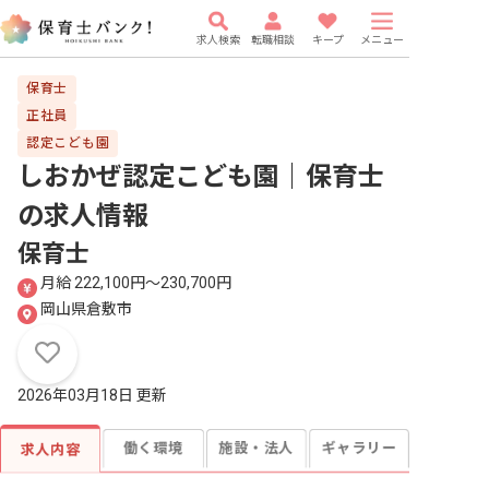
求人検索
転職相談
キープ
メニュー
保育士
正社員
認定こども園
しおかぜ認定こども園｜保育士
の求人情報
保育士
月給 222,100円〜230,700円
岡山県倉敷市
2026年03月18日 更新
働く環境
施設・法人
ギャラリー
求人内容