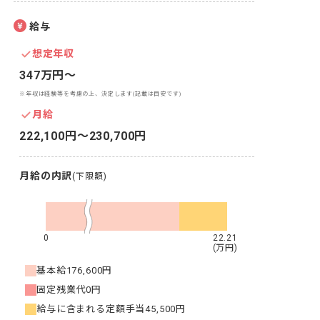
給与
想定年収
347万円〜
※年収は経験等を考慮の上、決定します(記載は目安です)
月給
222,100円〜230,700円
月給の内訳
(下限額)
0
22.21
(万円)
基本給
176,600円
固定残業代
0円
給与に含まれる定額手当
45,500円