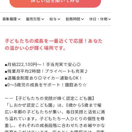
詳しい話を聞いてみる
募集職種
雇用形態
給与
勤務時間
休日・休暇
子どもたちの成長を一番近くで応援！あなた
の温かい心が輝く場所です。
■月給222,100円～！手当充実で安心◎

■残業月平均2時間！プライベートも充実♪

■退職金制度あり◎マイカー通勤もOK！

■0～5歳児の成長をサポート！園庭あり☆

ーー【子どもたちの笑顔が輝く認定こども園】

「しおかぜ認定こども園」は、0歳から5歳まで幅
広い年齢の子どもたちが集い、毎日笑顔と活気に満
ち溢れています。子どもたち一人ひとりの個性を尊
重し、それぞれの成長段階に合わせたきめ細やかな