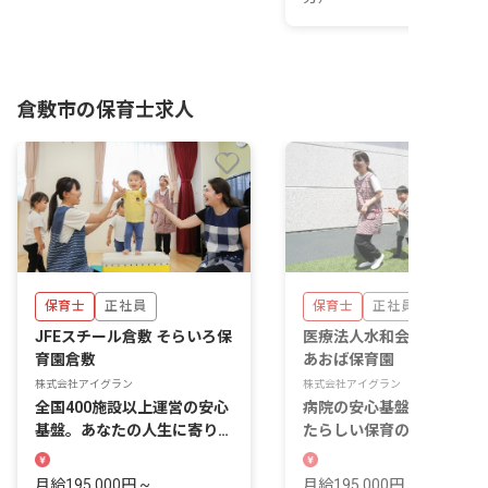
倉敷市の保育士求人
保育士
正社員
保育士
正社員
JFEスチール倉敷 そらいろ保
医療法人水和会水島中央病
育園倉敷
あおば保育園
株式会社アイグラン
株式会社アイグラン
全国400施設以上運営の安心
病院の安心基盤で育む、あ
基盤。あなたの人生に寄り添
たらしい保育の花を咲かせ
う保育の道
う。
月給195,000円 ~
月給195,000円 ~