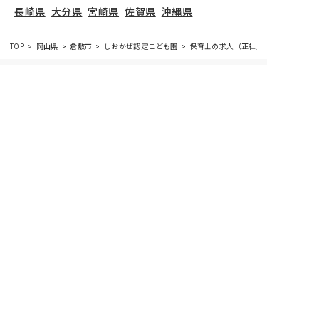
長崎県
大分県
宮崎県
佐賀県
沖縄県
TOP
岡山県
倉敷市
しおかぜ認定こども園
保育士の求人（正社員）
しおかぜ認定こども園
で募集している保育士求人の
詳細ページです。保育士バンクでは、しおかぜ認定
こども園の募集情報に精通したキャリアアドバイザ
ーが、求人情報や転職活動をサポートします。
岡山
県
で保育士・幼稚園教諭の求人をお探しの方にピッ
タリです。認定こども園や
倉敷市
で気になる保育士
の求人があれば、電話やメールでお問い合わせくだ
さい。保育士の求人・転職なら【保育士バンク!】
保育士バンク！は
あなたに合う職場を一緒にお探ししま
す
保育をよく知るアドバイザーがフルサポート