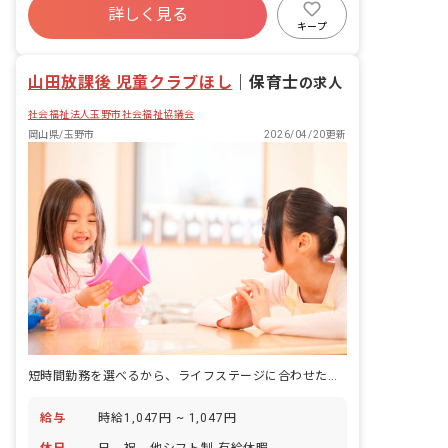
詳しく見る
キープ
山田放課後 児童クラブほし
｜
保育士
の求人
社会福祉法人玉野市社会福祉協議会
岡山県/玉野市
2026/04/20更新
短時間勤務を選べるから、ライフステージに合わせた働き方ができます。
給与
時給1,047円 ~ 1,047円
休日
日、祝、他シフト制 有給休暇