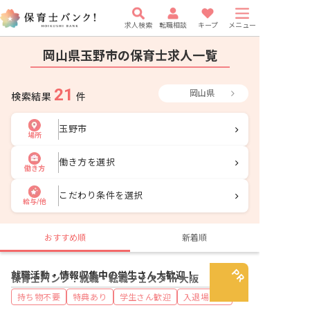
求人検索
転職相談
キープ
メニュー
岡山県玉野市の保育士求人一覧
21
岡山県
検索結果
件
玉野市
場所
働き方を選択
働き方
こだわり条件を選択
給与/他
おすすめ順
新着順
就職活動・情報収集中の学生さん大歓迎！
保育士バンク！就職・転職フェスタ in 大阪
持ち物不要
特典あり
学生さん歓迎
入退場自由