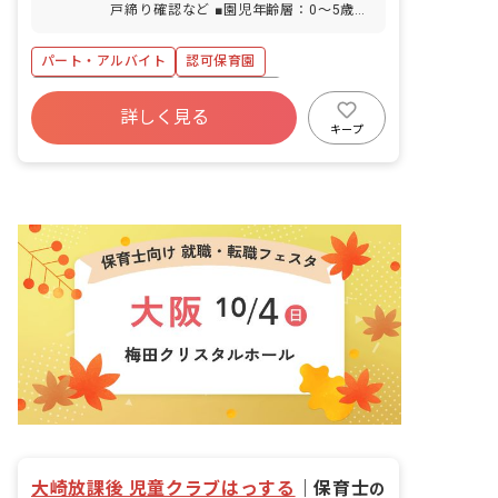
戸締り確認など ■園児年齢層：0～5歳児
■園庭有無：あり
パート・アルバイト
認可保育園
年間休日120日以上
社会保険完備
詳しく見る
土日祝休み
退職金制度
残業少なめ
キープ
産休育休制度
社会福祉法人
車通勤可
大崎放課後 児童クラブはっする
｜
保育士
の