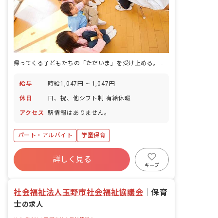
帰ってくる子どもたちの「ただいま」を受け止める。朝も昼も、あなたのシフトで。
給与
時給1,047円 ~ 1,047円
休日
日、祝、他シフト制 有給休暇
アクセス
駅情報はありません。
パート・アルバイト
学童保育
詳しく見る
キープ
社会福祉法人玉野市社会福祉協議会
｜
保育
士
の求人