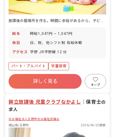
放課後の居場所を作る。時間に余裕があるから、子どもたちをしっかり見られる。
給与
時給1,047円 ~ 1,047円
休日
日、祝、他シフト制 有給休暇
アクセス
宇野 JR宇野線 12 分
パート・アルバイト
学童保育
詳しく見る
キープ
鉾立放課後 児童クラブなかよし
｜
保育士
の
求人
社会福祉法人玉野市社会福祉協議会
岡山県/玉野市
2026/04/20更新