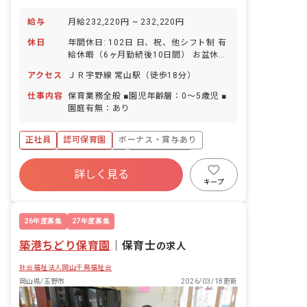
給与
月給232,220円 ~ 232,220円
休日
年間休日: 102日 日、祝、他シフト制 有
給休暇（6ヶ月勤続後10日間） お盆休暇
年末年始休暇 ※年間休日102日
アクセス
ＪＲ宇野線 常山駅（徒歩18分）
仕事内容
保育業務全般 ■園児年齢層：0～5歳児 ■
園庭有無：あり
正社員
認可保育園
ボーナス・賞与あり
寮・住宅・家賃補助あり
社会保険完備
詳しく見る
有給
福利厚生充実
退職金制度
キープ
残業少なめ
昇給昇進あり
26年度募集
27年度募集
築港ちどり保育園
｜
保育士
の求人
社会福祉法人岡山千鳥福祉会
岡山県/玉野市
2026/03/18更新