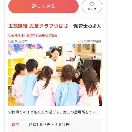
詳しく見る
有給
福利厚生充実
退職金制度
キープ
残業少なめ
昇給昇進あり
玉放課後 児童クラブつばさ
｜
保育士
の求人
社会福祉法人玉野市社会福祉協議会
岡山県/玉野市
2026/04/20更新
学校帰りの子どもたちが過ごす、第二の居場所をつくる。
給与
時給1,047円 ~ 1,047円