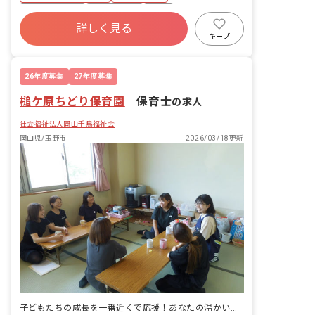
社会保険完備
土日祝休み
有給
詳しく見る
福利厚生充実
退職金制度
残業少なめ
キープ
産休育休制度
社会福祉法人
26年度募集
27年度募集
槌ケ原ちどり保育園
｜
保育士
の求人
社会福祉法人岡山千鳥福祉会
岡山県/玉野市
2026/03/18更新
子どもたちの成長を一番近くで応援！あなたの温かい心が輝く場所です。