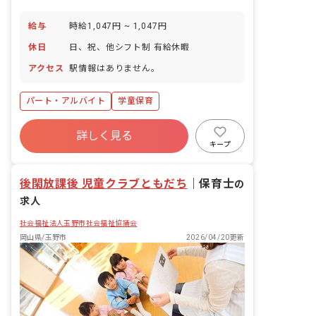
給与
時給1,047円 ~ 1,047円
休日
日、祝、他シフト制 有給休暇
アクセス
駅情報はありません。
パート・アルバイト
学童保育
詳しく見る
キープ
後閑放課後 児童クラブともだち
｜
保育士
の
求人
社会福祉法人玉野市社会福祉協議会
岡山県/玉野市
2026/04/20更新