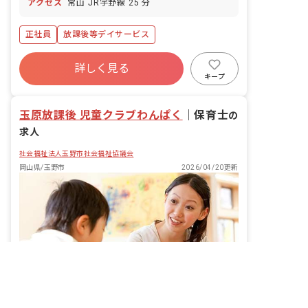
アクセス
常山 JR宇野線 25 分
正社員
放課後等デイサービス
詳しく見る
キープ
玉原放課後 児童クラブわんぱく
｜
保育士
の
求人
社会福祉法人玉野市社会福祉協議会
岡山県/玉野市
2026/04/20更新
非公開の求人多数！ 紹介登録はこちら
玉野市の求人を紹介してもらう