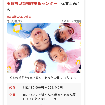
玉野市児童発達支援センター
｜
保育士
の求
人
社会福祉法人四ツ葉会
岡山県/玉野市
2025/11/04更新
子どもの成長を支える喜び、あなたの優しさが未来を育む
給与
月給187,000円 ~ 226,440円
休日
日、他シフト制 有給休暇 ※有休支給要
件:6ヶ月経過後10日付与