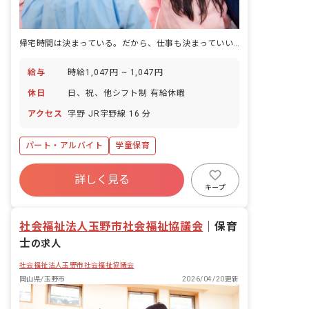
帰宅時間は決まっている。だから、仕事も決まっていい。
給与
時給1,047円 ~ 1,047円
休日
日、祝、他シフト制 有給休暇
アクセス
宇野 JR宇野線 16 分
パート・アルバイト
学童保育
詳しく見る
キープ
社会福祉法人玉野市社会福祉協議会
｜
保育
士
の求人
社会福祉法人玉野市社会福祉協議会
岡山県/玉野市
2026/04/20更新