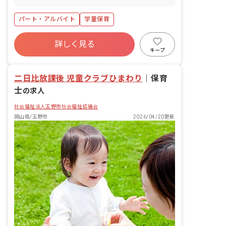
パート・アルバイト
学童保育
詳しく見る
キープ
二日比放課後 児童クラブひまわり
｜
保育
士
の求人
社会福祉法人玉野市社会福祉協議会
岡山県/玉野市
2026/04/20更新