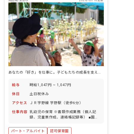
岡山県/玉野市
2026/03/18更新
あなたの「好き」を仕事に。子どもたちの成長を支える喜びを、私たちと一緒に分かち合いませんか？
給与
時給1,047円 ~ 1,047円
休日
土日祝休み
アクセス
ＪＲ宇野線 宇野駅（徒歩6分）
仕事内容
乳幼児の保育 ※書類作成業務（個人記
録、児童票作成、連絡帳記録等） ■園児
年齢層：0～5歳児 ■園庭有無：あり
パート・アルバイト
認可保育園