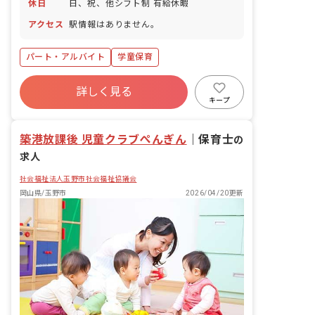
休日
日、祝、他シフト制 有給休暇
アクセス
駅情報はありません。
パート・アルバイト
学童保育
詳しく見る
キープ
築港放課後 児童クラブぺんぎん
｜
保育士
の
求人
社会福祉法人玉野市社会福祉協議会
岡山県/玉野市
2026/04/20更新