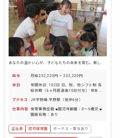
あなたの温かい心が、子どもたちの未来を育む。新しい一歩を踏み出しませんか？
給与
月給232,220円 ~ 232,220円
休日
年間休日: 102日 日、祝、他シフト制 有
給休暇（6ヶ月経過後10日付与） 年末年
始休暇 育児休暇 ※年間休日102日
アクセス
JR宇野線 宇野駅（徒歩6分）
仕事内容
保育業務全般 ■園児年齢層：0～5歳児 ■
園庭有無：あり
正社員
認可保育園
ボーナス・賞与あり
寮・住宅・家賃補助あり
社会保険完備