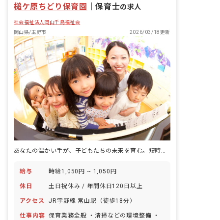
槌ケ原ちどり保育園
｜
保育士
の求人
社会福祉法人岡山千鳥福祉会
岡山県/玉野市
2026/03/18更新
あなたの温かい手が、子どもたちの未来を育む。短時間勤務で輝きませんか？
給与
時給1,050円 ~ 1,050円
休日
土日祝休み / 年間休日120日以上
アクセス
JR宇野線 常山駅（徒歩18分）
仕事内容
保育業務全般 ・清掃などの環境整備 ・