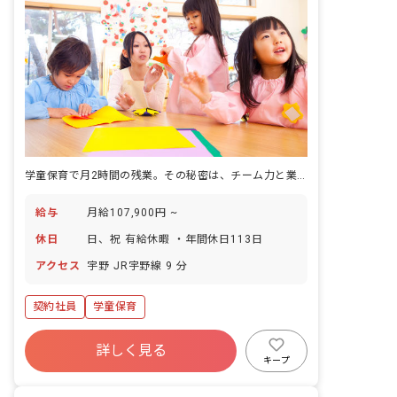
学童保育で月2時間の残業。その秘密は、チーム力と業務設計にあります。
給与
月給107,900円 ~
休日
日、祝 有給休暇 ・年間休日113日
アクセス
宇野 JR宇野線 9 分
契約社員
学童保育
詳しく見る
キープ