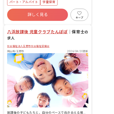
パート・アルバイト
学童保育
詳しく見る
キープ
八浜放課後 児童クラブたんぽぽ
｜
保育士
の
求人
社会福祉法人玉野市社会福祉協議会
岡山県/玉野市
2026/04/20更新
放課後の子どもたちと、自分のペースで向き合える場所があります。