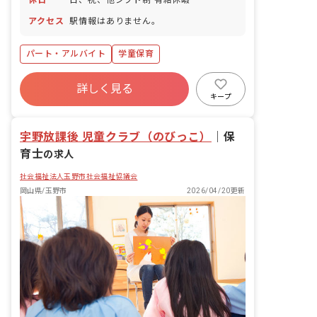
アクセス
駅情報はありません。
パート・アルバイト
学童保育
詳しく見る
キープ
宇野放課後 児童クラブ（のびっこ）
｜
保
育士
の求人
社会福祉法人玉野市社会福祉協議会
岡山県/玉野市
2026/04/20更新