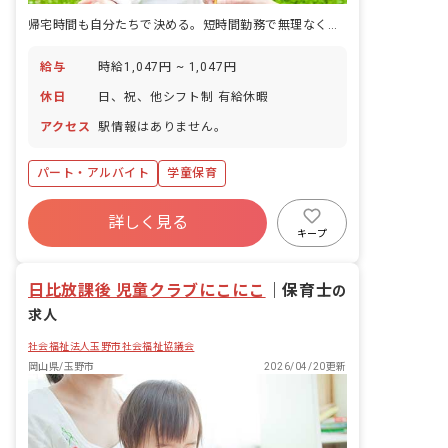
帰宅時間も自分たちで決める。短時間勤務で無理なく続ける学童保育
給与
時給1,047円 ~ 1,047円
休日
日、祝、他シフト制 有給休暇
アクセス
駅情報はありません。
パート・アルバイト
学童保育
詳しく見る
キープ
日比放課後 児童クラブにこにこ
｜
保育士
の
求人
社会福祉法人玉野市社会福祉協議会
岡山県/玉野市
2026/04/20更新